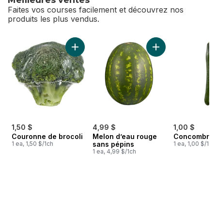
Faites vos courses facilement et découvrez nos
produits les plus vendus.
sauter Meilleures ventes
Ajouter Couronne de brocoli au panier
Ajouter Melon d’ea
1,50 $
4,99 $
1,00 $
Couronne de brocoli
Melon d’eau rouge
Concombres 
1 ea, 1,50 $/1ch
sans pépins
1 ea, 1,00 $/1ch
1 ea, 4,99 $/1ch