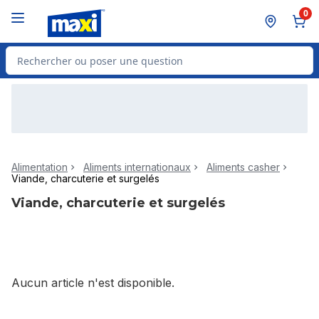
Passer au contenu principal
Passer au pied de page
0
Rechercher des produits
Alimentation
Aliments internationaux
Aliments casher
Viande, charcuterie et surgelés
Viande, charcuterie et surgelés
Aucun article n'est disponible.