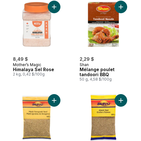
Ajouter Himalaya Sel Rose au panier
Ajouter M
8,49 $
2,29 $
Mother’s Magic
Shan
Himalaya Sel Rose
Mélange poulet
2 kg, 0,42 $/100g
tandoori BBQ
50 g, 4,58 $/100g
Ajouter Graines de fenugrec (Methi Dana)
Ajouter G