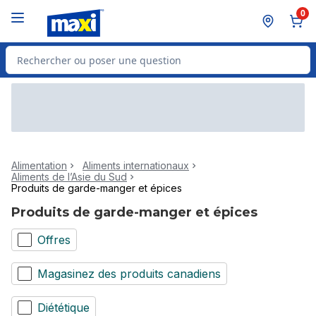
Passer au contenu principal
Passer au pied de page
0
Rechercher des produits
Alimentation
Aliments internationaux
Aliments de l’Asie du Sud
Produits de garde-manger et épices
Produits de garde-manger et épices
Offres
Magasinez des produits canadiens
Diététique