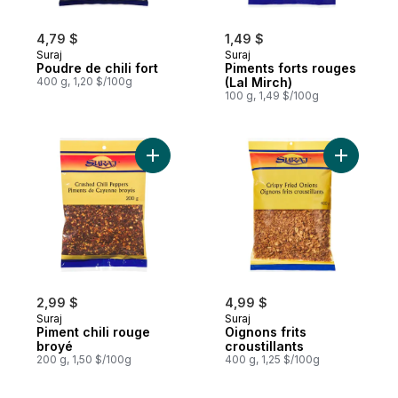
4,79 $
1,49 $
Suraj
Suraj
Poudre de chili fort
Piments forts rouges
400 g, 1,20 $/100g
(Lal Mirch)
100 g, 1,49 $/100g
Ajouter Piment chili rouge broyé au panie
Ajouter Oi
2,99 $
4,99 $
Suraj
Suraj
Piment chili rouge
Oignons frits
broyé
croustillants
200 g, 1,50 $/100g
400 g, 1,25 $/100g