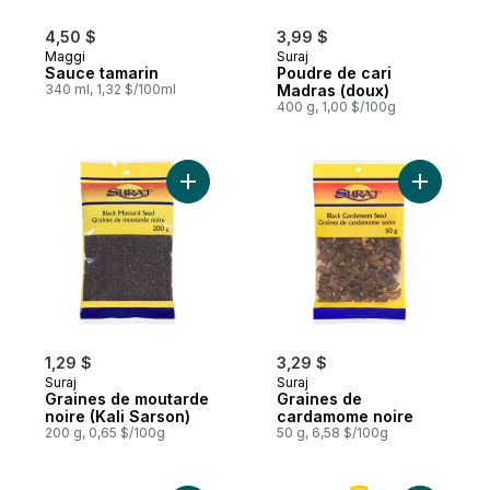
4,50 $
3,99 $
Maggi
Suraj
Sauce tamarin
Poudre de cari
340 ml, 1,32 $/100ml
Madras (doux)
400 g, 1,00 $/100g
Ajouter Graines de moutarde noire (Kali S
Ajouter G
1,29 $
3,29 $
Suraj
Suraj
Graines de moutarde
Graines de
noire (Kali Sarson)
cardamome noire
200 g, 0,65 $/100g
50 g, 6,58 $/100g