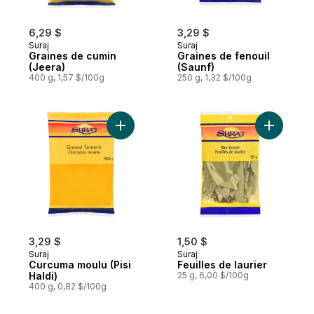
6,29 $
3,29 $
Suraj
Suraj
Graines de cumin
Graines de fenouil
(Jeera)
(Saunf)
400 g, 1,57 $/100g
250 g, 1,32 $/100g
Ajouter Curcuma moulu (Pisi Haldi) au pan
Ajouter Fe
3,29 $
1,50 $
Suraj
Suraj
Curcuma moulu (Pisi
Feuilles de laurier
Haldi)
25 g, 6,00 $/100g
400 g, 0,82 $/100g