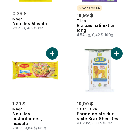
Sponsorisé
0,39 $
18,99 $
Maggi
Tilda
Sponsorisé
Nouilles Masala
Riz basmati extra
70 g, 0,56 $/100g
long
4.54 kg, 0,42 $/100g
Ajouter Nouilles instantanées, masala au p
Ajouter Fa
1,79 $
19,00 $
Maggi
Gajar Halva
Nouilles
Farine de blé dur
instantanées,
style Brar Sher Desi
masala
9.07 kg, 0,21 $/100g
280 g, 0,64 $/100g