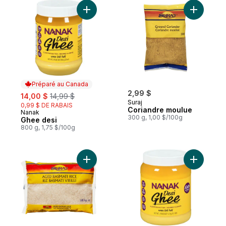
Ajouter Ghee desi au panier
Ajouter C
Préparé au Canada
sale:
, formerly:
2,99 $
14,00 $
14,99 $
Suraj
0,99 $ DE RABAIS
Coriandre moulue
Nanak
Préparé au Canada
300 g, 1,00 $/100g
Ghee desi
800 g, 1,75 $/100g
Ajouter Riz basmati vieilli au panier
Ajouter G