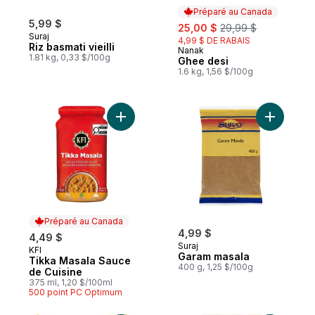
Préparé au Canada
5,99 $
sale:
, formerly:
25,00 $
29,99 $
Suraj
4,99 $ DE RABAIS
Riz basmati vieilli
Nanak
Préparé au Canada
1.81 kg, 0,33 $/100g
Ghee desi
1.6 kg, 1,56 $/100g
Ajouter Tikka Masala Sauce de Cuisine au
Ajouter G
Préparé au Canada
4,99 $
4,49 $
Suraj
KFI
Préparé au Canada
Garam masala
Tikka Masala Sauce
400 g, 1,25 $/100g
de Cuisine
375 ml, 1,20 $/100ml
500 point PC Optimum