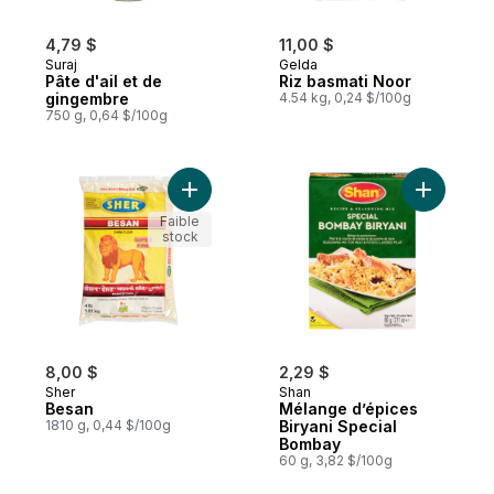
4,79 $
11,00 $
Suraj
Gelda
Pâte d'ail et de
Riz basmati Noor
gingembre
4.54 kg, 0,24 $/100g
750 g, 0,64 $/100g
Ajouter Besan au panier
Ajouter M
Faible
stock
8,00 $
2,29 $
Sher
Shan
Besan
Mélange d’épices
1810 g, 0,44 $/100g
Biryani Special
Bombay
60 g, 3,82 $/100g