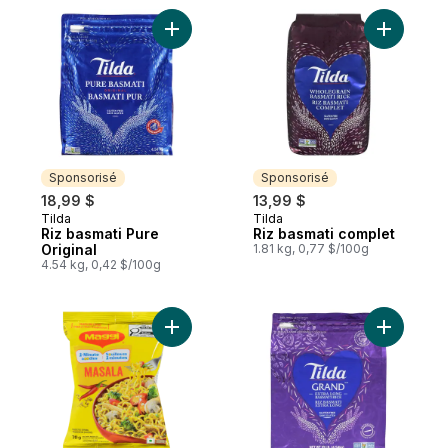
Ajouter Riz basmati Pure Original au panie
Ajouter R
Sponsorisé
Sponsorisé
18,99 $
13,99 $
Tilda
Tilda
Sponsorisé
Sponsorisé
Riz basmati Pure
Riz basmati complet
Original
1.81 kg, 0,77 $/100g
4.54 kg, 0,42 $/100g
Ajouter Nouilles Masala au panier
Ajouter Ri