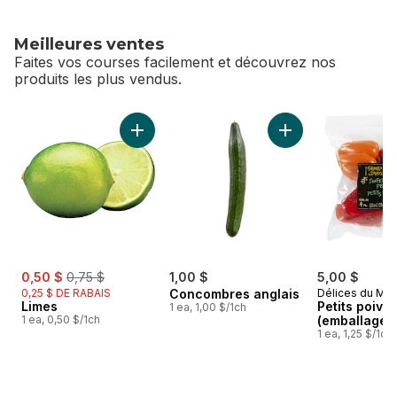
Meilleures ventes
Faites vos courses facilement et découvrez nos
produits les plus vendus.
sauter Meilleures ventes
Ajouter Limes au panier
Ajouter Concombres
sale:
, formerly:
0,50 $
0,75 $
1,00 $
5,00 $
0,25 $ DE RABAIS
Concombres anglais
Délices du Ma
Limes
Petits poivr
1 ea, 1,00 $/1ch
1 ea, 0,50 $/1ch
(emballage d
1 ea, 1,25 $/1ch