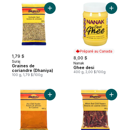
Ajouter Graines de coriandre (Dhaniya) a
Ajouter G
Préparé au Canada
1,79 $
8,00 $
Suraj
Nanak
Préparé au Canada
Graines de
Ghee desi
coriandre (Dhaniya)
400 g, 2,00 $/100g
100 g, 1,79 $/100g
Ajouter Poudre de chili fort au panier
Ajouter Pi