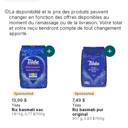
La disponibilité et le prix des produits peuvent
changer en fonction des offres disponibles au
moment du ramassage ou de la livraison. Votre total
et votre reçu tiendront compte de tout changement
apporté.
Ajouter Riz basmati sac au panier
Ajouter Ri
Sponsorisé
Sponsorisé
13,99 $
7,49 $
Tilda
Tilda
Sponsorisé
Sponsorisé
Riz basmati sac
Riz basmati pur
1.81 kg, 0,77 $/100g
original
907 g, 0,83 $/100g