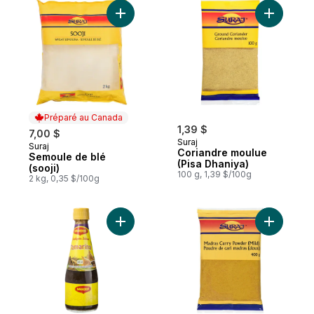
Ajouter Semoule de blé (sooji) au panier
Ajouter C
Préparé au Canada
1,39 $
7,00 $
Suraj
Suraj
Préparé au Canada
Coriandre moulue
Semoule de blé
(Pisa Dhaniya)
(sooji)
100 g, 1,39 $/100g
2 kg, 0,35 $/100g
Ajouter Sauce tamarin au panier
Ajouter P