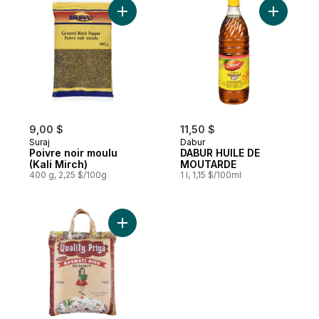
Ajouter Poivre noir moulu (Kali Mirch) au 
Ajouter 
9,00 $
11,50 $
Suraj
Dabur
Poivre noir moulu
DABUR HUILE DE
(Kali Mirch)
MOUTARDE
400 g, 2,25 $/100g
1 l, 1,15 $/100ml
Ajouter Riz basmati Priya au panier