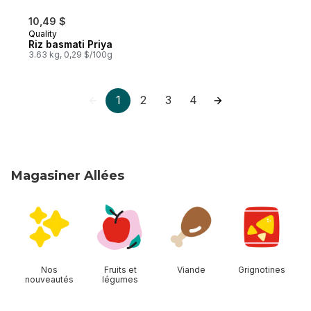
10,49 $
Quality
Riz basmati Priya
3.63 kg, 0,29 $/100g
1
2
3
4
Magasiner Allées
sauter Magasiner Allées
Nos
Fruits et
Viande
Grignotines
nouveautés
légumes