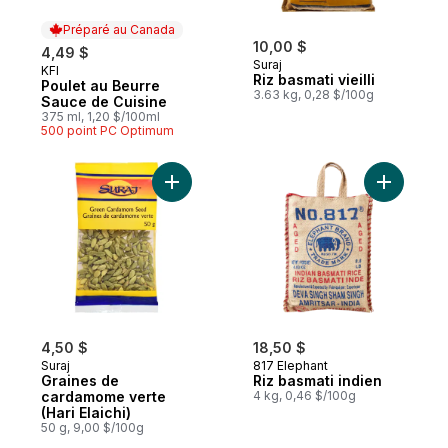
Préparé au Canada
10,00 $
4,49 $
Suraj
KFI
Préparé au Canada
Riz basmati vieilli
Poulet au Beurre
3.63 kg, 0,28 $/100g
Sauce de Cuisine
375 ml, 1,20 $/100ml
500 point PC Optimum
Ajouter Graines de cardamome verte (Hari 
Ajouter Ri
4,50 $
18,50 $
Suraj
817 Elephant
Graines de
Riz basmati indien
cardamome verte
4 kg, 0,46 $/100g
(Hari Elaichi)
50 g, 9,00 $/100g