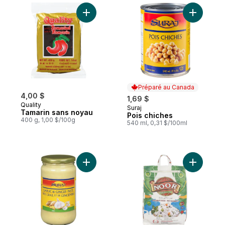
Ajouter Tamarin sans noyau au panier
Ajouter P
Préparé au Canada
4,00 $
1,69 $
Quality
Suraj
Préparé au Canada
Tamarin sans noyau
Pois chiches
400 g, 1,00 $/100g
540 ml, 0,31 $/100ml
Ajouter Pâte d'ail et de gingembre au pan
Ajouter R