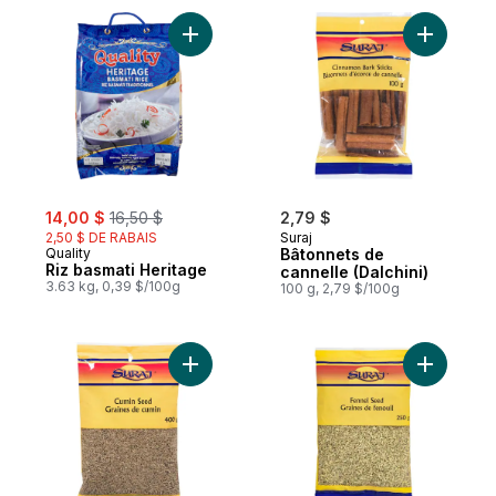
Ajouter Riz basmati Heritage au panier
Ajouter B
sale:
, formerly:
14,00 $
16,50 $
2,79 $
2,50 $ DE RABAIS
Suraj
Quality
Bâtonnets de
Riz basmati Heritage
cannelle (Dalchini)
3.63 kg, 0,39 $/100g
100 g, 2,79 $/100g
Ajouter Graines de cumin (Jeera) au pani
Ajouter G