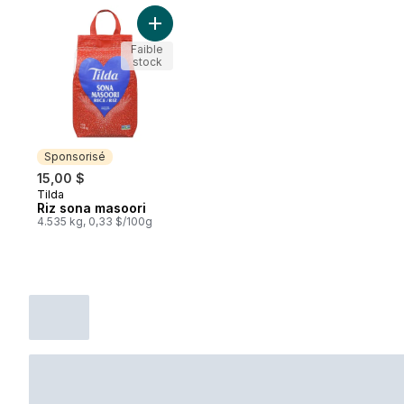
Ajouter Riz sona masoori au panier
Faible
stock
Sponsorisé
15,00 $
Tilda
Sponsorisé
Riz sona masoori
4.535 kg, 0,33 $/100g