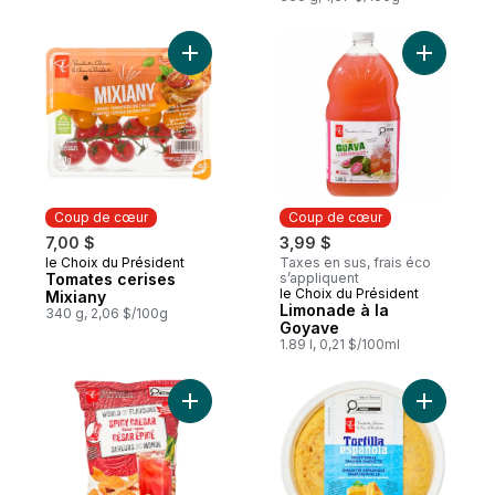
Ajouter L
Ajouter Tomates cerises Mixiany au pani
Coup de cœur
Coup de cœur
7,00 $
3,99 $
le Choix du Président
Taxes en sus, frais éco
Coup de cœur
Tomates cerises
s’appliquent
le Choix du Président
Coup de cœur
Mixiany
Limonade à la
340 g, 2,06 $/100g
Goyave
1.89 l, 0,21 $/100ml
Ajouter O