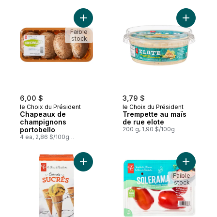
banane
Ajouter Chapeaux de champignons portob
Ajouter T
Faible
stock
6,00 $
3,79 $
le Choix du Président
le Choix du Président
Chapeaux de
Trempette au maïs
champignons
de rue elote
portobello
200 g, 1,90 $/100g
4 ea, 2,86 $/100g
1,30 $/1lb
Ajouter Cornets sucrés au panier
Ajouter T
Faible
stock