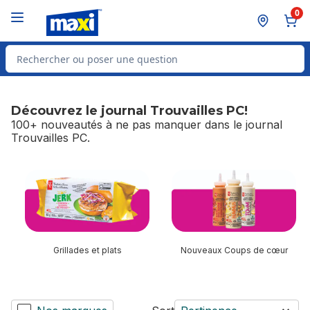
Passer au contenu principal
Passer au pied de page
0
Rechercher des produits
Découvrez le journal Trouvailles PC!
100+ nouveautés à ne pas manquer dans le journal
Trouvailles PC.
sauter Découvrez le journal Trouvailles PC!
Grillades et plats
Nouveaux Coups de cœur