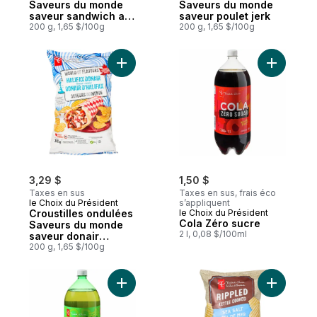
Saveurs du monde
Saveurs du monde
saveur sandwich au
saveur poulet jerk
bacon enrobé de
200 g, 1,65 $/100g
200 g, 1,65 $/100g
semoule de maïs
Ajouter C
3,29 $
1,50 $
Taxes en sus
Taxes en sus, frais éco
le Choix du Président
s’appliquent
Croustilles ondulées
le Choix du Président
Cola Zéro sucre
Saveurs du monde
2 l, 0,08 $/100ml
saveur donair
d’Halifax
200 g, 1,65 $/100g
Ajouter Soda au gingembre Zéro sucre au
Ajouter Cr