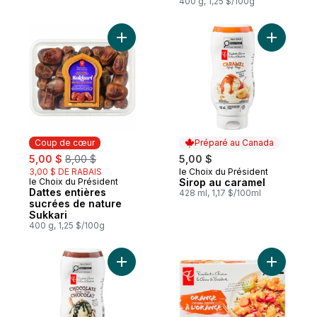
400 g, 1,25 $/100g
Ajouter Dattes entières sucrées de nature
Ajouter S
Coup de cœur
Préparé au Canada
sale:
, formerly:
5,00 $
8,00 $
5,00 $
3,00 $ DE RABAIS
le Choix du Président
Préparé au Canada
le Choix du Président
Sirop au caramel
Coup de cœur
Dattes entières
428 ml, 1,17 $/100ml
sucrées de nature
Sukkari
400 g, 1,25 $/100g
Ajouter Sirop au chocolat au panier
Ajouter P