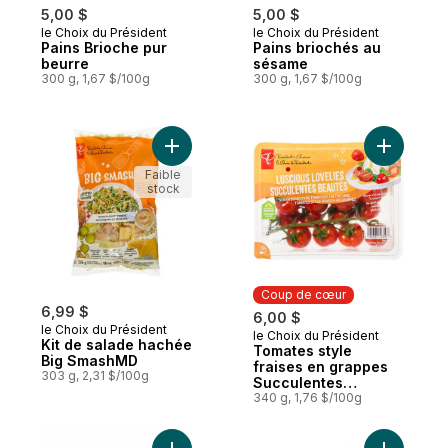
5,00 $
5,00 $
le Choix du Président
le Choix du Président
Pains Brioche pur
Pains briochés au
beurre
sésame
300 g, 1,67 $/100g
300 g, 1,67 $/100g
Ajouter Kit de salade hachée Big SmashM
Ajouter T
Faible
stock
Coup de cœur
6,99 $
6,00 $
le Choix du Président
le Choix du Président
Coup de cœur
Kit de salade hachée
Tomates style
Big SmashMD
fraises en grappes
303 g, 2,31 $/100g
Succulentes
beautés
340 g, 1,76 $/100g