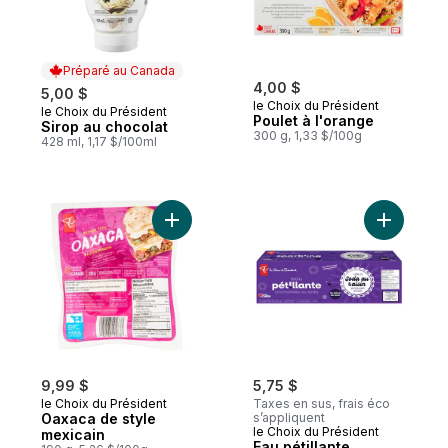
Préparé au Canada
4,00 $
5,00 $
le Choix du Président
le Choix du Président
Préparé au Canada
Poulet à l'orange
Sirop au chocolat
300 g, 1,33 $/100g
428 ml, 1,17 $/100ml
Ajouter Oaxaca de style mexicain au pani
Ajouter E
9,99 $
5,75 $
le Choix du Président
Taxes en sus, frais éco
Oaxaca de style
s’appliquent
le Choix du Président
mexicain
Eau pétillante