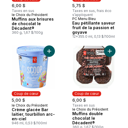
6,00 $
5,75 $
Taxes en sus
Taxes en sus, frais éco
le Choix du Président
s’appliquent
Coup de cœur
Muffins aux brisures
PC Menu Bleu
Coup de cœur
Eau pétillante saveur
de chocolat le
fruit de la passion et
Décadent®
goyave
360 g, 1,67 $/100g
12x355.0 ml, 0,13 $/100ml
Ajouter Crème glacée Bar laitier, tourbillo
Ajouter M
Coup de cœur
Coup de cœur
5,00 $
6,00 $
le Choix du Président
Taxes en sus
Coup de cœur
Crème glacée Bar
le Choix du Président
Coup de cœur
Muffins double
laitier, tourbillon arc-
chocolat le
en-ciel
Décadent®
946 ml, 0,53 $/100ml
360 g, 1,67 $/100g