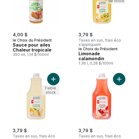
de stock
4,00 $
3,79 $
le Choix du Président
Taxes en sus, frais éco
Sauce pour ailes
s’appliquent
le Choix du Président
Chaleur tropicale
Limonade
350 ml, 1,14 $/100ml
calamondin
1.36 l, 0,28 $/100ml
Ajouter Limonade au panier
Ajouter L
Faible
stock
3,79 $
3,79 $
Taxes en sus, frais éco
Taxes en sus, frais éco