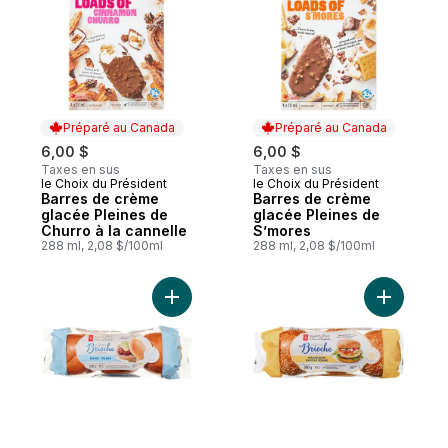
Préparé au Canada
Préparé au Canada
6,00 $
6,00 $
Taxes en sus
Taxes en sus
le Choix du Président
le Choix du Président
Préparé au Canada
Préparé au Canada
Barres de crème
Barres de crème
glacée Pleines de
glacée Pleines de
Churro à la cannelle
S’mores
288 ml, 2,08 $/100ml
288 ml, 2,08 $/100ml
Ajouter Pains Brioche pur beurre au panie
Ajouter P