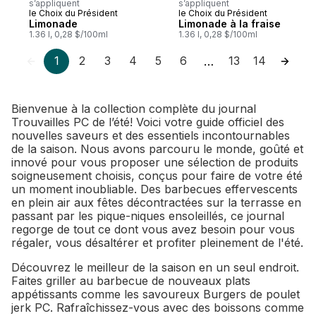
s’appliquent
s’appliquent
le Choix du Président
le Choix du Président
Limonade
Limonade à la fraise
1.36 l, 0,28 $/100ml
1.36 l, 0,28 $/100ml
1
2
3
4
5
6
13
14
…
Bienvenue à la collection complète du journal
Trouvailles PC de l’été! Voici votre guide officiel des
nouvelles saveurs et des essentiels incontournables
de la saison. Nous avons parcouru le monde, goûté et
innové pour vous proposer une sélection de produits
soigneusement choisis, conçus pour faire de votre été
un moment inoubliable. Des barbecues effervescents
en plein air aux fêtes décontractées sur la terrasse en
passant par les pique-niques ensoleillés, ce journal
regorge de tout ce dont vous avez besoin pour vous
régaler, vous désaltérer et profiter pleinement de l'été.
Découvrez le meilleur de la saison en un seul endroit.
Faites griller au barbecue de nouveaux plats
appétissants comme les savoureux Burgers de poulet
jerk PC. Rafraîchissez-vous avec des boissons comme