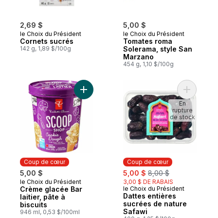
2,69 $
5,00 $
le Choix du Président
le Choix du Président
Cornets sucrés
Tomates roma
142 g, 1,89 $/100g
Solerama, style San
Marzano
454 g, 1,10 $/100g
Ajouter Crème glacée Bar laitier, pâte à bi
Ajouter D
En
rupture
de stock
Coup de cœur
Coup de cœur
sale:
, formerly:
5,00 $
5,00 $
8,00 $
le Choix du Président
3,00 $ DE RABAIS
Coup de cœur
Crème glacée Bar
le Choix du Président
Coup de cœur
Dattes entières
laitier, pâte à
sucrées de nature
biscuits
Safawi
946 ml, 0,53 $/100ml