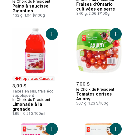
le Choix du Président
Préparé au Canada
Fraises d’Ontario
Pains à saucisse
cultivées en serre
Gigantico
340 g, 2,06 $/100g
432 g, 1,04 $/100g
Ajouter Limonade à la grenade au panier
Ajouter T
Préparé au Canada
7,00 $
3,99 $
le Choix du Président
Taxes en sus, frais éco
Tomates cerises
s’appliquent
Axiany
le Choix du Président
Préparé au Canada
567 g, 1,23 $/100g
Limonade à la
grenade
1.89 l, 0,21 $/100ml
Ajouter Barres de crème glacée Pleines d
Ajouter B