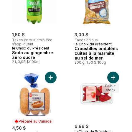
1,50 $
3,00 $
Taxes en sus, frais éco
Taxes en sus
s’appliquent
le Choix du Président
le Choix du Président
Croustilles ondulées
Soda au gingembre
cuites à la marmite
Zéro sucre
au sel de mer
2 l, 0,08 $/100ml
200 g, 1,50 $/100g
Ajouter Pains à saucisse Gigantico au pan
Ajouter Fr
Faible
stock
Préparé au Canada
6,99 $
4,50 $
le Choix du Président