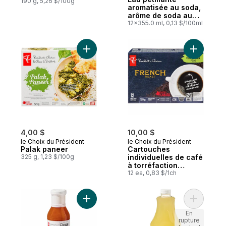
190 g, 5,26 $/100g
aromatisée au soda,
arôme de soda au
raisin, 12 canettes
12x355.0 ml, 0,13 $/100ml
Ajouter Palak paneer au panier
Ajouter C
4,00 $
10,00 $
le Choix du Président
le Choix du Président
Palak paneer
Cartouches
325 g, 1,23 $/100g
individuelles de café
à torréfaction
française
12 ea, 0,83 $/1ch
Ajouter Sauce pour ailes Chaleur tropical
En
rupture