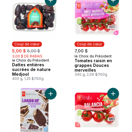
Ajouter Dattes entières sucrées de natur
Ajouter T
Coup de cœur
Coup de cœur
sale:
, formerly:
5,00 $
8,00 $
7,00 $
3,00 $ DE RABAIS
le Choix du Président
Coup de cœur
le Choix du Président
Tomates raisin en
Coup de cœur
Dattes entières
grappes Douces
sucrées de nature
merveilles
Medjool
340 g, 2,06 $/100g
400 g, 1,25 $/100g
Ajouter Barres de crème glacée Pleines 
Ajouter T