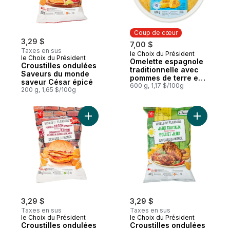
Coup de cœur
3,29 $
7,00 $
Taxes en sus
le Choix du Président
Coup de cœur
le Choix du Président
Omelette espagnole
Croustilles ondulées
traditionnelle avec
Saveurs du monde
pommes de terre et
saveur César épicé
oignons
600 g, 1,17 $/100g
200 g, 1,65 $/100g
Ajouter Croustilles ondulées Saveurs du
Ajouter C
3,29 $
3,29 $
Taxes en sus
Taxes en sus
le Choix du Président
le Choix du Président
Croustilles ondulées
Croustilles ondulées