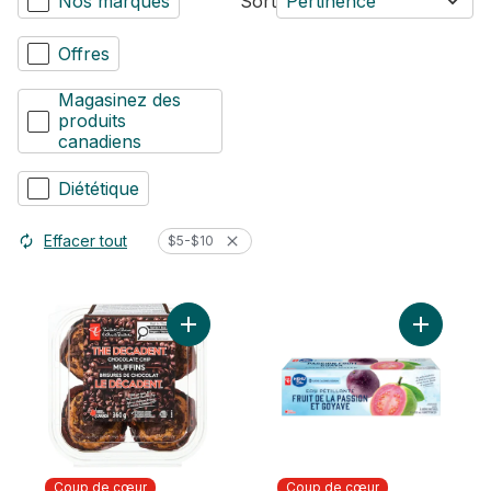
Nos marques
Sort
Pertinence
Offres
Magasinez des
produits
canadiens
Diététique
Effacer tout
$5-$10
Ajouter Muffins aux brisures de chocolat
Coup de cœur
Coup de cœur