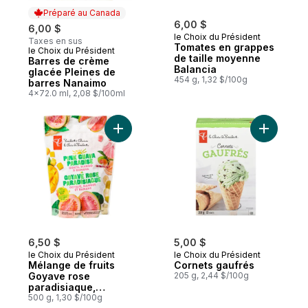
Préparé au Canada
6,00 $
6,00 $
le Choix du Président
Taxes en sus
Tomates en grappes
le Choix du Président
Préparé au Canada
de taille moyenne
Barres de crème
Balancia
glacée Pleines de
454 g, 1,32 $/100g
barres Nanaimo
4x72.0 ml, 2,08 $/100ml
Ajouter Mélange de fruits Goyave rose p
Ajouter C
6,50 $
5,00 $
le Choix du Président
le Choix du Président
Mélange de fruits
Cornets gaufrés
Goyave rose
205 g, 2,44 $/100g
paradisiaque,
goyave, mangue et
500 g, 1,30 $/100g