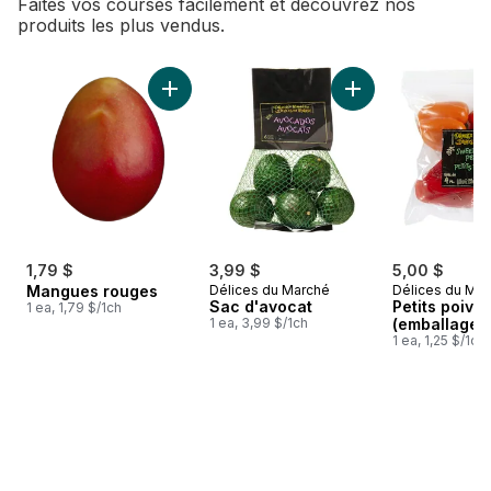
Faites vos courses facilement et découvrez nos
produits les plus vendus.
sauter Meilleures ventes
Ajouter Mangues rouges au panier
Ajouter Sac d'avoc
1,79 $
3,99 $
5,00 $
Mangues rouges
Délices du Marché
Délices du Ma
Sac d'avocat
Petits poivr
1 ea, 1,79 $/1ch
1 ea, 3,99 $/1ch
(emballage d
1 ea, 1,25 $/1ch