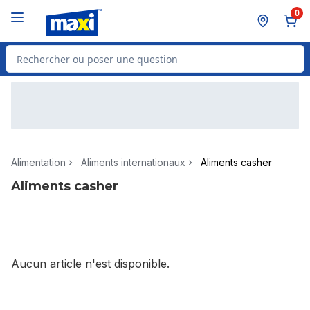
Passer au contenu principal
Passer au pied de page
0
Rechercher des produits
Alimentation
Aliments internationaux
Aliments casher
Aliments casher
Aucun article n'est disponible.