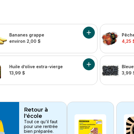
mes naturellement imparfaites, sac de 6 lb au panier
Ajouter Bananes grapp
Bananes grappe
Pêch
sale:
environ 2,00 $
4,25 
 2 % au panier
Ajouter Huile d’olive e
Huile d’olive extra-vierge
Bleue
13,99 $
3,99 
Retour à
l'école
Tout ce qu'il faut
pour une rentrée
bien préparée.