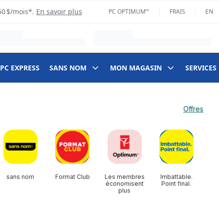
50 $/mois*.
En savoir plus
PC OPTIMUM🅪
FRAIS
EN
 PC EXPRESS
SANS NOM
MON MAGASIN
SERVICES
Offres
sans nom
Format Club
Les membres
Imbattable.
économisent
Point final.
plus