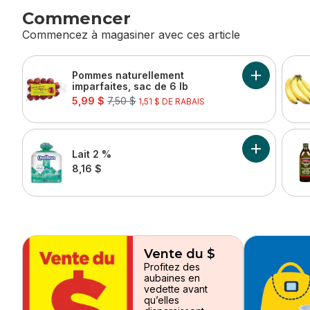
Commencer
Commencez à magasiner avec ces article
sauter cette section
Pommes naturellement
Ajouter Pom
imparfaites, sac de 6 lb
sale:
, formerly:
5,99 $
7,50 $
1,51 $ DE RABAIS
Ajouter Lait
Lait 2 %
8,16 $
sauter
Vente du $
Profitez des
aubaines en
vedette avant
qu’elles