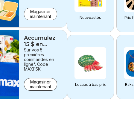
Magasiner
maintenant
Nouveautés
Prix 
Accumulez
15 $ en
points!
Sur vos 5
premières
commandes en
ligne*. Code
MAXI15K
Magasiner
Locaux à bas prix
Raks
maintenant