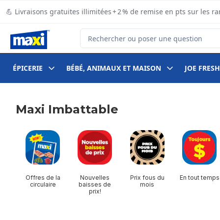
Passer au contenu principal
Passer au pied de page
💪 Livraisons gratuites illimitées + 2 % de remise en pts sur le
Rechercher des produits
ÉPICERIE
BÉBÉ, ANIMAUX ET MAISON
JOE FRESH
Maxi Imbattable
sauter Maxi Imbattable
Offres de la
Nouvelles
Prix fous du
En tout temps
circulaire
baisses de
mois
prix!