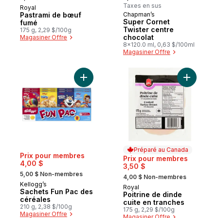
Taxes en sus
Royal
Préparé au Canada
Pastrami de bœuf
Chapman’s
Préparé au Canada
Super Cornet
fumé
Twister centre
175 g, 2,29 $/100g
chocolat
Magasiner Offre
8x120.0 ml, 0,63 $/100ml
Magasiner Offre
Ajouter Sachets Fun Pac des céréales au 
Ajouter P
Préparé au Canada
Prix pour membres
Prix pour membres
4,00 $
3,50 $
, formerly:
, formerly:
5,00 $ Non-membres
4,00 $ Non-membres
Kellogg’s
Royal
Préparé au Canada
Sachets Fun Pac des
Poitrine de dinde
céréales
cuite en tranches
210 g, 2,38 $/100g
175 g, 2,29 $/100g
Magasiner Offre
Magasiner Offre