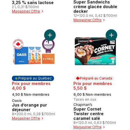
Super Sandwichs
3,25 % sans lactose
crème glacée double
2 l, 0,31 $/100ml
decker
Magasiner Offre
12x120.0 ml, 0,42 $/100ml
Magasiner Offre
Ajouter Jus d’orange pur déjeuner au pan
Ajouter S
Préparé au Québec
Préparé au Canada
Prix pour membres
Prix pour membres
4,00 $
5,50 $
, formerly:
, formerly:
4,50 $ Non-membres
6,00 $ Non-membres
Taxes en sus
Oasis
Préparé au Québec
Jus d’orange pur
Chapman’s
Préparé au Canada
Super Cornet
déjeuner
Twister centre
8x200.0 ml, 0,28 $/100ml
caramel salé
Magasiner Offre
8x120.0 ml, 0,63 $/100ml
Magasiner Offre