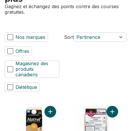
Gagnez et échangez des points contre des courses
gratuites.
Nos marques
Sort
Pertinence
Offres
Magasinez des
produits
canadiens
Diététique
Ajouter Produit laitier sans lactose 2 % au
Ajouter J