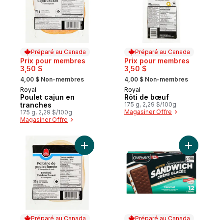
Préparé au Canada
Préparé au Canada
Prix pour membres
Prix pour membres
3,50 $
3,50 $
, formerly:
, formerly:
4,00 $ Non-membres
4,00 $ Non-membres
Royal
Royal
Préparé au Canada
Préparé au Canada
Poulet cajun en
Rôti de bœuf
tranches
175 g, 2,29 $/100g
Magasiner Offre
175 g, 2,29 $/100g
Magasiner Offre
Ajouter Poitrine de poulet fumée en tranc
Ajouter S
Préparé au Canada
Préparé au Canada