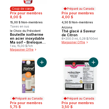
Coup de cœur
Préparé au Canada
Prix pour membres
Prix pour membres
8,00 $
4,00 $
, formerly:
, formerly:
15,00 $ Non-membres
4,50 $ Non-membres
Taxes en sus
Arizona
Préparé au Canada
le Choix du Président
Thé glacé á Saveur
Coup de cœur
Bouteille isotherme
de Citron
en acier inoxydable
8x200.0 ml, 0,28 $/100ml
Ma soif – Breloques
Magasiner Offre
du Canada
1 ea, 15,00 $/1ch
Magasiner Offre
Ajouter Produit laitier sans lactose 1 % au
Ajouter J
Préparé au Canada
Préparé au Canada
Prix pour membres
Prix pour membres
5,75 $
3,50 $