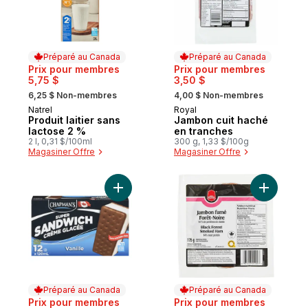
Préparé au Canada
Préparé au Canada
Prix pour membres
Prix pour membres
5,75 $
3,50 $
, formerly:
, formerly:
6,25 $ Non-membres
4,00 $ Non-membres
Natrel
Royal
Préparé au Canada
Préparé au Canada
Produit laitier sans
Jambon cuit haché
lactose 2 %
en tranches
2 l, 0,31 $/100ml
300 g, 1,33 $/100g
Magasiner Offre
Magasiner Offre
Ajouter Super Sandwichs crème glacée van
Ajouter J
Préparé au Canada
Préparé au Canada
Prix pour membres
Prix pour membres