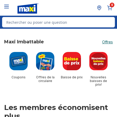
Passer au contenu principal
Passer au pied de page
0
Rechercher des produits
Maxi Imbattable
Offres
sauter Maxi Imbattable
Coupons
Offres de la
Baisse de prix
Nouvelles
circulaire
baisses de
prix!
Les membres économisent
plus