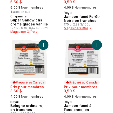
5,50 $
3,50 $
, formerly:
, formerly:
6,00 $ Non-membres
4,00 $ Non-membres
Taxes en sus
Royal
Préparé au Canada
Chapman’s
Jambon fumé Forêt-
Préparé au Canada
Super Sandwichs
Noire en tranches
crème glacée vanille
175 g, 2,29 $/100g
12x120.0 ml, 0,42 $/100ml
Magasiner Offre
Magasiner Offre
Ajouter Bologne ordinaire, en tranches au
Ajouter J
Préparé au Canada
Préparé au Canada
Prix pour membres
Prix pour membres
3,50 $
3,50 $
, formerly:
, formerly:
4,00 $ Non-membres
4,00 $ Non-membres
Royal
Royal
Préparé au Canada
Préparé au Canada
Bologne ordinaire,
Jambon fumé à
en tranches
l’ancienne, en