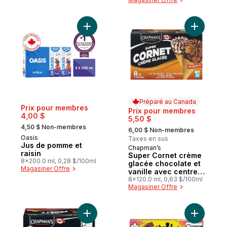
Ajouter Jus de pomme et raisin au panier
Ajouter S
Préparé au Canada
Prix pour membres
Prix pour membres
4,00 $
5,50 $
, formerly:
, formerly:
4,50 $ Non-membres
6,00 $ Non-membres
Oasis
Taxes en sus
Jus de pomme et
Chapman’s
Préparé au Canada
raisin
Super Cornet crème
8x200.0 ml, 0,28 $/100ml
glacée chocolate et
Magasiner Offre
vanille avec centre
caramel
8x120.0 ml, 0,63 $/100ml
Magasiner Offre
Ajouter Super barre frosty à la crème gla
Ajouter F