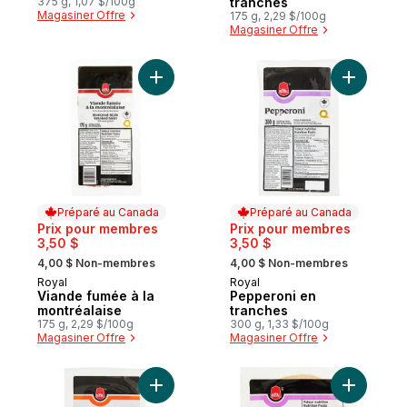
375 g, 1,07 $/100g
tranches
Magasiner Offre
175 g, 2,29 $/100g
Magasiner Offre
Ajouter Viande fumée à la montréalaise a
Ajouter P
Préparé au Canada
Préparé au Canada
Prix pour membres
Prix pour membres
3,50 $
3,50 $
, formerly:
, formerly:
4,00 $ Non-membres
4,00 $ Non-membres
Royal
Royal
Préparé au Canada
Préparé au Canada
Viande fumée à la
Pepperoni en
montréalaise
tranches
175 g, 2,29 $/100g
300 g, 1,33 $/100g
Magasiner Offre
Magasiner Offre
Ajouter Pain de viande au simili-poulet, e
Ajouter P