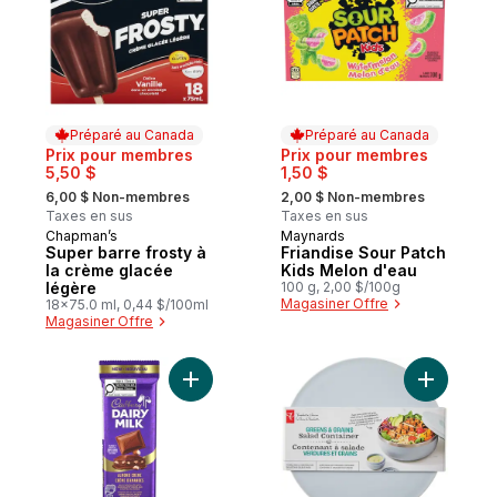
Préparé au Canada
Préparé au Canada
Prix pour membres
Prix pour membres
5,50 $
1,50 $
, formerly:
, formerly:
6,00 $ Non-membres
2,00 $ Non-membres
Taxes en sus
Taxes en sus
Chapman’s
Maynards
Préparé au Canada
Préparé au Canada
Super barre frosty à
Friandise Sour Patch
la crème glacée
Kids Melon d'eau
légère
100 g, 2,00 $/100g
Magasiner Offre
18x75.0 ml, 0,44 $/100ml
Magasiner Offre
Ajouter Dairy Milk Crème d'amandes au p
Ajouter C