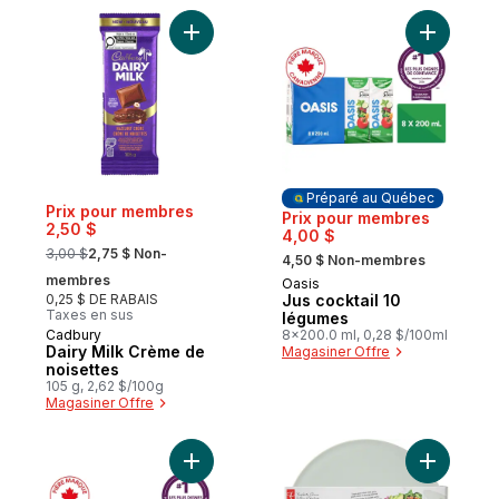
cinéma, collations
pour le bureau
Ajouter Dairy Milk Crème de noisettes au 
Ajouter J
Préparé au Québec
Prix pour membres
Prix pour membres
2,50 $
4,00 $
, formerly:
, formerly:
3,00 $
2,75 $ Non-
4,50 $ Non-membres
membres
Oasis
Préparé au Québec
0,25 $ DE RABAIS
Jus cocktail 10
Taxes en sus
légumes
Cadbury
8x200.0 ml, 0,28 $/100ml
Dairy Milk Crème de
Magasiner Offre
noisettes
105 g, 2,62 $/100g
Magasiner Offre
Ajouter Boîtes de jus de pêche HydraFruit
Ajouter C