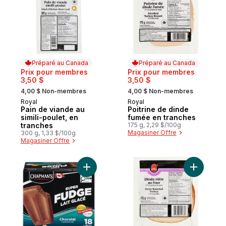
Préparé au Canada
Préparé au Canada
Prix pour membres
Prix pour membres
3,50 $
3,50 $
, formerly:
, formerly:
4,00 $ Non-membres
4,00 $ Non-membres
Royal
Royal
Préparé au Canada
Préparé au Canada
Pain de viande au
Poitrine de dinde
simili-poulet, en
fumée en tranches
tranches
175 g, 2,29 $/100g
Magasiner Offre
300 g, 1,33 $/100g
Magasiner Offre
Ajouter Super barre fudge lait glacé au p
Ajouter Po