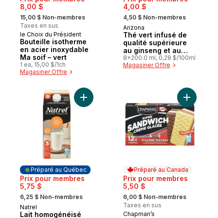
8,00 $
4,00 $
, formerly:
, formerly:
15,00 $ Non-membres
4,50 $ Non-membres
Taxes en sus
Arizona
Préparé au Canada
le Choix du Président
Thé vert infusé de
Coup de cœur
Bouteille isotherme
qualité supérieure
en acier inoxydable
au ginseng et au
Ma soif – vert
miel
8x200.0 ml, 0,28 $/100ml
1 ea, 15,00 $/1ch
Magasiner Offre
Magasiner Offre
Ajouter Lait homogénéisé 3,25 % sans lac
Ajouter S
Préparé au Québec
Préparé au Canada
Prix pour membres
Prix pour membres
5,75 $
5,50 $
, formerly:
, formerly:
6,25 $ Non-membres
6,00 $ Non-membres
Taxes en sus
Natrel
Préparé au Québec
Lait homogénéisé
Chapman’s
Préparé au Canada