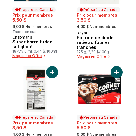
Préparé au Canada
Préparé au Canada
Prix pour membres
Prix pour membres
5,50 $
3,50 $
, formerly:
, formerly:
6,00 $ Non-membres
4,00 $ Non-membres
Taxes en sus
Royal
Préparé au Canada
Chapman’s
Poitrine de dinde
Préparé au Canada
Super barre fudge
rôtie au four en
lait glacé
tranches
18x75.0 ml, 0,44 $/100ml
175 g, 2,29 $/100g
Magasiner Offre
Magasiner Offre
Ajouter Pastrami de bœuf fumé au panier
Ajouter S
Préparé au Canada
Préparé au Canada
Prix pour membres
Prix pour membres
3,50 $
5,50 $
, formerly:
, formerly:
4,00 $ Non-membres
6,00 $ Non-membres