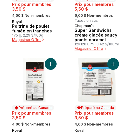
Prix pour membres
Prix pour membres
3,50 $
5,50 $
, formerly:
, formerly:
4,00 $ Non-membres
6,00 $ Non-membres
Taxes en sus
Royal
Préparé au Canada
Poitrine de poulet
Chapman’s
Préparé au Canada
Super Sandwichs
fumée en tranches
crème glacée saucy
175 g, 2,29 $/100g
points caramel
Magasiner Offre
12x120.0 ml, 0,42 $/100ml
Magasiner Offre
Ajouter Bœuf salé fumé au panier
Ajouter Tr
Préparé au Canada
Préparé au Canada
Prix pour membres
Prix pour membres
3,50 $
3,50 $
, formerly:
, formerly:
4,00 $ Non-membres
4,00 $ Non-membres
Royal
Royal
Préparé au Canada
Préparé au Canada