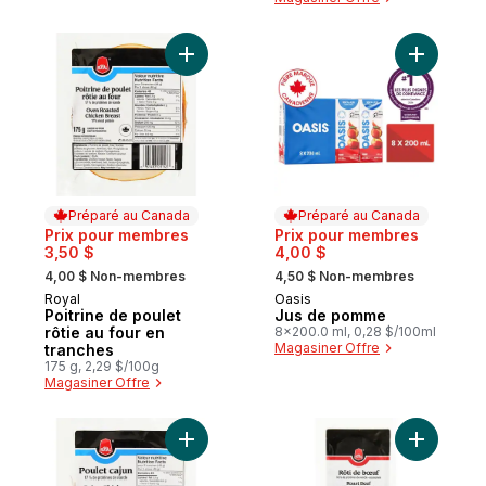
Ajouter Poitrine de poulet rôtie au four e
Ajouter J
Préparé au Canada
Préparé au Canada
Prix pour membres
Prix pour membres
3,50 $
4,00 $
, formerly:
, formerly:
4,00 $ Non-membres
4,50 $ Non-membres
Royal
Oasis
Préparé au Canada
Préparé au Canada
Poitrine de poulet
Jus de pomme
rôtie au four en
8x200.0 ml, 0,28 $/100ml
Magasiner Offre
tranches
175 g, 2,29 $/100g
Magasiner Offre
Ajouter Poulet cajun en tranches au panie
Ajouter R