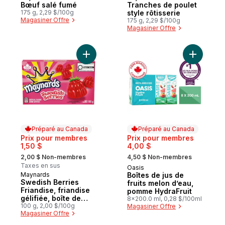
Bœuf salé fumé
Tranches de poulet
175 g, 2,29 $/100g
style rôtisserie
Magasiner Offre
175 g, 2,29 $/100g
Magasiner Offre
Ajouter Swedish Berries Friandise, friandi
Ajouter B
Préparé au Canada
Préparé au Canada
Prix pour membres
Prix pour membres
1,50 $
4,00 $
, formerly:
, formerly:
2,00 $ Non-membres
4,50 $ Non-membres
Taxes en sus
Oasis
Préparé au Canada
Maynards
Boîtes de jus de
Préparé au Canada
Swedish Berries
fruits melon d’eau,
Friandise, friandise
pomme HydraFruit
gélifiée, boîte de
8x200.0 ml, 0,28 $/100ml
friandise, parfaite
100 g, 2,00 $/100g
Magasiner Offre
Magasiner Offre
pour les voyages en
voiture, soirées