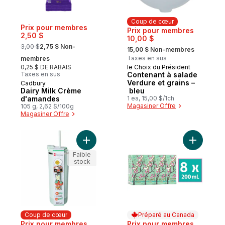
Coup de cœur
Prix pour membres
Prix pour membres
2,50 $
10,00 $
, formerly:
, formerly:
3,00 $
2,75 $ Non-
15,00 $ Non-membres
Taxes en sus
membres
0,25 $ DE RABAIS
le Choix du Président
Coup de cœur
Taxes en sus
Contenant à salade
Verdure et grains –
Cadbury
Dairy Milk Crème
bleu
d'amandes
1 ea, 15,00 $/1ch
Magasiner Offre
105 g, 2,62 $/100g
Magasiner Offre
Ajouter Bouteille isotherme en acier inoxy
Ajouter T
Faible
stock
Coup de cœur
Préparé au Canada
Prix pour membres
Prix pour membres