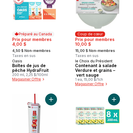
Préparé au Canada
Coup de cœur
Prix pour membres
Prix pour membres
4,00 $
10,00 $
, formerly:
, formerly:
4,50 $ Non-membres
15,00 $ Non-membres
Taxes en sus
Taxes en sus
Oasis
le Choix du Président
Préparé au Canada
Coup de cœur
Boîtes de jus de
Contenant à salade
pêche HydraFruit
Verdure et grains –
200 ml, 2,25 $/100ml
vert sauge
Magasiner Offre
1 ea, 15,00 $/1ch
Magasiner Offre
Ajouter Bouteille isotherme en acier ino
Ajouter T