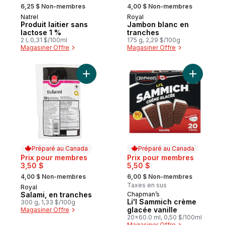
, formerly:
, formerly:
6,25 $ Non-membres
4,00 $ Non-membres
Natrel
Royal
Préparé au Canada
Préparé au Canada
Produit laitier sans
Jambon blanc en
lactose 1 %
tranches
2 l, 0,31 $/100ml
175 g, 2,29 $/100g
Magasiner Offre
Magasiner Offre
Ajouter Salami, en tranches au panier
Ajouter L
Préparé au Canada
Préparé au Canada
Prix pour membres
Prix pour membres
3,50 $
5,50 $
, formerly:
, formerly:
4,00 $ Non-membres
6,00 $ Non-membres
Taxes en sus
Royal
Préparé au Canada
Salami, en tranches
Chapman’s
Préparé au Canada
Li'l Sammich crème
300 g, 1,33 $/100g
glacée vanille
Magasiner Offre
20x60.0 ml, 0,50 $/100ml
Magasiner Offre