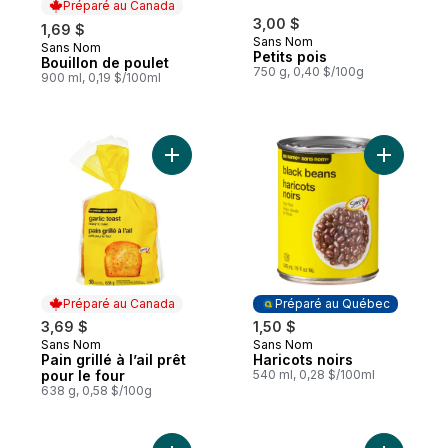
Préparé au Canada
3,00 $
1,69 $
Sans Nom
Sans Nom
Préparé au Canada
Petits pois
Bouillon de poulet
750 g, 0,40 $/100g
900 ml, 0,19 $/100ml
Ajouter Pain grillé à l’ail prêt pour le four 
Ajouter Ha
Préparé au Canada
Préparé au Québec
3,69 $
1,50 $
Sans Nom
Sans Nom
Préparé au Canada
Préparé au Québec
Pain grillé à l’ail prêt
Haricots noirs
pour le four
540 ml, 0,28 $/100ml
638 g, 0,58 $/100g