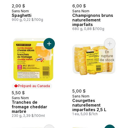
2,00 $
6,00 $
Sans Nom
Sans Nom
Spaghetti
Champignons bruns
900 g, 0,22 $/100g
naturellement
imparfaits
680 g, 0,88 $/100g
Ajouter Tranches de fromage cheddar ma
Ajouter C
En
rupture
de stock
Préparé au Canada
5,00 $
5,50 $
Sans Nom
Sans Nom
Préparé au Canada
Courgettes
Tranches de
naturellement
fromage cheddar
imparfaites 2,5 L
marbré
1 ea, 5,00 $/1ch
230 g, 2,39 $/100ml