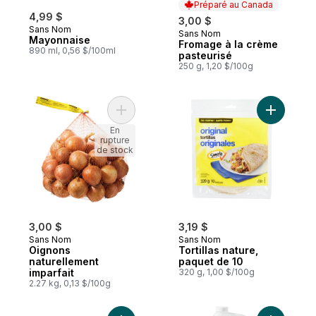
Préparé au Canada
4,99 $
3,00 $
Sans Nom
Sans Nom
Préparé au Canada
Mayonnaise
Fromage à la crème
890 ml, 0,56 $/100ml
pasteurisé
250 g, 1,20 $/100g
Ajouter Oignons naturellement imparfait a
Ajouter To
En
rupture
de stock
3,00 $
3,19 $
Sans Nom
Sans Nom
Oignons
Tortillas nature,
naturellement
paquet de 10
imparfait
320 g, 1,00 $/100g
2.27 kg, 0,13 $/100g