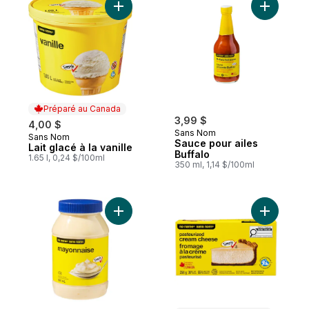
Ajouter Lait glacé à la vanille au panier
Ajouter S
Préparé au Canada
3,99 $
4,00 $
Sans Nom
Sans Nom
Préparé au Canada
Sauce pour ailes
Lait glacé à la vanille
Buffalo
1.65 l, 0,24 $/100ml
350 ml, 1,14 $/100ml
Ajouter Mayonnaise au panier
Ajouter F