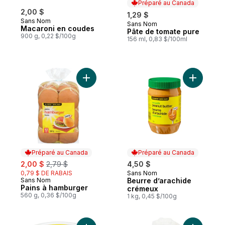
Préparé au Canada
2,00 $
1,29 $
Sans Nom
Sans Nom
Préparé au Canada
Macaroni en coudes
Pâte de tomate pure
900 g, 0,22 $/100g
156 ml, 0,83 $/100ml
Ajouter Pains à hamburger au panier
Ajouter B
Préparé au Canada
Préparé au Canada
sale:
, formerly:
2,00 $
2,79 $
4,50 $
0,79 $ DE RABAIS
Sans Nom
Préparé au Canada
Sans Nom
Beurre d’arachide
Préparé au Canada
Pains à hamburger
crémeux
560 g, 0,36 $/100g
1 kg, 0,45 $/100g