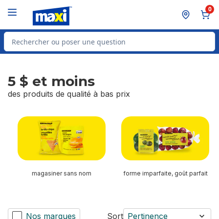
Passer au contenu principal
Passer au pied de page
0
Rechercher des produits
5 $ et moins
des produits de qualité à bas prix
sauter 5 $ et moins
magasiner sans nom
forme imparfaite, goût parfait
Nos marques
Sort
Pertinence