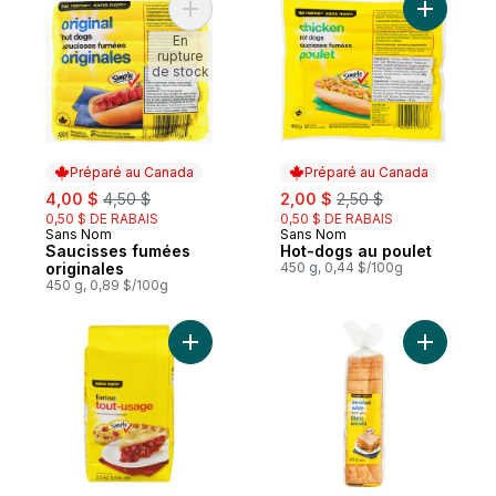
Ajouter Saucisses fumées originales au pa
Ajouter H
En
rupture
de stock
Préparé au Canada
Préparé au Canada
sale:
, formerly:
sale:
, formerly:
4,00 $
4,50 $
2,00 $
2,50 $
0,50 $ DE RABAIS
0,50 $ DE RABAIS
Sans Nom
Sans Nom
Préparé au Canada
Préparé au Canada
Saucisses fumées
Hot-dogs au poulet
originales
450 g, 0,44 $/100g
450 g, 0,89 $/100g
Ajouter Farine tout usage au panier
Ajouter Pa