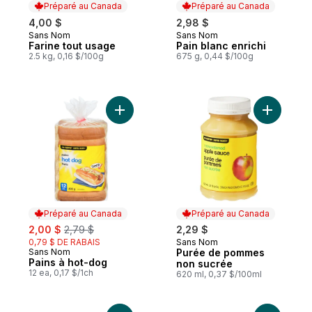
Préparé au Canada
Préparé au Canada
4,00 $
2,98 $
Sans Nom
Sans Nom
Préparé au Canada
Préparé au Canada
Farine tout usage
Pain blanc enrichi
2.5 kg, 0,16 $/100g
675 g, 0,44 $/100g
Ajouter Pains à hot-dog au panier
Ajouter P
Préparé au Canada
Préparé au Canada
sale:
, formerly:
2,00 $
2,79 $
2,29 $
0,79 $ DE RABAIS
Sans Nom
Préparé au Canada
Sans Nom
Purée de pommes
Préparé au Canada
Pains à hot-dog
non sucrée
12 ea, 0,17 $/1ch
620 ml, 0,37 $/100ml