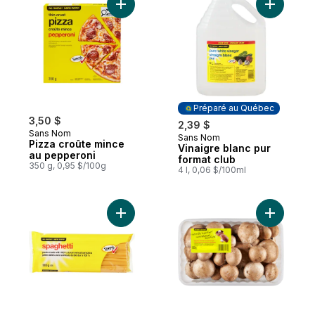
Ajouter Pizza croûte mince au pepperoni 
Ajouter V
Préparé au Québec
3,50 $
2,39 $
Sans Nom
Sans Nom
Préparé au Québec
Pizza croûte mince
Vinaigre blanc pur
au pepperoni
format club
350 g, 0,95 $/100g
4 l, 0,06 $/100ml
Ajouter Spaghetti au panier
Ajouter C