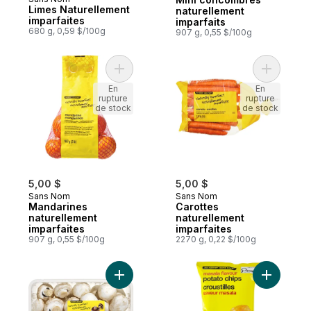
Limes Naturellement
naturellement
imparfaites
imparfaits
680 g, 0,59 $/100g
907 g, 0,55 $/100g
Ajouter Mandarines naturellement imparfai
Ajouter C
En
En
rupture
rupture
de stock
de stock
5,00 $
5,00 $
Sans Nom
Sans Nom
Mandarines
Carottes
naturellement
naturellement
imparfaites
imparfaites
907 g, 0,55 $/100g
2270 g, 0,22 $/100g
Ajouter Champignons blancs Naturellement
Ajouter C