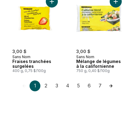
Ajouter Fraises tranchées surgelées au pa
Ajouter M
3,00 $
3,00 $
Sans Nom
Sans Nom
Fraises tranchées
Mélange de légumes
surgelées
à la californienne
400 g, 0,75 $/100g
750 g, 0,40 $/100g
1
2
3
4
5
6
7