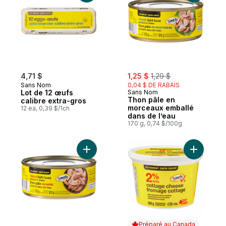
sale:
, formerly:
4,71 $
1,25 $
1,29 $
Sans Nom
0,04 $ DE RABAIS
Lot de 12 œufs
Sans Nom
Thon pâle en
calibre extra-gros
morceaux emballé
12 ea, 0,39 $/1ch
dans de l’eau
170 g, 0,74 $/100g
Ajouter Thon pâle émietté emballé dans d
Ajouter F
Préparé au Canada