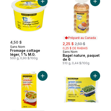
Ajouter Fromage cottage léger, 1 % M.G. a
Ajouter B
Préparé au Canada
4,50 $
sale:
, formerly:
2,25 $
2,50 $
Sans Nom
0,25 $ DE RABAIS
Fromage cottage
Sans Nom
Préparé au Canada
léger, 1 % M.G.
Bagel nature, paquet
500 g, 0,90 $/100g
de 6
510 g, 0,44 $/100g
Ajouter Bouillon de poulet au panier
Ajouter Pe