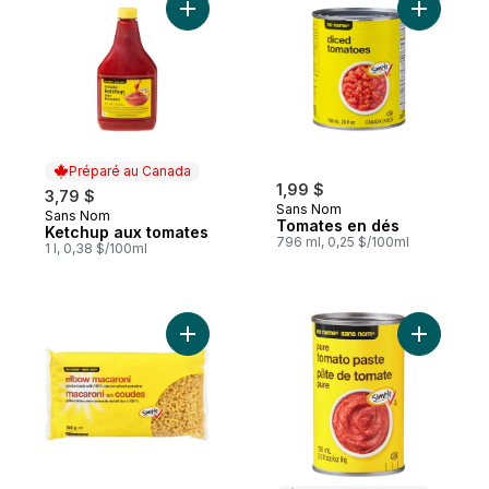
Ajouter Ketchup aux tomates au panier
Ajouter T
Préparé au Canada
1,99 $
3,79 $
Sans Nom
Sans Nom
Préparé au Canada
Tomates en dés
Ketchup aux tomates
796 ml, 0,25 $/100ml
1 l, 0,38 $/100ml
Ajouter Macaroni en coudes au panier
Ajouter P