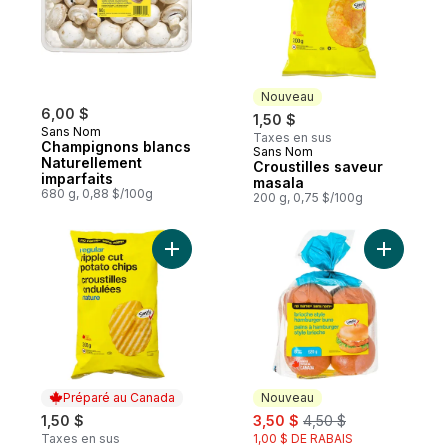
Nouveau
6,00 $
1,50 $
Sans Nom
Taxes en sus
Champignons blancs
Sans Nom
Nouveau
Naturellement
Croustilles saveur
imparfaits
masala
680 g, 0,88 $/100g
200 g, 0,75 $/100g
Ajouter Croustilles ondulées nature au pan
Ajouter P
Préparé au Canada
Nouveau
sale:
, formerly:
1,50 $
3,50 $
4,50 $
Taxes en sus
1,00 $ DE RABAIS