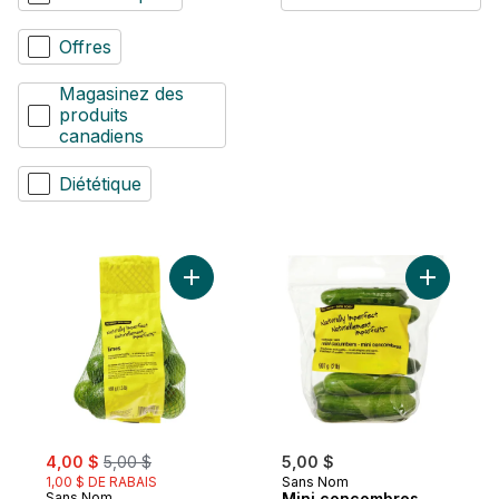
Offres
Magasinez des
produits
canadiens
Diététique
Ajouter Limes Naturellement imparfaites a
Ajouter M
sale:
, formerly:
4,00 $
5,00 $
5,00 $
1,00 $ DE RABAIS
Sans Nom
Sans Nom
Mini concombres