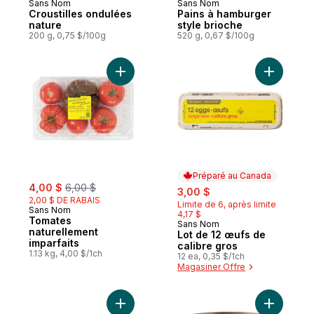
Sans Nom
Sans Nom
Préparé au Canada
Nouveau
Croustilles ondulées
Pains à hamburger
nature
style brioche
200 g, 0,75 $/100g
520 g, 0,67 $/100g
Ajouter Tomates naturellement imparfaits 
Ajouter L
Préparé au Canada
sale:
, formerly:
4,00 $
6,00 $
sale:
, formerly:
3,00 $
2,00 $ DE RABAIS
Limite de 6, après limite
Sans Nom
4,17 $
Tomates
Sans Nom
Préparé au Canada
naturellement
Lot de 12 œufs de
imparfaits
calibre gros
1.13 kg, 4,00 $/1ch
12 ea, 0,35 $/1ch
Magasiner Offre
Ajouter Lot de 12 œufs calibre extra-gros
Ajouter T