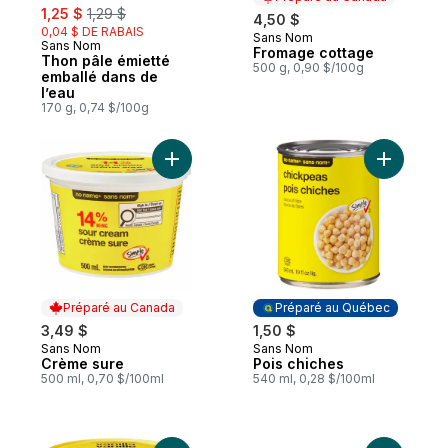
sale:
, formerly:
1,25 $
1,29 $
4,50 $
0,04 $ DE RABAIS
Sans Nom
Préparé au Canada
Sans Nom
Fromage cottage
Thon pâle émietté
500 g, 0,90 $/100g
emballé dans de
l’eau
170 g, 0,74 $/100g
Ajouter Crème sure au panier
Ajouter P
Préparé au Canada
Préparé au Québec
3,49 $
1,50 $
Sans Nom
Sans Nom
Préparé au Canada
Préparé au Québec
Crème sure
Pois chiches
500 ml, 0,70 $/100ml
540 ml, 0,28 $/100ml