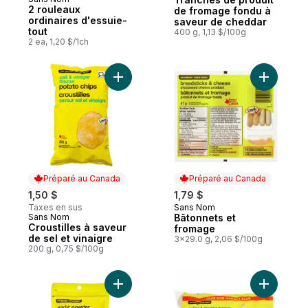
Préparé au Canada
2 rouleaux
de fromage fondu à
ordinaires d'essuie-
saveur de cheddar
tout
400 g, 1,13 $/100g
2 ea, 1,20 $/1ch
Ajouter Croustilles à saveur de sel et vina
Ajouter B
Préparé au Canada
Préparé au Canada
1,50 $
1,79 $
Taxes en sus
Sans Nom
Préparé au Canada
Sans Nom
Bâtonnets et
Préparé au Canada
Croustilles à saveur
fromage
de sel et vinaigre
3x29.0 g, 2,06 $/100g
200 g, 0,75 $/100g
Ajouter Poudre d’ail au panier
Ajouter P