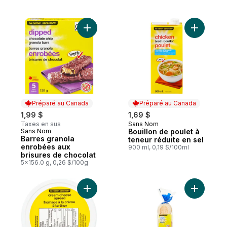
Ajouter Barres granola enrobées aux bris
Ajouter Bo
Préparé au Canada
Préparé au Canada
1,99 $
1,69 $
Taxes en sus
Sans Nom
Préparé au Canada
Sans Nom
Bouillon de poulet à
Préparé au Canada
Barres granola
teneur réduite en sel
enrobées aux
900 ml, 0,19 $/100ml
brisures de chocolat
5x156.0 g, 0,26 $/100g
Ajouter Tartinade au fromage à la crème 