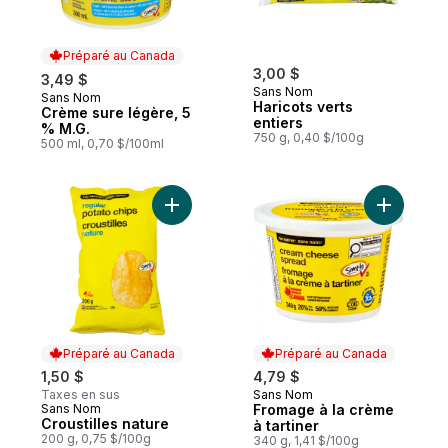
Préparé au Canada
3,00 $
3,49 $
Sans Nom
Sans Nom
Préparé au Canada
Haricots verts
Crème sure légère, 5
entiers
% M.G.
750 g, 0,40 $/100g
500 ml, 0,70 $/100ml
Ajouter Croustilles nature au panier
Ajouter F
Préparé au Canada
Préparé au Canada
1,50 $
4,79 $
Taxes en sus
Sans Nom
Préparé au Canada
Sans Nom
Fromage à la crème
Préparé au Canada
Croustilles nature
à tartiner
200 g, 0,75 $/100g
340 g, 1,41 $/100g