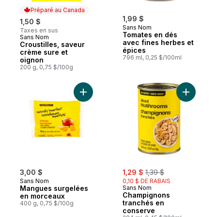
Préparé au Canada
1,99 $
1,50 $
Sans Nom
Taxes en sus
Tomates en dés
Sans Nom
Préparé au Canada
avec fines herbes et
Croustilles, saveur
épices
crème sure et
796 ml, 0,25 $/100ml
oignon
200 g, 0,75 $/100g
Ajouter Mangues surgelées en morceaux 
Ajouter C
sale:
, formerly:
3,00 $
1,29 $
1,39 $
Sans Nom
0,10 $ DE RABAIS
Mangues surgelées
Sans Nom
Champignons
en morceaux
tranchés en
400 g, 0,75 $/100g
conserve