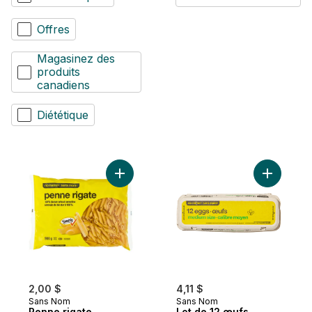
Offres
Magasinez des
produits
canadiens
Diététique
Ajouter Penne rigate au panier
Ajouter L
2,00 $
4,11 $
Sans Nom
Sans Nom
Penne rigate
Lot de 12 œufs