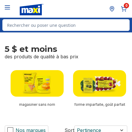
Passer au contenu principal
Passer au pied de page
0
Rechercher des produits
5 $ et moins
des produits de qualité à bas prix
sauter 5 $ et moins
magasiner sans nom
forme imparfaite, goût parfait
Nos marques
Sort
Pertinence