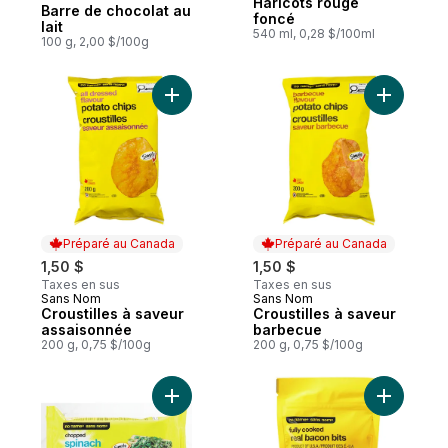
Haricots rouge
Barre de chocolat au
foncé
lait
540 ml, 0,28 $/100ml
100 g, 2,00 $/100g
Ajouter Croustilles à saveur assaisonnée 
Ajouter C
Préparé au Canada
Préparé au Canada
1,50 $
1,50 $
Taxes en sus
Taxes en sus
Sans Nom
Sans Nom
Préparé au Canada
Préparé au Canada
Croustilles à saveur
Croustilles à saveur
assaisonnée
barbecue
200 g, 0,75 $/100g
200 g, 0,75 $/100g
Ajouter Épinards hachés au panier
Ajouter M