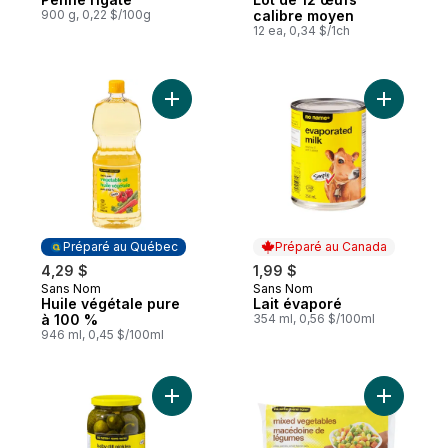
900 g, 0,22 $/100g
calibre moyen
12 ea, 0,34 $/1ch
Ajouter Huile végétale pure à 100 % au p
Ajouter L
Préparé au Québec
Préparé au Canada
4,29 $
1,99 $
Sans Nom
Sans Nom
Préparé au Québec
Préparé au Canada
Huile végétale pure
Lait évaporé
à 100 %
354 ml, 0,56 $/100ml
946 ml, 0,45 $/100ml
Ajouter Petits cornichons à l’aneth avec ai
Ajouter M