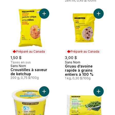
284 ml, 0,45 $/100ml
Ajouter Croustilles à saveur de ketchup a
Ajouter G
Préparé au Canada
Préparé au Canada
1,50 $
3,00 $
Taxes en sus
Sans Nom
Préparé au Canada
Sans Nom
Gruau d’avoine
Préparé au Canada
Croustilles à saveur
rapide à grains
de ketchup
entiers à 100 %
200 g, 0,75 $/100g
1 kg, 0,30 $/100g
Ajouter Crème sure légère, 5 % M.G. au p
Ajouter Ha