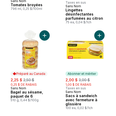
Sans Nom
Taxes en sus
Tomates broyées
Sans Nom
Abonner et mériter
796 ml, 0,25 $/100ml
Lingettes
désinfectantes
parfumées au citron
75 ea, 0,04 $/1ch
Ajouter Bagel au sésame, paquet de 6 au
Ajouter S
Préparé au Canada
Abonner et mériter
sale:
, formerly:
sale:
, formerly:
2,25 $
2,50 $
2,00 $
3,00 $
0,25 $ DE RABAIS
1,00 $ DE RABAIS
Sans Nom
Taxes en sus
Préparé au Canada
Bagel au sésame,
Sans Nom
Abonner et mériter
Sacs à sandwich
paquet de 6
avec fermeture à
510 g, 0,44 $/100g
glissière
100 ea, 0,02 $/1ch