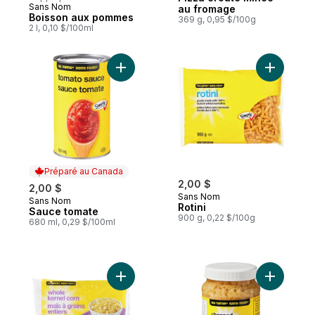
Sans Nom
au fromage
Boisson aux pommes
369 g, 0,95 $/100g
2 l, 0,10 $/100ml
Ajouter Sauce tomate au panier
Ajouter Ro
Préparé au Canada
2,00 $
2,00 $
Sans Nom
Sans Nom
Préparé au Canada
Rotini
Sauce tomate
900 g, 0,22 $/100g
680 ml, 0,29 $/100ml
Ajouter Maïs à grains entiers au panier
Ajouter A