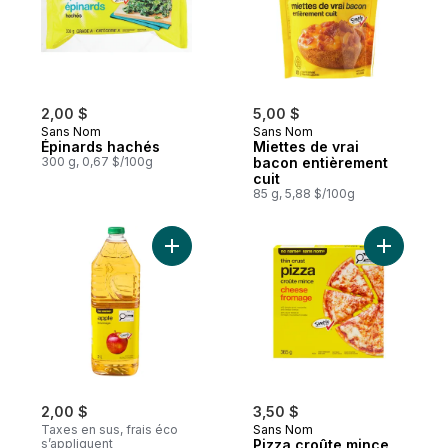
2,00 $
5,00 $
Sans Nom
Sans Nom
Épinards hachés
Miettes de vrai
300 g, 0,67 $/100g
bacon entièrement
cuit
85 g, 5,88 $/100g
Ajouter Boisson aux pommes au panier
Ajouter P
2,00 $
3,50 $
Taxes en sus, frais éco
Sans Nom
s’appliquent
Pizza croûte mince