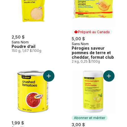
Préparé au Canada
2,50 $
5,00 $
Sans Nom
Sans Nom
Préparé au Canada
Poudre d’ail
Pérogies saveur
150 g, 1,67 $/100g
pommes de terre et
cheddar, format club
2 kg, 0,25 $/100g
Ajouter Tomates broyées au panier
Ajouter L
Abonner et mériter
1,99 $
3,00 $