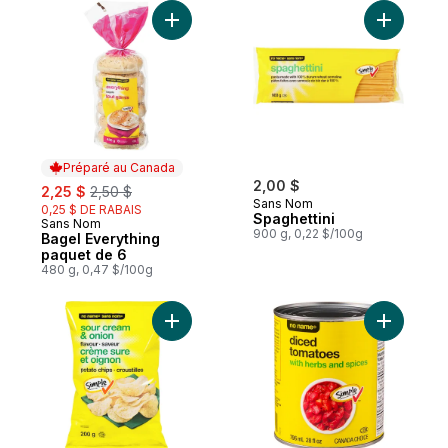
Ajouter Bagel Everything paquet de 6 au 
Ajouter S
Préparé au Canada
sale:
, formerly:
2,00 $
2,25 $
2,50 $
Sans Nom
0,25 $ DE RABAIS
Spaghettini
Sans Nom
Préparé au Canada
900 g, 0,22 $/100g
Bagel Everything
paquet de 6
480 g, 0,47 $/100g
Ajouter Croustilles, saveur crème sure et