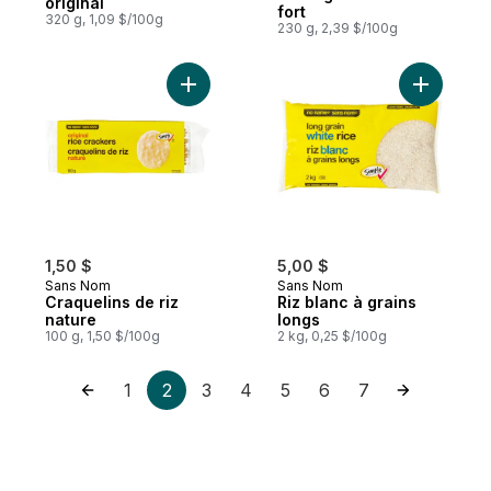
original
fort
320 g, 1,09 $/100g
230 g, 2,39 $/100g
Ajouter Craquelins de riz nature au panier
Ajouter Ri
1,50 $
5,00 $
Sans Nom
Sans Nom
Craquelins de riz
Riz blanc à grains
nature
longs
100 g, 1,50 $/100g
2 kg, 0,25 $/100g
1
2
3
4
5
6
7