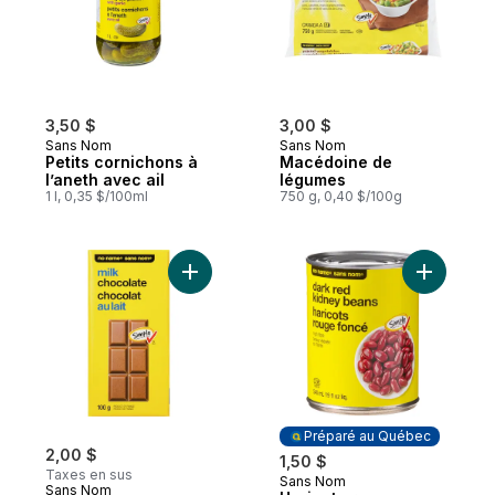
3,50 $
3,00 $
Sans Nom
Sans Nom
Petits cornichons à
Macédoine de
l’aneth avec ail
légumes
1 l, 0,35 $/100ml
750 g, 0,40 $/100g
Ajouter Barre de chocolat au lait au panie
Ajouter H
Préparé au Québec
2,00 $
1,50 $
Taxes en sus
Sans Nom
Préparé au Québec
Sans Nom