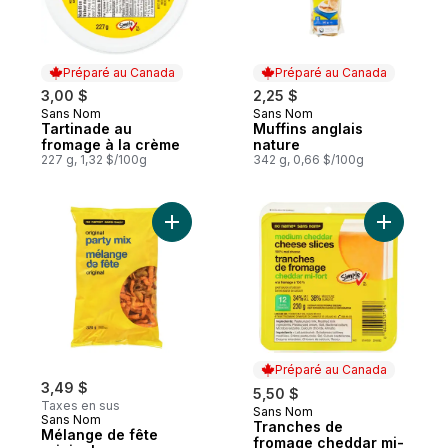
Préparé au Canada
Préparé au Canada
3,00 $
2,25 $
Sans Nom
Sans Nom
Préparé au Canada
Préparé au Canada
Tartinade au
Muffins anglais
fromage à la crème
nature
227 g, 1,32 $/100g
342 g, 0,66 $/100g
Ajouter Mélange de fête original au panie
Ajouter T
Préparé au Canada
3,49 $
5,50 $
Taxes en sus
Sans Nom
Préparé au Canada
Sans Nom
Tranches de
Mélange de fête
fromage cheddar mi-