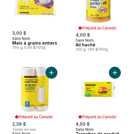
Préparé au Canada
3,00 $
4,00 $
Sans Nom
Sans Nom
Préparé au Canada
Maïs à grains entiers
Ail haché
750 g, 0,40 $/100g
250 g, 1,60 $/100g
Ajouter 2 rouleaux ordinaires d'essuie-tou
Ajouter T
Préparé au Canada
Préparé au Canada
2,39 $
4,50 $
Taxes en sus
Sans Nom
Préparé au Canada
Sans Nom
Tranches de produit