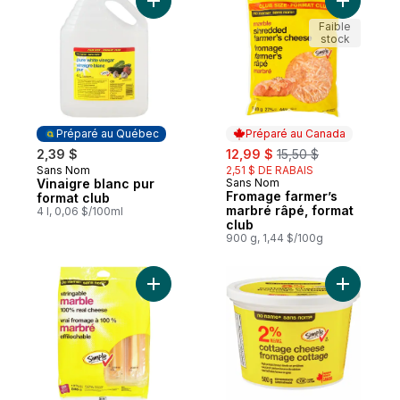
Ajouter Vinaigre blanc pur format club au 
Ajouter F
Faible
stock
Préparé au Québec
Préparé au Canada
sale:
, formerly:
2,39 $
12,99 $
15,50 $
Sans Nom
2,51 $ DE RABAIS
Préparé au Québec
Vinaigre blanc pur
Sans Nom
Préparé au Canada
Fromage farmer’s
format club
marbré râpé, format
4 l, 0,06 $/100ml
club
900 g, 1,44 $/100g
Ajouter Bâtonnets de fromage marbré effi
Ajouter F