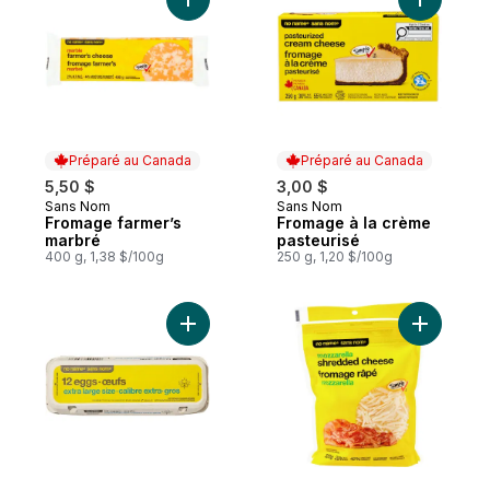
Ajouter Fromage farmer’s marbré au panie
Ajouter F
Préparé au Canada
Préparé au Canada
5,50 $
3,00 $
Sans Nom
Sans Nom
Préparé au Canada
Préparé au Canada
Fromage farmer’s
Fromage à la crème
marbré
pasteurisé
400 g, 1,38 $/100g
250 g, 1,20 $/100g
Ajouter Lot de 12 œufs calibre extra-gros
Ajouter M