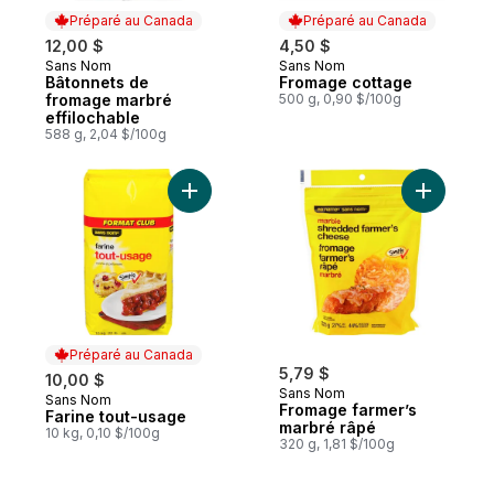
Préparé au Canada
Préparé au Canada
12,00 $
4,50 $
Sans Nom
Sans Nom
Préparé au Canada
Préparé au Canada
Bâtonnets de
Fromage cottage
fromage marbré
500 g, 0,90 $/100g
effilochable
588 g, 2,04 $/100g
Ajouter Farine tout-usage au panier
Ajouter F
Préparé au Canada
5,79 $
10,00 $
Sans Nom
Sans Nom
Préparé au Canada
Fromage farmer’s
Farine tout-usage
marbré râpé
10 kg, 0,10 $/100g
320 g, 1,81 $/100g