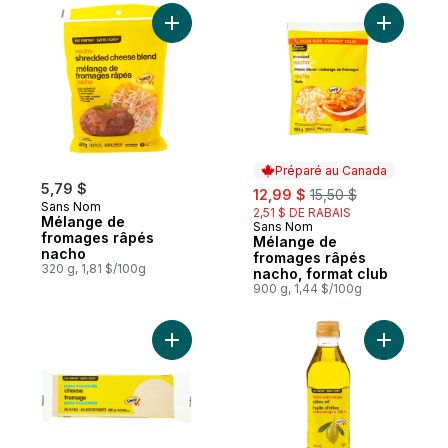
Ajouter Mélange de fromages râpés nach
Préparé au Canada
5,79 $
sale:
, formerly:
12,99 $
15,50 $
Sans Nom
2,51 $ DE RABAIS
Mélange de
Sans Nom
Préparé au Canada
fromages râpés
Mélange de
nacho
fromages râpés
320 g, 1,81 $/100g
nacho, format club
900 g, 1,44 $/100g
Ajouter H
Ajouter Fromage pizza mozzarella