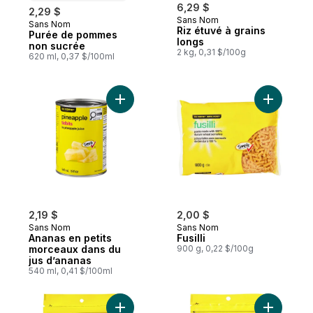
6,29 $
2,29 $
Sans Nom
Sans Nom
Préparé au Canada
Riz étuvé à grains
Purée de pommes
longs
non sucrée
2 kg, 0,31 $/100g
620 ml, 0,37 $/100ml
Ajouter Ananas en petits morceaux dans d
Ajouter Fu
2,19 $
2,00 $
Sans Nom
Sans Nom
Ananas en petits
Fusilli
morceaux dans du
900 g, 0,22 $/100g
jus d’ananas
540 ml, 0,41 $/100ml
Ajouter Graines de sésame au panier
Ajouter C