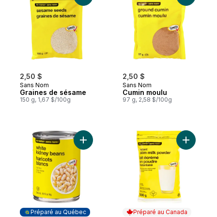
2,50 $
2,50 $
Sans Nom
Sans Nom
Graines de sésame
Cumin moulu
150 g, 1,67 $/100g
97 g, 2,58 $/100g
Ajouter Haricots blancs au panier
Ajouter L
Préparé au Québec
Préparé au Canada