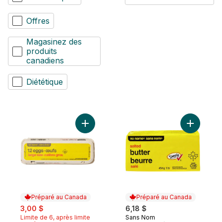
Offres
Magasinez des
produits
canadiens
Diététique
Ajouter Lot de 12 œufs de calibre gros au
Ajouter B
Préparé au Canada
Préparé au Canada
sale:
, formerly:
3,00 $
6,18 $
Limite de 6, après limite
Sans Nom
Préparé au Canada