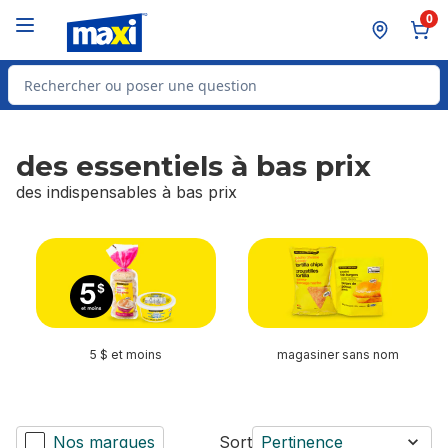
Passer au contenu principal
Passer au pied de page
0
Rechercher des produits
des essentiels à bas prix
des indispensables à bas prix
sauter des essentiels à bas prix
5 $ et moins
magasiner sans nom
Nos marques
Sort
Pertinence