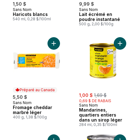
1,50 $
9,99 $
Sans Nom
Sans Nom
Préparé au Québec
Préparé au Canada
Haricots blancs
Lait écrémé en
540 ml, 0,28 $/100ml
poudre instantané
500 g, 2,00 $/100g
Ajouter Fromage cheddar marbré léger au
Ajouter M
Préparé au Canada
sale:
, formerly:
1,00 $
1,69 $
5,50 $
0,69 $ DE RABAIS
Sans Nom
Préparé au Canada
Sans Nom
Fromage cheddar
Mandarines,
marbré léger
quartiers entiers
400 g, 1,38 $/100g
dans un sirop léger
284 ml, 0,35 $/100ml