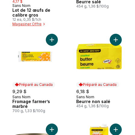
4,17 $
Beurre salé
Sans Nom
Préparé au Canada
454 g, 1,36 $/100g
Lot de 12 œufs de
calibre gros
12 ea, 0,35 $/1ch
Magasiner Offre
Ajouter Fromage farmer’s marbré au panie
Ajouter B
Préparé au Canada
Préparé au Canada
9,29 $
6,18 $
Sans Nom
Sans Nom
Préparé au Canada
Préparé au Canada
Fromage farmer’s
Beurre non salé
marbré
454 g, 1,36 $/100g
700 g, 1,33 $/100g
Ajouter Thon pâle émietté emballé dans d
Ajouter B