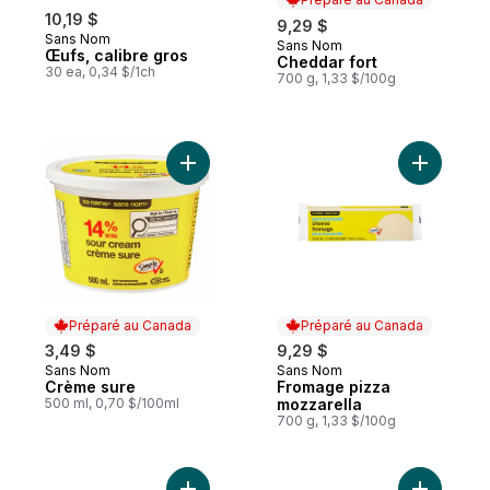
10,19 $
9,29 $
Sans Nom
Sans Nom
Préparé au Canada
Œufs, calibre gros
Cheddar fort
30 ea, 0,34 $/1ch
700 g, 1,33 $/100g
Ajouter Crème sure au panier
Préparé au Canada
Préparé au Canada
3,49 $
9,29 $
Sans Nom
Sans Nom
Préparé au Canada
Préparé au Canada
Crème sure
Fromage pizza
500 ml, 0,70 $/100ml
mozzarella
700 g, 1,33 $/100g