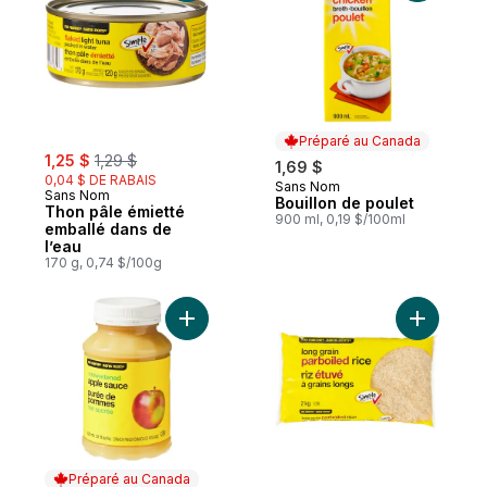
Préparé au Canada
sale:
, formerly:
1,25 $
1,29 $
1,69 $
0,04 $ DE RABAIS
Sans Nom
Préparé au Canada
Sans Nom
Bouillon de poulet
Thon pâle émietté
900 ml, 0,19 $/100ml
emballé dans de
l’eau
170 g, 0,74 $/100g
Ajouter Purée de pommes non sucrée au 
Ajouter Ri
Préparé au Canada