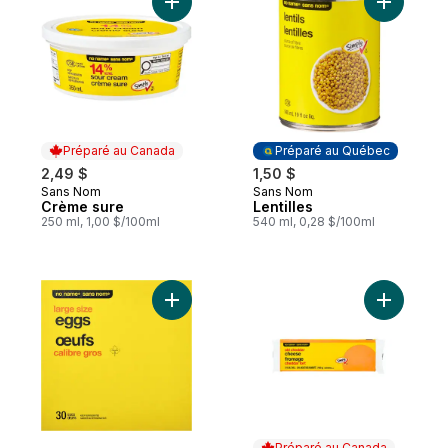
Ajouter Crème sure au panier
Ajouter Le
Préparé au Canada
Préparé au Québec
2,49 $
1,50 $
Sans Nom
Sans Nom
Préparé au Canada
Préparé au Québec
Crème sure
Lentilles
250 ml, 1,00 $/100ml
540 ml, 0,28 $/100ml
Ajouter Œufs, calibre gros au panier
Ajouter C
Préparé au Canada