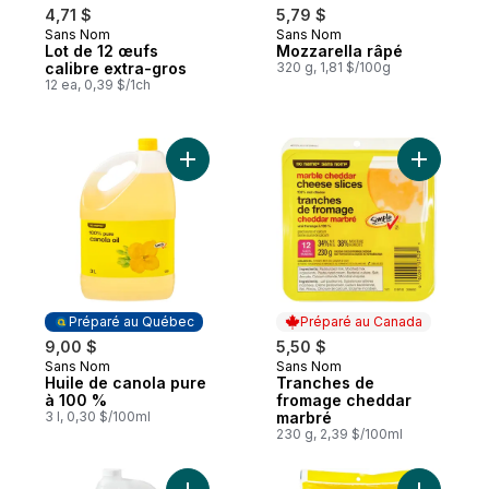
4,71 $
5,79 $
Sans Nom
Sans Nom
Lot de 12 œufs
Mozzarella râpé
calibre extra-gros
320 g, 1,81 $/100g
12 ea, 0,39 $/1ch
Ajouter Huile de canola pure à 100 % au 
Ajouter T
Préparé au Québec
Préparé au Canada
9,00 $
5,50 $
Sans Nom
Sans Nom
Préparé au Québec
Préparé au Canada
Huile de canola pure
Tranches de
à 100 %
fromage cheddar
3 l, 0,30 $/100ml
marbré
230 g, 2,39 $/100ml