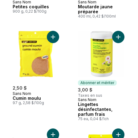
Sans Nom
Sans Nom
Petites coquilles
Moutarde jaune
900 g, 0,22 $/100g
préparée
400 ml, 0,42 $/100ml
Ajouter Cumin moulu au panier
Ajouter Li
Abonner et mériter
2,50 $
3,00 $
Sans Nom
Taxes en sus
Cumin moulu
Sans Nom
Abonner et mériter
97 g, 2,58 $/100g
Lingettes
désinfectantes,
parfum frais
75 ea, 0,04 $/1ch
Ajouter Légumes d’hiver au panier
Ajouter C