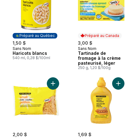
Préparé au Québec
Préparé au Canada
1,50 $
3,00 $
Sans Nom
Sans Nom
Préparé au Québec
Préparé au Canada
Haricots blancs
Tartinade de
540 ml, 0,28 $/100ml
fromage à la crème
pasteurisé, léger
250 g, 1,20 $/100g
Ajouter Petites coquilles au panier
Ajouter M
2,00 $
1,69 $