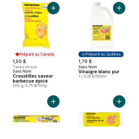
Ajouter Croustilles saveur barbecue épicé
Ajouter V
Préparé au Canada
Préparé au Québec
1,50 $
1,79 $
Taxes en sus
Sans Nom
Préparé au Québec
Sans Nom
Vinaigre blanc pur
Préparé au Canada
Croustilles saveur
1 l, 0,18 $/100ml
barbecue épicé
200 g, 0,75 $/100g
Ajouter Papier d'aluminium, 50 pi au panie
Ajouter C