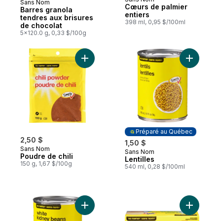
Sans Nom
Préparé au Canada
Cœurs de palmier
Barres granola
entiers
tendres aux brisures
398 ml, 0,95 $/100ml
de chocolat
5x120.0 g, 0,33 $/100g
Ajouter Poudre de chili au panier
Ajouter Le
Préparé au Québec
2,50 $
1,50 $
Sans Nom
Sans Nom
Préparé au Québec
Poudre de chili
Lentilles
150 g, 1,67 $/100g
540 ml, 0,28 $/100ml
Ajouter Haricots blancs au panier
Ajouter T