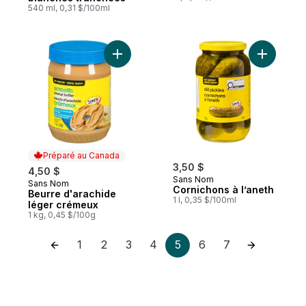
540 ml, 0,31 $/100ml
Ajouter Beurre d'arachide léger crémeux 
Ajouter C
Préparé au Canada
3,50 $
4,50 $
Sans Nom
Sans Nom
Préparé au Canada
Cornichons à l’aneth
Beurre d'arachide
1 l, 0,35 $/100ml
léger crémeux
1 kg, 0,45 $/100g
1
2
3
4
5
6
7