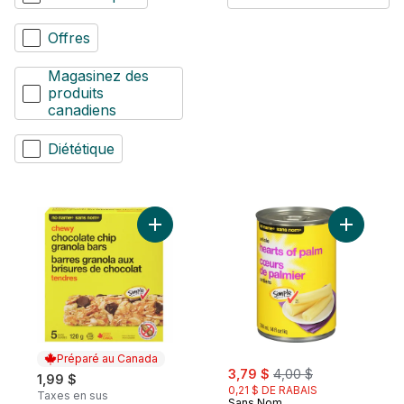
Offres
Magasinez des
produits
canadiens
Diététique
Ajouter Barres granola tendres aux brisur
Ajouter C
Préparé au Canada
sale:
, formerly:
3,79 $
4,00 $
1,99 $
0,21 $ DE RABAIS
Taxes en sus
Sans Nom