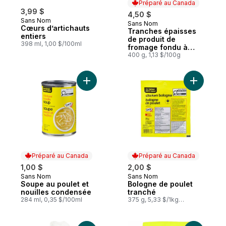
Préparé au Canada
3,99 $
4,50 $
Sans Nom
Sans Nom
Préparé au Canada
Cœurs d’artichauts
Tranches épaisses
entiers
de produit de
398 ml, 1,00 $/100ml
fromage fondu à
saveur de cheddar
400 g, 1,13 $/100g
Ajouter Soupe au poulet et nouilles cond
Ajouter B
Préparé au Canada
Préparé au Canada
1,00 $
2,00 $
Sans Nom
Sans Nom
Préparé au Canada
Préparé au Canada
Soupe au poulet et
Bologne de poulet
nouilles condensée
tranché
284 ml, 0,35 $/100ml
375 g, 5,33 $/1kg
0,53 $/100g