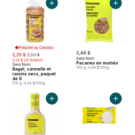
Ajouter Bagel, cannelle et raisins secs, p
Ajouter P
Préparé au Canada
sale:
, formerly:
3,49 $
2,25 $
2,50 $
Sans Nom
0,25 $ DE RABAIS
Pacanes en moitiés
Sans Nom
Préparé au Canada
100 g, 3,49 $/100g
Bagel, cannelle et
raisins secs, paquet
de 6
510 g, 0,44 $/100g
Ajouter Vinaigrette César au panier
Ajouter N