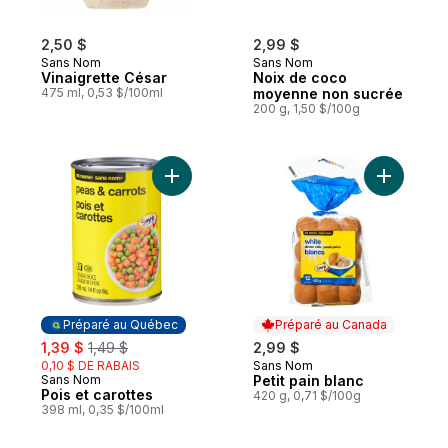
2,50 $
2,99 $
Sans Nom
Sans Nom
Vinaigrette César
Noix de coco
475 ml, 0,53 $/100ml
moyenne non sucrée
200 g, 1,50 $/100g
Ajouter Pois et carottes au panier
Ajouter Pe
Préparé au Québec
Préparé au Canada
sale:
, formerly:
1,39 $
1,49 $
2,99 $
0,10 $ DE RABAIS
Sans Nom
Préparé au Canada
Sans Nom
Petit pain blanc
Préparé au Québec
Pois et carottes
420 g, 0,71 $/100g
398 ml, 0,35 $/100ml