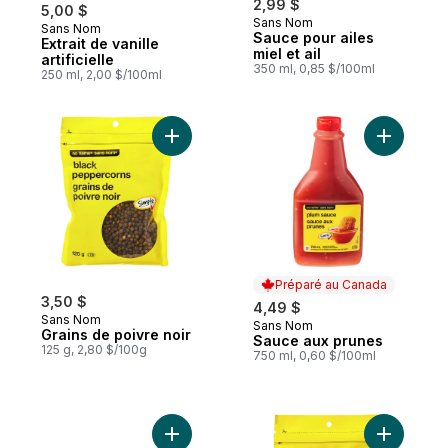
2,99 $
5,00 $
Sans Nom
Sans Nom
Préparé au Canada
Sauce pour ailes
Extrait de vanille
miel et ail
artificielle
350 ml, 0,85 $/100ml
250 ml, 2,00 $/100ml
Ajouter Grains de poivre noir au panier
Ajouter S
Préparé au Canada
3,50 $
4,49 $
Sans Nom
Sans Nom
Préparé au Canada
Grains de poivre noir
Sauce aux prunes
125 g, 2,80 $/100g
750 ml, 0,60 $/100ml
Ajouter Coupes de fruits aux pêches à no
Ajouter G