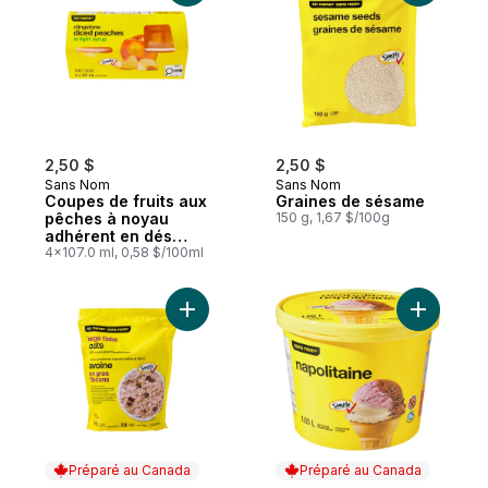
2,50 $
2,50 $
Sans Nom
Sans Nom
Coupes de fruits aux
Graines de sésame
pêches à noyau
150 g, 1,67 $/100g
adhérent en dés
dans un sirop léger
4x107.0 ml, 0,58 $/100ml
Ajouter La
Préparé au Canada
Préparé au Canada