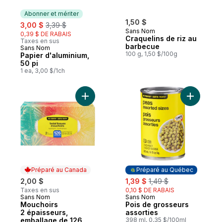
Abonner et mériter
sale:
, formerly:
1,50 $
3,00 $
3,39 $
Sans Nom
0,39 $ DE RABAIS
Craquelins de riz au
Taxes en sus
barbecue
Sans Nom
Abonner et mériter
100 g, 1,50 $/100g
Papier d'aluminium,
50 pi
1 ea, 3,00 $/1ch
Ajouter Mouchoirs 2 épaisseurs, emballag
Ajouter P
Préparé au Canada
Préparé au Québec
sale:
, formerly:
2,00 $
1,39 $
1,49 $
Taxes en sus
0,10 $ DE RABAIS
Sans Nom
Sans Nom
Préparé au Canada
Préparé au Québec
Mouchoirs
Pois de grosseurs
2 épaisseurs,
assorties
emballage de 126
398 ml, 0,35 $/100ml