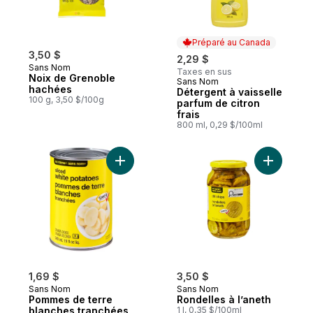
Préparé au Canada
3,50 $
2,29 $
Sans Nom
Taxes en sus
Noix de Grenoble
Sans Nom
Préparé au Canada
hachées
Détergent à vaisselle
100 g, 3,50 $/100g
parfum de citron
frais
800 ml, 0,29 $/100ml
Ajouter Pommes de terre blanches tranch
Ajouter Ro
1,69 $
3,50 $
Sans Nom
Sans Nom
Pommes de terre
Rondelles à l’aneth
blanches tranchées
1 l, 0,35 $/100ml