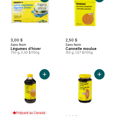
Faible
stock
3,00 $
2,50 $
Sans Nom
Sans Nom
Légumes d’hiver
Cannelle moulue
750 g, 0,40 $/100g
150 g, 1,67 $/100g
Ajouter Extrait de vanille artificielle au pan
Ajouter Sa
Préparé au Canada