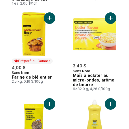
1 ea, 2,00 $/1ch
Ajouter Farine de blé entier au panier
Ajouter M
Préparé au Canada
3,49 $
4,00 $
Sans Nom
Sans Nom
Préparé au Canada
Maïs à éclater au
Farine de blé entier
micro-ondes, arôme
2.5 kg, 0,16 $/100g
de beurre
6x82.0 g, 4,26 $/100g
Ajouter Noix de Grenoble hachées au pan
Ajouter Dé