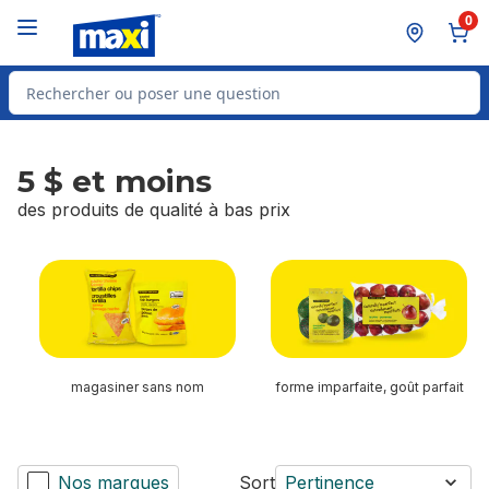
Passer au contenu principal
Passer au pied de page
0
Rechercher des produits
5 $ et moins
des produits de qualité à bas prix
sauter 5 $ et moins
magasiner sans nom
forme imparfaite, goût parfait
Nos marques
Sort
Pertinence