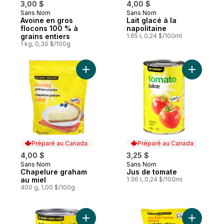
3,00 $
4,00 $
Sans Nom
Sans Nom
Préparé au Canada
Préparé au Canada
Avoine en gros
Lait glacé à la
flocons 100 % à
napolitaine
grains entiers
1.65 l, 0,24 $/100ml
1 kg, 0,30 $/100g
Ajouter J
Ajouter Chapelure graham au miel a
Préparé au Canada
Préparé au Canada
4,00 $
3,25 $
Sans Nom
Sans Nom
Préparé au Canada
Préparé au Canada
Chapelure graham
Jus de tomate
au miel
1.36 l, 0,24 $/100ml
400 g, 1,00 $/100g
Ajouter Haricots verts coupés de grosseur
Ajouter C