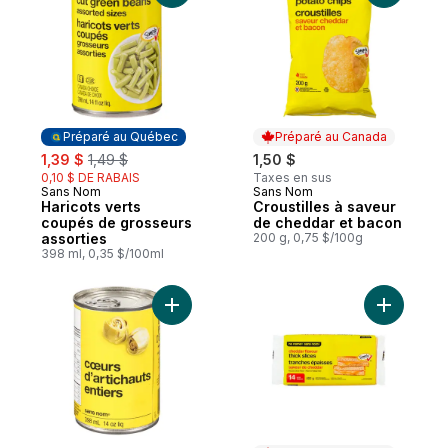
Préparé au Québec
Préparé au Canada
sale:
, formerly:
1,39 $
1,49 $
1,50 $
0,10 $ DE RABAIS
Taxes en sus
Sans Nom
Sans Nom
Préparé au Québec
Préparé au Canada
Haricots verts
Croustilles à saveur
coupés de grosseurs
de cheddar et bacon
assorties
200 g, 0,75 $/100g
398 ml, 0,35 $/100ml
Ajouter Cœurs d’artichauts entiers au pani
Ajouter T