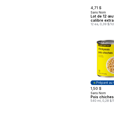
4,71 $
Sans Nom
Lot de 12 œu
calibre extr
12 ea, 0,39 $/1c
Préparé au
1,50 $
Sans Nom
Préparé au
Pois chiches
540 ml, 0,28 $/