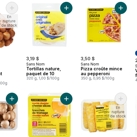
Ajouter Oignons naturellement imparfait au panier
Ajouter Tortillas nature, paquet de 
Ajouter
En
rupture
de stock
3,19 $
3,50 $
Sans Nom
Sans Nom
Tortillas nature,
Pizza croûte mince
t
paquet de 10
au pepperoni
320 g, 1,00 $/100g
350 g, 0,95 $/100g
4
/100g
Ajouter Champignons bruns naturellement imparfaits au panier
Ajouter Tranches de fromage ched
Ajouter 
En
rupture
de stock