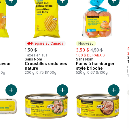
Ajouter Croustilles saveur masala au panier
Ajouter Croustilles ondulées nature
Ajouter 
Préparé au Canada
Nouveau
s
sale:
, formerly:
1,50 $
3,50 $
4,50 $
Taxes en sus
1,00 $ DE RABAIS
Sans Nom
Sans Nom
Préparé au Canada
Nouveau
saveur
Croustilles ondulées
Pains à hamburger
nature
style brioche
00g
200 g, 0,75 $/100g
520 g, 0,67 $/100g
1
Ajouter Lot de 12 œufs calibre extra-gros au panier
Ajouter Thon pâle en morceaux emb
Ajouter 