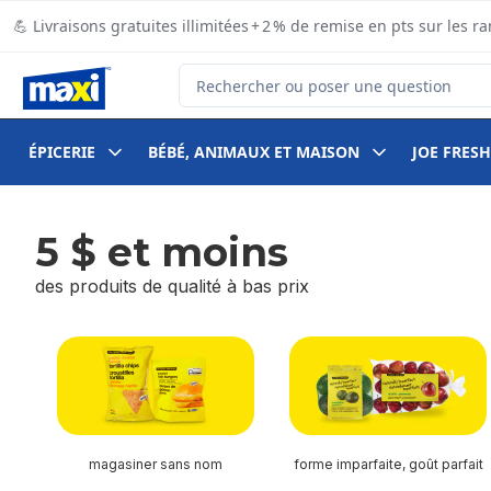
Passer au contenu principal
Passer au pied de page
💪 Livraisons gratuites illimitées + 2 % de remise en pts sur le
Rechercher des produits
ÉPICERIE
BÉBÉ, ANIMAUX ET MAISON
JOE FRESH
5 $ et moins
des produits de qualité à bas prix
sauter 5 $ et moins
magasiner sans nom
forme imparfaite, goût parfait