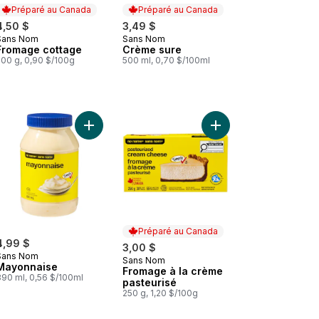
Préparé au Canada
Préparé au Canada
4,50 $
3,49 $
Sans Nom
Sans Nom
Préparé au Canada
Préparé au Canada
Fromage cottage
Crème sure
500 g, 0,90 $/100g
500 ml, 0,70 $/100ml
nier
Sauce pour ailes Buffalo au panier
Ajouter Mayonnaise au panier
Ajouter Fromage à la 
Préparé au Canada
4,99 $
3,00 $
Sans Nom
Sans Nom
Préparé au Canada
Mayonnaise
Fromage à la crème
890 ml, 0,56 $/100ml
pasteurisé
250 g, 1,20 $/100g