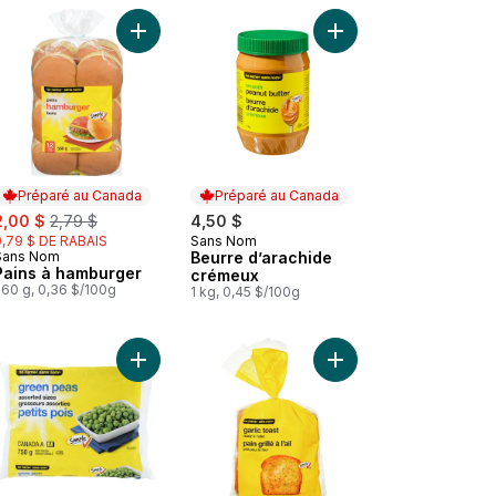
ier
 Pâte de tomate pure au panier
Ajouter Pains à hamburger au panier
Ajouter Beurre d’arac
Préparé au Canada
Préparé au Canada
ale:
, formerly:
2,00 $
2,79 $
4,50 $
0,79 $ DE RABAIS
Sans Nom
Préparé au Canada
Sans Nom
Beurre d’arachide
Préparé au Canada
Pains à hamburger
crémeux
560 g, 0,36 $/100g
1 kg, 0,45 $/100g
au panier
Bouillon de poulet au panier
Ajouter Petits pois au panier
Ajouter Pain grillé à l’