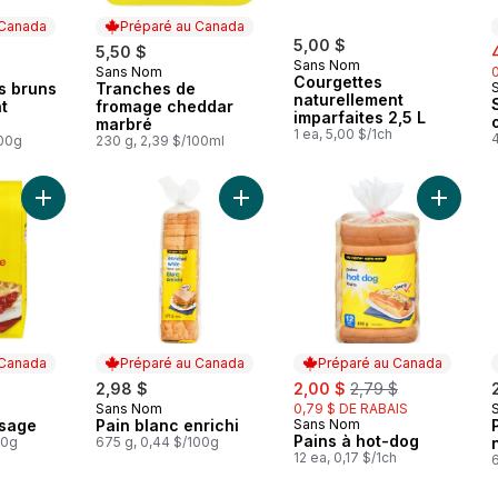
 Canada
Préparé au Canada
5,00 $
s
5,50 $
Sans Nom
Sans Nom
 Canada
Préparé au Canada
Courgettes
s bruns
Tranches de
naturellement
t
fromage cheddar
imparfaites 2,5 L
marbré
1 ea, 5,00 $/1ch
100g
230 g, 2,39 $/100ml
Ajouter Farine tout usage au panier
Ajouter Pain blanc enrichi au panie
Ajouter 
 Canada
Préparé au Canada
Préparé au Canada
sale:
, formerly:
2,98 $
2,00 $
2,79 $
Sans Nom
0,79 $ DE RABAIS
 Canada
Préparé au Canada
usage
Pain blanc enrichi
Sans Nom
Préparé au Canada
Pains à hot-dog
00g
675 g, 0,44 $/100g
12 ea, 0,17 $/1ch