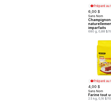
Préparé au
6,00 $
Sans Nom
Préparé au
Champignon
naturellemen
imparfaits
680 g, 0,88 $/
Préparé au
4,00 $
Sans Nom
Préparé au
Farine tout 
2.5 kg, 0,16 $/1