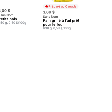
Préparé au Canada
3,00 $
3,69 $
Sans Nom
Sans Nom
Préparé au Canada
Petits pois
Pain grillé à l’ail prêt
750 g, 0,40 $/100g
pour le four
638 g, 0,58 $/100g
s au panier
Mélange de légumes à la californienne au panier