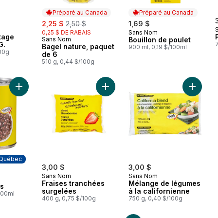
Préparé au Canada
Préparé au Canada
sale:
, formerly:
2,25 $
2,50 $
1,69 $
0,25 $ DE RABAIS
Sans Nom
Préparé au Canada
tage
Sans Nom
Bouillon de poulet
Préparé au Canada
G.
Bagel nature, paquet
900 ml, 0,19 $/100ml
100g
de 6
510 g, 0,44 $/100g
Ajouter Haricots noirs au panier
Ajouter Fraises tranchées surgelée
Ajouter 
 Québec
3,00 $
3,00 $
Sans Nom
Sans Nom
 Québec
Fraises tranchées
Mélange de légumes
rs
surgelées
à la californienne
100ml
400 g, 0,75 $/100g
750 g, 0,40 $/100g