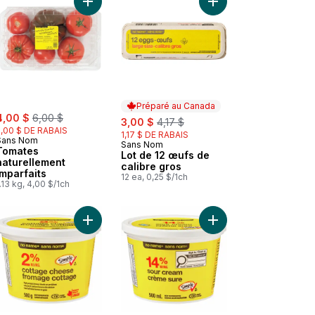
 au panier
Pains à hamburger style brioche au panier
Ajouter Tomates naturellement imparfaits au pani
Ajouter Lot de 12 œuf
Préparé au Canada
ale:
, formerly:
4,00 $
6,00 $
sale:
, formerly:
3,00 $
4,17 $
2,00 $ DE RABAIS
1,17 $ DE RABAIS
Sans Nom
Sans Nom
Préparé au Canada
Tomates
Lot de 12 œufs de
naturellement
calibre gros
imparfaits
12 ea, 0,25 $/1ch
.13 kg, 4,00 $/1ch
allé dans de l’eau au panier
Thon pâle émietté emballé dans de l’eau au panier
Ajouter Fromage cottage au panier
Ajouter Crème sure au