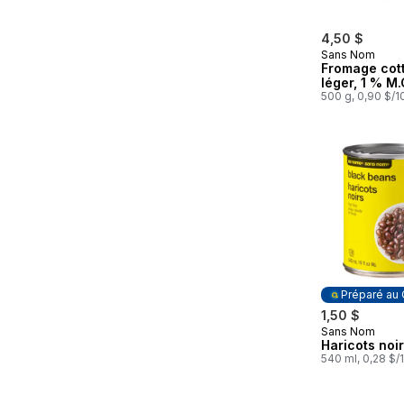
4,50 $
Sans Nom
Fromage cot
léger, 1 % M.
500 g, 0,90 $/
Préparé au
1,50 $
Sans Nom
Préparé au
Haricots noi
540 ml, 0,28 $/