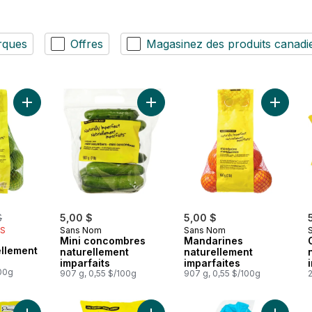
rques
Offres
Magasinez des produits canadi
Ajouter Limes Naturellement imparfaites au panier
Ajouter Mini concombres naturellem
Ajouter 
erly:
$
5,00 $
5,00 $
IS
Sans Nom
Sans Nom
Mini concombres
Mandarines
ellement
naturellement
naturellement
imparfaits
imparfaites
100g
907 g, 0,55 $/100g
907 g, 0,55 $/100g