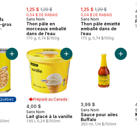
sale:
, formerly:
sale:
, formerly:
1,25 $
1,29 $
1,25 $
1,29 $
0,04 $ DE RABAIS
0,04 $ DE RABAIS
fs
Sans Nom
Sans Nom
Thon pâle en
Thon pâle émietté
a-gros
morceaux emballé
emballé dans de
h
dans de l’eau
l’eau
170 g, 0,74 $/100g
170 g, 0,74 $/100g
Ajouter Pois chiches au panier
Ajouter Lait glacé à la vanille au pa
Ajouter 
 Québec
Préparé au Canada
3,99 $
4,00 $
Sans Nom
Sans Nom
 Québec
Préparé au Canada
Sauce pour ailes
Lait glacé à la vanille
Buffalo
100ml
1.65 l, 0,24 $/100ml
350 ml, 1,14 $/100ml