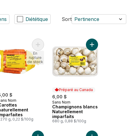
ens
Diététique
Sort
Pertinence
ent imparfaits au panier
Mandarines naturellement imparfaites au panier
Ajouter Carottes naturellement imparfaites au pan
Ajouter Champignons b
En
rupture
de stock
Préparé au Canada
5,00 $
6,00 $
Sans Nom
Sans Nom
Préparé au Canada
Carottes
Champignons blancs
naturellement
Naturellement
imparfaites
imparfaits
2270 g, 0,22 $/100g
680 g, 0,88 $/100g