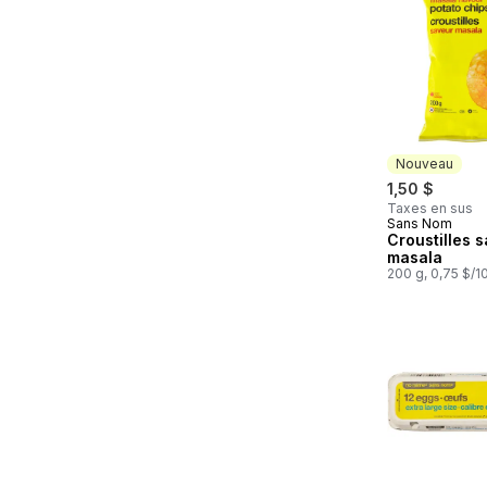
Nouveau
1,50 $
Taxes en sus
Sans Nom
Nouveau
Croustilles 
masala
200 g, 0,75 $/1