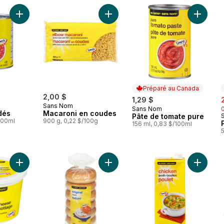
Ajouter Tomates en dés au panier
Ajouter Macaroni en coudes au pan
Ajouter
Préparé au Canada
2,00 $
s
1,29 $
Sans Nom
Sans Nom
Préparé au Canada
dés
Macaroni en coudes
Pâte de tomate pure
100ml
900 g, 0,22 $/100g
156 ml, 0,83 $/100ml
Ajouter Fromage cottage léger, 1 % M.G. au panier
Ajouter Bagel nature, paquet de 6 
Ajouter 