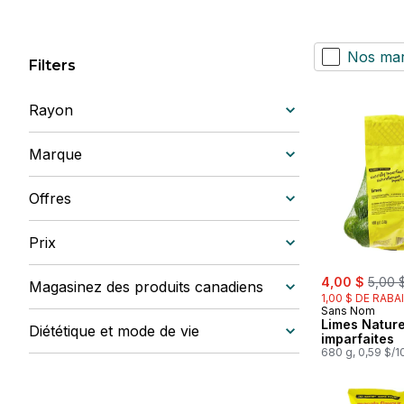
Nos ma
Filters
Rayon
Marque
Offres
Prix
sale:
, form
4,00 $
5,00 
Magasinez des produits canadiens
1,00 $ DE RABA
Sans Nom
Limes Natur
Diététique et mode de vie
imparfaites
680 g, 0,59 $/