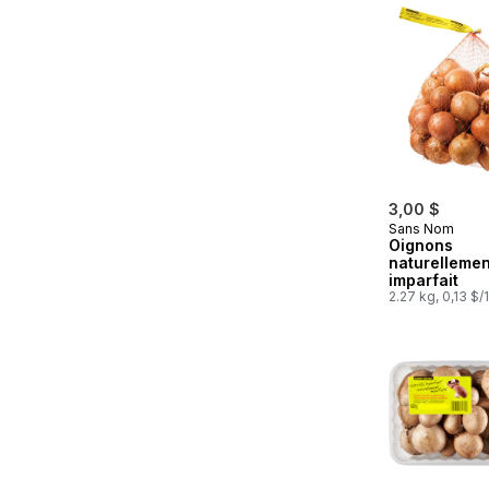
3,00 $
Sans Nom
Oignons
naturellemen
imparfait
2.27 kg, 0,13 $