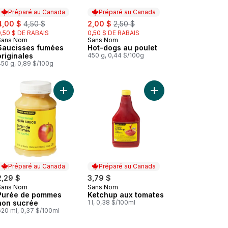
Préparé au Canada
Préparé au Canada
ale:
, formerly:
sale:
, formerly:
4,00 $
4,50 $
2,00 $
2,50 $
0,50 $ DE RABAIS
0,50 $ DE RABAIS
Sans Nom
Sans Nom
Préparé au Canada
Préparé au Canada
Saucisses fumées
Hot-dogs au poulet
originales
450 g, 0,44 $/100g
450 g, 0,89 $/100g
r
Pains à hot-dog au panier
Ajouter Purée de pommes non sucrée au panier
Préparé au Canada
Préparé au Canada
2,29 $
3,79 $
Sans Nom
Sans Nom
Préparé au Canada
Préparé au Canada
Purée de pommes
Ketchup aux tomates
non sucrée
1 l, 0,38 $/100ml
620 ml, 0,37 $/100ml