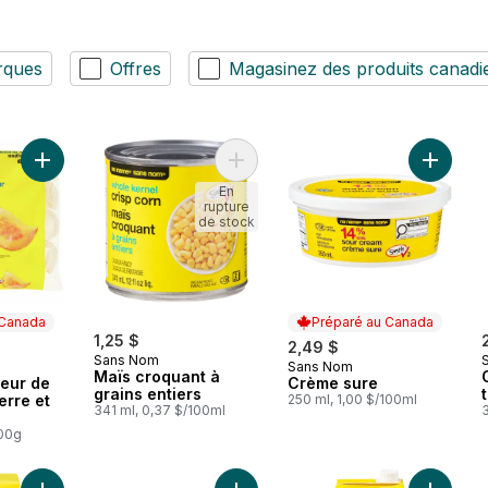
rques
Offres
Magasinez des produits canadi
Ajouter Pérogies saveur de pommes de terre et cheddar au p
Ajouter Maïs croquant à grains enti
Ajouter
En
rupture
de stock
 Canada
Préparé au Canada
1,25 $
2,49 $
Sans Nom
Sans Nom
 Canada
Préparé au Canada
Maïs croquant à
eur de
Crème sure
grains entiers
rre et
250 ml, 1,00 $/100ml
341 ml, 0,37 $/100ml
100g