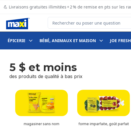
Passer au contenu principal
Passer au pied de page
💪 Livraisons gratuites illimitées + 2 % de remise en pts sur le
Rechercher des produits
ÉPICERIE
BÉBÉ, ANIMAUX ET MAISON
JOE FRESH
5 $ et moins
des produits de qualité à bas prix
sauter 5 $ et moins
magasiner sans nom
forme imparfaite, goût parfait