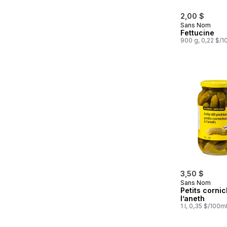
2,00 $
Sans Nom
Fettucine
900 g, 0,22 $/1
3,50 $
Sans Nom
Petits corni
l’aneth
1 l, 0,35 $/100m