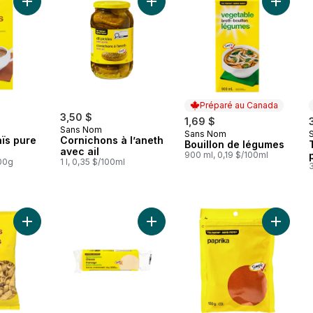
Ajouter Fécule de maïs pure à 100% au panier
Ajouter Cornichons à l’aneth avec a
Ajouter 
Préparé au Canada
3,50 $
1,69 $
Sans Nom
Sans Nom
Préparé au Canada
ïs pure
Cornichons à l’aneth
Bouillon de légumes
avec ail
900 ml, 0,19 $/100ml
100g
1 l, 0,35 $/100ml
3
Ajouter Croustilles de maïs au panier
Ajouter Fromage pizza mozzarella 
Ajouter 