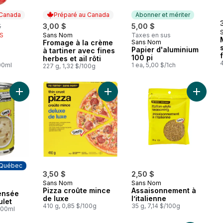
 Canada
Préparé au Canada
Abonner et mériter
rly:
$
3,00 $
5,00 $
IS
Sans Nom
Taxes en sus
Préparé au Canada
Fromage à la crème
Sans Nom
 Canada
Abonner et mériter
Papier d'aluminium
à tartiner avec fines
100 pi
herbes et ail rôti
100ml
1 ea, 5,00 $/1ch
227 g, 1,32 $/100g
Ajouter Pizza croûte mince de luxe
Ajouter Soupe condensée crème de poulet au panier
Ajouter 
 Québec
3,50 $
2,50 $
Sans Nom
Sans Nom
 Québec
Pizza croûte mince
Assaisonnement à
ensée
de luxe
l’italienne
ulet
410 g, 0,85 $/100g
35 g, 7,14 $/100g
100ml