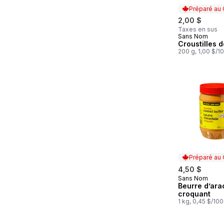
Préparé au
2,00 $
Taxes en sus
Sans Nom
Préparé au
Croustilles 
200 g, 1,00 $/1
Préparé au
4,50 $
Sans Nom
Préparé au
Beurre d’ara
croquant
1 kg, 0,45 $/10