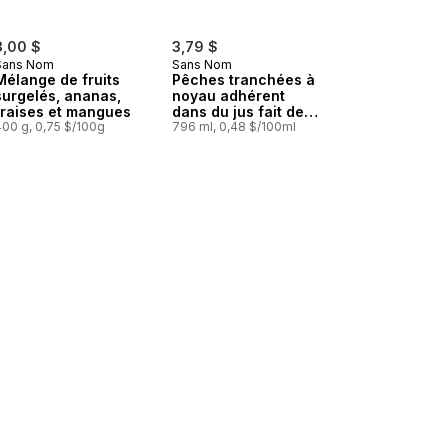
3,00 $
3,79 $
Sans Nom
Sans Nom
Mélange de fruits
Pêches tranchées à
surgelés, ananas,
noyau adhérent
fraises et mangues
dans du jus fait de
400 g, 0,75 $/100g
concentré
796 ml, 0,48 $/100ml
 au panier
Assaisonnement à l’italienne au panier