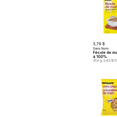
3,79 $
Sans Nom
Fécule de ma
à 100%
454 g, 0,83 $/