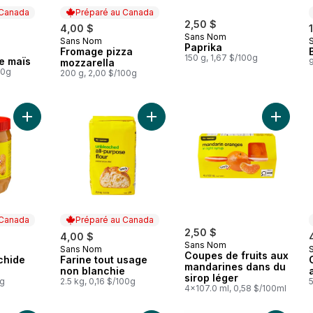
 Canada
Préparé au Canada
2,50 $
4,00 $
Sans Nom
Sans Nom
Préparé au Canada
Paprika
Fromage pizza
 Canada
150 g, 1,67 $/100g
de maïs
mozzarella
9
00g
200 g, 2,00 $/100g
Ajouter Beurre d’arachide croquant au panier
Ajouter Farine tout usage non blan
Ajouter 
 Canada
Préparé au Canada
2,50 $
4,00 $
Sans Nom
Sans Nom
 Canada
Préparé au Canada
Coupes de fruits aux
chide
Farine tout usage
mandarines dans du
non blanchie
sirop léger
0g
2.5 kg, 0,16 $/100g
4x107.0 ml, 0,58 $/100ml