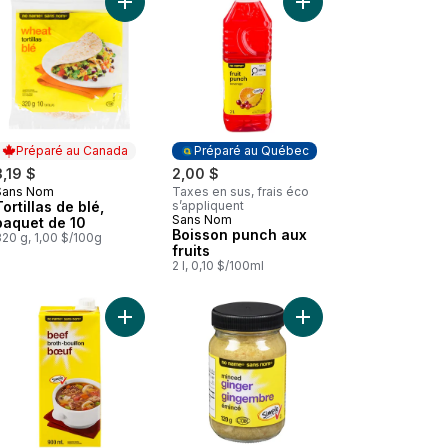
il au panier
Bouillon de légumes au panier
Ajouter Tortillas de blé, paquet de 10 au panier
Ajouter Boisson punch 
Préparé au Canada
Préparé au Québec
3,19 $
2,00 $
Sans Nom
Taxes en sus, frais éco
Préparé au Canada
Tortillas de blé,
s’appliquent
Sans Nom
Préparé au Québec
paquet de 10
Boisson punch aux
20 g, 1,00 $/100g
fruits
2 l, 0,10 $/100ml
au panier
Paprika au panier
Ajouter Bouillon de bœuf au panier
Ajouter Gingembre ém