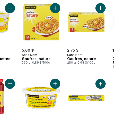
Ajouter Garniture fouettée au panier
Ajouter Gaufres, nature au panier
Ajouter 
5,00 $
2,75 $
Sans Nom
Sans Nom
uettée
Gaufres, nature
Gaufres, nature
l
560 g, 0,89 $/100g
280 g, 0,98 $/100g
1
Ajouter Cerises au marasquin au panier
Ajouter Fromage à la crème à tartine
Ajouter 