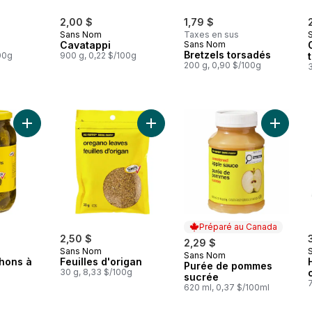
2,00 $
1,79 $
Sans Nom
Taxes en sus
Cavatappi
Sans Nom
Bretzels torsadés
00g
900 g, 0,22 $/100g
200 g, 0,90 $/100g
Ajouter Petits cornichons à l’aneth au panier
Ajouter Feuilles d'origan au panier
Ajouter
Préparé au Canada
2,50 $
2,29 $
Sans Nom
Sans Nom
Préparé au Canada
chons à
Feuilles d'origan
Purée de pommes
30 g, 8,33 $/100g
sucrée
l
620 ml, 0,37 $/100ml