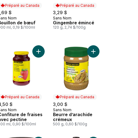
Préparé au Canada
Préparé au Canada
1,69 $
3,29 $
Sans Nom
Sans Nom
Préparé au Canada
Préparé au Canada
Bouillon de bœuf
Gingembre émincé
00 ml, 0,19 $/100ml
120 g, 2,74 $/100g
chie au panier
Coupes de fruits aux mandarines dans du sirop léger au panier
Ajouter Confiture de fraises avec pectine au pan
Ajouter Beurre d’arac
Préparé au Canada
Préparé au Canada
4,50 $
3,00 $
Sans Nom
Sans Nom
Préparé au Canada
Préparé au Canada
Confiture de fraises
Beurre d’arachide
avec pectine
crémeux
500 ml, 0,90 $/100ml
500 g, 0,60 $/100g