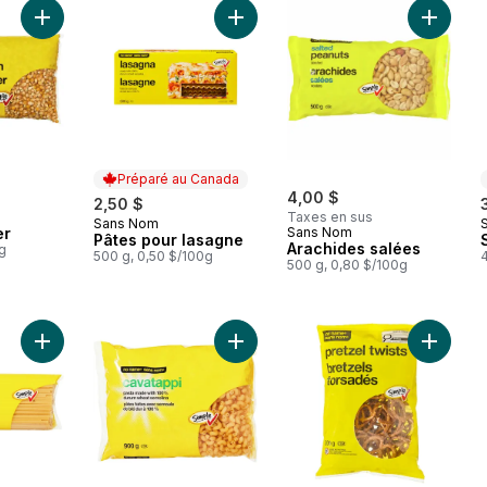
Ajouter Maïs à éclater au panier
Ajouter Pâtes pour lasagne au pani
Ajouter 
Préparé au Canada
4,00 $
2,50 $
Taxes en sus
Sans Nom
Préparé au Canada
er
Sans Nom
Pâtes pour lasagne
Arachides salées
0g
500 g, 0,50 $/100g
500 g, 0,80 $/100g
Ajouter Fettucine au panier
Ajouter Cavatappi au panier
Ajouter 