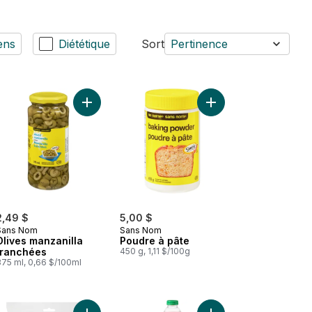
ens
Diététique
Sort
Pertinence
anier
ers au panier
 Crème sure au panier
Ajouter Olives manzanilla tranchées au panier
Ajouter Poudre à pâte
2,49 $
5,00 $
Sans Nom
Sans Nom
Olives manzanilla
Poudre à pâte
tranchées
450 g, 1,11 $/100g
375 ml, 0,66 $/100ml