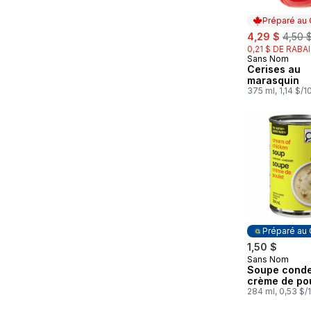
Préparé au
sale:
, forme
4,29 $
4,50 
0,21 $ DE RABA
Sans Nom
Préparé au
Cerises au
marasquin
375 ml, 1,14 $/
Préparé au
1,50 $
Sans Nom
Préparé au
Soupe cond
crème de po
284 ml, 0,53 $/