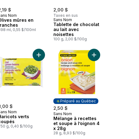
2,19 $
2,00 $
Sans Nom
Taxes en sus
Olives mûres en
Sans Nom
Tablette de chocolat
tranches
au lait avec
398 ml, 0,55 $/100ml
noisettes
100 g, 2,00 $/100g
 Purée de pommes sucrée au panier
Ajouter Haricots verts coupés au panier
Ajouter Mélange à rec
Préparé au Québec
3,00 $
2,50 $
Sans Nom
Sans Nom
Préparé au Québec
Haricots verts
Mélange à recettes
coupés
et soupe à l’oignon 4
750 g, 0,40 $/100g
x 28g
28 g, 8,93 $/100g