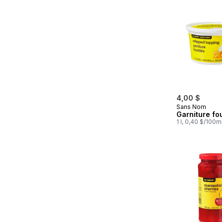
4,00 $
Sans Nom
Garniture fo
1 l, 0,40 $/100m