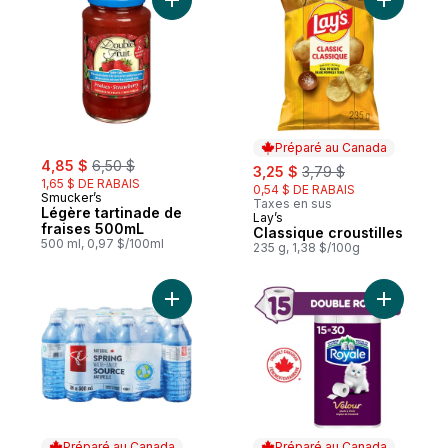
Ajouter Légère tartinade de fraises 500mL
Ajouter Cl
Préparé au Canada
sale:
, formerly:
4,85 $
6,50 $
sale:
, formerly:
3,25 $
3,79 $
1,65 $ DE RABAIS
0,54 $ DE RABAIS
Smucker’s
Taxes en sus
Légère tartinade de
Lay’s
Préparé au Canada
fraises 500mL
Classique croustilles
500 ml, 0,97 $/100ml
235 g, 1,38 $/100g
Ajouter Eau de source naturelle, 24 boutei
Ajouter Ve
Préparé au Canada
Préparé au Canada