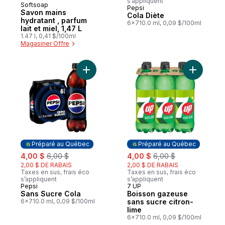
s’appliquent
Softsoap
Pepsi
Préparé au Québec
Savon mains
Cola Diète
hydratant , parfum
6x710.0 ml, 0,09 $/100ml
lait et miel, 1,47 L
1.47 l, 0,41 $/100ml
Magasiner Offre
Ajouter Sans Sucre Cola au panier
Ajouter B
Préparé au Québec
Préparé au Québec
sale:
, formerly:
sale:
, formerly:
4,00 $
6,00 $
4,00 $
6,00 $
2,00 $ DE RABAIS
2,00 $ DE RABAIS
Taxes en sus, frais éco
Taxes en sus, frais éco
s’appliquent
s’appliquent
Pepsi
7 UP
Préparé au Québec
Préparé au Québec
Sans Sucre Cola
Boisson gazeuse
6x710.0 ml, 0,09 $/100ml
sans sucre citron-
lime
6x710.0 ml, 0,09 $/100ml