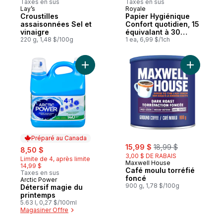
Taxes en sus
Taxes en sus
Lay’s
Royale
Préparé au Canada
Préparé au Canada
Croustilles
Papier Hygiénique
assaisonnées Sel et
Confort quotidien, 15
vinaigre
équivalant à 30
220 g, 1,48 $/100g
rouleaux, 242
1 ea, 6,99 $/1ch
feuilles / roul
Ajouter Détersif magie du printemps au pa
Ajouter C
Préparé au Canada
sale:
, formerly:
sale:
, formerly:
15,99 $
18,99 $
8,50 $
3,00 $ DE RABAIS
Limite de 4, après limite
Maxwell House
14,99 $
Café moulu torréfié
Taxes en sus
foncé
Arctic Power
Préparé au Canada
900 g, 1,78 $/100g
Détersif magie du
printemps
5.63 l, 0,27 $/100ml
Magasiner Offre