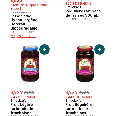
8,50 $
1,65 $ DE RABAIS
Limite de 4, après limite
Smucker’s
14,99 $
Régulière tartinade
Taxes en sus
de fraises 500mL
La Parisienne
Préparé au Canada
500 ml, 0,97 $/100ml
Hypoallergène
Détersif
Biodégradable
5 l, 0,30 $/100ml
Magasiner Offre
Ajouter Fruit Légère tartinade de framboi
Ajouter F
sale:
, formerly:
sale:
, formerly:
4,85 $
7,29 $
4,85 $
7,29 $
2,44 $ DE RABAIS
2,44 $ DE RABAIS
Smucker’s
Smucker’s
Fruit Légère
Fruit Régulière
tartinade de
tartinade de
framboises
framboises