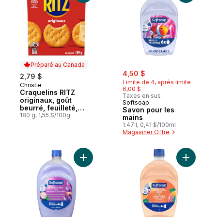
Préparé au Canada
sale:
, formerly:
4,50 $
2,79 $
Limite de 4, après limite
Christie
Préparé au Canada
6,00 $
Craquelins RITZ
Taxes en sus
originaux, goût
Softsoap
beurré, feuilleté,
Savon pour les
craquelin fondant en
180 g, 1,55 $/100g
mains
bouche
1.47 l, 0,41 $/100ml
Magasiner Offre
Ajouter Savon hydratant pour les mains p
Ajouter S