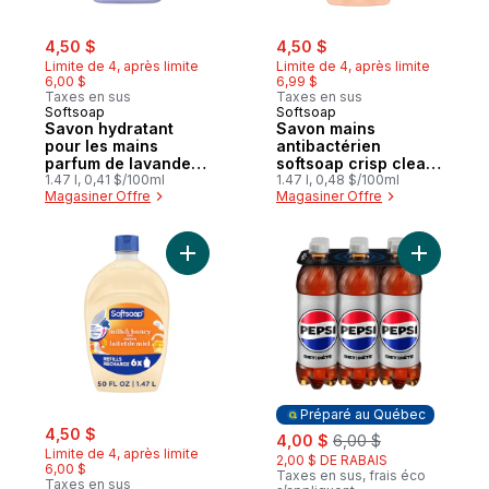
sale:
, formerly:
sale:
, formerly:
4,50 $
4,50 $
Limite de 4, après limite
Limite de 4, après limite
6,00 $
6,99 $
Taxes en sus
Taxes en sus
Softsoap
Softsoap
Savon hydratant
Savon mains
pour les mains
antibactérien
parfum de lavande
softsoap crisp clean,
et de karité recharge
1.47 l, 0,41 $/100ml
recharge de
1.47 l, 0,48 $/100ml
Magasiner Offre
Magasiner Offre
Ajouter Savon mains hydratant , parfum lait
Ajouter C
Préparé au Québec
sale:
, formerly:
4,50 $
sale:
, formerly:
4,00 $
6,00 $
Limite de 4, après limite
2,00 $ DE RABAIS
6,00 $
Taxes en sus, frais éco
Taxes en sus