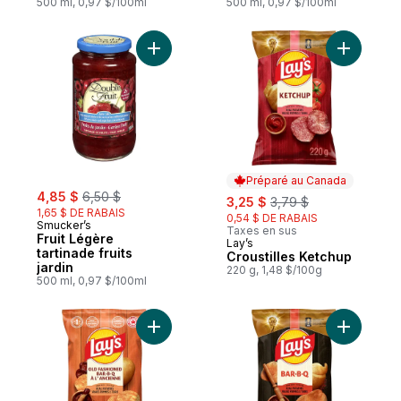
500 ml, 0,97 $/100ml
500 ml, 0,97 $/100ml
Ajouter Fruit Légère tartinade fruits jardin
Ajouter C
Préparé au Canada
sale:
, formerly:
4,85 $
6,50 $
sale:
, formerly:
3,25 $
3,79 $
1,65 $ DE RABAIS
0,54 $ DE RABAIS
Smucker’s
Taxes en sus
Fruit Légère
Lay’s
Préparé au Canada
tartinade fruits
Croustilles Ketchup
jardin
220 g, 1,48 $/100g
500 ml, 0,97 $/100ml
Ajouter Croustilles assaisonnées Bar-B-Q 
Ajouter Cr