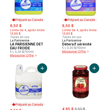
Préparé au Canada
Préparé au Canada
sale:
, formerly:
sale:
, formerly:
8,50 $
8,50 $
Limite de 4, après limite
Limite de 4, après limite
14,99 $
14,99 $
Taxes en sus
Taxes en sus
La Parisienne
La Parisienne
Préparé au Canada
Préparé au Canada
LA PARISIENNE DET
Détersif sérénité
EAU FROIDE
5 l, 0,30 $/100ml
Magasiner Offre
5 l, 0,30 $/100ml
Magasiner Offre
Ajouter Hypoallergène Détersif Biodégra
Ajouter R
Préparé au Canada
sale:
, formerly:
sale:
, formerly:
4,85 $
6,50 $