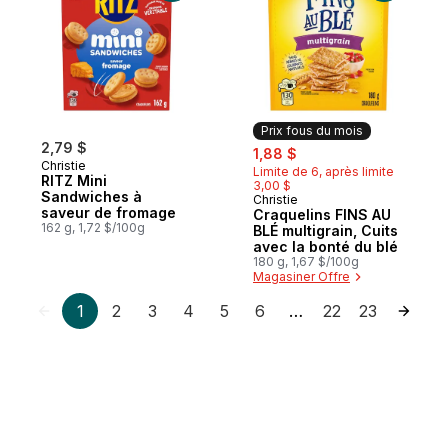
Prix fous du mois
2,79 $
sale:
, formerly:
1,88 $
Christie
Limite de 6, après limite
RITZ Mini
3,00 $
Sandwiches à
Christie
Prix fous du mois
saveur de fromage
Craquelins FINS AU
162 g, 1,72 $/100g
BLÉ multigrain, Cuits
avec la bonté du blé
180 g, 1,67 $/100g
Magasiner Offre
1
2
3
4
5
6
22
23
…