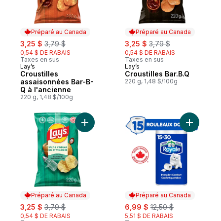
Préparé au Canada
Préparé au Canada
sale:
, formerly:
sale:
, formerly:
3,25 $
3,79 $
3,25 $
3,79 $
0,54 $ DE RABAIS
0,54 $ DE RABAIS
Taxes en sus
Taxes en sus
Lay’s
Lay’s
Préparé au Canada
Préparé au Canada
Croustilles
Croustilles Bar.B.Q
assaisonnées Bar-B-
220 g, 1,48 $/100g
Q à l'ancienne
220 g, 1,48 $/100g
Ajouter Croustilles assaisonnées Sel et vi
Ajouter Pa
Préparé au Canada
Préparé au Canada
sale:
, formerly:
sale:
, formerly:
3,25 $
3,79 $
6,99 $
12,50 $
0,54 $ DE RABAIS
5,51 $ DE RABAIS