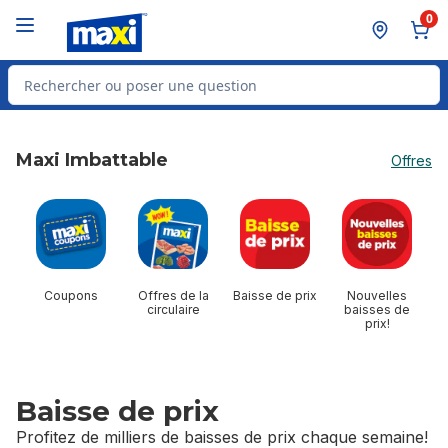
Passer au contenu principal
Passer au pied de page
0
Rechercher des produits
Maxi Imbattable
Offres
sauter Maxi Imbattable
Coupons
Offres de la
Baisse de prix
Nouvelles
circulaire
baisses de
prix!
Baisse de prix
Profitez de milliers de baisses de prix chaque semaine!