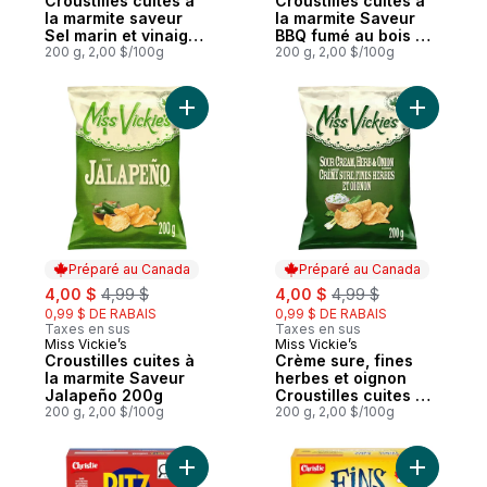
Croustilles cuites à
Croustilles cuites à
la marmite saveur
la marmite Saveur
Sel marin et vinaigre
BBQ fumé au bois de
de malt
200 g, 2,00 $/100g
pommier 200g
200 g, 2,00 $/100g
Ajouter Croustilles cuites à la marmite S
Préparé au Canada
Préparé au Canada
sale:
, formerly:
sale:
, formerly:
4,00 $
4,99 $
4,00 $
4,99 $
0,99 $ DE RABAIS
0,99 $ DE RABAIS
Taxes en sus
Taxes en sus
Miss Vickie’s
Miss Vickie’s
Préparé au Canada
Préparé au Canada
Croustilles cuites à
Crème sure, fines
la marmite Saveur
herbes et oignon
Jalapeño 200g
Croustilles cuites à
200 g, 2,00 $/100g
la marmite
200 g, 2,00 $/100g
Ajouter RITZ Mini Sandwiches à saveur d
Ajouter C