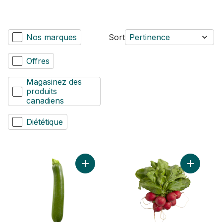
Nos marques
Sort
Pertinence
Offres
Magasinez des
produits
canadiens
Diététique
Ajouter Courgette au panier
Ajouter R