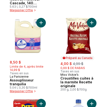
Cascade, 140
charges de lavage
5.63 l, 0,27 $/100ml
Magasiner Offre
Ajouter Assouplisseur tranquilia au panier
Ajouter Cr
Préparé au Canada
sale:
, formerly:
8,50 $
sale:
, formerly:
4,00 $
4,99 $
Limite de 4, après limite
0,99 $ DE RABAIS
14,99 $
Taxes en sus
Taxes en sus
Miss Vickie’s
Préparé au Canada
La Parisienne
Croustilles cuites à
Assouplisseur
la marmite Recette
tranquilia
originale
5.04 l, 0,30 $/100ml
200 g, 2,00 $/100g
Magasiner Offre
Ajouter Craquelins RITZ originaux, goût b
Ajouter S