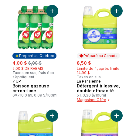
Ajouter Boisson gazeuse citron-lime au pa
Ajouter Dé
Préparé au Québec
Préparé au Canada
sale:
, formerly:
sale:
, formerly:
4,00 $
6,00 $
8,50 $
2,00 $ DE RABAIS
Limite de 4, après limite
Taxes en sus, frais éco
14,99 $
s’appliquent
Taxes en sus
7 UP
La Parisienne
Préparé au Québec
Préparé au Canada
Boisson gazeuse
Détergent à lessive,
citron-lime
double efficacité
6x710.0 ml, 0,09 $/100ml
5 l, 0,30 $/100ml
Magasiner Offre
Ajouter LA PARISIENNE DET EAU FROIDE a
Ajouter Dé