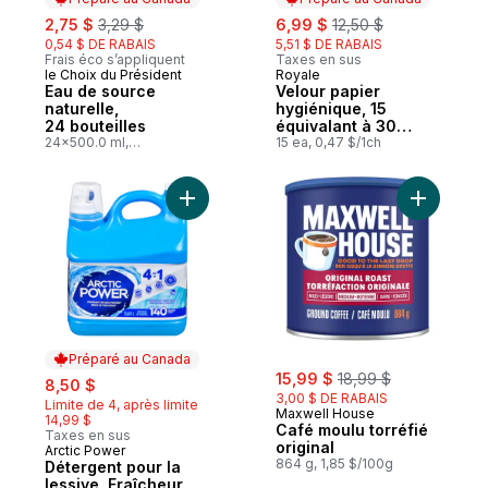
sale:
, formerly:
sale:
, formerly:
2,75 $
3,29 $
6,99 $
12,50 $
0,54 $ DE RABAIS
5,51 $ DE RABAIS
Frais éco s’appliquent
Taxes en sus
le Choix du Président
Royale
Préparé au Canada
Préparé au Canada
Eau de source
Velour papier
naturelle,
hygiénique, 15
24 bouteilles
équivalant à 30
24x500.0 ml,
rouleaux, 142
15 ea, 0,47 $/1ch
0,02 $/100ml
feuilles / roul
Ajouter Détergent pour la lessive, Fraîc
Ajouter Ca
Préparé au Canada
sale:
, formerly:
sale:
, formerly:
15,99 $
18,99 $
8,50 $
3,00 $ DE RABAIS
Limite de 4, après limite
Maxwell House
14,99 $
Café moulu torréfié
Taxes en sus
original
Arctic Power
Préparé au Canada
864 g, 1,85 $/100g
Détergent pour la
lessive, Fraîcheur