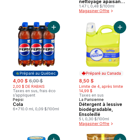
nettoyage apaisant
parfum frais d'aloès
1.47 l, 0,48 $/100ml
Magasiner Offre
recharge
Ajouter Cola au panier
Ajouter D
Préparé au Québec
Préparé au Canada
sale:
, formerly:
sale:
, formerly:
4,00 $
6,00 $
8,50 $
2,00 $ DE RABAIS
Limite de 4, après limite
Taxes en sus, frais éco
14,99 $
s’appliquent
Taxes en sus
Pepsi
La Parisienne
Préparé au Québec
Préparé au Canada
Cola
Détergent à lessive
6x710.0 ml, 0,09 $/100ml
biodégradable,
Ensoleillé
5 l, 0,30 $/100ml
Magasiner Offre