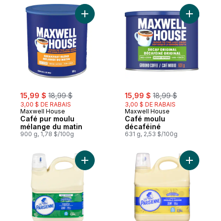
Ajouter Café pur moulu mélange du matin 
Ajouter C
sale:
, formerly:
sale:
, formerly:
15,99 $
18,99 $
15,99 $
18,99 $
3,00 $ DE RABAIS
3,00 $ DE RABAIS
Maxwell House
Maxwell House
Café pur moulu
Café moulu
mélange du matin
décaféiné
900 g, 1,78 $/100g
631 g, 2,53 $/100g
Ajouter Assouplisseur essentia au panier
Ajouter As