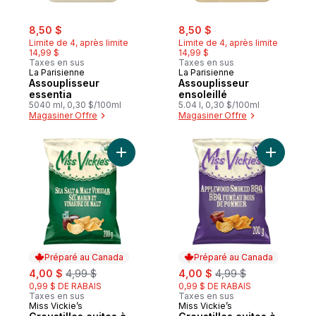
sale:
, formerly:
sale:
, formerly:
8,50 $
8,50 $
Limite de 4, après limite
Limite de 4, après limite
14,99 $
14,99 $
Taxes en sus
Taxes en sus
La Parisienne
La Parisienne
Assouplisseur
Assouplisseur
essentia
ensoleillé
5040 ml, 0,30 $/100ml
5.04 l, 0,30 $/100ml
Magasiner Offre
Magasiner Offre
Ajouter Croustilles cuites à la marmite sav
Ajouter C
Préparé au Canada
Préparé au Canada
sale:
, formerly:
sale:
, formerly:
4,00 $
4,99 $
4,00 $
4,99 $
0,99 $ DE RABAIS
0,99 $ DE RABAIS
Taxes en sus
Taxes en sus
Miss Vickie’s
Miss Vickie’s
Préparé au Canada
Préparé au Canada