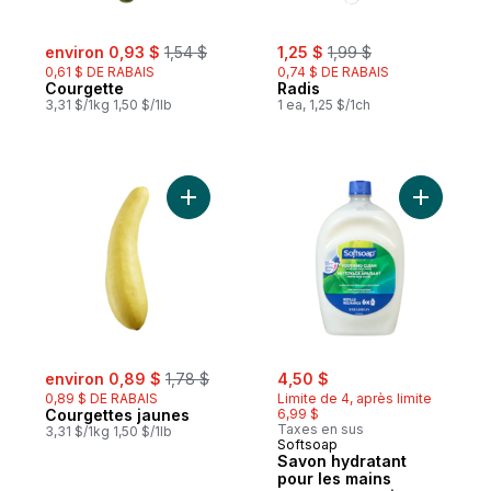
sale:
, formerly:
sale:
, formerly:
environ 0,93 $
1,54 $
1,25 $
1,99 $
0,61 $ DE RABAIS
0,74 $ DE RABAIS
Courgette
Radis
3,31 $/1kg 1,50 $/1lb
1 ea, 1,25 $/1ch
Ajouter Courgettes jaunes au panier
Ajouter S
sale:
, formerly:
sale:
, formerly:
environ 0,89 $
1,78 $
4,50 $
0,89 $ DE RABAIS
Limite de 4, après limite
Courgettes jaunes
6,99 $
Taxes en sus
3,31 $/1kg 1,50 $/1lb
Softsoap
Savon hydratant
pour les mains