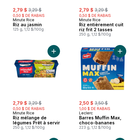
sale:
, formerly:
sale:
, formerly:
2,79 $
3,29 $
2,79 $
3,29 $
0,50 $ DE RABAIS
0,50 $ DE RABAIS
Minute Rice
Minute Rice
Riz au jasmin
Riz entièrement cuit
125 g, 1,12 $/100g
riz frit 2 tasses
250 g, 1,12 $/100g
Ajouter Riz mélange de légumes Prêt à ser
Ajouter B
sale:
, formerly:
sale:
, formerly:
2,79 $
3,29 $
2,50 $
3,50 $
0,50 $ DE RABAIS
1,00 $ DE RABAIS
Minute Rice
Leclerc
Riz mélange de
Barres Muffin Max,
légumes Prêt à servir
choco-bananes
250 g, 1,12 $/100g
223 g, 1,12 $/100g