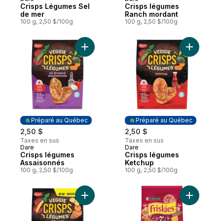
Préparé au Québec
Préparé au Québec
Crisps Légumes Sel
Crisps légumes
de mer
Ranch mordant
100 g, 2,50 $/100g
100 g, 2,50 $/100g
Ajouter Crisps légumes Assaisonnés au pa
Ajouter C
Préparé au Québec
Préparé au Québec
2,50 $
2,50 $
Taxes en sus
Taxes en sus
Dare
Dare
Préparé au Québec
Préparé au Québec
Crisps légumes
Crisps légumes
Assaisonnés
Ketchup
100 g, 2,50 $/100g
100 g, 2,50 $/100g
Ajouter Crisps Légume Cornichon à l’anet
Ajouter F