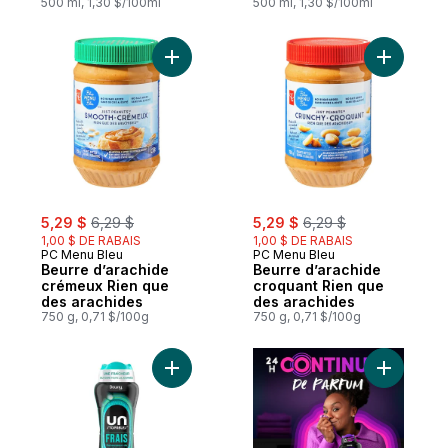
500 ml, 1,30 $/100ml
500 ml, 1,30 $/100ml
Ajouter Beurre d’arachide crémeux Rien 
Ajouter B
sale:
, formerly:
sale:
, formerly:
5,29 $
6,29 $
5,29 $
6,29 $
1,00 $ DE RABAIS
1,00 $ DE RABAIS
PC Menu Bleu
PC Menu Bleu
Beurre d’arachide
Beurre d’arachide
crémeux Rien que
croquant Rien que
des arachides
des arachides
750 g, 0,71 $/100g
750 g, 0,71 $/100g
Ajouter Perles Unstopables, Frais au pani
Ajouter P