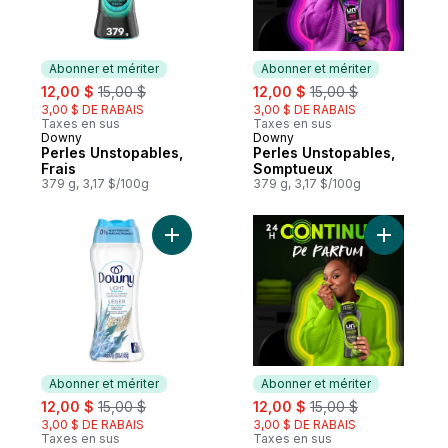
Abonner et mériter
Abonner et mériter
sale:
, formerly:
sale:
, formerly:
12,00 $
15,00 $
12,00 $
15,00 $
3,00 $ DE RABAIS
3,00 $ DE RABAIS
Taxes en sus
Taxes en sus
Downy
Downy
Abonner et mériter
Abonner et mériter
Perles Unstopables,
Perles Unstopables,
Frais
Somptueux
379 g, 3,17 $/100g
379 g, 3,17 $/100g
Ajouter Léger, Brume océanique, perles p
Ajouter P
Abonner et mériter
Abonner et mériter
sale:
, formerly:
sale:
, formerly:
12,00 $
15,00 $
12,00 $
15,00 $
3,00 $ DE RABAIS
3,00 $ DE RABAIS
Taxes en sus
Taxes en sus