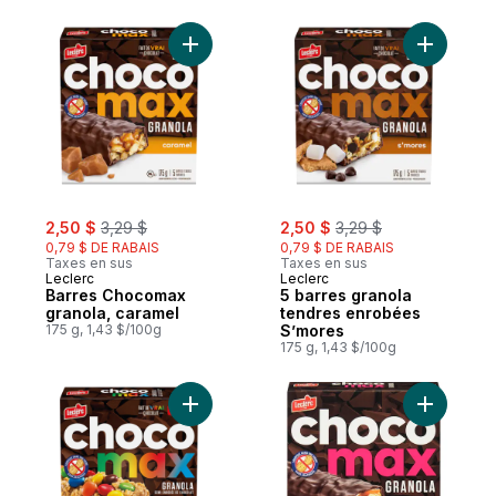
Ajouter Barres Chocomax granola, carame
Ajouter 5
sale:
, formerly:
sale:
, formerly:
2,50 $
3,29 $
2,50 $
3,29 $
0,79 $ DE RABAIS
0,79 $ DE RABAIS
Taxes en sus
Taxes en sus
Leclerc
Leclerc
Barres Chocomax
5 barres granola
granola, caramel
tendres enrobées
175 g, 1,43 $/100g
S’mores
175 g, 1,43 $/100g
Ajouter Barres tendres semi-enrobées gr
Ajouter B