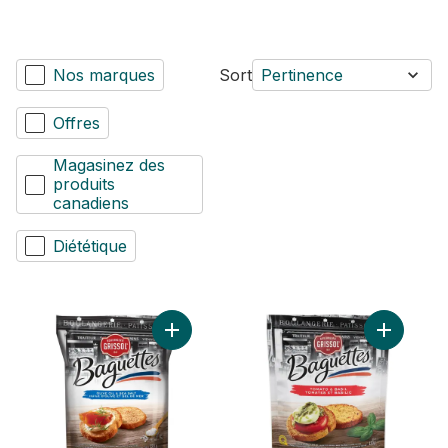
Nos marques
Sort
Pertinence
Offres
Magasinez des
produits
canadiens
Diététique
Ajouter Boulangerie Grissol Baguettes Huil
Ajouter B