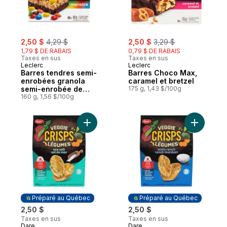
sale:
, formerly:
sale:
, formerly:
2,50 $
4,29 $
2,50 $
3,29 $
1,79 $ DE RABAIS
0,79 $ DE RABAIS
Taxes en sus
Taxes en sus
Leclerc
Leclerc
Barres tendres semi-
Barres Choco Max,
enrobées granola
caramel et bretzel
semi-enrobée de
175 g, 1,43 $/100g
chocolat monstre
160 g, 1,56 $/100g
Ajouter Crisps Légumes Sel de mer au pan
Ajouter C
Préparé au Québec
Préparé au Québec
2,50 $
2,50 $
Taxes en sus
Taxes en sus
Dare
Dare