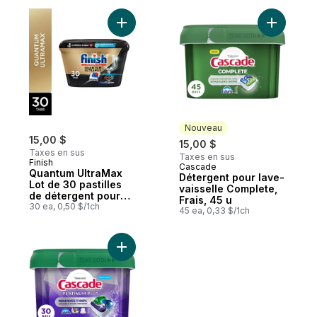
Ajouter Quantum UltraMax Lot de 30 pasti
Ajouter D
Nouveau
15,00 $
15,00 $
Taxes en sus
Taxes en sus
Finish
Cascade
Nouveau
Quantum UltraMax
Détergent pour lave-
Lot de 30 pastilles
vaisselle Complete,
de détergent pour
Frais, 45 u
lave-vaisselle
30 ea, 0,50 $/1ch
45 ea, 0,33 $/1ch
Diamond Shine,
élimine les taches
brûlées et séchées
Ajouter Détergent pour lave-vaisselle Plat
pendant 24 heures,
pas de pré-rinçage
nécessaire