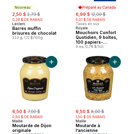
Nouveau
Préparé au Canada
sale:
, formerly:
sale:
, formerly:
2,50 $
2,79 $
6,99 $
12,00 $
0,29 $ DE RABAIS
5,01 $ DE RABAIS
Leclerc
Taxes en sus
Nouveau
Barres muffin
Royale
Préparé au Canada
Mouchoirs Confort
brisures de chocolat
Quotidien, 9 boîtes,
223 g, 1,12 $/100g
100 papiers-
mouchoirs par boîte
9 ea, 0,78 $/1ch
Ajouter Moutarde de Dijon originale au pa
Ajouter M
sale:
, formerly:
sale:
, formerly:
6,50 $
7,00 $
6,50 $
8,00 $
0,50 $ DE RABAIS
1,50 $ DE RABAIS
Maille
Maille
Moutarde de Dijon
Moutarde à
originale
l’ancienne