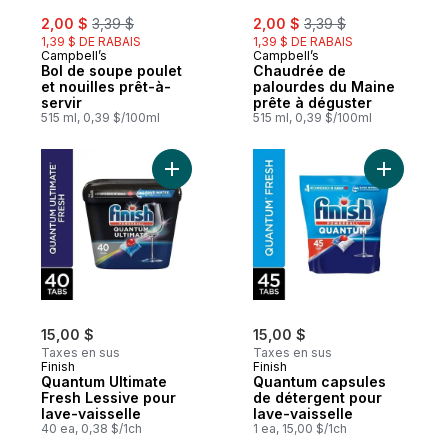
sale:
, formerly:
sale:
, formerly:
2,00 $
3,39 $
2,00 $
3,39 $
1,39 $ DE RABAIS
1,39 $ DE RABAIS
Campbell’s
Campbell’s
Bol de soupe poulet
Chaudrée de
et nouilles prêt-à-
palourdes du Maine
servir
prête à déguster
515 ml, 0,39 $/100ml
515 ml, 0,39 $/100ml
Ajouter Quantum Ultimate Fresh Lessive po
Ajouter Q
15,00 $
15,00 $
Taxes en sus
Taxes en sus
Finish
Finish
Quantum Ultimate
Quantum capsules
Fresh Lessive pour
de détergent pour
lave-vaisselle
lave-vaisselle
40 ea, 0,38 $/1ch
1 ea, 15,00 $/1ch