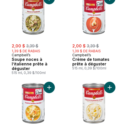
Ajouter Soupe noces à l’italienne prête à
Ajouter C
avec une légère
bouffée de parfum,
sans parfums
prononcés
sale:
, formerly:
sale:
, formerly:
2,00 $
3,39 $
2,00 $
3,39 $
1,39 $ DE RABAIS
1,39 $ DE RABAIS
Campbell’s
Campbell’s
Soupe noces à
Crème de tomates
l’italienne prête à
prête à déguster
déguster
515 ml, 0,39 $/100ml
515 ml, 0,39 $/100ml
Ajouter Bol de soupe poulet et nouilles pr