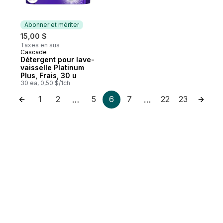
Abonner et mériter
15,00 $
Taxes en sus
Cascade
Abonner et mériter
Détergent pour lave-
vaisselle Platinum
Plus, Frais, 30 u
30 ea, 0,50 $/1ch
1
2
5
6
7
22
23
…
…