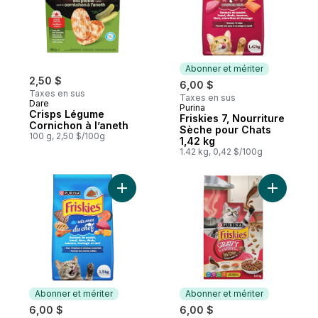
Abonner et mériter
2,50 $
6,00 $
Taxes en sus
Taxes en sus
Dare
Purina
Abonner et mériter
Crisps Légume
Friskies 7, Nourriture
Cornichon à l’aneth
Sèche pour Chats
100 g, 2,50 $/100g
1,42 kg
1.42 kg, 0,42 $/100g
Ajouter Friskies Mélange du Chef, Nourrit
Ajouter F
Abonner et mériter
Abonner et mériter
6,00 $
6,00 $