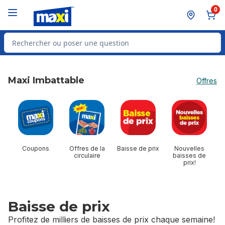
Passer au contenu principal
Passer au pied de page
0
Rechercher des produits
Maxi Imbattable
Offres
sauter Maxi Imbattable
Coupons
Offres de la
Baisse de prix
Nouvelles
circulaire
baisses de
prix!
Baisse de prix
Profitez de milliers de baisses de prix chaque semaine!