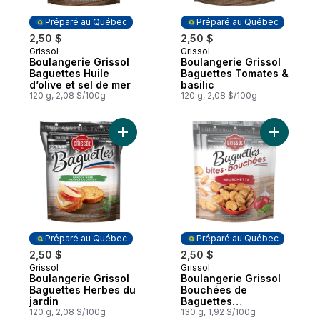
Préparé au Québec
Préparé au Québec
2,50 $
2,50 $
Grissol
Grissol
Préparé au Québec
Préparé au Québec
Boulangerie Grissol
Boulangerie Grissol
Baguettes Huile
Baguettes Tomates &
d’olive et sel de mer
basilic
120 g, 2,08 $/100g
120 g, 2,08 $/100g
Ajouter Boulangerie Grissol Baguettes Her
Ajouter B
Préparé au Québec
Préparé au Québec
2,50 $
2,50 $
Grissol
Grissol
Préparé au Québec
Préparé au Québec
Boulangerie Grissol
Boulangerie Grissol
Baguettes Herbes du
Bouchées de
jardin
Baguettes
120 g, 2,08 $/100g
Bruschetta
130 g, 1,92 $/100g