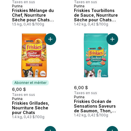
Taxes en sus
Taxes en sus
Purina
Purina
Abonner et mériter
Abonner et mériter
Friskies Mélange du
Friskies Tourbillons
Chef, Nourriture
de Sauce, Nourriture
Sèche pour Chats
Sèche pour Chats
1,5 kg
1.5 kg, 0,40 $/100g
1,42 kg
1.42 kg, 0,42 $/100g
Ajouter F
Abonner et mériter
6,00 $
6,00 $
Taxes en sus
Taxes en sus
Purina
Purina
Abonner et mériter
Friskies Océan de
Friskies Grillades,
Sensations Saveurs
Nourriture Sèche
de Saumon, Thon,
pour Chats
Crevettes et Algues
1.42 kg, 0,42 $/100g
1.4 kg, 0,43 $/100g
Nourriture Sèche
pour Chats 1,42 kg