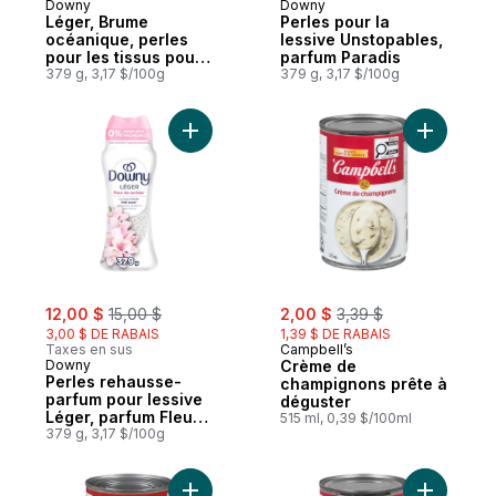
Downy
Downy
Abonner et mériter
Abonner et mériter
Léger, Brume
Perles pour la
océanique, perles
lessive Unstopables,
pour les tissus pour
parfum Paradis
la lessive, conçues
379 g, 3,17 $/100g
379 g, 3,17 $/100g
pour être douces
avec une légère
bouffée de parfum,
Ajouter Perles rehausse-parfum pour lessi
Ajouter C
sans parfums
prononcés
sale:
, formerly:
sale:
, formerly:
12,00 $
15,00 $
2,00 $
3,39 $
3,00 $ DE RABAIS
1,39 $ DE RABAIS
Taxes en sus
Campbell’s
Downy
Crème de
Perles rehausse-
champignons prête à
parfum pour lessive
déguster
Léger, parfum Fleur
515 ml, 0,39 $/100ml
de cerisier, perles
379 g, 3,17 $/100g
pour les tissus et la
lessive, conçues
pour être douces