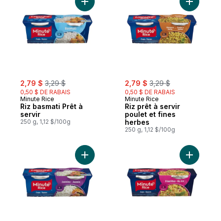
Ajouter Riz basmati Prêt à servir au panier
Ajouter Ri
sale:
, formerly:
sale:
, formerly:
2,79 $
3,29 $
2,79 $
3,29 $
0,50 $ DE RABAIS
0,50 $ DE RABAIS
Minute Rice
Minute Rice
Riz basmati Prêt à
Riz prêt à servir
servir
poulet et fines
250 g, 1,12 $/100g
herbes
250 g, 1,12 $/100g
Ajouter Riz au jasmin au panier
Ajouter Ri