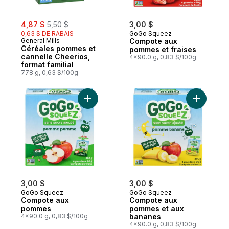
sale:
, formerly:
4,87 $
5,50 $
3,00 $
0,63 $ DE RABAIS
GoGo Squeez
General Mills
Compote aux
Céréales pommes et
pommes et fraises
cannelle Cheerios,
4x90.0 g, 0,83 $/100g
format familial
778 g, 0,63 $/100g
Ajouter Compote aux pommes au panier
Ajouter 
3,00 $
3,00 $
GoGo Squeez
GoGo Squeez
Compote aux
Compote aux
pommes
pommes et aux
4x90.0 g, 0,83 $/100g
bananes
4x90.0 g, 0,83 $/100g