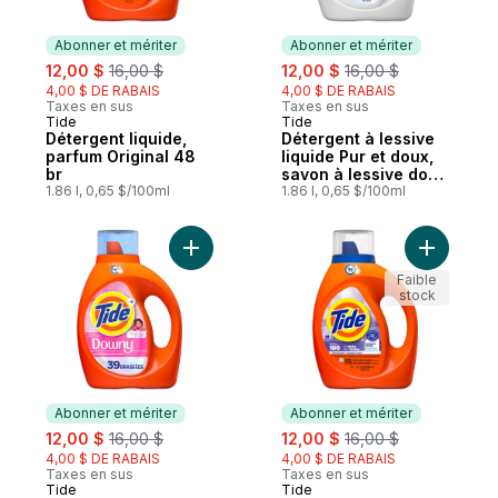
Abonner et mériter
Abonner et mériter
sale:
, formerly:
sale:
, formerly:
12,00 $
16,00 $
12,00 $
16,00 $
4,00 $ DE RABAIS
4,00 $ DE RABAIS
Taxes en sus
Taxes en sus
Tide
Tide
Abonner et mériter
Abonner et mériter
Détergent liquide,
Détergent à lessive
parfum Original 48
liquide Pur et doux,
br
savon à lessive doux
1.86 l, 0,65 $/100ml
de confiance,
1.86 l, 0,65 $/100ml
exempt de résidus
irritants à 100 % :
aucun parfum ni
Ajouter Détergent à lessive Ultra + Downy
Ajouter Dé
colorant ajouté, 44
brassées
Faible
stock
Abonner et mériter
Abonner et mériter
sale:
, formerly:
sale:
, formerly:
12,00 $
16,00 $
12,00 $
16,00 $
4,00 $ DE RABAIS
4,00 $ DE RABAIS
Taxes en sus
Taxes en sus
Tide
Tide
Abonner et mériter
Abonner et mériter