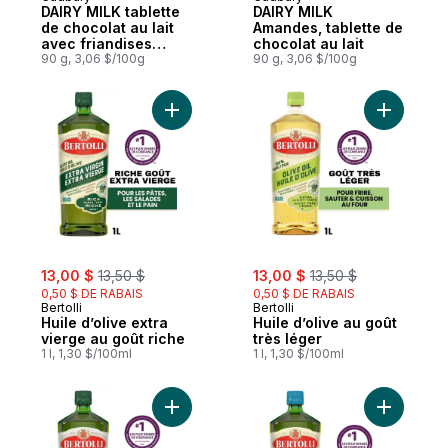
Préparé au Canada
Préparé au Canada
DAIRY MILK tablette
DAIRY MILK
de chocolat au lait
Amandes, tablette de
avec friandises
chocolat au lait
CADBURY Mini Eggs
90 g, 3,06 $/100g
90 g, 3,06 $/100g
Ajouter Huile d’olive extra vierge au goût 
Ajouter Hu
sale:
, formerly:
sale:
, formerly:
13,00 $
13,50 $
13,00 $
13,50 $
0,50 $ DE RABAIS
0,50 $ DE RABAIS
Bertolli
Bertolli
Huile d’olive extra
Huile d’olive au goût
vierge au goût riche
très léger
1 l, 1,30 $/100ml
1 l, 1,30 $/100ml
Ajouter Huile d'Olive Extra Vierge au Goût
Ajouter Hu