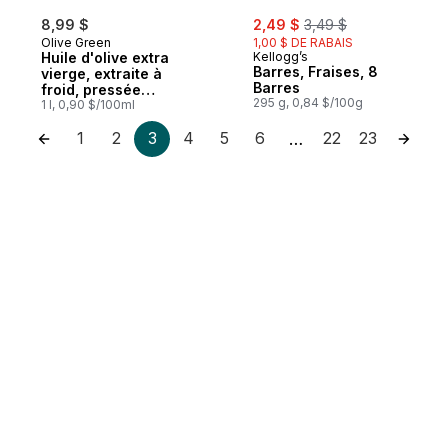
sale:
, formerly:
8,99 $
2,49 $
3,49 $
Olive Green
1,00 $ DE RABAIS
Huile d'olive extra
Kellogg’s
Barres, Fraises, 8
vierge, extraite à
Barres
froid, pressée
295 g, 0,84 $/100g
naturellement, 100 %
1 l, 0,90 $/100ml
végétalien
1
2
3
4
5
6
22
23
…