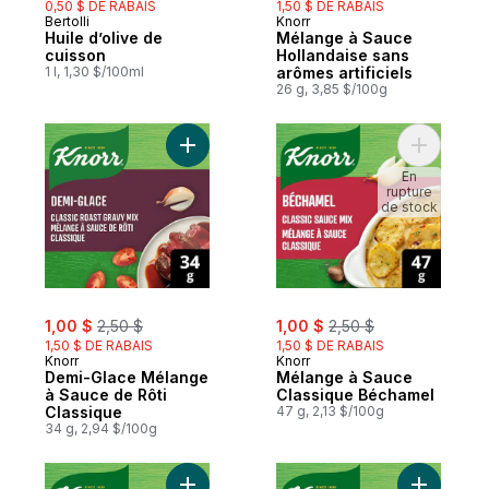
0,50 $ DE RABAIS
1,50 $ DE RABAIS
Bertolli
Knorr
Huile d’olive de
Mélange à Sauce
cuisson
Hollandaise sans
1 l, 1,30 $/100ml
arômes artificiels
26 g, 3,85 $/100g
En
rupture
de stock
sale:
, formerly:
sale:
, formerly:
1,00 $
2,50 $
1,00 $
2,50 $
1,50 $ DE RABAIS
1,50 $ DE RABAIS
Knorr
Knorr
Demi-Glace Mélange
Mélange à Sauce
à Sauce de Rôti
Classique Béchamel
Classique
47 g, 2,13 $/100g
34 g, 2,94 $/100g