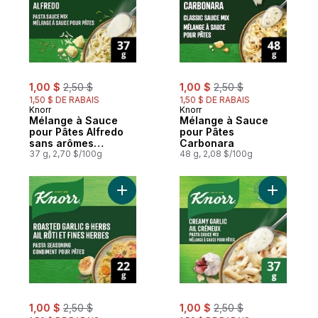
sale:
, formerly:
sale:
, formerly:
1,00 $
2,50 $
1,00 $
2,50 $
1,50 $ DE RABAIS
1,50 $ DE RABAIS
Knorr
Knorr
Mélange à Sauce
Mélange à Sauce
pour Pâtes Alfredo
pour Pâtes
sans arômes
Carbonara
artificiels
37 g, 2,70 $/100g
48 g, 2,08 $/100g
sale:
, formerly:
sale:
, formerly:
1,00 $
2,50 $
1,00 $
2,50 $