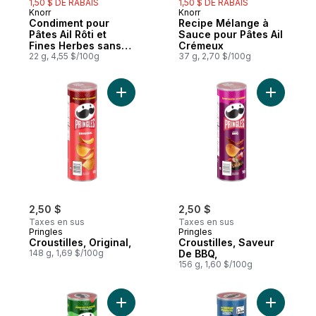
1,50 $ DE RABAIS
1,50 $ DE RABAIS
Knorr
Knorr
Condiment pour
Recipe Mélange à
Pâtes Ail Rôti et
Sauce pour Pâtes Ail
Fines Herbes sans
Crémeux
arômes artificiels
22 g, 4,55 $/100g
37 g, 2,70 $/100g
Ajouter Croustilles, Original, au panier
Ajouter C
2,50 $
2,50 $
Taxes en sus
Taxes en sus
Pringles
Pringles
Croustilles, Original,
Croustilles, Saveur
148 g, 1,69 $/100g
De BBQ,
156 g, 1,60 $/100g
Ajouter Croustilles, Saveur De Crème Sure
Ajouter Cr