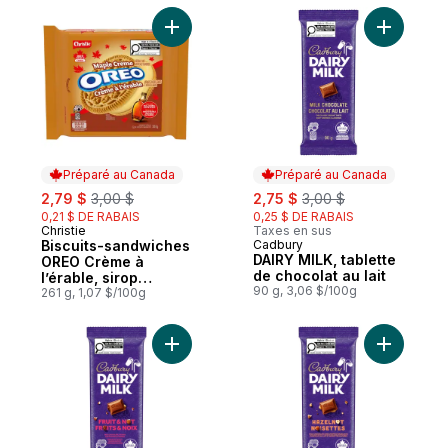
Ajouter Biscuits-sandwiches OREO Crème à 
Ajouter DA
Préparé au Canada
Préparé au Canada
sale:
, formerly:
sale:
, formerly:
2,79 $
3,00 $
2,75 $
3,00 $
0,21 $ DE RABAIS
0,25 $ DE RABAIS
Christie
Taxes en sus
Préparé au Canada
Biscuits-sandwiches
Cadbury
Préparé au Canada
DAIRY MILK, tablette
OREO Crème à
de chocolat au lait
l’érable, sirop
90 g, 3,06 $/100g
d'érable véritable
261 g, 1,07 $/100g
Ajouter DAIRY MILK, tablette de chocolat a
Ajouter D