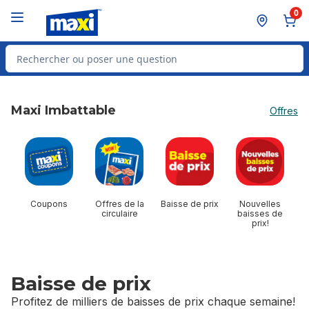
Passer au contenu principal
Passer au pied de page
0
Rechercher des produits
Maxi Imbattable
Offres
sauter Maxi Imbattable
Coupons
Offres de la
Baisse de prix
Nouvelles
circulaire
baisses de
prix!
Baisse de prix
Profitez de milliers de baisses de prix chaque semaine!