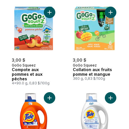
Ajouter Compote aux pommes et aux pêch
Ajouter C
3,00 $
3,00 $
GoGo Squeez
GoGo Squeez
Compote aux
Collation aux fruits
pommes et aux
pomme et mangue
pêches
360 g, 0,83 $/100g
4x90.0 g, 0,83 $/100g
Ajouter Détergent liquide, parfum Original
Ajouter D