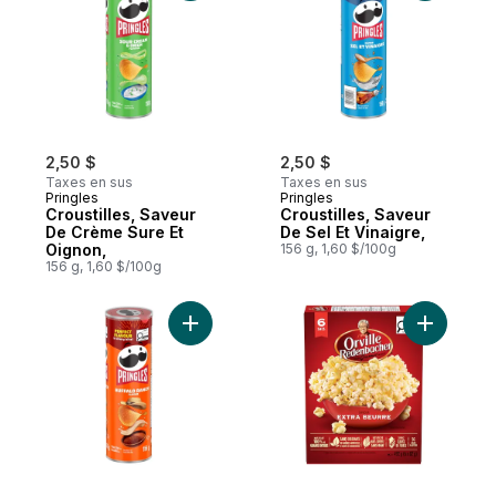
2,50 $
2,50 $
Taxes en sus
Taxes en sus
Pringles
Pringles
Croustilles, Saveur
Croustilles, Saveur
De Crème Sure Et
De Sel Et Vinaigre,
Oignon,
156 g, 1,60 $/100g
156 g, 1,60 $/100g
Ajouter Croustilles, Saveur Buffalo Ranch,
Ajouter Ma