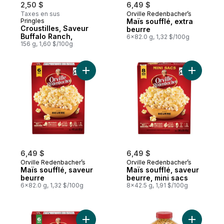
2,50 $
6,49 $
Taxes en sus
Orville Redenbacher’s
Pringles
Maïs soufflé, extra
Croustilles, Saveur
beurre
Buffalo Ranch,
6x82.0 g, 1,32 $/100g
156 g, 1,60 $/100g
Ajouter Maïs soufflé, saveur beurre au pa
Ajouter Ma
6,49 $
6,49 $
Orville Redenbacher’s
Orville Redenbacher’s
Maïs soufflé, saveur
Maïs soufflé, saveur
beurre
beurre, mini sacs
6x82.0 g, 1,32 $/100g
8x42.5 g, 1,91 $/100g
Ajouter Maïs soufflé, smart pop! au panier
Ajouter Ma