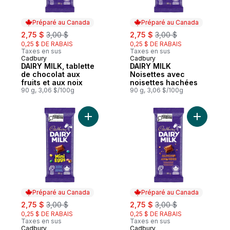
Préparé au Canada
Préparé au Canada
sale:
, formerly:
sale:
, formerly:
2,75 $
3,00 $
2,75 $
3,00 $
0,25 $ DE RABAIS
0,25 $ DE RABAIS
Taxes en sus
Taxes en sus
Cadbury
Cadbury
Préparé au Canada
Préparé au Canada
DAIRY MILK, tablette
DAIRY MILK
de chocolat aux
Noisettes avec
fruits et aux noix
noisettes hachées
90 g, 3,06 $/100g
90 g, 3,06 $/100g
Ajouter DAIRY MILK tablette de chocolat a
Ajouter D
Préparé au Canada
Préparé au Canada
sale:
, formerly:
sale:
, formerly:
2,75 $
3,00 $
2,75 $
3,00 $
0,25 $ DE RABAIS
0,25 $ DE RABAIS
Taxes en sus
Taxes en sus
Cadbury
Cadbury