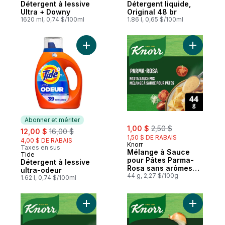
Détergent à lessive
Détergent liquide,
Ultra + Downy
Original 48 br
1620 ml, 0,74 $/100ml
1.86 l, 0,65 $/100ml
Ajouter Détergent à lessive ultra-odeur a
Abonner et mériter
sale:
, formerly:
sale:
, formerly:
1,00 $
2,50 $
12,00 $
16,00 $
1,50 $ DE RABAIS
4,00 $ DE RABAIS
Knorr
Taxes en sus
Mélange à Sauce
Tide
Abonner et mériter
pour Pâtes Parma-
Détergent à lessive
Rosa sans arômes
ultra-odeur
artificiels
44 g, 2,27 $/100g
1.62 l, 0,74 $/100ml
Ajouter Mélange à Sauce pour Pâtes Alfred