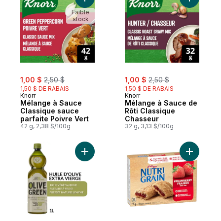
Ajouter M
Faible
stock
sale:
, formerly:
sale:
, formerly:
1,00 $
2,50 $
1,00 $
2,50 $
1,50 $ DE RABAIS
1,50 $ DE RABAIS
Knorr
Knorr
Mélange à Sauce
Mélange à Sauce de
Classique sauce
Rôti Classique
parfaite Poivre Vert
Chasseur
42 g, 2,38 $/100g
32 g, 3,13 $/100g
Ajouter Huile d'olive extra vierge, extrai
Ajouter Ba