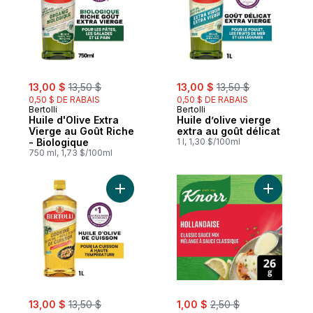
sale:
, formerly:
sale:
, formerly:
13,00 $
13,50 $
13,00 $
13,50 $
0,50 $ DE RABAIS
0,50 $ DE RABAIS
Bertolli
Bertolli
Huile d'Olive Extra
Huile d’olive vierge
Vierge au Goût Riche
extra au goût délicat
- Biologique
1 l, 1,30 $/100ml
750 ml, 1,73 $/100ml
Ajouter Huile d’olive de cuisson au panier
sale:
, formerly:
sale:
, formerly:
13,00 $
13,50 $
1,00 $
2,50 $