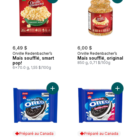
6,49 $
6,00 $
Orville Redenbacher’s
Orville Redenbacher’s
Maïs soufflé, smart
Maïs soufflé, original
pop!
850 g, 0,71 $/100g
6x70.0 g, 1,55 $/100g
Ajouter OREO, L’original, biscuits-sandwich
Ajouter B
Préparé au Canada
Préparé au Canada