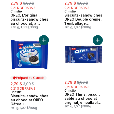
sale:
, formerly:
sale:
, formerly:
2,79 $
3,00 $
2,79 $
3,00 $
0,21 $ DE RABAIS
0,21 $ DE RABAIS
Christie
Christie
Préparé au Canada
Préparé au Canada
OREO, L’original,
Biscuits-sandwiches
biscuits-sandwiches
OREO Double crème,
au chocolat, à
1 emballage
emporter, à grignoter
270 g, 1,03 $/100g
refermable
261 g, 1,07 $/100g
et à tremper à l’infini
Ajouter Biscuits-sandwiches au chocolat 
Ajouter O
Préparé au Canada
sale:
, formerly:
sale:
, formerly:
2,79 $
3,00 $
2,79 $
3,00 $
0,21 $ DE RABAIS
0,21 $ DE RABAIS
Christie
Christie
Préparé au Canada
OREO Thins, biscuit
Biscuits-sandwiches
sablé au chocolat
au chocolat OREO
original, emballable,
Gâteau
grignotable et
261 g, 1,07 $/100g
d’anniversaire
261 g, 1,07 $/100g
toujours trempé