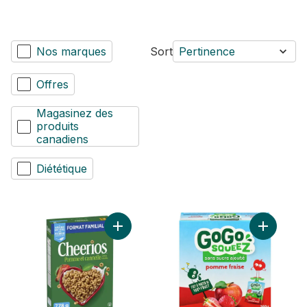
Nos marques
Sort
Pertinence
Offres
Magasinez des
produits
canadiens
Diététique
Ajouter Céréales pommes et cannelle Cheer
Ajouter C