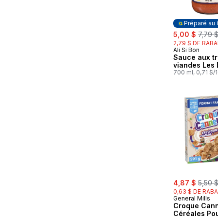
Préparé au
sale:
, forme
5,00 $
7,79 
2,79 $ DE RABA
Ali Si Bon
Préparé au
Sauce aux tr
viandes Les 
700 ml, 0,71 $/
sale:
, forme
4,87 $
5,50 
0,63 $ DE RABA
General Mills
Croque Cann
Céréales Pou