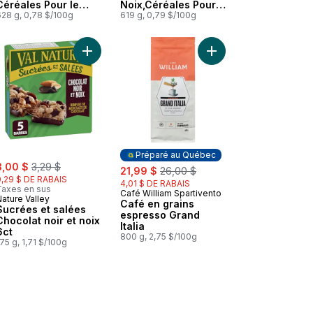
Céréales Pour le
Noix,Céréales Pour
Petit-Déjeuner Riche
628 g, 0,78 $/100g
le Petit-Déjeuner
619 g, 0,79 $/100g
en Fibres,Grains
Riche en Fibres,
Entiers, Format
Grains Entiers,
Familial
Format Familial
ereales au panier
roteines Cereales au panier
 Sucrées et salées Amandes 6 ct au panier
Ajouter Sucrées et salées Chocolat noir et noix 6
Ajouter Café en grains
Préparé au Québec
ale:
, formerly:
3,00 $
3,29 $
sale:
, formerly:
21,99 $
26,00 $
0,29 $ DE RABAIS
4,01 $ DE RABAIS
Taxes en sus
Café William Spartivento
Préparé au Québec
ature Valley
Café en grains
Sucrées et salées
espresso Grand
Chocolat noir et noix
Italia
6ct
800 g, 2,75 $/100g
75 g, 1,71 $/100g
, salés tout simplement au panier
Good Thins, Craquelins de riz multigrains sans gluten, saveur légère