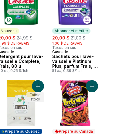
Nouveau
Abonner et mériter
ale:
, formerly:
sale:
, formerly:
20,00 $
24,99 $
20,00 $
21,00 $
4,99 $ DE RABAIS
1,00 $ DE RABAIS
Taxes en sus
Taxes en sus
Cascade
Cascade
Nouveau
Abonner et mériter
Détergent pour lave-
Sachets pour lave-
vaisselle Complete,
vaisselle Platinum
Frais, 80 u
Plus, parfum Frais, 51
0 ea, 0,25 $/1ch
unités
51 ea, 0,39 $/1ch
panier
 panier
 Café moulu Sumatra FT au panier
Ajouter Café moulu Guatemala FT au panier
Ajouter Mélange origi
Faible
stock
Préparé au Québec
Préparé au Canada