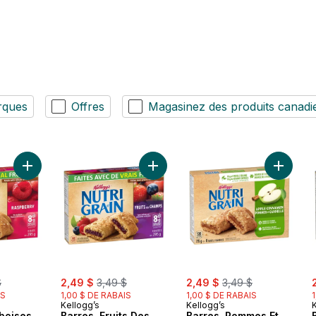
rques
Offres
Magasinez des produits canadi
Ajouter Barres, Framboises, 8 Barres au panier
Ajouter Barres, Fruits Des Champs,
Ajouter 
rly:
sale:
, formerly:
sale:
, formerly:
s
$
2,49 $
3,49 $
2,49 $
3,49 $
IS
1,00 $ DE RABAIS
1,00 $ DE RABAIS
Kellogg’s
Kellogg’s
boises,
Barres, Fruits Des
Barres, Pommes Et