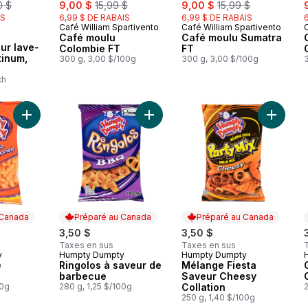
merly:
sale:
, formerly:
sale:
, formerly:
s
0 $
9,00 $
15,99 $
9,00 $
15,99 $
IS
6,99 $ DE RABAIS
6,99 $ DE RABAIS
Café William Spartivento
Café William Spartivento
Préparé au Québec
Préparé au Québec
Café moulu
Café moulu Sumatra
mériter
ur lave-
Colombie FT
FT
tinum,
300 g, 3,00 $/100g
300 g, 3,00 $/100g
ch
Ajouter Bâtonnets de fromage au panier
Ajouter Ringolos à saveur de barb
Ajouter
 Canada
Préparé au Canada
Préparé au Canada
3,50 $
3,50 $
Taxes en sus
Taxes en sus
y
Humpty Dumpty
Humpty Dumpty
 Canada
Préparé au Canada
Préparé au Canada
e
Ringolos à saveur de
Mélange Fiesta
barbecue
Saveur Cheesy
00g
280 g, 1,25 $/100g
Collation
2
250 g, 1,40 $/100g