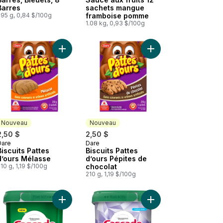
Barres
sachets mangue
295 g, 0,84 $/100g
framboise pomme
1.08 kg, 0,93 $/100g
es x (1.08 kg) au panier
 Compote aux pommes au panier
Ajouter Biscuits Pattes d’ours Mélasse au panier
Ajouter Biscuits Patte
Nouveau
Nouveau
2,50 $
2,50 $
Dare
Dare
Nouveau
Nouveau
Biscuits Pattes
Biscuits Pattes
d’ours Mélasse
d’ours Pépites de
10 g, 1,19 $/100g
chocolat
210 g, 1,19 $/100g
au d’anniversaire au panier
Biscuits Pattes d’ours Pommes au four au panier
Ajouter Détergent pour lave-vaisselle Complete, 
Ajouter Sachets pour l