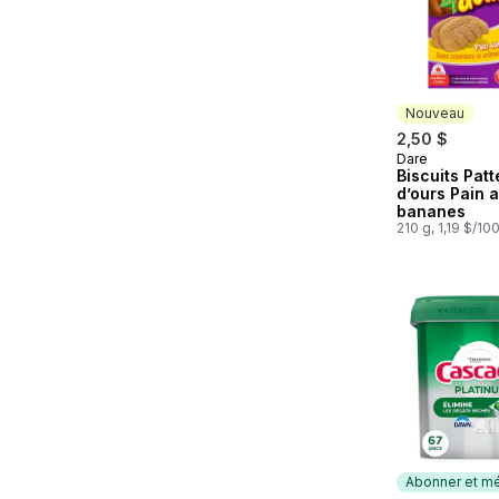
Nouveau
2,50 $
Dare
Nouveau
Biscuits Patt
d’ours Pain 
bananes
210 g, 1,19 $/10
Abonner et mé