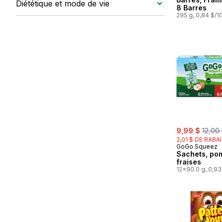
Diététique et mode de vie
8 Barres
295 g, 0,84 $/1
sale:
, form
9,99 $
12,00
2,01 $ DE RABA
GoGo Squeez
Sachets, po
fraises
12x90.0 g, 0,9