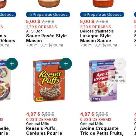
 Québec
Préparé au Québec
Préparé au Québec
rly:
sale:
, formerly:
sale:
, formerly:
s
$
5,00 $
7,79 $
5,00 $
7,79 $
IS
2,79 $ DE RABAIS
2,79 $ DE RABAIS
Ali Si Bon
Délices d’autrefois
A
 Québec
Préparé au Québec
Préparé au Québec
ois
Sauce Rosée Style
Lasagne Style
Délices
Maison
Maison Sauce
100ml
700 ml, 0,71 $/100ml
700 ml, 0,71 $/100ml
Ajouter Croque Cannelle, Céréales Pour le Petit-déjeuner, Grai
Ajouter Reese's Puffs, Céréales Pou
Ajouter 
En
rupture
de stock
rly:
sale:
, formerly:
sale:
, formerly:
s
$
4,87 $
5,50 $
4,87 $
5,50 $
IS
0,63 $ DE RABAIS
0,63 $ DE RABAIS
General Mills
General Mills
G
elle,
Reese's Puffs,
Avoine Croquante
r le
Céréales Pour le
Trio de Petits Fruits,