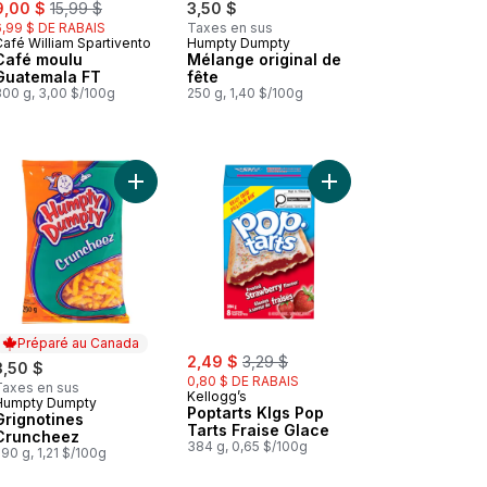
ale:
, formerly:
9,00 $
15,99 $
3,50 $
6,99 $ DE RABAIS
Taxes en sus
Café William Spartivento
Humpty Dumpty
Préparé au Québec
Préparé au Canada
Café moulu
Mélange original de
Guatemala FT
fête
300 g, 3,00 $/100g
250 g, 1,40 $/100g
ecue au panier
 Mélange Fiesta Saveur Cheesy Collation au panier
Ajouter Grignotines Cruncheez au panier
Ajouter Poptarts Klgs 
Préparé au Canada
sale:
, formerly:
2,49 $
3,29 $
3,50 $
0,80 $ DE RABAIS
Taxes en sus
Kellogg’s
Humpty Dumpty
Préparé au Canada
Poptarts Klgs Pop
Grignotines
Tarts Fraise Glace
Cruncheez
384 g, 0,65 $/100g
90 g, 1,21 $/100g