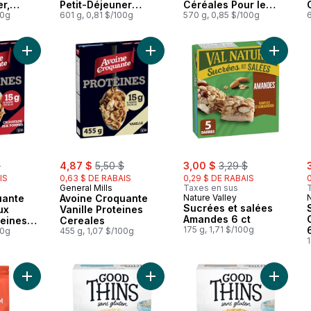
r,
Petit-Déjeuner
Céréales Pour le
s,
00g
Saveur Beurre
601 g, 0,81 $/100g
Petit-Déjeuner Riche
570 g, 0,85 $/100g
ial
d'Arachide et
en Fibres, Grains
Chocolat, Grains
Entiers
Entiers, Format
Ajouter Avoine Croquante Croustade Aux Pommes Proteines C
Ajouter Avoine Croquante Vanille P
Ajouter
Familial
rly:
sale:
, formerly:
sale:
, formerly:
s
$
4,87 $
5,50 $
3,00 $
3,29 $
IS
0,63 $ DE RABAIS
0,29 $ DE RABAIS
General Mills
Taxes en sus
uante
Avoine Croquante
Nature Valley
N
Sucrées et salées
ux
Vanille Proteines
Amandes 6 ct
eines
Cereales
175 g, 1,71 $/100g
00g
455 g, 1,07 $/100g
1
Ajouter Café grains espresso casa au panier
Ajouter Craquelins GOOD THINS Riz
Ajouter 