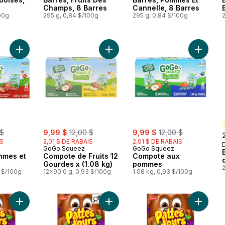
Champs, 8 Barres
Cannelle, 8 Barres
00g
295 g, 0,84 $/100g
295 g, 0,84 $/100g
Ajouter Sachets, pommes et fraises au panier
Ajouter Compote de Fruits 12 Gourd
Ajouter
erly:
sale:
, formerly:
sale:
, formerly:
 $
9,99 $
12,00 $
9,99 $
12,00 $
IS
2,01 $ DE RABAIS
2,01 $ DE RABAIS
GoGo Squeez
GoGo Squeez
mmes et
Compote de Fruits 12
Compote aux
Gourdes x (1.08 kg)
pommes
2
3 $/100g
12x90.0 g, 0,93 $/100g
1.08 kg, 0,93 $/100g
Ajouter Biscuits Pattes d’ours Pain aux bananes au panier
Ajouter Biscuits Pattes d’ours Gâte
Ajouter 