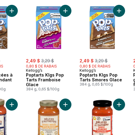
Ajouter Poptarts glacées à saveur de fondant au chocolat au 
Ajouter Poptarts Klgs Pop Tarts Fr
Ajouter
rly:
sale:
, formerly:
sale:
, formerly:
s
$
2,49 $
3,29 $
2,49 $
3,29 $
IS
0,80 $ DE RABAIS
0,80 $ DE RABAIS
Kellogg’s
Kellogg’s
cées à
Poptarts Klgs Pop
Poptarts Klgs Pop
ondant
Tarts Framboise
Tarts Smores Glace
Glace
384 g, 0,65 $/100g
100g
384 g, 0,65 $/100g
Ajouter Sauce aux trois viandes Les Délices au panier
Ajouter Sauce Rosée Style Maison 
Ajouter