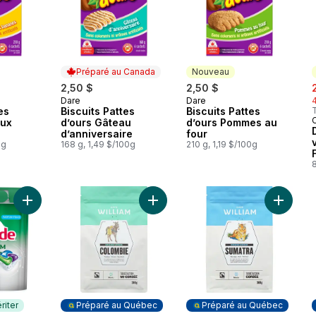
Préparé au Canada
Nouveau
s
2,50 $
2,50 $
Dare
Dare
Préparé au Canada
Nouveau
es
Biscuits Pattes
Biscuits Pattes
aux
d’ours Gâteau
d’ours Pommes au
d’anniversaire
four
0g
168 g, 1,49 $/100g
210 g, 1,19 $/100g
8
Ajouter Détergent pour lave-vaisselle Platinum, Frais, 67 u au 
Ajouter Café moulu Colombie FT au
Ajouter
riter
Préparé au Québec
Préparé au Québec