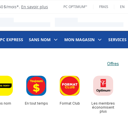
50 $/mois*.
En savoir plus
PC OPTIMUM🅪
FRAIS
EN
 PC EXPRESS
SANS NOM
MON MAGASIN
SERVICES
Offres
ns nom
En tout temps
Format Club
Les membres
économisent
plus