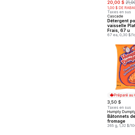
sale:
, for
20,00 $
21,0
1,00 $ DE RABA
Taxes en sus
Cascade
Abonner et 
Détergent po
vaisselle Pla
Frais, 67 u
67 ea, 0,30 $/1
Préparé au
3,50 $
Taxes en sus
Humpty Dumpt
Préparé au
Bâtonnets d
fromage
265 g, 1,32 $/1