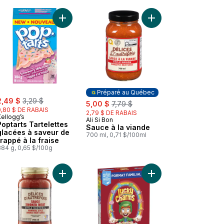
panier
amboise Glace au panier
 Poptarts Klgs Pop Tarts Smores Glace au panier
Ajouter Poptarts Tartelettes glacées à saveur de 
Ajouter Sauce à la vi
Préparé au Québec
ale:
, formerly:
2,49 $
3,29 $
sale:
, formerly:
5,00 $
7,79 $
0,80 $ DE RABAIS
2,79 $ DE RABAIS
Kellogg’s
Ali Si Bon
Préparé au Québec
Poptarts Tartelettes
Sauce à la viande
glacées à saveur de
700 ml, 0,71 $/100ml
frappé à la fraise
384 g, 0,65 $/100g
au panier
 Lasagne Style Maison Sauce au panier
Ajouter Sauce Smoked Meat Style Maison au pan
Ajouter Lucky Charms,