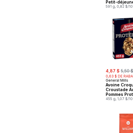
Petit-déjeune
Grains Entier
591 g, 0,82 $/1
Format Famil
sale:
, forme
4,87 $
5,50 
0,63 $ DE RABA
General Mills
Avoine Croq
Croustade A
Pommes Prot
Cereales
455 g, 1,07 $/1