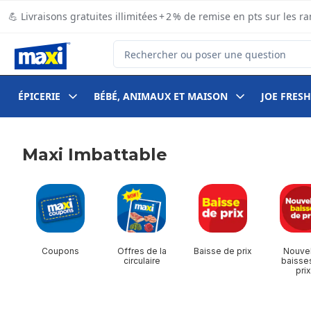
Passer au contenu principal
Passer au pied de page
💪 Livraisons gratuites illimitées + 2 % de remise en pts sur le
Rechercher des produits
ÉPICERIE
BÉBÉ, ANIMAUX ET MAISON
JOE FRESH
Maxi Imbattable
sauter Maxi Imbattable
Coupons
Offres de la
Baisse de prix
Nouvel
circulaire
baisse
prix