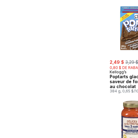
sale:
, forme
2,49 $
3,29 
0,80 $ DE RABA
Kellogg’s
Poptarts gla
saveur de f
au chocolat
384 g, 0,65 $/