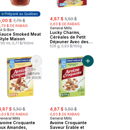
Préparé au Québec
sale:
, formerly:
ale:
, formerly:
4,87 $
5,50 $
5,00 $
7,79 $
0,63 $ DE RABAIS
2,79 $ DE RABAIS
General Mills
li Si Bon
Préparé au Québec
Lucky Charms,
Sauce Smoked Meat
Céréales de Petit
Style Maison
Déjeuner Avec des
700 ml, 0,71 $/100ml
Guimauves, Grains
526 g, 0,93 $/100g
Entiers, Format
Familial
ns Entiers, Format Familial au panier
r le Petit-Déjeuner Saveur Beurre d'Arachide et Chocolat, Grains Ent
Avoine Croquante Trio de Petits Fruits, Céréales Pour le Petit-Déjeu
Ajouter Avoine Croquante aux Amandes, Céréales P
Ajouter Avoine Croquan
En
rupture
de stock
ale:
, formerly:
sale:
, formerly:
4,87 $
5,50 $
4,87 $
5,50 $
0,63 $ DE RABAIS
0,63 $ DE RABAIS
eneral Mills
General Mills
Avoine Croquante
Avoine Croquante
aux Amandes,
Saveur Erable et