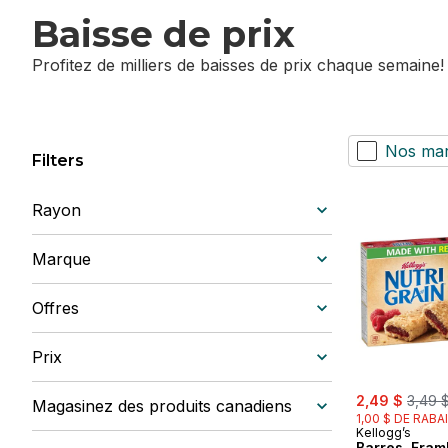
Baisse de prix
Profitez de milliers de baisses de prix chaque semaine!
Nos ma
Filters
Rayon
Marque
Offres
Prix
sale:
, forme
2,49 $
3,49 
Magasinez des produits canadiens
1,00 $ DE RABA
Kellogg’s
Barres, Fram