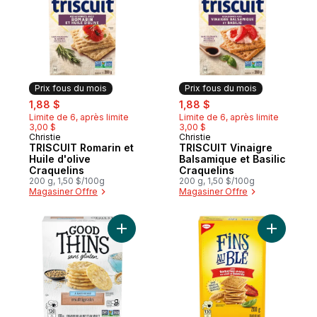
Prix fous du mois
Prix fous du mois
sale:
, formerly:
sale:
, formerly:
1,88 $
1,88 $
Limite de 6, après limite
Limite de 6, après limite
3,00 $
3,00 $
Christie
Christie
Prix fous du mois
Prix fous du mois
TRISCUIT Romarin et
TRISCUIT Vinaigre
Huile d'olive
Balsamique et Basilic
Craquelins
Craquelins
200 g, 1,50 $/100g
200 g, 1,50 $/100g
Magasiner Offre
Magasiner Offre
Ajouter Good Thins, Craquelins de riz mult
Ajouter C