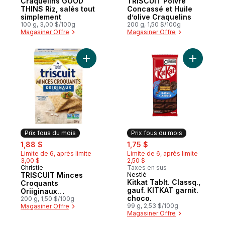
Craquelins GOOD
TRISCUIT Poivre
THINS Riz, salés tout
Concassé et Huile
simplement
d’olive Craquelins
100 g, 3,00 $/100g
200 g, 1,50 $/100g
Magasiner Offre
Magasiner Offre
Ajouter TRISCUIT Minces Croquants Oriigi
Ajouter Ki
Prix fous du mois
Prix fous du mois
sale:
, formerly:
sale:
, formerly:
1,88 $
1,75 $
Limite de 6, après limite
Limite de 6, après limite
3,00 $
2,50 $
Christie
Taxes en sus
Prix fous du mois
TRISCUIT Minces
Nestlé
Prix fous du mois
Kitkat Tablt. Classq.,
Croquants
gauf. KITKAT garnit.
Oriiginaux
choco.
Craquelins
200 g, 1,50 $/100g
99 g, 2,53 $/100g
Magasiner Offre
Magasiner Offre