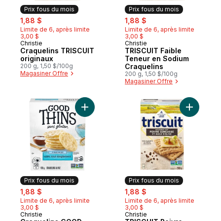
Prix fous du mois
Prix fous du mois
sale:
, formerly:
sale:
, formerly:
1,88 $
1,88 $
Limite de 6, après limite
Limite de 6, après limite
3,00 $
3,00 $
Christie
Christie
Prix fous du mois
Prix fous du mois
Craquelins TRISCUIT
TRISCUIT Faible
originaux
Teneur en Sodium
200 g, 1,50 $/100g
Craquelins
Magasiner Offre
200 g, 1,50 $/100g
Magasiner Offre
Ajouter Craquelins GOOD THINS Riz, salés
Ajouter T
Prix fous du mois
Prix fous du mois
sale:
, formerly:
sale:
, formerly:
1,88 $
1,88 $
Limite de 6, après limite
Limite de 6, après limite
3,00 $
3,00 $
Christie
Christie
Prix fous du mois
Prix fous du mois