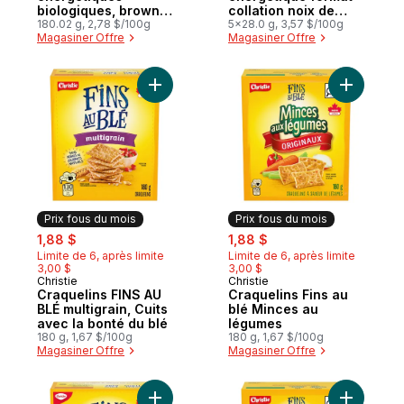
biologiques, brownie
collation noix de
au chocolat
180.02 g, 2,78 $/100g
macadamia et
5x28.0 g, 3,57 $/100g
Magasiner Offre
Magasiner Offre
chocolat blanc
paquet de 5 barres
Ajouter Craquelins FINS AU BLÉ multigrain,
Ajouter C
Prix fous du mois
Prix fous du mois
sale:
, formerly:
sale:
, formerly:
1,88 $
1,88 $
Limite de 6, après limite
Limite de 6, après limite
3,00 $
3,00 $
Christie
Christie
Prix fous du mois
Prix fous du mois
Craquelins FINS AU
Craquelins Fins au
BLÉ multigrain, Cuits
blé Minces au
avec la bonté du blé
légumes
180 g, 1,67 $/100g
180 g, 1,67 $/100g
Magasiner Offre
Magasiner Offre
Ajouter Craquelins FINS AU BLÉ originaux,
Ajouter 