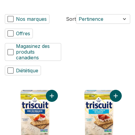
Nos marques
Sort
Pertinence
Offres
Magasinez des
produits
canadiens
Diététique
Ajouter Craquelins TRISCUIT originaux au
Ajouter T