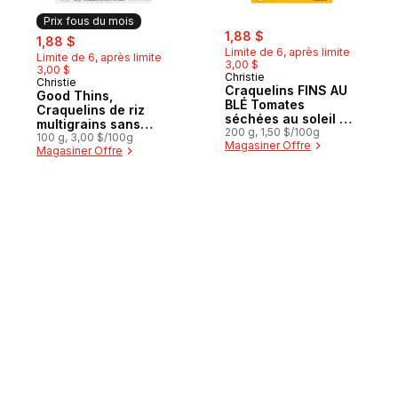
Prix fous du mois
sale:
, formerly:
sale:
, formerly:
1,88 $
1,88 $
Limite de 6, après limite
Limite de 6, après limite
3,00 $
3,00 $
Christie
Christie
Prix fous du mois
Craquelins FINS AU
Good Thins,
BLÉ Tomates
Craquelins de riz
séchées au soleil et
multigrains sans
basilic
200 g, 1,50 $/100g
gluten, saveur
100 g, 3,00 $/100g
Magasiner Offre
Magasiner Offre
légère