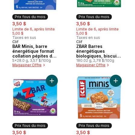
Prix fous du mois
Prix fous du mois
sale:
, formerly:
sale:
, formerly:
3,50 $
3,50 $
Limite de 6, après limite
Limite de 6, après limite
5,00 $
5,00 $
Taxes en sus
Taxes en sus
Clif
Clif
Prix fous du mois
Prix fous du mois
BAR Minis, barre
ZBAR Barres
énergétique format
énergétiques
collation pépites de
biologiques, biscuit
chocolat paquet de
5x28.0 g, 3,57 $/100g
à l'avoine glacé,
180.02 g, 2,78 $/100g
Magasiner Offre
Magasiner Offre
5 barres
collation savoureuse
pour le déjeuner
Ajouter ZBAR barres énergétiques biologi
Ajouter B
Prix fous du mois
Prix fous du mois
sale:
, formerly:
sale:
, formerly:
3,50 $
3,50 $