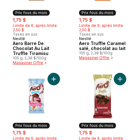
Prix fous du mois
Prix fous du mois
sale:
, formerly:
sale:
, formerly:
1,75 $
1,75 $
Limite de 6, après limite
Limite de 6, après limite
2,50 $
2,50 $
Taxes en sus
Taxes en sus
Nestlé
Nestlé
Prix fous du mois
Prix fous du mois
Aero Barre De
Aero Truffle Caramel
Chocolat Au Lait
salé, chocolat au lait
Truffle Tiramisu
105 g, 2,38 $/100g
Magasiner Offre
105 g, 2,38 $/100g
Magasiner Offre
Ajouter Aero Scoops Choco-fraise au pan
Ajouter B
Prix fous du mois
Prix fous du mois
sale:
, formerly:
sale:
, formerly:
1,75 $
1,75 $
Limite de 6, après limite
Limite de 6, après limite