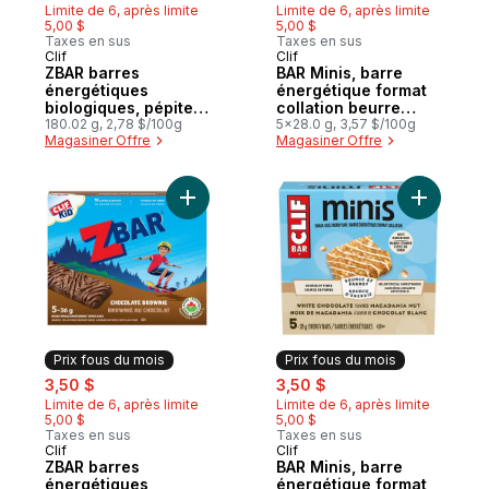
Limite de 6, après limite
Limite de 6, après limite
5,00 $
5,00 $
Taxes en sus
Taxes en sus
Clif
Clif
Prix fous du mois
Prix fous du mois
ZBAR barres
BAR Minis, barre
énergétiques
énergétique format
biologiques, pépites
collation beurre
de chocolat
180.02 g, 2,78 $/100g
d'arachide croquant
5x28.0 g, 3,57 $/100g
Magasiner Offre
Magasiner Offre
(emballage de 5)
paquet de 5 barres
Ajouter ZBAR barres énergétiques biologi
Ajouter B
Prix fous du mois
Prix fous du mois
sale:
, formerly:
sale:
, formerly:
3,50 $
3,50 $
Limite de 6, après limite
Limite de 6, après limite
5,00 $
5,00 $
Taxes en sus
Taxes en sus
Clif
Clif
Prix fous du mois
Prix fous du mois
ZBAR barres
BAR Minis, barre
énergétiques
énergétique format