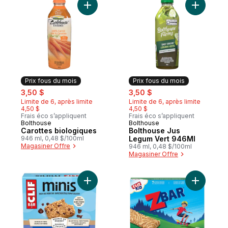
Ajouter Carottes biologiques au panier
Ajouter B
Prix fous du mois
Prix fous du mois
sale:
, formerly:
sale:
, formerly:
3,50 $
3,50 $
Limite de 6, après limite
Limite de 6, après limite
4,50 $
4,50 $
Frais éco s’appliquent
Frais éco s’appliquent
Bolthouse
Bolthouse
Prix fous du mois
Prix fous du mois
Carottes biologiques
Bolthouse Jus
946 ml, 0,48 $/100ml
Legum Vert 946Ml
Magasiner Offre
946 ml, 0,48 $/100ml
Magasiner Offre
Ajouter BAR Minis, barre énergétique form
Ajouter Z