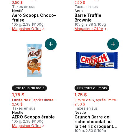
2,50 $
2,50 $
Taxes en sus
Taxes en sus
Nestlé
Aero
Prix fous du mois
Prix fous du mois
Aero Scoops Choco-
Barre Truffle
fraise
Brownie
105 g, 2,38 $/100g
105 g, 2,38 $/100g
Magasiner Offre
Magasiner Offre
Ajouter AERO Scoops érable au panier
Ajouter Cr
Prix fous du mois
Prix fous du mois
sale:
, formerly:
sale:
, formerly:
1,75 $
1,75 $
Limite de 6, après limite
Limite de 6, après limite
2,50 $
2,50 $
Taxes en sus
Taxes en sus
Nestlé
Nestlé
Prix fous du mois
Prix fous du mois
AERO Scoops érable
Crunch Barre de
105 g, 2,38 $/100g
riche chocolat au
Magasiner Offre
lait et riz croquant
léger, facile à
100 g, 2,50 $/100g