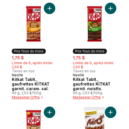
Ajouter Kitkat Tablt., gaufrettes KITKAT gar
Ajouter Ki
Prix fous du mois
Prix fous du mois
sale:
, formerly:
sale:
, formerly:
1,75 $
1,75 $
Limite de 6, après limite
Limite de 6, après limite
2,50 $
2,50 $
Taxes en sus
Taxes en sus
Nestlé
Nestlé
Prix fous du mois
Prix fous du mois
Kitkat Tablt.,
Kitkat Tablt.,
gaufrettes KITKAT
gaufrettes KITKAT
garnit. caram. sal.
garnit. noistts.
99 g, 2,53 $/100g
99 g, 2,53 $/100g
Magasiner Offre
Magasiner Offre
Ajouter Kitkat Tablette saveur pâte à biscu
Ajouter B