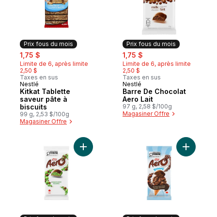
Prix fous du mois
Prix fous du mois
sale:
, formerly:
sale:
, formerly:
1,75 $
1,75 $
Limite de 6, après limite
Limite de 6, après limite
2,50 $
2,50 $
Taxes en sus
Taxes en sus
Nestlé
Nestlé
Prix fous du mois
Prix fous du mois
Kitkat Tablette
Barre De Chocolat
saveur pâte à
Aero Lait
biscuits
97 g, 2,58 $/100g
Magasiner Offre
99 g, 2,53 $/100g
Magasiner Offre
Ajouter Aero Barre De Chocolat Menthe a
Ajouter A