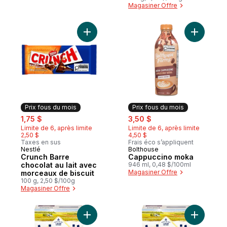
Magasiner Offre
partager
Ajouter Crunch Barre chocolat au lait ave
Ajouter C
Prix fous du mois
Prix fous du mois
sale:
, formerly:
sale:
, formerly:
1,75 $
3,50 $
Limite de 6, après limite
Limite de 6, après limite
2,50 $
4,50 $
Taxes en sus
Frais éco s’appliquent
Nestlé
Bolthouse
Prix fous du mois
Prix fous du mois
Crunch Barre
Cappuccino moka
chocolat au lait avec
946 ml, 0,48 $/100ml
Magasiner Offre
morceaux de biscuit
100 g, 2,50 $/100g
Magasiner Offre
Ajouter TRISCUIT Romarin et Huile d'olive
Ajouter T