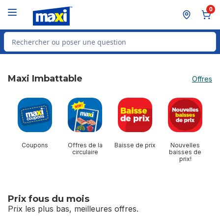
Passer au contenu principal
Passer au pied de page
0
Rechercher des produits
Maxi Imbattable
Offres
sauter Maxi Imbattable
Coupons
Offres de la
Baisse de prix
Nouvelles
circulaire
baisses de
prix!
Prix fous du mois
Prix les plus bas, meilleures offres.