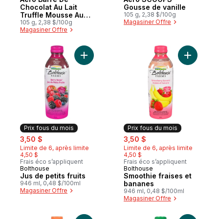
Chocolat Au Lait
Gousse de vanille
Truffle Mousse Au
105 g, 2,38 $/100g
Magasiner Offre
Chocolat
105 g, 2,38 $/100g
Magasiner Offre
Ajouter Jus de petits fruits au panier
Ajouter S
Prix fous du mois
Prix fous du mois
sale:
, formerly:
sale:
, formerly:
3,50 $
3,50 $
Limite de 6, après limite
Limite de 6, après limite
4,50 $
4,50 $
Frais éco s’appliquent
Frais éco s’appliquent
Bolthouse
Bolthouse
Prix fous du mois
Prix fous du mois
Jus de petits fruits
Smoothie fraises et
946 ml, 0,48 $/100ml
bananes
Magasiner Offre
946 ml, 0,48 $/100ml
Magasiner Offre