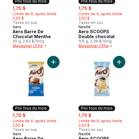
Prix fous du mois
Prix fous du mois
sale:
, formerly:
sale:
, formerly:
1,75 $
1,75 $
Limite de 6, après limite
Limite de 6, après limite
2,50 $
2,50 $
Taxes en sus
Taxes en sus
Aero
Nestlé
Prix fous du mois
Prix fous du mois
Aero Barre De
Aero SCOOPS
Chocolat Menthe
Double chocolat
95 g, 2,63 $/100g
105 g, 2,38 $/100g
Magasiner Offre
Magasiner Offre
Ajouter Aero Barre De Chocolat Au Lait T
Ajouter A
Prix fous du mois
Prix fous du mois
sale:
, formerly:
sale:
, formerly:
1,75 $
1,75 $
Limite de 6, après limite
Limite de 6, après limite
2,50 $
2,50 $
Taxes en sus
Taxes en sus
Aero
Nestlé
Prix fous du mois
Prix fous du mois
Aero Barre De
Aero SCOOPS