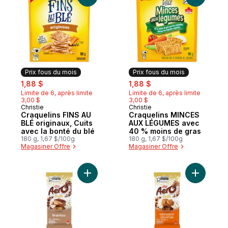
Prix fous du mois
Prix fous du mois
sale:
, formerly:
sale:
, formerly:
1,88 $
1,88 $
Limite de 6, après limite
Limite de 6, après limite
3,00 $
3,00 $
Christie
Christie
Prix fous du mois
Prix fous du mois
Craquelins FINS AU
Craquelins MINCES
BLÉ originaux, Cuits
AUX LÉGUMES avec
avec la bonté du blé
40 % moins de gras
180 g, 1,67 $/100g
180 g, 1,67 $/100g
Magasiner Offre
Magasiner Offre
Ajouter Aero Barre De Chocolat Au Lait Tru
Ajouter Ae