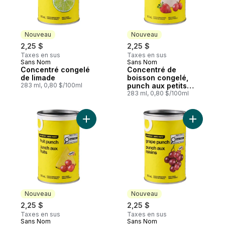
Nouveau
Nouveau
2,25 $
2,25 $
Taxes en sus
Taxes en sus
Sans Nom
Sans Nom
Nouveau
Nouveau
Concentré congelé
Concentré de
de limade
boisson congelé,
283 ml, 0,80 $/100ml
punch aux petits
fruits
283 ml, 0,80 $/100ml
Ajouter Concentré de boisson congelé, pu
Ajouter C
Nouveau
Nouveau
2,25 $
2,25 $
Taxes en sus
Taxes en sus
Sans Nom
Sans Nom
Nouveau
Nouveau