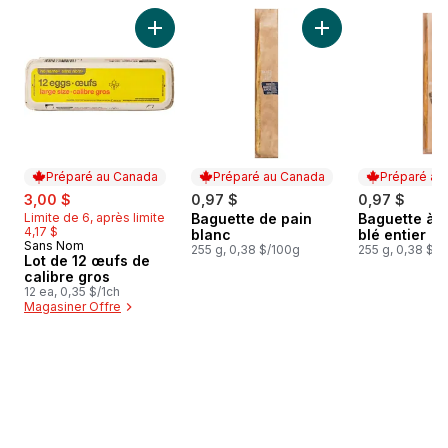
sauter Meilleures ventes
Ajouter Lot de 12 œufs de calibre gros au pa
Ajouter Baguette d
Préparé au Canada
Préparé au Canada
Préparé au
sale:
, formerly:
3,00 $
0,97 $
0,97 $
Limite de 6, après limite
Baguette de pain
Baguette à 
Préparé au Canada
Préparé au
4,17 $
blanc
blé entier
Sans Nom
Préparé au Canada
255 g, 0,38 $/100g
255 g, 0,38 $/
Lot de 12 œufs de
calibre gros
12 ea, 0,35 $/1ch
Magasiner Offre