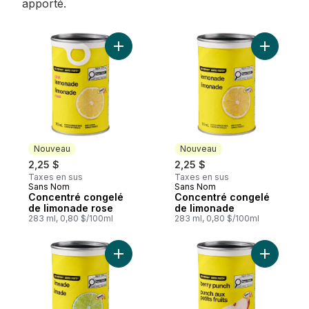
apporté.
Ajouter Concentré congelé de limonade r
Ajouter C
Nouveau
Nouveau
2,25 $
2,25 $
Taxes en sus
Taxes en sus
Sans Nom
Sans Nom
Nouveau
Nouveau
Concentré congelé
Concentré congelé
de limonade rose
de limonade
283 ml, 0,80 $/100ml
283 ml, 0,80 $/100ml
Ajouter Concentré congelé de limade au 
Ajouter C