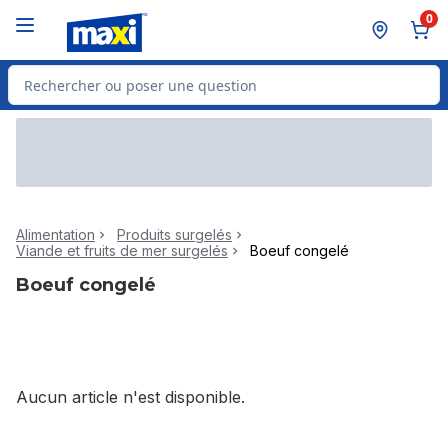
Passer au contenu principal
Passer au pied de page
0
Rechercher des produits
Alimentation
Produits surgelés
Viande et fruits de mer surgelés
Boeuf congelé
Boeuf congelé
Aucun article n'est disponible.