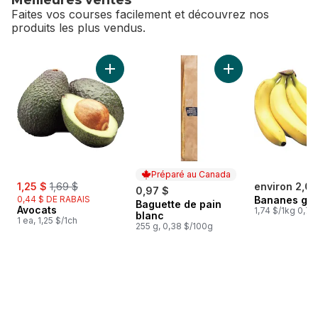
Faites vos courses facilement et découvrez nos
produits les plus vendus.
sauter Meilleures ventes
Ajouter Avocats au panier
Ajouter Baguette d
Préparé au Canada
sale:
, formerly:
1,25 $
1,69 $
environ 2,00
0,97 $
0,44 $ DE RABAIS
Bananes gr
Baguette de pain
Préparé au Canada
Avocats
1,74 $/1kg 0,79
blanc
1 ea, 1,25 $/1ch
255 g, 0,38 $/100g