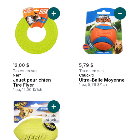
Ajouter Jouet pour chien Tire Flyer au pa
Ajouter U
12,00 $
5,79 $
Taxes en sus
Taxes en sus
Nerf
Chuckit!
Jouet pour chien
Ultra-Balle Moyenne
Tire Flyer
1 ea, 5,79 $/1ch
1 ea, 12,00 $/1ch
Ajouter Jouet pour chien Feeder Football 
Faible
stock