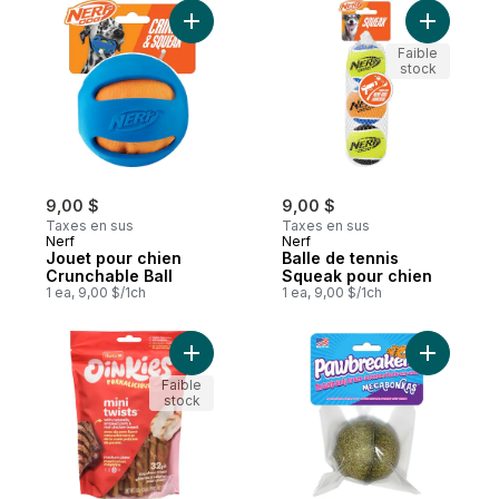
Ajouter Jouet pour chien Crunchable Ball 
Ajouter B
Faible
stock
9,00 $
9,00 $
Taxes en sus
Taxes en sus
Nerf
Nerf
Jouet pour chien
Balle de tennis
Crunchable Ball
Squeak pour chien
1 ea, 9,00 $/1ch
1 ea, 9,00 $/1ch
Ajouter HRTZ OINK TORSADES PORC AV P
Ajouter J
Faible
stock