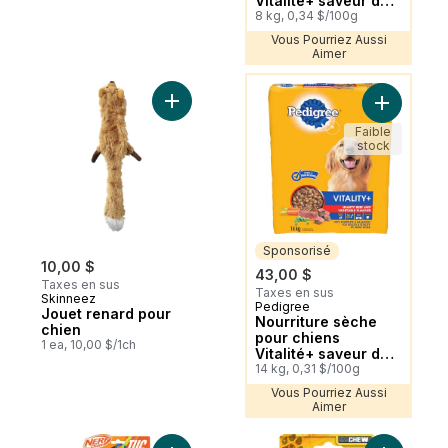
Vitalité+ saveur de
poulet rôti et de
8 kg, 0,34 $/100g
légumes
Vous Pourriez Aussi
Aimer
Vous Pourriez Aussi Aimer
Ajouter Jouet renard pour chien au panie
Ajouter No
Faible
stock
Sponsorisé
10,00 $
43,00 $
Taxes en sus
Taxes en sus
Skinneez
Pedigree
Sponsorisé
Jouet renard pour
Nourriture sèche
chien
pour chiens
1 ea, 10,00 $/1ch
Vitalité+ saveur de
bœuf nourrissant et
14 kg, 0,31 $/100g
de légumes
Vous Pourriez Aussi
Aimer