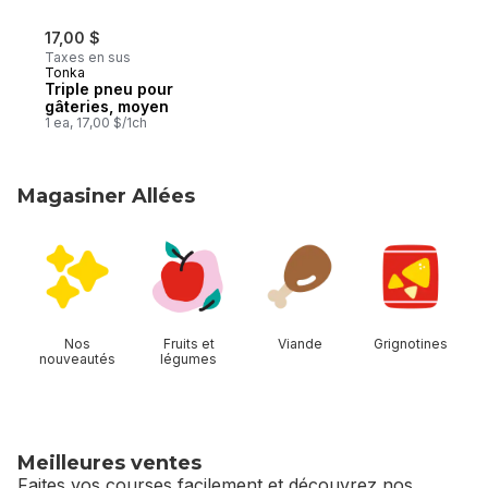
17,00 $
Taxes en sus
Tonka
Triple pneu pour
gâteries, moyen
1 ea, 17,00 $/1ch
Magasiner Allées
sauter Magasiner Allées
Nos
Fruits et
Viande
Grignotines
nouveautés
légumes
Meilleures ventes
Faites vos courses facilement et découvrez nos