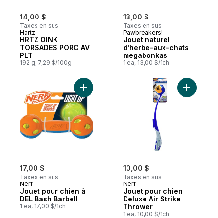
14,00 $
13,00 $
Taxes en sus
Taxes en sus
Hartz
Pawbreakers!
HRTZ OINK
Jouet naturel
TORSADES PORC AV
d'herbe-aux-chats
PLT
megabonkas
192 g, 7,29 $/100g
1 ea, 13,00 $/1ch
Ajouter Jouet pour chien à DEL Bash Barbe
Ajouter J
17,00 $
10,00 $
Taxes en sus
Taxes en sus
Nerf
Nerf
Jouet pour chien à
Jouet pour chien
DEL Bash Barbell
Deluxe Air Strike
1 ea, 17,00 $/1ch
Thrower
1 ea, 10,00 $/1ch