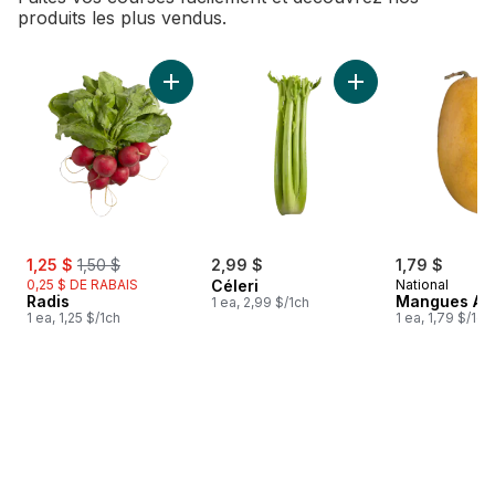
produits les plus vendus.
sauter Meilleures ventes
Ajouter Radis au panier
Ajouter Céleri au p
sale:
, formerly:
1,25 $
1,50 $
2,99 $
1,79 $
0,25 $ DE RABAIS
Céleri
National
Radis
Mangues Ata
1 ea, 2,99 $/1ch
1 ea, 1,25 $/1ch
1 ea, 1,79 $/1ch