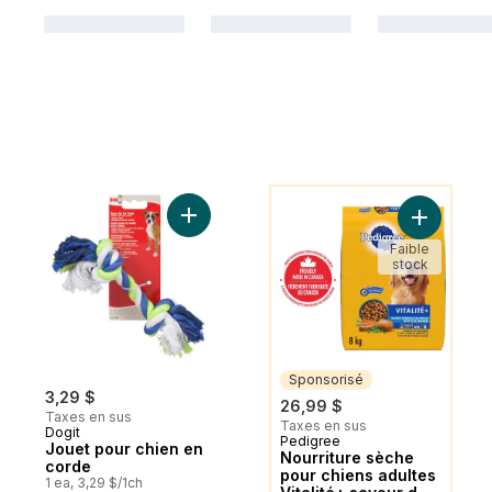
Vous Pourriez Aussi Aimer
Ajouter Jouet pour chien en corde au pan
Ajouter No
Faible
stock
Sponsorisé
3,29 $
26,99 $
Taxes en sus
Taxes en sus
Dogit
Pedigree
Sponsorisé
Jouet pour chien en
Nourriture sèche
corde
pour chiens adultes
1 ea, 3,29 $/1ch