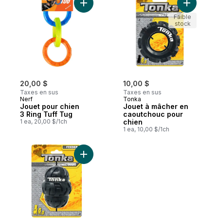
Ajouter Jouet pour chien 3 Ring Tuff Tug 
Ajouter J
Faible
stock
20,00 $
10,00 $
Taxes en sus
Taxes en sus
Nerf
Tonka
Jouet pour chien
Jouet à mâcher en
3 Ring Tuff Tug
caoutchouc pour
1 ea, 20,00 $/1ch
chien
1 ea, 10,00 $/1ch