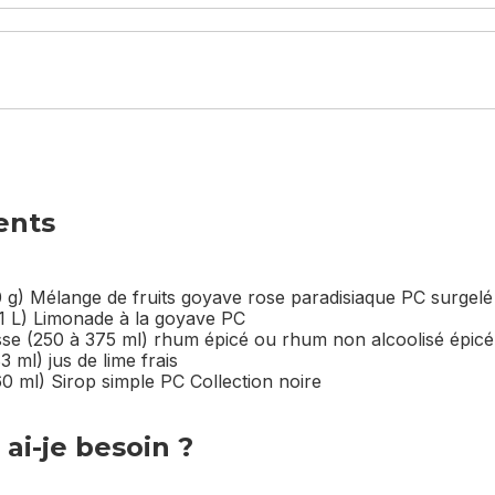
ents
0 g) Mélange de fruits goyave rose paradisiaque PC surgelé
(1 L) Limonade à la goyave PC
asse (250 à 375 ml) rhum épicé ou rhum non alcoolisé épicé
3 ml) jus de lime frais
60 ml) Sirop simple PC Collection noire
ai-je besoin ?