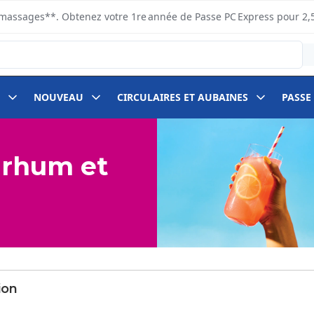
s ramassages**. Obtenez votre 1re année de Passe PC Express pour 2,
NOUVEAU
CIRCULAIRES ET AUBAINES
PASSE
 rhum et
section
ion