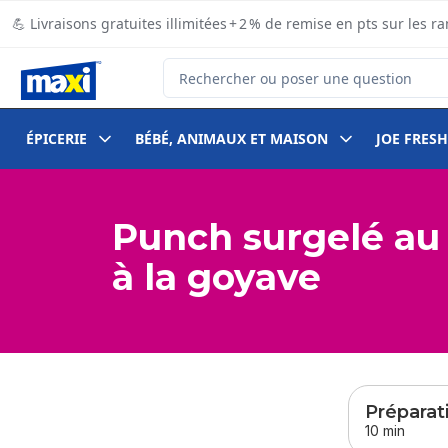
Passer au contenu principal
Passer au pied de page
💪 Livraisons gratuites illimitées + 2 % de remise en pts sur le
Rechercher des produits
ÉPICERIE
BÉBÉ, ANIMAUX ET MAISON
JOE FRESH
Punch surgelé au
à la goyave
sauter
cette 
Préparat
10 min