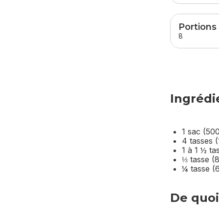
Portions
8
Ingrédi
1 sac (50
4 tasses 
1 à 1 ½ t
⅓ tasse (8
¼ tasse (
De quoi 