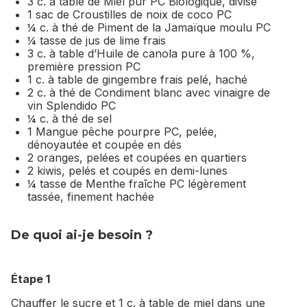
3 c. à table de Miel pur PC Biologique, divisé
1 sac de Croustilles de noix de coco PC
¼ c. à thé de Piment de la Jamaïque moulu PC
¼ tasse de jus de lime frais
3 c. à table d’Huile de canola pure à 100 %,
première pression PC
1 c. à table de gingembre frais pelé, haché
2 c. à thé de Condiment blanc avec vinaigre de
vin Splendido PC
¼ c. à thé de sel
1 Mangue pêche pourpre PC, pelée,
dénoyautée et coupée en dés
2 oranges, pelées et coupées en quartiers
2 kiwis, pelés et coupés en demi-lunes
¼ tasse de Menthe fraîche PC légèrement
tassée, finement hachée
De quoi ai-je besoin ?
Étape 1
Chauffer le sucre et 1 c. à table de miel dans une