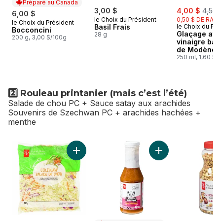
Préparé au Canada
sale:
, form
3,00 $
4,00 $
4,50 
6,00 $
le Choix du Président
0,50 $ DE RABA
le Choix du Président
Préparé au Canada
Basil Frais
le Choix du Pré
Bocconcini
Glaçage av
28 g
200 g, 3,00 $/100g
vinaigre ba
de Modène
250 ml, 1,60 $/
2️⃣ Rouleau printanier (mais c’est l’été)
Salade de chou PC + Sauce satay aux arachides
Souvenirs de Szechwan PC + arachides hachées +
menthe
sauter 2️⃣ Rouleau printanier (mais c’est l’été)
Ajouter Salade de chou au panier
Ajouter Sauce sata