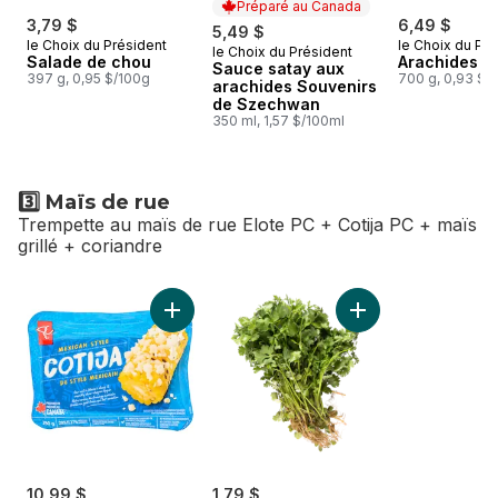
Préparé au Canada
3,79 $
6,49 $
5,49 $
le Choix du Président
le Choix du Pré
le Choix du Président
Préparé au Canada
Salade de chou
Arachides sa
Sauce satay aux
397 g, 0,95 $/100g
700 g, 0,93 $/
arachides Souvenirs
de Szechwan
350 ml, 1,57 $/100ml
3️⃣ Maïs de rue
Trempette au maïs de rue Elote PC + Cotija PC + maïs
grillé + coriandre
sauter 3️⃣ Maïs de rue
Ajouter Cotija de style mexicain au panier
Ajouter Coriandre 
10,99 $
1,79 $