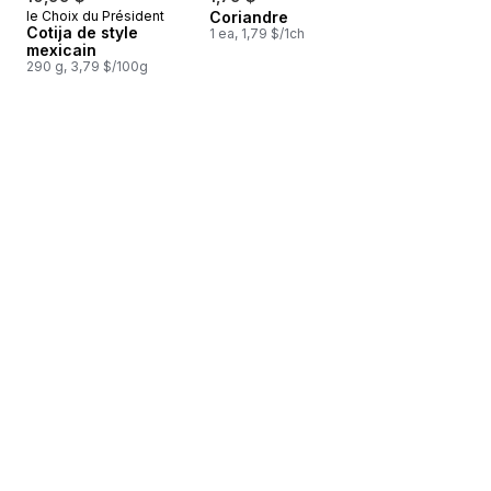
le Choix du Président
Coriandre
Cotija de style
1 ea, 1,79 $/1ch
mexicain
290 g, 3,79 $/100g