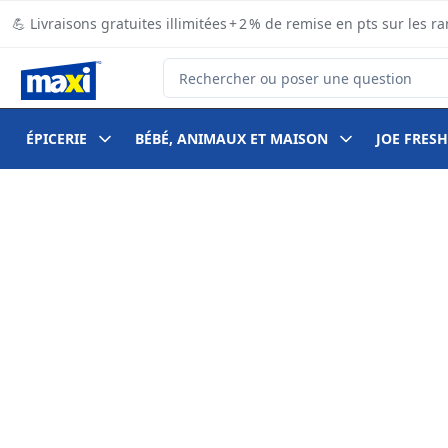
Passer au contenu principal
Passer au pied de page
💪 Livraisons gratuites illimitées + 2 % de remise en pts sur le
Rechercher des produits
ÉPICERIE
BÉBÉ, ANIMAUX ET MAISON
JOE FRESH