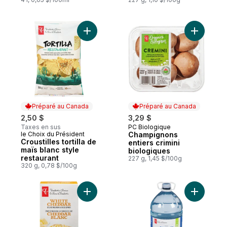
Ajouter Croustilles tortilla de maïs blanc s
Ajouter C
Préparé au Canada
Préparé au Canada
2,50 $
3,29 $
Taxes en sus
PC Biologique
Préparé au Canada
le Choix du Président
Champignons
Préparé au Canada
Croustilles tortilla de
entiers crimini
maïs blanc style
biologiques
restaurant
227 g, 1,45 $/100g
320 g, 0,78 $/100g
Ajouter Dîner de macaroni au fromage de
Ajouter Ea