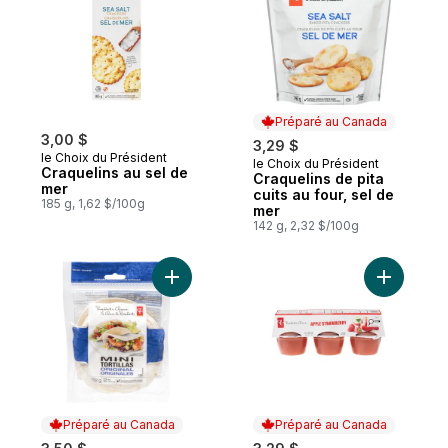
Préparé au Canada
3,00 $
3,29 $
le Choix du Président
le Choix du Président
Préparé au Canada
Craquelins au sel de
Craquelins de pita
mer
cuits au four, sel de
185 g, 1,62 $/100g
mer
142 g, 2,32 $/100g
Ajouter Mini tortillas originales au panier
Ajouter M
Préparé au Canada
Préparé au Canada