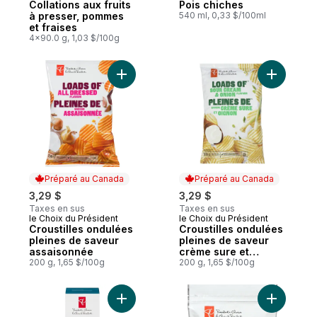
Collations aux fruits
Pois chiches
à presser, pommes
540 ml, 0,33 $/100ml
et fraises
4x90.0 g, 1,03 $/100g
Ajouter Croustilles ondulées pleines de 
Ajouter C
Préparé au Canada
Préparé au Canada
3,29 $
3,29 $
Taxes en sus
Taxes en sus
le Choix du Président
le Choix du Président
Préparé au Canada
Préparé au Canada
Croustilles ondulées
Croustilles ondulées
pleines de saveur
pleines de saveur
assaisonnée
crème sure et
200 g, 1,65 $/100g
oignon
200 g, 1,65 $/100g
Ajouter Craquelins au sel de mer au panie
Ajouter Cr