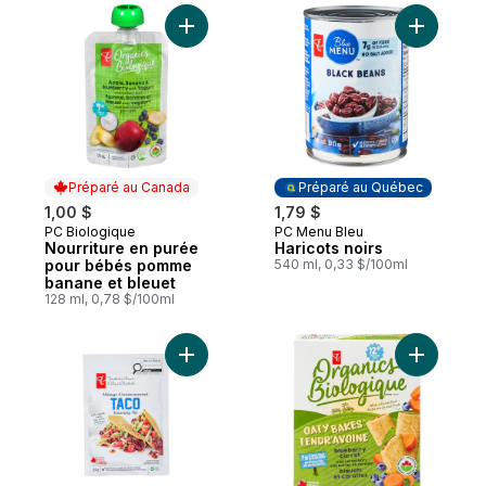
Ajouter Nourriture en purée pour bébés 
Ajouter Ha
Préparé au Canada
Préparé au Québec
1,00 $
1,79 $
PC Biologique
PC Menu Bleu
Préparé au Canada
Préparé au Québec
Nourriture en purée
Haricots noirs
pour bébés pomme
540 ml, 0,33 $/100ml
banane et bleuet
128 ml, 0,78 $/100ml
Ajouter Mélange d’assaisonnement taco a
Ajouter M