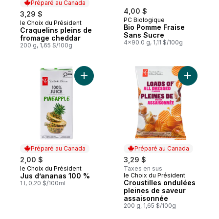
Préparé au Canada
4,00 $
3,29 $
PC Biologique
le Choix du Président
Préparé au Canada
Bio Pomme Fraise
Craquelins pleins de
Sans Sucre
fromage cheddar
4x90.0 g, 1,11 $/100g
200 g, 1,65 $/100g
Ajouter Jus d’ananas 100 % au panier
Ajouter C
Préparé au Canada
Préparé au Canada
2,00 $
3,29 $
le Choix du Président
Taxes en sus
Préparé au Canada
Jus d’ananas 100 %
le Choix du Président
Préparé au Canada
Croustilles ondulées
1 l, 0,20 $/100ml
pleines de saveur
assaisonnée
200 g, 1,65 $/100g