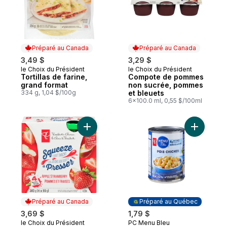
Préparé au Canada
Préparé au Canada
3,49 $
3,29 $
le Choix du Président
le Choix du Président
Préparé au Canada
Préparé au Canada
Tortillas de farine,
Compote de pommes
grand format
non sucrée, pommes
334 g, 1,04 $/100g
et bleuets
6x100.0 ml, 0,55 $/100ml
Ajouter Collations aux fruits à presser, p
Préparé au Canada
Préparé au Québec
3,69 $
1,79 $
le Choix du Président
PC Menu Bleu
Préparé au Canada
Préparé au Québec