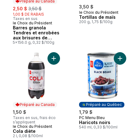
Préparé au Canada
sale:
, formerly:
3,50 $
2,50 $
3,50 $
le Choix du Président
1,00 $ DE RABAIS
Tortillas de maïs
Taxes en sus
200 g, 1,75 $/100g
le Choix du Président
Préparé au Canada
Barres granola
Tendres et enrobées
aux brisures de
chocolat
5x156.0 g, 0,32 $/100g
Ajouter Cola diète au panier
Ajouter Ha
Préparé au Canada
Préparé au Québec
1,50 $
1,79 $
Taxes en sus, frais éco
PC Menu Bleu
Préparé au Québec
s’appliquent
Haricots noirs
le Choix du Président
Préparé au Canada
540 ml, 0,33 $/100ml
Cola diète
2 l, 0,08 $/100ml