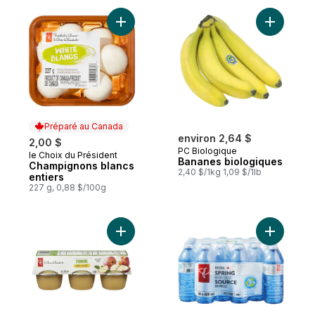
Ajouter Champignons blancs entiers au pa
Ajouter B
Préparé au Canada
environ 2,64 $
2,00 $
PC Biologique
le Choix du Président
Préparé au Canada
Bananes biologiques
Champignons blancs
2,40 $/1kg 1,09 $/1lb
entiers
227 g, 0,88 $/100g
Ajouter E