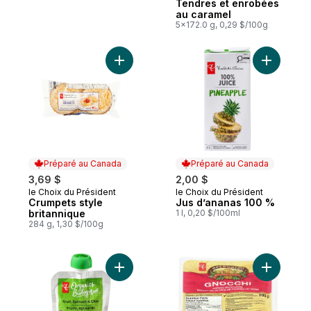
Tendres et enrobées
au caramel
5x172.0 g, 0,29 $/100g
Ajouter Crumpets style britannique au pan
Ajouter J
Préparé au Canada
Préparé au Canada
3,69 $
2,00 $
le Choix du Président
le Choix du Président
Préparé au Canada
Préparé au Canada
Crumpets style
Jus d’ananas 100 %
britannique
1 l, 0,20 $/100ml
284 g, 1,30 $/100g
Ajouter Nourriture en purée pour bébé Biol
Ajouter G