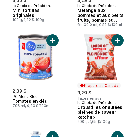
3,50 $
3,29 $
le Choix du Président
le Choix du Président
Préparé au Canada
Préparé au Canada
Mini tortillas
Mélange aux
originales
pommes et aux petits
192 g, 1,82 $/100g
fruits, pomme et
fraise
6x100.0 ml, 0,55 $/100ml
Ajouter Tomates en dés au panier
Préparé au Canada
2,39 $
3,29 $
PC Menu Bleu
Taxes en sus
Tomates en dés
le Choix du Président
Préparé au Canada
796 ml, 0,30 $/100ml
Croustilles ondulées
pleines de saveur
ketchup
200 g, 1,65 $/100g