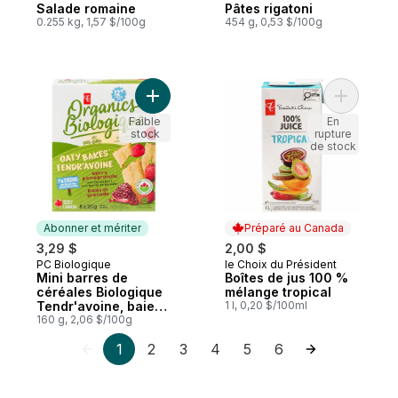
Salade romaine
Pâtes rigatoni
0.255 kg, 1,57 $/100g
454 g, 0,53 $/100g
Ajouter Mini barres de céréales Biologiq
Ajouter B
Faible
En
stock
rupture
de stock
Abonner et mériter
Préparé au Canada
3,29 $
2,00 $
PC Biologique
le Choix du Président
Abonner et mériter
Préparé au Canada
Mini barres de
Boîtes de jus 100 %
céréales Biologique
mélange tropical
Tendr'avoine, baies
1 l, 0,20 $/100ml
et grenade
160 g, 2,06 $/100g
1
2
3
4
5
6