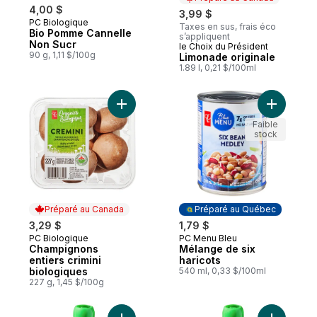
4,00 $
3,99 $
PC Biologique
Taxes en sus, frais éco
Bio Pomme Cannelle
s’appliquent
Non Sucr
le Choix du Président
Préparé au Canada
90 g, 1,11 $/100g
Limonade originale
1.89 l, 0,21 $/100ml
Ajouter Champignons entiers crimini biolo
Ajouter M
Faible
stock
Préparé au Canada
Préparé au Québec
3,29 $
1,79 $
PC Biologique
PC Menu Bleu
Préparé au Canada
Préparé au Québec
Champignons
Mélange de six
entiers crimini
haricots
biologiques
540 ml, 0,33 $/100ml
227 g, 1,45 $/100g