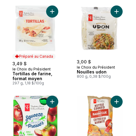
Ajouter Tortillas de farine, format moyen 
Ajouter N
Préparé au Canada
3,00 $
3,49 $
le Choix du Président
le Choix du Président
Préparé au Canada
Nouilles udon
Tortillas de farine,
800 g, 0,38 $/100g
format moyen
297 g, 1,18 $/100g
Ajouter C