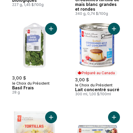
biologiques
maïs blanc grandes
227 g, 1,45 $/100g
et rondes
340 g, 0,74 $/100g
Ajouter Basil Frais au panier
Ajouter L
Préparé au Canada
3,00 $
3,00 $
le Choix du Président
le Choix du Président
Préparé au Canada
Basil Frais
Lait concentré sucré
28 g
300 ml, 1,00 $/100ml
Ajouter Tortillas de farine, grand format a
Ajouter C