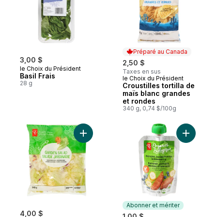
Préparé au Canada
3,00 $
2,50 $
le Choix du Président
Taxes en sus
Basil Frais
le Choix du Président
Préparé au Canada
28 g
Croustilles tortilla de
maïs blanc grandes
et rondes
340 g, 0,74 $/100g
Ajouter Salade jardinière au panier
Ajouter N
Abonner et mériter
4,00 $
1,00 $