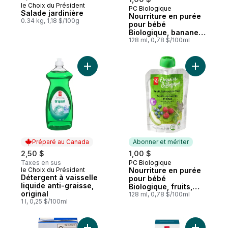
le Choix du Président
PC Biologique
Abonner et mériter
Salade jardinière
Nourriture en purée
0.34 kg, 1,18 $/100g
pour bébé
Biologique, bananes,
patates douces et
128 ml, 0,78 $/100ml
bleuets
Ajouter Détergent à vaisselle liquide anti-
Ajouter N
Préparé au Canada
Abonner et mériter
2,50 $
1,00 $
Taxes en sus
PC Biologique
Abonner et mériter
le Choix du Président
Nourriture en purée
Préparé au Canada
Détergent à vaisselle
pour bébé
liquide anti-graisse,
Biologique, fruits,
original
épinards et chia
128 ml, 0,78 $/100ml
1 l, 0,25 $/100ml