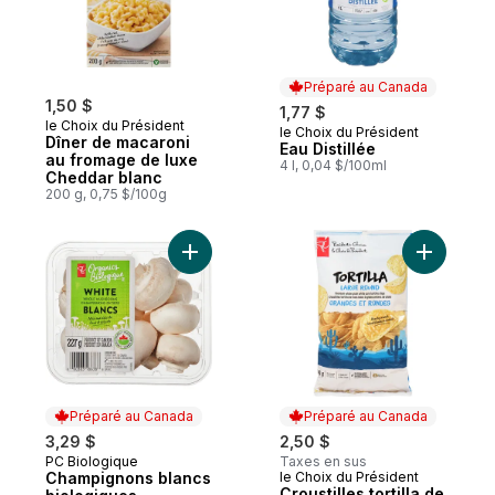
Préparé au Canada
1,50 $
1,77 $
le Choix du Président
le Choix du Président
Préparé au Canada
Dîner de macaroni
Eau Distillée
au fromage de luxe
4 l, 0,04 $/100ml
Cheddar blanc
200 g, 0,75 $/100g
Ajouter Champignons blancs biologiques 
Préparé au Canada
Préparé au Canada
3,29 $
2,50 $
PC Biologique
Taxes en sus
Préparé au Canada
Champignons blancs
le Choix du Président
Préparé au Canada
Croustilles tortilla de