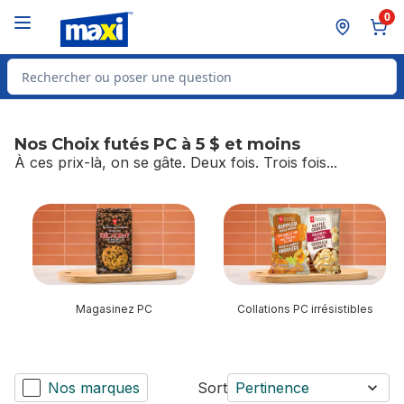
Passer au contenu principal
Passer au pied de page
0
Rechercher des produits
Nos Choix futés PC à 5 $ et moins
À ces prix-là, on se gâte. Deux fois. Trois fois...
sauter Nos Choix futés PC à 5 $ et moins
Magasinez PC
Collations PC irrésistibles
Nos marques
Sort
Pertinence