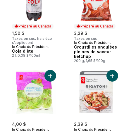
Préparé au Canada
Préparé au Canada
1,50 $
3,29 $
Taxes en sus, frais éco
Taxes en sus
s’appliquent
le Choix du Président
Préparé au Canada
le Choix du Président
Croustilles ondulées
Préparé au Canada
Cola diète
pleines de saveur
2 l, 0,08 $/100ml
ketchup
200 g, 1,65 $/100g
Ajouter Salade romaine au panier
Ajouter Pâ
4,00 $
2,39 $
le Choix du Président
le Choix du Président