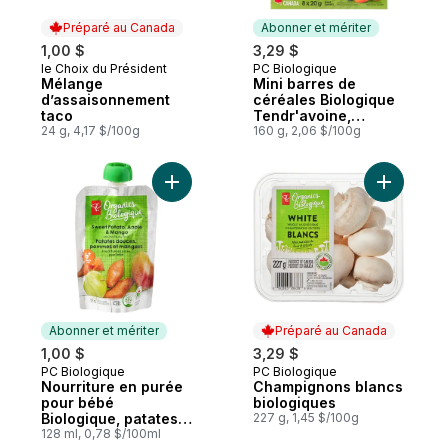
Préparé au Canada
Abonner et mériter
1,00 $
3,29 $
le Choix du Président
PC Biologique
Préparé au Canada
Abonner et mériter
Mélange
Mini barres de
d’assaisonnement
céréales Biologique
taco
Tendr'avoine,
24 g, 4,17 $/100g
bleuets et carottes
160 g, 2,06 $/100g
Ajouter Nourriture en purée pour bébé B
Ajouter C
Abonner et mériter
Préparé au Canada
1,00 $
3,29 $
PC Biologique
PC Biologique
Abonner et mériter
Préparé au Canada
Nourriture en purée
Champignons blancs
pour bébé
biologiques
Biologique, patates
227 g, 1,45 $/100g
douces, pommes et
128 ml, 0,78 $/100ml