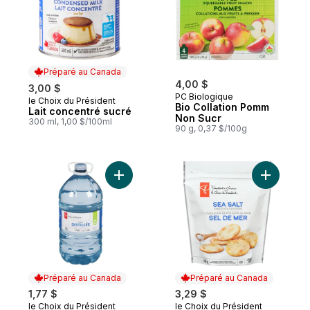
Préparé au Canada
4,00 $
3,00 $
PC Biologique
le Choix du Président
Préparé au Canada
Bio Collation Pomm
Lait concentré sucré
Non Sucr
300 ml, 1,00 $/100ml
90 g, 0,37 $/100g
Ajouter Eau Distillée au panier
Ajouter Cr
Préparé au Canada
Préparé au Canada
1,77 $
3,29 $
le Choix du Président
le Choix du Président
Préparé au Canada
Préparé au Canada