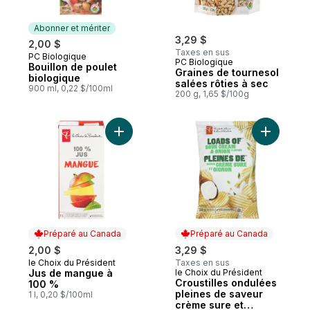
Abonner et mériter
3,29 $
2,00 $
Taxes en sus
PC Biologique
Abonner et mériter
PC Biologique
Bouillon de poulet
Graines de tournesol
biologique
salées rôties à sec
900 ml, 0,22 $/100ml
200 g, 1,65 $/100g
Ajouter Jus de mangue à 100 % au panier
Ajouter C
Préparé au Canada
Préparé au Canada
2,00 $
3,29 $
le Choix du Président
Taxes en sus
Préparé au Canada
Jus de mangue à
le Choix du Président
Préparé au Canada
Croustilles ondulées
100 %
pleines de saveur
1 l, 0,20 $/100ml
crème sure et