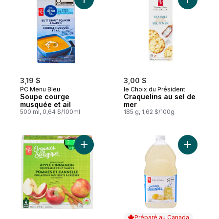
Ajouter C
Ajouter Soupe courg
3,19 $
3,00 $
PC Menu Bleu
le Choix du Président
Soupe courge
Craquelins au sel de
musquée et ail
mer
500 ml, 0,64 $/100ml
185 g, 1,62 $/100g
Ajouter Bio Pomme Cannelle Non Sucr au 
Ajouter L
Préparé au Canada