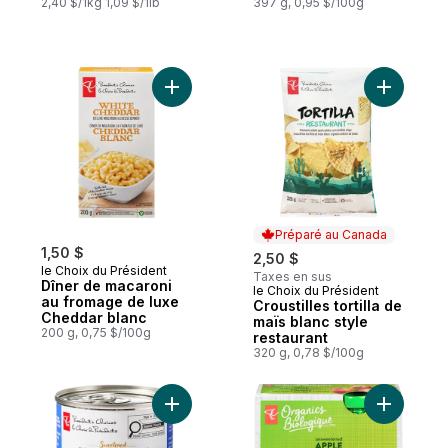
2,40 $/1kg 1,09 $/1lb
397 g, 0,95 $/100g
Ajouter Dîner de macaroni au fromage de
Ajouter Cr
Préparé au Canada
1,50 $
2,50 $
le Choix du Président
Taxes en sus
Dîner de macaroni
le Choix du Président
Préparé au Canada
au fromage de luxe
Croustilles tortilla de
Cheddar blanc
maïs blanc style
200 g, 0,75 $/100g
restaurant
320 g, 0,78 $/100g
Ajouter Lait concentré sucré au panier
Ajouter B