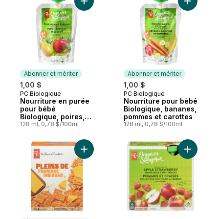
Ajouter Nourriture en purée pour bébé Bi
Ajouter N
Abonner et mériter
Abonner et mériter
1,00 $
1,00 $
PC Biologique
PC Biologique
Abonner et mériter
Abonner et mériter
Nourriture en purée
Nourriture pour bébé
pour bébé
Biologique, bananes,
Biologique, poires,
pommes et carottes
pommes et brocoli
128 ml, 0,78 $/100ml
128 ml, 0,78 $/100ml
Ajouter Craquelins pleins de fromage che
Ajouter B