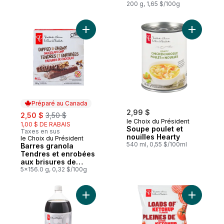
oignon
200 g, 1,65 $/100g
Ajouter Barres granola Tendres et enrobé
Ajouter S
Préparé au Canada
sale:
, formerly:
2,99 $
2,50 $
3,50 $
le Choix du Président
1,00 $ DE RABAIS
Soupe poulet et
Taxes en sus
nouilles Hearty
le Choix du Président
Préparé au Canada
540 ml, 0,55 $/100ml
Barres granola
Tendres et enrobées
aux brisures de
chocolat
5x156.0 g, 0,32 $/100g
Ajouter Cola diète au panier