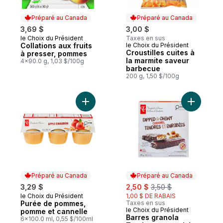
Préparé au Canada
Préparé au Canada
3,69 $
3,00 $
le Choix du Président
Taxes en sus
Préparé au Canada
Collations aux fruits
le Choix du Président
Préparé au Canada
Croustilles cuites à
à presser, pommes
la marmite saveur
4x90.0 g, 1,03 $/100g
barbecue
200 g, 1,50 $/100g
Ajouter Purée de pommes, pomme et cann
Ajouter B
Préparé au Canada
Préparé au Canada
sale:
, formerly:
3,29 $
2,50 $
3,50 $
le Choix du Président
1,00 $ DE RABAIS
Préparé au Canada
Purée de pommes,
Taxes en sus
le Choix du Président
Préparé au Canada
pomme et cannelle
Barres granola
6x100.0 ml, 0,55 $/100ml