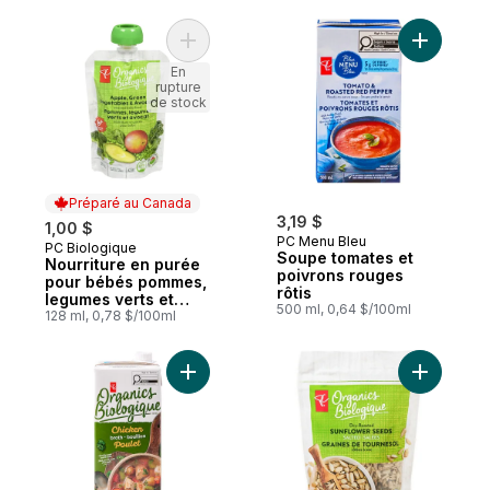
mangues
Ajouter Nourriture en purée pour bébés 
En
rupture
de stock
Préparé au Canada
3,19 $
1,00 $
PC Menu Bleu
PC Biologique
Préparé au Canada
Soupe tomates et
Nourriture en purée
poivrons rouges
pour bébés pommes,
rôtis
legumes verts et
500 ml, 0,64 $/100ml
avocat
128 ml, 0,78 $/100ml
Ajouter Bouillon de poulet biologique au 
Ajouter G