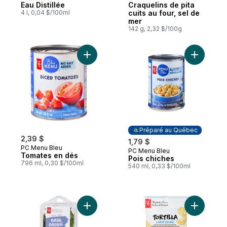
Eau Distillée
Craquelins de pita
4 l, 0,04 $/100ml
cuits au four, sel de
mer
142 g, 2,32 $/100g
Ajouter Tomates en dés au panier
Préparé au Québec
2,39 $
1,79 $
PC Menu Bleu
PC Menu Bleu
Préparé au Québec
Tomates en dés
Pois chiches
796 ml, 0,30 $/100ml
540 ml, 0,33 $/100ml
Ajouter Basil Frais au panier