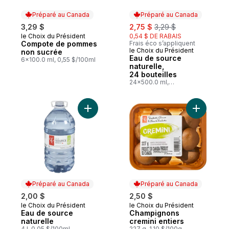
Préparé au Canada
Préparé au Canada
sale:
, formerly:
3,29 $
2,75 $
3,29 $
le Choix du Président
0,54 $ DE RABAIS
Préparé au Canada
Compote de pommes
Frais éco s’appliquent
le Choix du Président
Préparé au Canada
non sucrée
Eau de source
6x100.0 ml, 0,55 $/100ml
naturelle,
24 bouteilles
24x500.0 ml,
0,02 $/100ml
Ajouter Eau de source naturelle au panier
Ajouter C
Préparé au Canada
Préparé au Canada
2,00 $
2,50 $
le Choix du Président
le Choix du Président
Préparé au Canada
Préparé au Canada
Eau de source
Champignons
naturelle
cremini entiers
4 l, 0,05 $/100ml
227 g, 1,10 $/100g