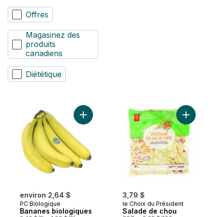
Offres
Magasinez des
produits
canadiens
Diététique
Ajouter Bananes biologiques au panier
Ajouter S
environ 2,64 $
3,79 $
PC Biologique
le Choix du Président
Bananes biologiques
Salade de chou