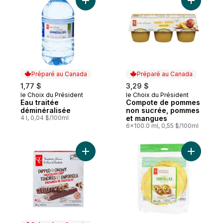
Ajouter 
Ajouter Eau traitée déminéralisée au p
Préparé au Canada
Préparé au Canada
1,77 $
3,29 $
le Choix du Président
le Choix du Président
Préparé au Canada
Préparé au Canada
Eau traitée
Compote de pommes
déminéralisée
non sucrée, pommes
4 l, 0,04 $/100ml
et mangues
6x100.0 ml, 0,55 $/100ml
Ajouter Barres granola Tendres et enrobé
Ajouter To