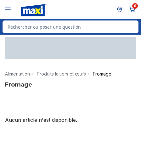
Passer au contenu principal
Passer au pied de page
0
Rechercher des produits
Alimentation
Produits laitiers et œufs
Fromage
Fromage
Aucun article n'est disponible.