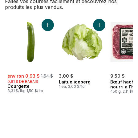
Faites vos courses facilement et découvrez nos
produits les plus vendus.
sauter Meilleures ventes
Ajouter Courgette au panier
Ajouter Laitue iceb
sale:
, formerly:
environ 0,93 $
1,54 $
3,00 $
9,50 $
0,61 $ DE RABAIS
Laitue iceberg
Bœuf haché
Courgette
1 ea, 3,00 $/1ch
nourri à l'he
3,31 $/1kg 1,50 $/1lb
450 g, 2,11 $/1