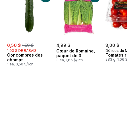
sale:
, formerly:
0,50 $
1,50 $
4,99 $
3,00 $
1,00 $ DE RABAIS
Cœur de Romaine,
Délices du Ma
Concombres des
Tomates rai
paquet de 3
champs
283 g, 1,06 $/1
3 ea, 1,66 $/1ch
1 ea, 0,50 $/1ch