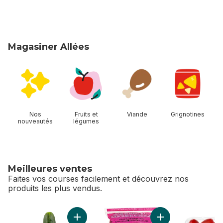
Magasiner Allées
sauter Magasiner Allées
Nos
Fruits et
Viande
Grignotines
nouveautés
légumes
Meilleures ventes
Faites vos courses facilement et découvrez nos
produits les plus vendus.
sauter Meilleures ventes
Ajouter Concombres des champs au panier
Ajouter Cœur de R