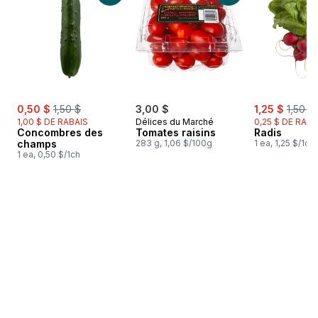
sale:
, formerly:
sale:
, forme
0,50 $
1,50 $
3,00 $
1,25 $
1,50 $
1,00 $ DE RABAIS
Délices du Marché
0,25 $ DE RABA
Concombres des
Tomates raisins
Radis
champs
283 g, 1,06 $/100g
1 ea, 1,25 $/1ch
1 ea, 0,50 $/1ch