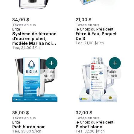
34,00 $
21,00 $
Taxes en sus
Taxes en sus
Brita
le Choix du Président
Système de filtration
Filtre À Eau, Paquet
d’eau en pichet,
De 3
modèle Marina noir
1 ea, 21,00 $/1ch
de 8 tasses avec 1
1 ea, 34,00 $/1ch
filtre de rechange
Ajouter Pich huron noir au panier
Ajouter P
Faible
Faible
stock
stock
35,00 $
32,00 $
Taxes en sus
Taxes en sus
Brita
le Choix du Président
Pich huron noir
Pichet blanc
1 ea, 35,00 $/1ch
1 ea, 32,00 $/1ch