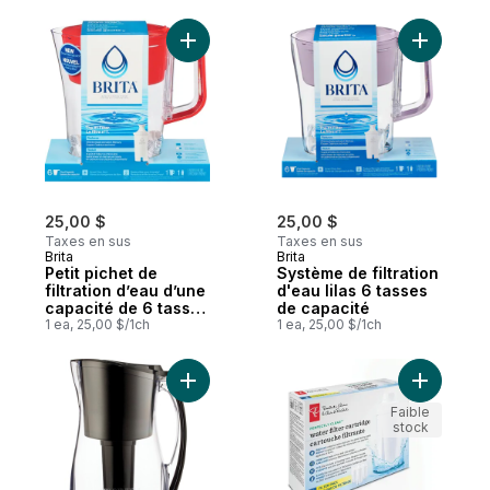
filtre de rechange
Ajouter Petit pichet de filtration d’eau d
Ajouter Sy
25,00 $
25,00 $
Taxes en sus
Taxes en sus
Brita
Brita
Petit pichet de
Système de filtration
filtration d’eau d’une
d'eau lilas 6 tasses
capacité de 6 tasses
de capacité
avec 1 filtre
1 ea, 25,00 $/1ch
1 ea, 25,00 $/1ch
standard, sans BPA,
modèle Denali rouge
Ajouter Système de filtration d’eau en pic
Ajouter Fi
Faible
stock