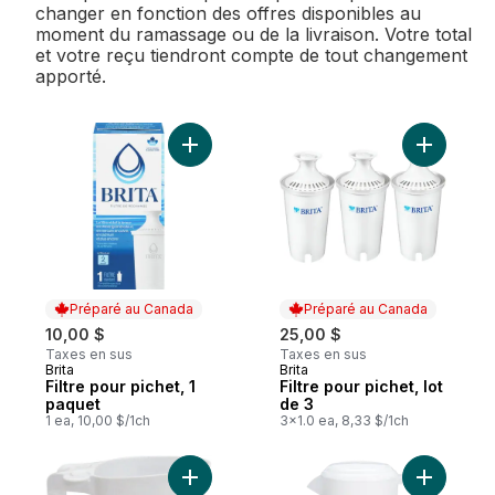
changer en fonction des offres disponibles au
moment du ramassage ou de la livraison. Votre total
et votre reçu tiendront compte de tout changement
apporté.
Ajouter Filtre pour pichet, 1 paquet au pan
Ajouter Fi
Préparé au Canada
Préparé au Canada
10,00 $
25,00 $
Taxes en sus
Taxes en sus
Brita
Brita
Préparé au Canada
Préparé au Canada
Filtre pour pichet, 1
Filtre pour pichet, lot
paquet
de 3
1 ea, 10,00 $/1ch
3x1.0 ea, 8,33 $/1ch
Ajouter Pichet à lait avec coupe-sac au p
Ajouter Pi