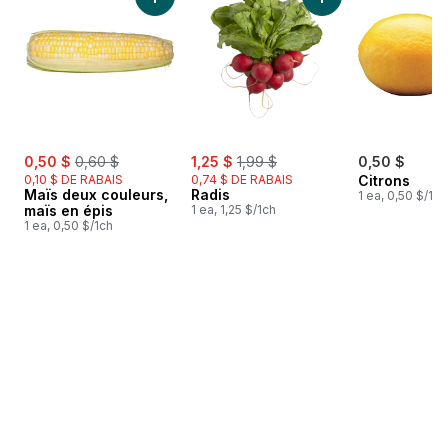
Ajouter Maïs deux couleurs, maïs en épis au
Ajouter Radis au pa
sale:
, formerly:
sale:
, formerly:
0,50 $
0,60 $
1,25 $
1,99 $
0,50 $
0,10 $ DE RABAIS
0,74 $ DE RABAIS
Citrons
Maïs deux couleurs,
Radis
1 ea, 0,50 $/1ch
maïs en épis
1 ea, 1,25 $/1ch
1 ea, 0,50 $/1ch