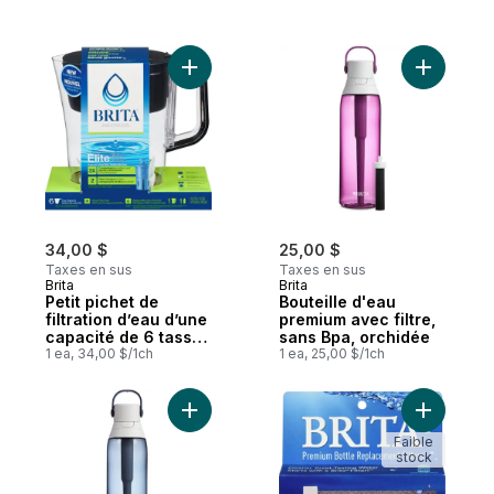
Ajouter Petit pichet de filtration d’eau d’
Ajouter B
34,00 $
25,00 $
Taxes en sus
Taxes en sus
Brita
Brita
Petit pichet de
Bouteille d'eau
filtration d’eau d’une
premium avec filtre,
capacité de 6 tasses
sans Bpa, orchidée
avec 1 filtre EliteMC,
1 ea, 34,00 $/1ch
1 ea, 25,00 $/1ch
sans BPA, modèle
Denali noir
Ajouter Bouteille d'eau premium avec filtr
Ajouter Fi
Faible
stock