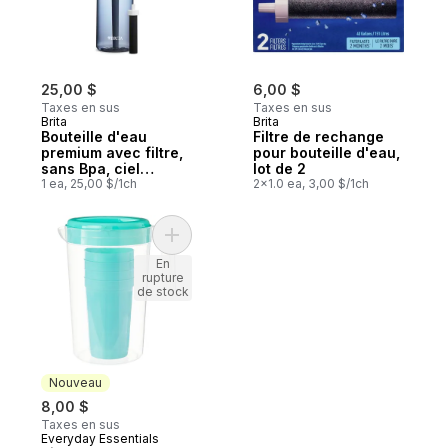
25,00 $
6,00 $
Taxes en sus
Taxes en sus
Brita
Brita
Bouteille d'eau
Filtre de rechange
premium avec filtre,
pour bouteille d'eau,
sans Bpa, ciel
lot de 2
nocturne
1 ea, 25,00 $/1ch
2x1.0 ea, 3,00 $/1ch
Ajouter Pichet avec 4 gobelets au panier
En
rupture
de stock
Nouveau
8,00 $
Taxes en sus
Everyday Essentials
Nouveau