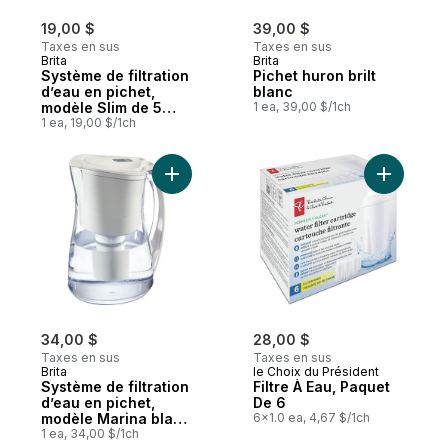
19,00 $
39,00 $
Taxes en sus
Taxes en sus
Brita
Brita
Système de filtration
Pichet huron brilt
d’eau en pichet,
blanc
modèle Slim de 5
1 ea, 39,00 $/1ch
tasses avec 1 filtre
1 ea, 19,00 $/1ch
de rechange
Ajouter Système de filtration d’eau en pi
Ajouter Fi
34,00 $
28,00 $
Taxes en sus
Taxes en sus
Brita
le Choix du Président
Système de filtration
Filtre À Eau, Paquet
d’eau en pichet,
De 6
modèle Marina blanc
6x1.0 ea, 4,67 $/1ch
de 8 tasses avec 1
1 ea, 34,00 $/1ch