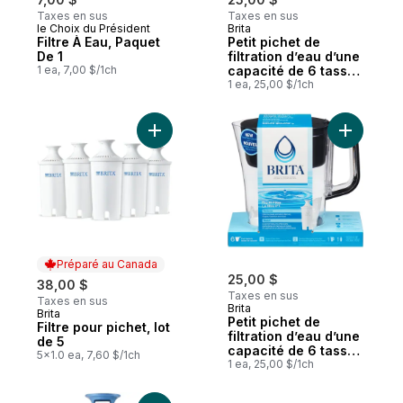
Taxes en sus
Taxes en sus
le Choix du Président
Brita
Filtre À Eau, Paquet
Petit pichet de
De 1
filtration d’eau d’une
1 ea, 7,00 $/1ch
capacité de 6 tasses
avec 1 filtre
1 ea, 25,00 $/1ch
standard, sans BPA,
modèle Denali blanc
Ajouter Filtre pour pichet, lot de 5 au pani
Ajouter Pe
Préparé au Canada
25,00 $
38,00 $
Taxes en sus
Taxes en sus
Brita
Brita
Préparé au Canada
Petit pichet de
Filtre pour pichet, lot
filtration d’eau d’une
de 5
capacité de 6 tasses
5x1.0 ea, 7,60 $/1ch
avec 1 filtre
1 ea, 25,00 $/1ch
standard, sans BPA,
modèle Denali noir