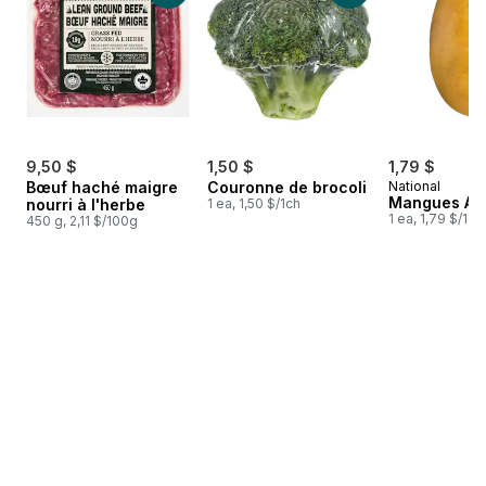
9,50 $
1,50 $
1,79 $
Bœuf haché maigre
Couronne de brocoli
National
Mangues Ata
nourri à l'herbe
1 ea, 1,50 $/1ch
1 ea, 1,79 $/1ch
450 g, 2,11 $/100g