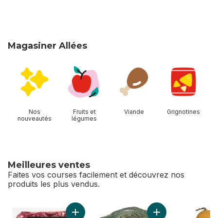
Magasiner Allées
sauter Magasiner Allées
Nos
Fruits et
Viande
Grignotines
nouveautés
légumes
Meilleures ventes
Faites vos courses facilement et découvrez nos
produits les plus vendus.
sauter Meilleures ventes
Ajouter Bœuf haché maigre nourri à l'herbe 
Ajouter Couronne d