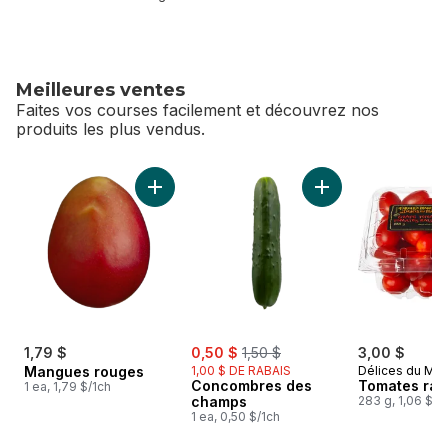
Meilleures ventes
Faites vos courses facilement et découvrez nos
produits les plus vendus.
sauter Meilleures ventes
Ajouter Mangues rouges au panier
Ajouter Concombre
sale:
, formerly:
1,79 $
0,50 $
1,50 $
3,00 $
Mangues rouges
1,00 $ DE RABAIS
Délices du Ma
Concombres des
Tomates rai
1 ea, 1,79 $/1ch
champs
283 g, 1,06 $/1
1 ea, 0,50 $/1ch