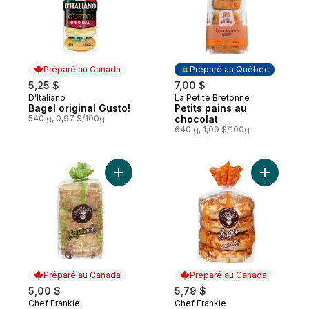
Préparé au Canada
Préparé au Québec
5,25 $
7,00 $
D’Italiano
La Petite Bretonne
Préparé au Canada
Préparé au Québec
Bagel original Gusto!
Petits pains au
540 g, 0,97 $/100g
chocolat
640 g, 1,09 $/100g
Ajouter Bagelwich aux graines de sésame
Ajouter B
Préparé au Canada
Préparé au Canada
5,00 $
5,79 $
Chef Frankie
Chef Frankie
Préparé au Canada
Préparé au Canada