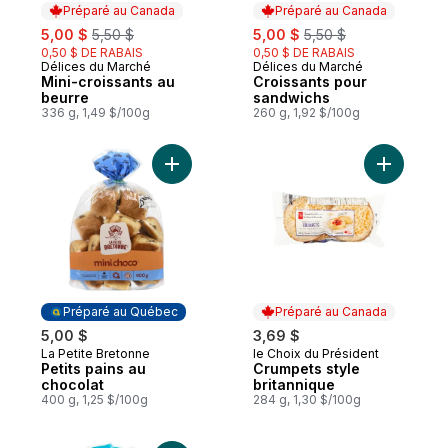
Préparé au Canada
Préparé au Canada
sale:
, formerly:
sale:
, formerly:
5,00 $
5,50 $
5,00 $
5,50 $
0,50 $ DE RABAIS
0,50 $ DE RABAIS
Délices du Marché
Délices du Marché
Préparé au Canada
Préparé au Canada
Mini-croissants au
Croissants pour
beurre
sandwichs
336 g, 1,49 $/100g
260 g, 1,92 $/100g
Ajouter Petits pains au chocolat au panier
Ajouter C
Préparé au Québec
Préparé au Canada
5,00 $
3,69 $
La Petite Bretonne
le Choix du Président
Préparé au Québec
Préparé au Canada
Petits pains au
Crumpets style
chocolat
britannique
400 g, 1,25 $/100g
284 g, 1,30 $/100g