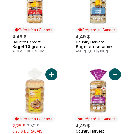
Préparé au Canada
Préparé au Canada
4,49 $
4,49 $
Country Harvest
Country Harvest
Préparé au Canada
Préparé au Canada
Bagel 14 grains
Bagel au sésame
450 g, 1,00 $/100g
450 g, 1,00 $/100g
Ajouter Bagel au sésame, paquet de 6 au
Ajouter Ba
Préparé au Canada
Préparé au Canada
sale:
, formerly:
2,25 $
2,50 $
4,49 $
0,25 $ DE RABAIS
Country Harvest
Préparé au Canada