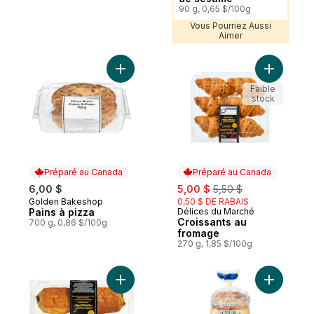
90 g, 0,65 $/100g
Vous Pourriez Aussi
Aimer
Ajouter Pains à pizza au panier
Ajouter C
Faible
stock
Préparé au Canada
Préparé au Canada
sale:
, formerly:
6,00 $
5,00 $
5,50 $
Golden Bakeshop
0,50 $ DE RABAIS
Préparé au Canada
Pains à pizza
Délices du Marché
Préparé au Canada
Croissants au
700 g, 0,86 $/100g
fromage
270 g, 1,85 $/100g
Ajouter Chocolatines au panier
Ajouter 