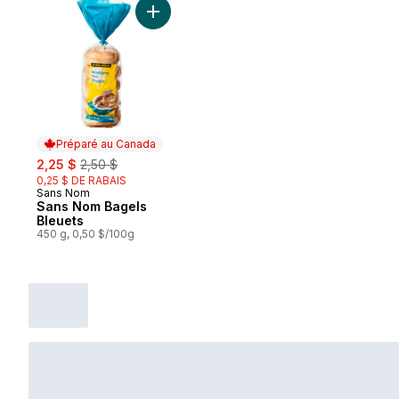
Ajouter Sans Nom Bagels Bleuets au pani
Préparé au Canada
sale:
, formerly:
2,25 $
2,50 $
0,25 $ DE RABAIS
Sans Nom
Préparé au Canada
Sans Nom Bagels
Bleuets
450 g, 0,50 $/100g