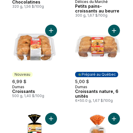
Chocolatines
Délices du Marché
Préparé au Canada
Petits pains-
320 g, 1,56 $/100g
croissants au beurre
300 g, 1,67 $/100g
Ajouter Croissants au panier
Ajouter Cr
Nouveau
Préparé au Québec
6,99 $
5,00 $
Dumas
Dumas
Nouveau
Préparé au Québec
Croissants
Croissants nature, 6
500 g, 1,40 $/100g
unités
6x50.0 g, 1,67 $/100g
Ajouter Bagel original Gusto! au panier
Ajouter Pe