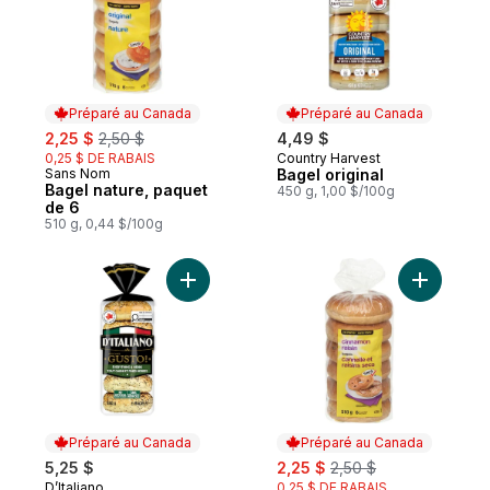
Préparé au Canada
Préparé au Canada
sale:
, formerly:
2,25 $
2,50 $
4,49 $
0,25 $ DE RABAIS
Country Harvest
Préparé au Canada
Sans Nom
Bagel original
Préparé au Canada
Bagel nature, paquet
450 g, 1,00 $/100g
de 6
510 g, 0,44 $/100g
Ajouter Bagel tout garni et fines herbes G
Ajouter Ba
Préparé au Canada
Préparé au Canada
sale:
, formerly:
5,25 $
2,25 $
2,50 $
D’Italiano
0,25 $ DE RABAIS