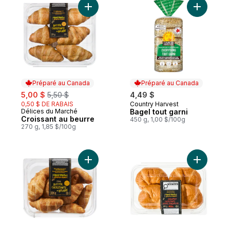
Ajouter Croissant au beurre au panier
Ajouter Ba
Préparé au Canada
Préparé au Canada
sale:
, formerly:
5,00 $
5,50 $
4,49 $
0,50 $ DE RABAIS
Country Harvest
Préparé au Canada
Délices du Marché
Bagel tout garni
Préparé au Canada
Croissant au beurre
450 g, 1,00 $/100g
270 g, 1,85 $/100g
Ajouter Mini-croissants au beurre au panie
Ajouter C