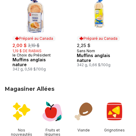
Préparé au Canada
Préparé au Canada
sale:
, formerly:
2,00 $
3,19 $
2,25 $
1,19 $ DE RABAIS
Sans Nom
Préparé au Canada
le Choix du Président
Muffins anglais
Préparé au Canada
Muffins anglais
nature
nature
342 g, 0,66 $/100g
342 g, 0,58 $/100g
Magasiner Allées
sauter Magasiner Allées
Nos
Fruits et
Viande
Grignotines
nouveautés
légumes