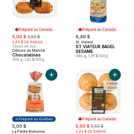
Préparé au Canada
Préparé au Canada
sale:
, formerly:
5,00 $
5,50 $
6,49 $
0,50 $ DE RABAIS
St. Viateur
Préparé au Canada
Taxes en sus
ST VIATEUR BAGEL
Délices du Marché
Préparé au Canada
SESAME
Chocolatines
480 g, 1,35 $/100g
260 g, 1,92 $/100g
Ajouter Chocolatines au panier
Ajouter Pe
Faible
stock
Préparé au Québec
Préparé au Canada
sale:
, formerly:
5,00 $
5,00 $
5,50 $
La Petite Bretonne
0,50 $ DE RABAIS
Préparé au Québec