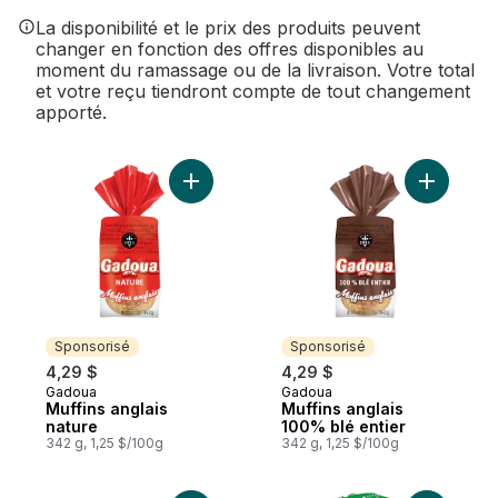
La disponibilité et le prix des produits peuvent
changer en fonction des offres disponibles au
moment du ramassage ou de la livraison. Votre total
et votre reçu tiendront compte de tout changement
apporté.
Ajouter Muffins anglais nature au panier
Ajouter M
Sponsorisé
Sponsorisé
4,29 $
4,29 $
Gadoua
Gadoua
Sponsorisé
Sponsorisé
Muffins anglais
Muffins anglais
nature
100% blé entier
342 g, 1,25 $/100g
342 g, 1,25 $/100g