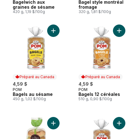
Bagelwich aux
Bagel style montréal
graines de sésame
fromage
420 g, 1,19 $/100g
320 g, 1,81 $/100g
Ajouter Bagels au sésame au panier
Ajouter B
Préparé au Canada
Préparé au Canada
4,59 $
4,59 $
POM
POM
Préparé au Canada
Préparé au Canada
Bagels au sésame
Bagels 12 céréales
450 g, 1,02 $/100g
510 g, 0,90 $/100g
Ajouter Bagel style montréal graines de 
Ajouter B