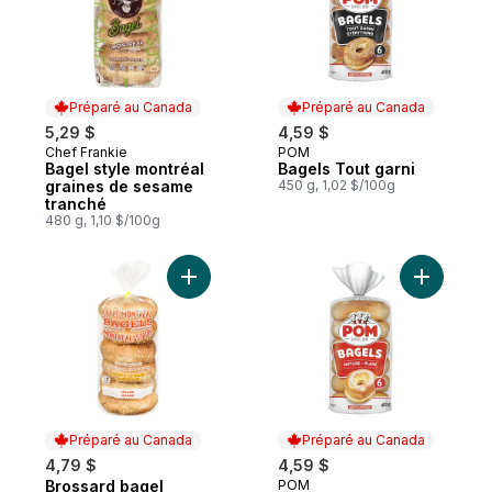
Préparé au Canada
Préparé au Canada
5,29 $
4,59 $
Chef Frankie
POM
Préparé au Canada
Préparé au Canada
Bagel style montréal
Bagels Tout garni
graines de sesame
450 g, 1,02 $/100g
tranché
480 g, 1,10 $/100g
Ajouter Brossard bagel sésame emb. de 6
Ajouter B
Préparé au Canada
Préparé au Canada
4,79 $
4,59 $
Brossard bagel
POM
Préparé au Canada
Préparé au Canada