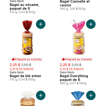
Sans Nom
Bagel Cannelle et
Préparé au Canada
Bagel au sésame,
raisins
paquet de 6
450 g, 1,00 $/100g
510 g, 0,44 $/100g
Ajouter Bagel de blé entier au panier
Ajouter B
Préparé au Canada
Préparé au Canada
sale:
, formerly:
sale:
, formerly:
2,25 $
2,50 $
2,25 $
2,50 $
0,25 $ DE RABAIS
0,25 $ DE RABAIS
Sans Nom
Sans Nom
Préparé au Canada
Préparé au Canada
Bagel de blé entier
Bagel Everything
510 g, 0,44 $/100g
paquet de 6
480 g, 0,47 $/100g
Ajouter Bagel nature, paquet de 6 au pani
Ajouter Ba