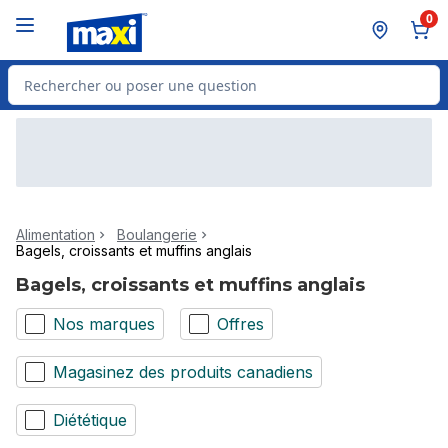
Passer au contenu principal
Passer au pied de page
0
Rechercher des produits
Alimentation
Boulangerie
Bagels, croissants et muffins anglais
Bagels, croissants et muffins anglais
Nos marques
Offres
Magasinez des produits canadiens
Diététique