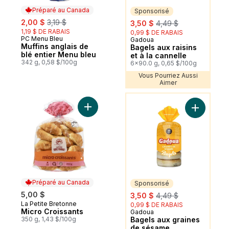
Préparé au Canada
Sponsorisé
sale:
, formerly:
sale:
, formerly:
2,00 $
3,19 $
3,50 $
4,49 $
1,19 $ DE RABAIS
0,99 $ DE RABAIS
PC Menu Bleu
Préparé au Canada
Gadoua
Sponsorisé
Muffins anglais de
Bagels aux raisins
blé entier Menu bleu
et à la cannelle
342 g, 0,58 $/100g
6x90.0 g, 0,65 $/100g
Vous Pourriez Aussi
Aimer
Vous Pourriez Aussi Aimer
Ajouter Micro Croissants au panier
Ajouter B
Préparé au Canada
Sponsorisé
sale:
, formerly:
5,00 $
3,50 $
4,49 $
La Petite Bretonne
Préparé au Canada
0,99 $ DE RABAIS
Micro Croissants
Gadoua
Sponsorisé
350 g, 1,43 $/100g
Bagels aux graines
de sésame