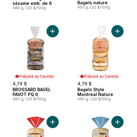
Bagels nature
sésame emb. de 6
450 g, 1,02 $/100g
480 g, 1,00 $/100g
Ajouter BROSSARD BAGEL PAVOT PQ 6 au
Ajouter B
Préparé au Canada
Préparé au Canada
4,79 $
4,79 $
BROSSARD BAGEL
Bagels Style
Préparé au Canada
Préparé au Canada
PAVOT PQ 6
Montréal Nature
480 g, 1,00 $/100g
480 g, 1,00 $/100g
Ajouter Bagel 14 grains au panier
Ajouter B