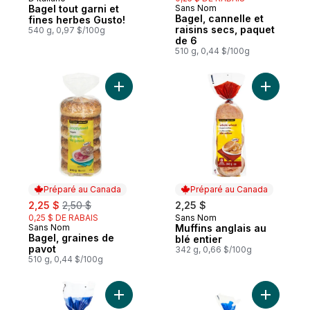
Préparé au Canada
Bagel tout garni et
Sans Nom
Préparé au Canada
Bagel, cannelle et
fines herbes Gusto!
raisins secs, paquet
540 g, 0,97 $/100g
de 6
510 g, 0,44 $/100g
Ajouter Bagel, graines de pavot au panier
Préparé au Canada
Préparé au Canada
sale:
, formerly:
2,25 $
2,50 $
2,25 $
0,25 $ DE RABAIS
Sans Nom
Préparé au Canada
Sans Nom
Muffins anglais au
Préparé au Canada
Bagel, graines de
blé entier
pavot
342 g, 0,66 $/100g
510 g, 0,44 $/100g
Ajouter Muffins anglais nature au panier