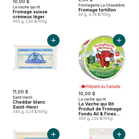
10,00 $
Fromagerie La Chaudière
La vache qui rit
Préparé au Canada
Fromage tortillon
Fromage suisse
50 g, 4,78 $/100g
crémeux léger
400 g, 2,50 $/100g
Ajouter Cheddar blanc Saint-Henri au pan
Ajouter L
Préparé au Canada
11,00 $
10,00 $
Saint Henri
La vache qui rit
Préparé au Canada
Cheddar blanc
La Vache qui Rit
Saint-Henri
Produit de Fromage
340 g, 3,24 $/100g
Fondu Ail & Fines
Herbes 24 Portions
400 g, 2,50 $/100g
de (400 g)
Ajouter Cheddar blanc Saint-Henri au pan
Ajouter Fr