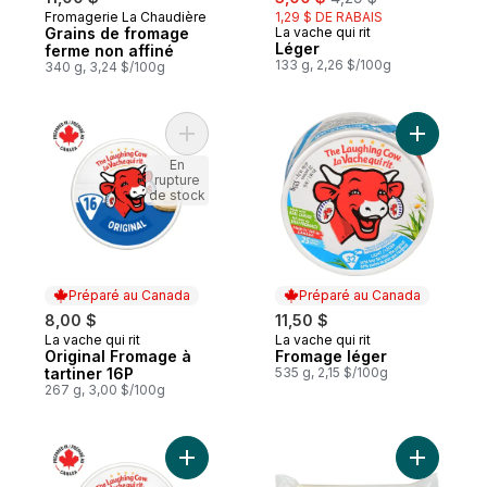
Fromagerie La Chaudière
1,29 $ DE RABAIS
Préparé au Québec
Grains de fromage
La vache qui rit
Préparé au Canada
Léger
ferme non affiné
133 g, 2,26 $/100g
340 g, 3,24 $/100g
Ajouter Original Fromage à tartiner 16P au
Ajouter F
En
rupture
de stock
Préparé au Canada
Préparé au Canada
8,00 $
11,50 $
La vache qui rit
La vache qui rit
Préparé au Canada
Préparé au Canada
Original Fromage à
Fromage léger
tartiner 16P
535 g, 2,15 $/100g
267 g, 3,00 $/100g
Ajouter Original Fromage à tartiner 24P au
Ajouter F