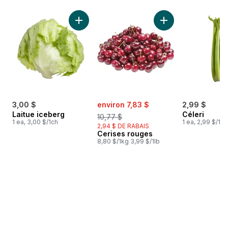
sauter Meilleures ventes
Ajouter Laitue iceberg au panier
Ajouter Cerises ro
sale:
, formerly:
3,00 $
environ 7,83 $
2,99 $
Laitue iceberg
Céleri
10,77 $
1 ea, 3,00 $/1ch
1 ea, 2,99 $/1ch
2,94 $ DE RABAIS
Cerises rouges
8,80 $/1kg 3,99 $/1lb