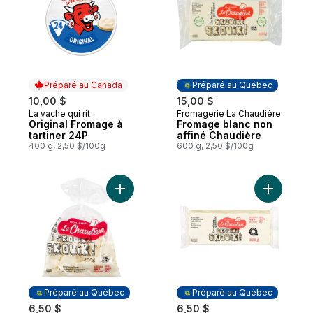
Préparé au Canada
Préparé au Québec
10,00 $
15,00 $
La vache qui rit
Fromagerie La Chaudière
Préparé au Canada
Préparé au Québec
Original Fromage à
Fromage blanc non
tartiner 24P
affiné Chaudière
400 g, 2,50 $/100g
600 g, 2,50 $/100g
Ajouter Fromage en grains non affiné au p
Ajouter F
Préparé au Québec
Préparé au Québec
6,50 $
6,50 $