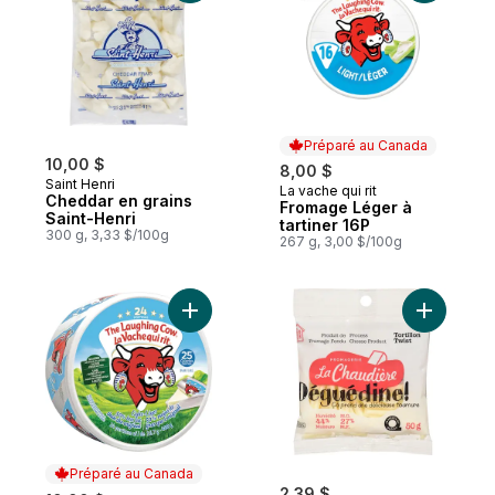
Préparé au Canada
10,00 $
8,00 $
Saint Henri
La vache qui rit
Préparé au Canada
Cheddar en grains
Fromage Léger à
Saint-Henri
tartiner 16P
300 g, 3,33 $/100g
267 g, 3,00 $/100g
Ajouter Fromage suisse crémeux léger au
Ajouter Fr
Préparé au Canada
2,39 $