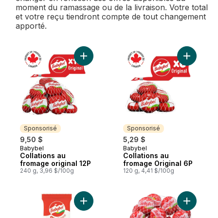
moment du ramassage ou de la livraison. Votre total
et votre reçu tiendront compte de tout changement
apporté.
Ajouter Collations au fromage original 12P
Ajouter C
Sponsorisé
Sponsorisé
9,50 $
5,29 $
Babybel
Babybel
Sponsorisé
Sponsorisé
Collations au
Collations au
fromage original 12P
fromage Original 6P
240 g, 3,96 $/100g
120 g, 4,41 $/100g
Ajouter Collations au fromage Original 2G
Ajouter F