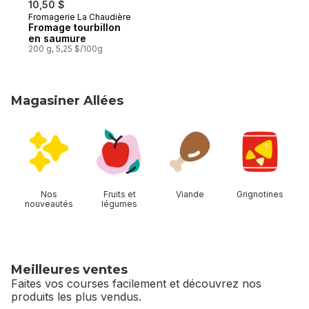
10,50 $
Fromagerie La Chaudière
Préparé au Québec
Fromage tourbillon
en saumure
200 g, 5,25 $/100g
Magasiner Allées
sauter Magasiner Allées
Nos
Fruits et
Viande
Grignotines
nouveautés
légumes
Meilleures ventes
Faites vos courses facilement et découvrez nos
produits les plus vendus.