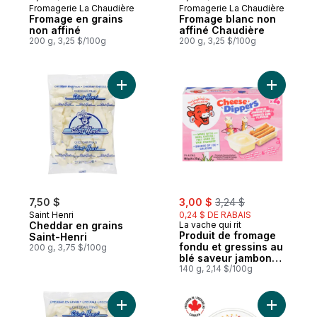
Fromagerie La Chaudière
Fromagerie La Chaudière
Préparé au Québec
Préparé au Québec
Fromage en grains
Fromage blanc non
non affiné
affiné Chaudière
200 g, 3,25 $/100g
200 g, 3,25 $/100g
Ajouter Cheddar en grains Saint-Henri au 
Ajouter P
sale:
, formerly:
7,50 $
3,00 $
3,24 $
Saint Henri
0,24 $ DE RABAIS
Cheddar en grains
La vache qui rit
Produit de fromage
Saint-Henri
fondu et gressins au
200 g, 3,75 $/100g
blé saveur jambon
fumé 13% m.g.
140 g, 2,14 $/100g
Ajouter Cheddar en grains Saint-Henri au 
Ajouter F