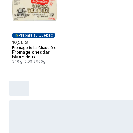
Préparé au Québec
10,50 $
Fromagerie La Chaudière
Préparé au Québec
Fromage cheddar
blanc doux
340 g, 3,09 $/100g