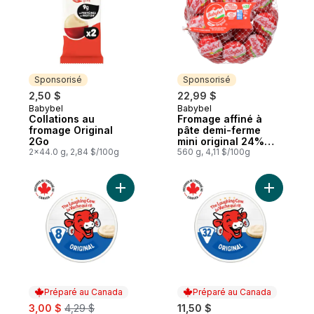
Sponsorisé
Sponsorisé
2,50 $
22,99 $
Babybel
Babybel
Sponsorisé
Sponsorisé
Collations au
Fromage affiné à
fromage Original
pâte demi-ferme
2Go
mini original 24%
2x44.0 g, 2,84 $/100g
m.g.emb. 28
560 g, 4,11 $/100g
Ajouter Original Fromage à tartiner 8P au 
Ajouter F
Préparé au Canada
Préparé au Canada
sale:
, formerly:
3,00 $
4,29 $
11,50 $