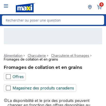
Passer au contenu principal
Passer au pied de page
0
Rechercher des produits
Alimentation
Charcuterie
Charcuterie et fromages
Fromages de collation et en grains
Fromages de collation et en grains
Offres
Magasinez des produits canadiens
La disponibilité et le prix des produits peuvent
changer en fonction des offres disponibles au