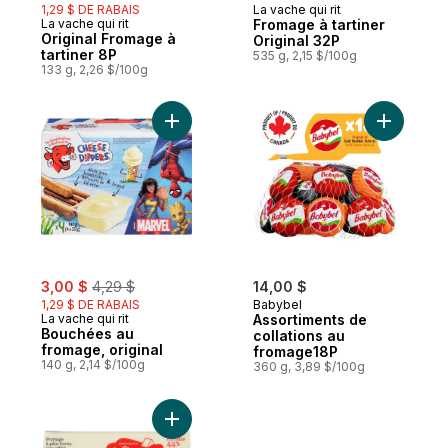
1,29 $ DE RABAIS
La vache qui rit
Préparé au Canada
La vache qui rit
Fromage à tartiner
Préparé au Canada
Original Fromage à
Original 32P
tartiner 8P
535 g, 2,15 $/100g
133 g, 2,26 $/100g
Ajouter Bouchées au fromage, original au
Ajouter A
sale:
, formerly:
3,00 $
4,29 $
14,00 $
1,29 $ DE RABAIS
Babybel
La vache qui rit
Assortiments de
Bouchées au
collations au
fromage, original
fromage18P
140 g, 2,14 $/100g
360 g, 3,89 $/100g
Ajouter Fromage cheddar blanc doux au 