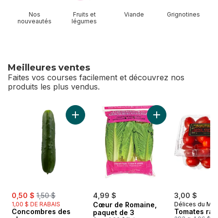
Nos
Fruits et
Viande
Grignotines
nouveautés
légumes
Meilleures ventes
Faites vos courses facilement et découvrez nos
produits les plus vendus.
sauter Meilleures ventes
Ajouter Concombres des champs au panier
Ajouter Cœur de R
sale:
, formerly:
0,50 $
1,50 $
4,99 $
3,00 $
1,00 $ DE RABAIS
Cœur de Romaine,
Délices du Ma
Concombres des
Tomates rai
paquet de 3