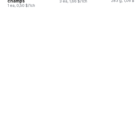
champs
283 g, 1,06 $/1
3 ea, 1,66 $/1ch
1 ea, 0,50 $/1ch