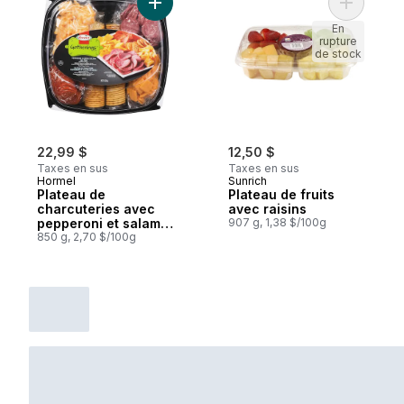
Ajouter Plateau de charcuteries avec pep
Ajouter Pl
En
rupture
de stock
22,99 $
12,50 $
Taxes en sus
Taxes en sus
Hormel
Sunrich
Plateau de
Plateau de fruits
charcuteries avec
avec raisins
pepperoni et salami
907 g, 1,38 $/100g
de Gênes
850 g, 2,70 $/100g