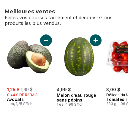
Meilleures ventes
Faites vos courses facilement et découvrez nos
produits les plus vendus.
sauter Meilleures ventes
Ajouter Avocats au panier
Ajouter Melon d’ea
sale:
, formerly:
1,25 $
1,69 $
4,99 $
3,00 $
0,44 $ DE RABAIS
Melon d’eau rouge
Délices du Ma
Avocats
Tomates rai
sans pépins
1 ea, 1,25 $/1ch
283 g, 1,06 $/1
1 ea, 4,99 $/1ch