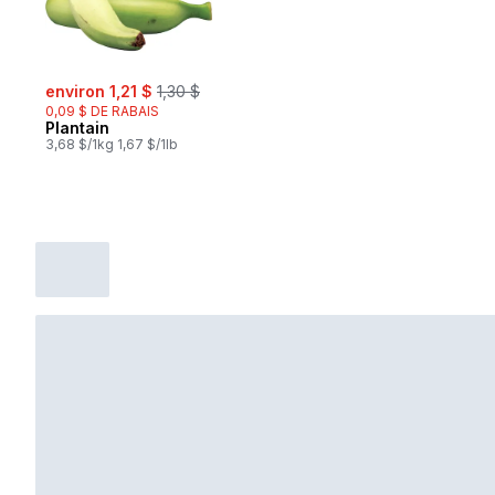
sale:
, formerly:
environ 1,21 $
1,30 $
0,09 $ DE RABAIS
Plantain
3,68 $/1kg 1,67 $/1lb