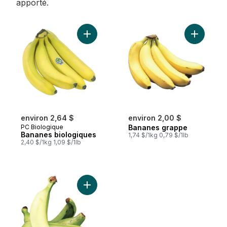
apporté.
Ajouter Bananes biologiques au panier
Ajouter B
environ 2,64 $
environ 2,00 $
PC Biologique
Bananes grappe
Bananes biologiques
1,74 $/1kg 0,79 $/1lb
2,40 $/1kg 1,09 $/1lb
Ajouter Plantain au panier