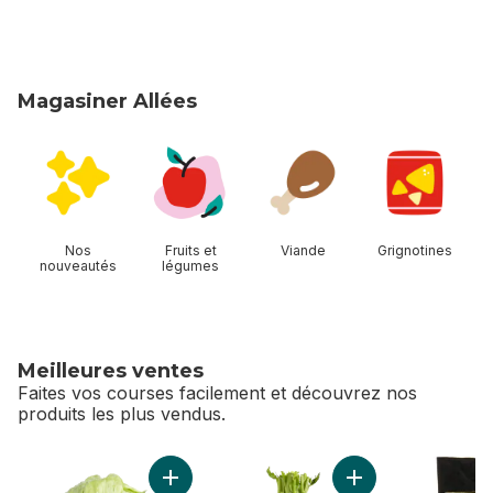
Magasiner Allées
sauter Magasiner Allées
Nos
Fruits et
Viande
Grignotines
nouveautés
légumes
Meilleures ventes
Faites vos courses facilement et découvrez nos
produits les plus vendus.
sauter Meilleures ventes
Ajouter Laitue iceberg au panier
Ajouter Céleri au p