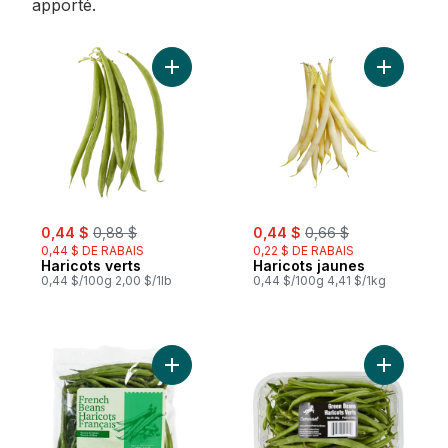
apporté.
Ajouter Haricots verts au panier
Ajouter H
sale:
, formerly:
sale:
, formerly:
0,44 $
0,88 $
0,44 $
0,66 $
0,44 $ DE RABAIS
0,22 $ DE RABAIS
Haricots verts
Haricots jaunes
0,44 $/100g 2,00 $/1lb
0,44 $/100g 4,41 $/1kg
Ajouter Haricots français au panier
Ajouter Ha