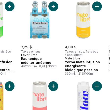
Ajouter Yerba mate infusion énergisante biologique menthe & 
Ajouter Eau tonique méditerranéen
Ajouter 
7,29 $
4,00 $
rais éco
Taxes en sus
Taxes en sus, frais éco
Fever-Tree
s’appliquent
Eau tonique
Mate Libre
nfusion
Yerba mate infusion
méditerranéenne
énergisante
4x200.0 ml, 0,91 $/100ml
menthe &
biologique passion
100ml
330 ml, 1,21 $/100ml
Ajouter Yerba mate boisson non pétillante pêche au panier
Ajouter Yerba mate infusion énergi
Ajouter 