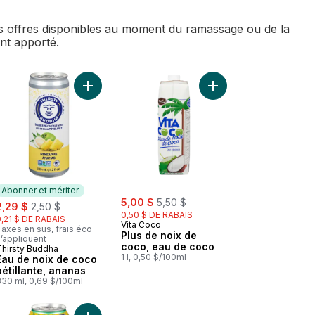
des offres disponibles au moment du ramassage ou de la
ent apporté.
e crémeuse au panier
 Kombucha bio gingembre citron au panier
Ajouter Eau de noix de coco pétillante, ananas a
Ajouter Plus de noix 
Abonner et mériter
sale:
, formerly:
ale:
, formerly:
5,00 $
5,50 $
2,29 $
2,50 $
0,50 $ DE RABAIS
0,21 $ DE RABAIS
Vita Coco
axes en sus, frais éco
Plus de noix de
’appliquent
coco, eau de coco
Thirsty Buddha
Abonner et mériter
1 l, 0,50 $/100ml
Eau de noix de coco
pétillante, ananas
330 ml, 0,69 $/100ml