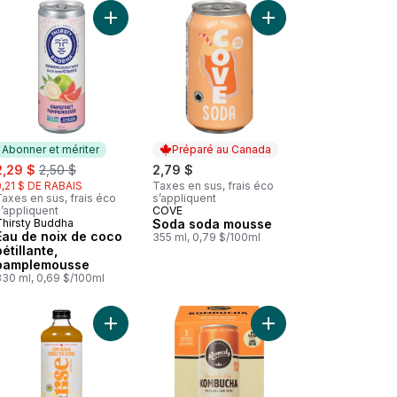
ante, melon d’eau au panier
 Jus 100 % pur canneberge nordique au panier
Ajouter Eau de noix de coco pétillante, pamplem
Ajouter Soda soda mo
Abonner et mériter
Préparé au Canada
ale:
, formerly:
2,29 $
2,50 $
2,79 $
0,21 $ DE RABAIS
Taxes en sus, frais éco
axes en sus, frais éco
s’appliquent
’appliquent
COVE
Préparé au Canada
Thirsty Buddha
Soda soda mousse
Abonner et mériter
Eau de noix de coco
355 ml, 0,79 $/100ml
pétillante,
pamplemousse
330 ml, 0,69 $/100ml
e citron-lime au panier
Soda zéro sucre, Dr. Zevia au panier
Ajouter RISE KOMBUCHA MANGUE PAPAYE 1L au 
Ajouter Kombucha bio 