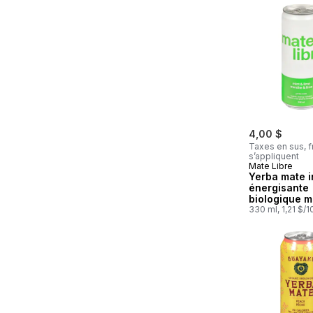
4,00 $
Taxes en sus, f
s’appliquent
Mate Libre
Yerba mate i
énergisante
biologique 
lime
330 ml, 1,21 $/