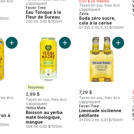
rais éco
0,50 $ DE RABAIS
s’appliquent
Taxes en sus, frais éco
Fever-Tree
s’appliquent
mériter
Eau Tonique à la
Zavia
Abonner et mériter
Fleur de Sureau
Soda zéro sucre,
100ml
200 ml, 3,65 $/100ml
cola à la cerise
6x355.0 ml, 0,33 $/100ml
Ajouter Boisson non pétillante citron à profusion au panier
Ajouter Boisson au yerba maté bio
Ajouter 
Nouveau
s
7,29 $
2,99 $
rais éco
Taxes en sus, frais éco
Taxes en sus, frais éco
s’appliquent
T
s’appliquent
Fever-Tree
s
Yerba Mate
Nouveau
Limonade sicilienne
Boisson au yerba
tron à
pétillante
maté biologique,
4x200.0 ml, 0,91 $/100ml
mangue
100ml
458 ml, 0,65 $/100ml