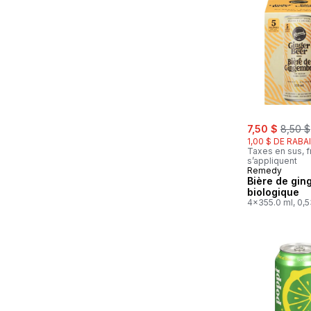
sale:
, forme
7,50 $
8,50 $
1,00 $ DE RABA
Taxes en sus, f
s’appliquent
Remedy
Bière de gi
biologique
4x355.0 ml, 0,