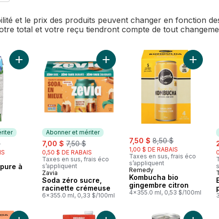
bilité et le prix des produits peuvent changer en fonction 
Votre total et votre reçu tiendront compte de tout changem
Ajouter Eau de coco pure à 100 % au panier
Ajouter Soda zéro sucre, racinett
Ajouter
riter
Abonner et mériter
sale:
, formerly:
rly:
sale:
, formerly:
7,50 $
8,50 $
s
$
7,00 $
7,50 $
1,00 $ DE RABAIS
IS
0,50 $ DE RABAIS
Taxes en sus, frais éco
Taxes en sus, frais éco
T
mériter
s’appliquent
pure à
s’appliquent
s
Remedy
Zavia
Abonner et mériter
Kombucha bio
Soda zéro sucre,
l
gingembre citron
racinette crémeuse
4x355.0 ml, 0,53 $/100ml
6x355.0 ml, 0,33 $/100ml