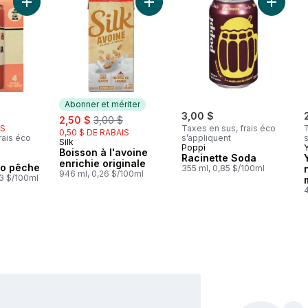
Ajouter Kombucha bio pêche au panier
Ajouter Boisson à l'avoine enrichie
Ajouter 
Abonner et mériter
rly:
sale:
, formerly:
3,00 $
2,50 $
3,00 $
IS
Taxes en sus, frais éco
T
0,50 $ DE RABAIS
rais éco
s’appliquent
s
Silk
Abonner et mériter
Poppi
Boisson à l'avoine
Racinette Soda
enrichie originale
o pêche
355 ml, 0,85 $/100ml
946 ml, 0,26 $/100ml
53 $/100ml