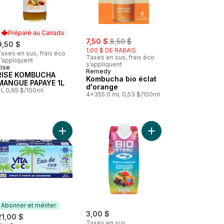
Préparé au Canada
sale:
, formerly:
7,50 $
8,50 $
9,50 $
1,00 $ DE RABAIS
axes en sus, frais éco
Taxes en sus, frais éco
’appliquent
s’appliquent
Rise
Préparé au Canada
Remedy
RISE KOMBUCHA
Kombucha bio éclat
MANGUE PAPAYE 1L
d'orange
 l, 0,95 $/100ml
4x355.0 ml, 0,53 $/100ml
Sureau au panier
Soda zéro sucre, cola à la cerise au panier
Ajouter Vita Coco Pur Fp 12Ct au panier
Ajouter Boisson pour 
Abonner et mériter
3,00 $
21,00 $
Taxes en sus