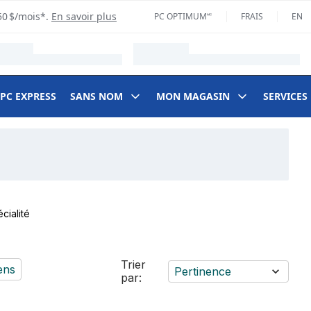
50 $/mois*.
En savoir plus
PC OPTIMUM🅪
FRAIS
EN
 PC EXPRESS
SANS NOM
MON MAGASIN
SERVICES
cialité
Trier
ens
Pertinence
par: