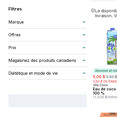
Filtres
La disponi
livraison. 
Marque
Offres
Prix
Magasinez des produits canadiens
Abonner et mé
Diététique et mode de vie
sale:
, forme
5,00 $
5,50 
0,50 $ DE RABA
Vita Coco
Abonner et 
Eau de coco 
100 %
1 l, 0,50 $/100m