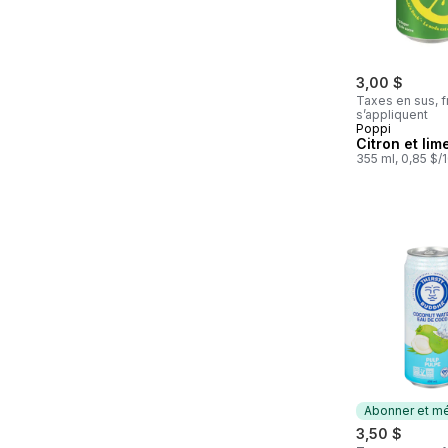
3,00 $
Taxes en sus, f
s’appliquent
Poppi
Citron et li
355 ml, 0,85 $/
Abonner et mé
3,50 $