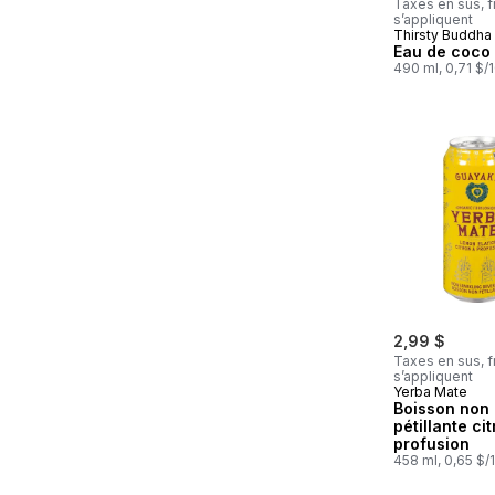
Taxes en sus, f
s’appliquent
Thirsty Buddha
Abonner et 
Eau de coco
490 ml, 0,71 $/
2,99 $
Taxes en sus, f
s’appliquent
Yerba Mate
Boisson non
pétillante ci
profusion
458 ml, 0,65 $/