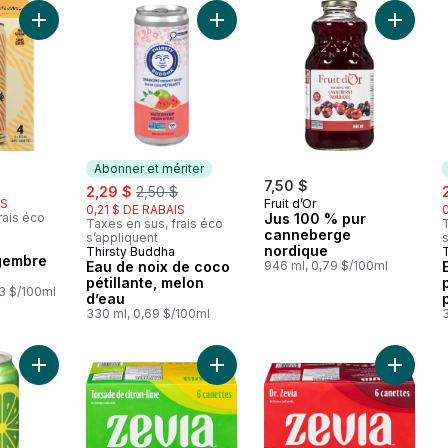
Ajouter Bière de gingembre biologique au panier
Ajouter Eau de noix de coco pétill
Ajouter
Abonner et mériter
rly:
sale:
, formerly:
7,50 $
s
2,29 $
2,50 $
IS
Fruit d’Or
0,21 $ DE RABAIS
rais éco
Jus 100 % pur
Taxes en sus, frais éco
T
canneberge
s’appliquent
s
nordique
Thirsty Buddha
Abonner et mériter
ngembre
Eau de noix de coco
946 ml, 0,79 $/100ml
pétillante, melon
53 $/100ml
d’eau
330 ml, 0,69 $/100ml
Ajouter Citron et lime Soda au panier
Ajouter Soda zéro sucre, torsade d
Ajouter 