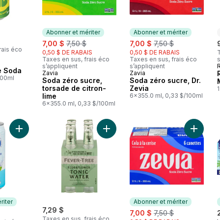
Abonner et mériter
Abonner et mériter
sale:
, formerly:
sale:
, formerly:
7,00 $
7,50 $
7,00 $
7,50 $
rais éco
0,50 $ DE RABAIS
0,50 $ DE RABAIS
T
Taxes en sus, frais éco
Taxes en sus, frais éco
s
s’appliquent
s’appliquent
me Soda
Zavia
Zavia
Abonner et mériter
Abonner et mériter
100ml
Soda zéro sucre,
Soda zéro sucre, Dr.
torsade de citron-
Zevia
1
lime
6x355.0 ml, 0,33 $/100ml
6x355.0 ml, 0,33 $/100ml
Ajouter Eau de coco au panier
Ajouter Eau Tonique à la Fleur de 
Ajouter 
riter
Abonner et mériter
7,29 $
sale:
, formerly:
7,00 $
7,50 $
Taxes en sus, frais éco