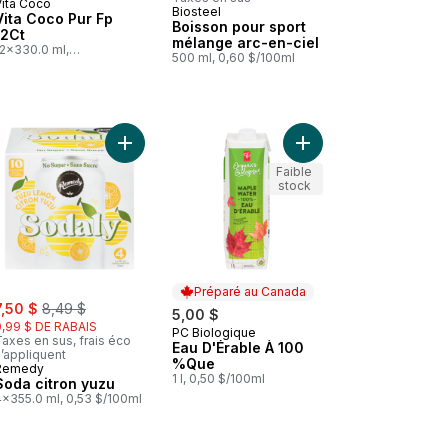
Vita Coco
Abonner et mériter
Biosteel
Vita Coco Pur Fp
Boisson pour sport
12Ct
mélange arc-en-ciel
12x330.0 ml,
500 ml, 0,60 $/100ml
0,53 $/100ml
logique, mangue au panier
Limonade sicilienne pétillante au panier
Ajouter Soda citron yuzu au panier
Ajouter Eau D'Érable
Faible
stock
Préparé au Canada
ale:
, formerly:
7,50 $
8,49 $
5,00 $
0,99 $ DE RABAIS
PC Biologique
Préparé au Canada
axes en sus, frais éco
Eau D'Érable À 100
’appliquent
%Que
Remedy
1 l, 0,50 $/100ml
Soda citron yuzu
4x355.0 ml, 0,53 $/100ml