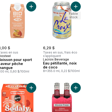
lime au panier
ne au panier
Yerba mate infusion énergisante biologique passion au panier
Ajouter Boisson pour sport saveur pêche mangue
Ajouter Eau pétillante
Faible
stock
3,00 $
6,29 $
Taxes en sus
Taxes en sus, frais éco
Biosteel
s’appliquent
Boisson pour sport
Lacroix Beverage
Eau pétillante, noix
saveur pêche
de coco
mangue
8x355.0 ml, 0,22 $/100ml
500 ml, 0,60 $/100ml
sante biologique rose & hibiscus au panier
Eau de source alcaline naturelle au panier
Ajouter Soda orange sanguine au panier
Ajouter Cola des distil