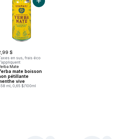
 originale au panier
Racinette Soda au panier
Ajouter Yerba mate boisson non pétillante menth
2,99 $
axes en sus, frais éco
’appliquent
Yerba Mate
Yerba mate boisson
non pétillante
menthe vive
458 ml, 0,65 $/100ml