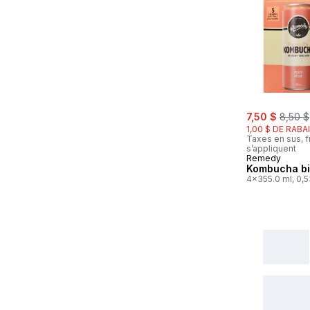
sale:
, forme
7,50 $
8,50 $
1,00 $ DE RABA
Taxes en sus, f
s’appliquent
Remedy
Kombucha bi
4x355.0 ml, 0,