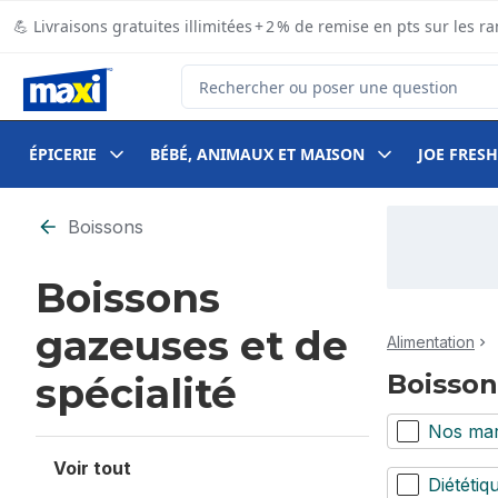
Passer au contenu principal
Passer au pied de page
💪 Livraisons gratuites illimitées + 2 % de remise en pts sur le
Rechercher des produits
ÉPICERIE
BÉBÉ, ANIMAUX ET MAISON
JOE FRESH
Passer au filtrage du contenu
Boissons
Boissons
gazeuses et de
Alimentation
Boisson
spécialité
Nos ma
Voir tout
Diététiq