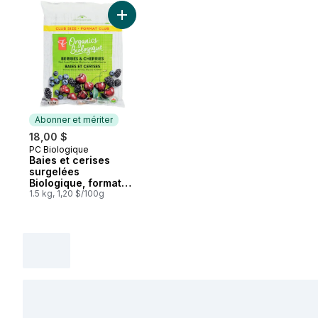
Ajouter Baies et cerises surgelées Biologi
Abonner et mériter
18,00 $
PC Biologique
Abonner et mériter
Baies et cerises
surgelées
Biologique, format
club
1.5 kg, 1,20 $/100g