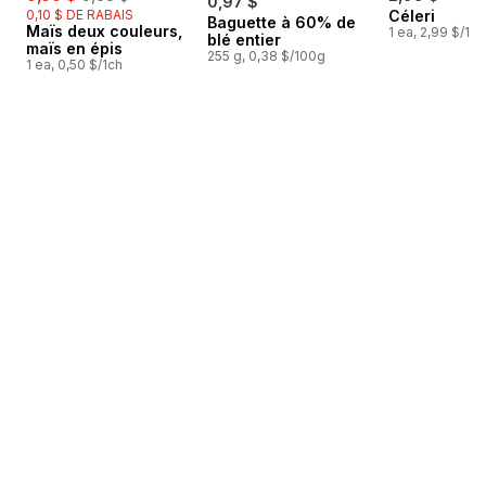
0,97 $
0,10 $ DE RABAIS
Céleri
Baguette à 60% de
Préparé au Canada
Maïs deux couleurs,
1 ea, 2,99 $/1ch
blé entier
maïs en épis
255 g, 0,38 $/100g
1 ea, 0,50 $/1ch