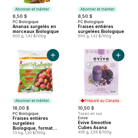
Abonner et mériter
Abonner et mériter
8,50 $
8,50 $
PC Biologique
PC Biologique
Abonner et mériter
Abonner et mériter
Ananas surgelés en
Fraises entières
morceaux Biologique
surgelées Biologique
600 g, 1,42 $/100g
600 g, 1,42 $/100g
Ajouter Fraises entières surgelées Biologi
Ajouter E
Abonner et mériter
Préparé au Canada
18,00 $
10,50 $
PC Biologique
Taxes en sus
Abonner et mériter
Fraises entières
Evive
Préparé au Canada
Evive Smoothie
surgelées
Cubes Asana
Biologique, format
405 g, 2,59 $/100g
club
1.5 kg, 1,20 $/100g