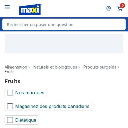
Passer au contenu principal
Passer au pied de page
0
Rechercher des produits
Alimentation
Naturels et biologiques
Produits surgelés
Fruits
Fruits
Nos marques
Magasinez des produits canadiens
Diététique