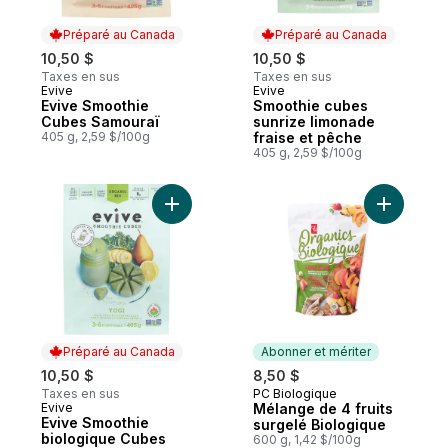
Préparé au Canada
Préparé au Canada
10,50 $
10,50 $
Taxes en sus
Taxes en sus
Evive
Evive
Préparé au Canada
Préparé au Canada
Evive Smoothie
Smoothie cubes
Cubes Samouraï
sunrize limonade
405 g, 2,59 $/100g
fraise et pêche
405 g, 2,59 $/100g
Ajouter Evive Smoothie biologique Cubes 
Ajouter M
Préparé au Canada
Abonner et mériter
10,50 $
8,50 $
Taxes en sus
PC Biologique
Abonner et mériter
Evive
Mélange de 4 fruits
Préparé au Canada
Evive Smoothie
surgelé Biologique
biologique Cubes
600 g, 1,42 $/100g