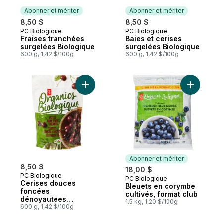
Abonner et mériter
Abonner et mériter
8,50 $
8,50 $
PC Biologique
PC Biologique
Abonner et mériter
Abonner et mériter
Fraises tranchées
Baies et cerises
surgelées Biologique
surgelées Biologique
600 g, 1,42 $/100g
600 g, 1,42 $/100g
Ajouter Cerises douces foncées dénoyaut
Ajouter B
Abonner et mériter
8,50 $
18,00 $
PC Biologique
PC Biologique
Abonner et mériter
Cerises douces
Bleuets en corymbe
foncées
cultivés, format club
dénoyautées
1.5 kg, 1,20 $/100g
surgelées Biologique
600 g, 1,42 $/100g