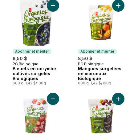
Ajouter Bleuets en corymbe cultivés surg
Ajouter M
Abonner et mériter
Abonner et mériter
8,50 $
8,50 $
PC Biologique
PC Biologique
Abonner et mériter
Abonner et mériter
Bleuets en corymbe
Mangues surgelées
cultivés surgelés
en morceaux
Biologiques
Biologique
600 g, 1,42 $/100g
600 g, 1,42 $/100g
Ajouter Fraises tranchées surgelées Biolo