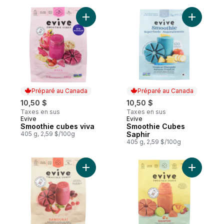
Ajouter Smoothie cubes viva au panier
Ajouter S
Préparé au Canada
Préparé au Canada
10,50 $
10,50 $
Taxes en sus
Taxes en sus
Evive
Evive
Préparé au Canada
Préparé au Canada
Smoothie cubes viva
Smoothie Cubes
405 g, 2,59 $/100g
Saphir
405 g, 2,59 $/100g
Ajouter Evive Smoothie Cubes Samouraï a
Ajouter S