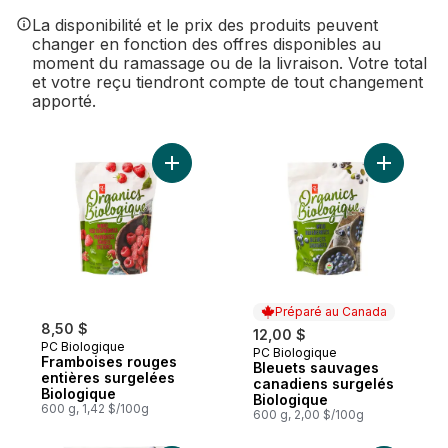
La disponibilité et le prix des produits peuvent
changer en fonction des offres disponibles au
moment du ramassage ou de la livraison. Votre total
et votre reçu tiendront compte de tout changement
apporté.
Ajouter Framboises rouges entières surge
Ajouter B
Préparé au Canada
8,50 $
12,00 $
PC Biologique
PC Biologique
Préparé au Canada
Framboises rouges
Bleuets sauvages
entières surgelées
canadiens surgelés
Biologique
Biologique
600 g, 1,42 $/100g
600 g, 2,00 $/100g