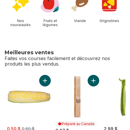
Nos
Fruits et
Viande
Grignotines
nouveautés
légumes
Meilleures ventes
Faites vos courses facilement et découvrez nos
produits les plus vendus.
sauter Meilleures ventes
Ajouter Maïs deux couleurs, maïs en épis au
Ajouter Baguette à
Préparé au Canada
sale:
, formerly:
0,50 $
0,60 $
2,99 $