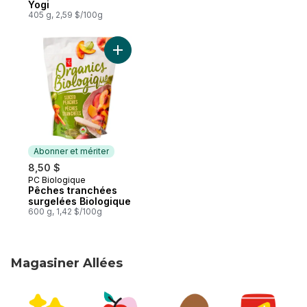
Yogi
405 g, 2,59 $/100g
Ajouter Pêches tranchées surgelées Biol
Abonner et mériter
8,50 $
PC Biologique
Abonner et mériter
Pêches tranchées
surgelées Biologique
600 g, 1,42 $/100g
Magasiner Allées
sauter Magasiner Allées