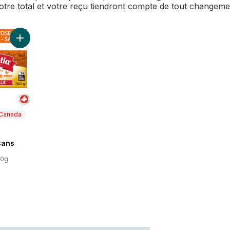
Votre total et votre reçu tiendront compte de tout changem
Ajouter Beurre salé sans lactose. au panier
 Canada
 Canada
sans
00g