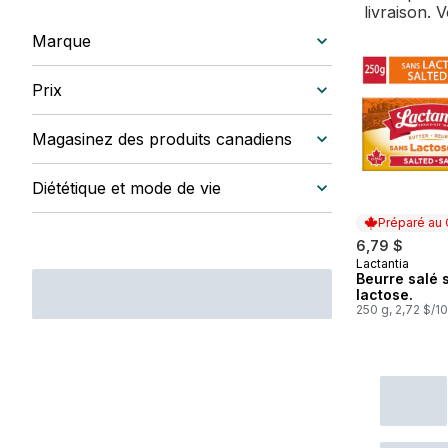
livraison. 
Marque
Prix
Magasinez des produits canadiens
Diététique et mode de vie
Préparé au
6,79 $
Lactantia
Préparé au
Beurre salé 
lactose.
250 g, 2,72 $/1