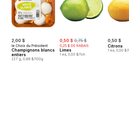
sale:
, formerly:
2,00 $
0,50 $
0,75 $
0,50 $
le Choix du Président
0,25 $ DE RABAIS
Citrons
Champignons blancs
Limes
1 ea, 0,50 $/
entiers
1 ea, 0,50 $/1ch
227 g, 0,88 $/100g