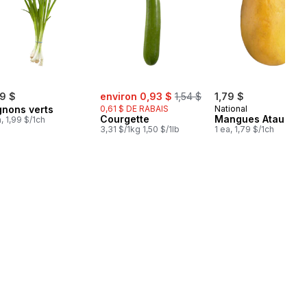
sale:
, formerly:
99 $
environ 0,93 $
1,54 $
1,79 $
gnons verts
0,61 $ DE RABAIS
National
Courgette
Mangues Ataulfo
a, 1,99 $/1ch
3,31 $/1kg 1,50 $/1lb
1 ea, 1,79 $/1ch