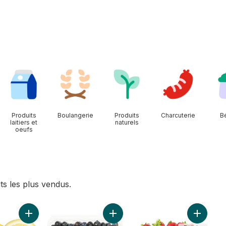
Produits
Boulangerie
Produits
Charcuterie
B
laitiers et
naturels
oeufs
ts les plus vendus.
nier
 panier
Ajouter Citrons au panier
Ajouter Bleuets au panier
Ajouter 