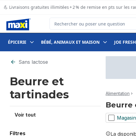
Passer au contenu principal
Passer au pied de page
💪 Livraisons gratuites illimitées + 2 % de remise en pts sur le
Rechercher des produits
ÉPICERIE
BÉBÉ, ANIMAUX ET MAISON
JOE FRESH
Passer au filtrage du contenu
Sans lactose
Beurre et
tartinades
Alimentation
Beurre 
Voir tout
Magasin
Filtres
La disponi