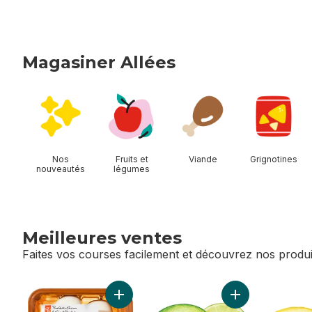
Magasiner Allées
sauter Magasiner Allées
Nos
Fruits et
Viande
Grignotines
nouveautés
légumes
Meilleures ventes
Faites vos courses facilement et découvrez nos produi
sauter Meilleures ventes
Ajouter Champignons blancs entiers au pa
Ajouter Limes au