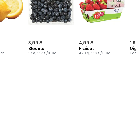
Faible
stock
3,99 $
4,99 $
1,
Bleuets
Fraises
Oi
1ch
1 ea, 1,17 $/100g
420 g, 1,19 $/100g
1 e