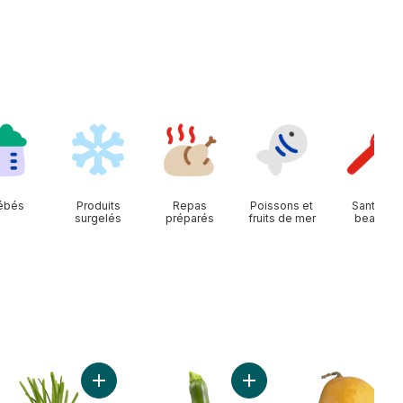
ébés
Produits
Repas
Poissons et
Santé et
surgelés
préparés
fruits de mer
beauté
Fraises au panier
Ajouter Oignons verts au panier
Ajouter Courgette au pani