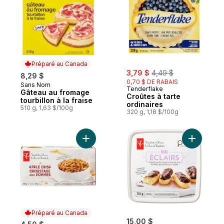
Préparé au Canada
sale:
, formerly:
3,79 $
4,49 $
8,29 $
0,70 $ DE RABAIS
Sans Nom
Préparé au Canada
Tenderflake
Gâteau au fromage
Croûtes à tarte
tourbillon à la fraise
ordinaires
510 g, 1,63 $/100g
320 g, 1,18 $/100g
Ajouter Croustade aux pommes au panier
Ajouter M
Préparé au Canada
15,00 $