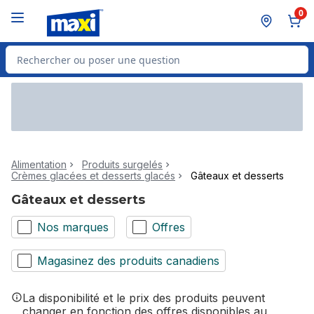
Passer au contenu principal
Passer au pied de page
0
Rechercher des produits
Alimentation
Produits surgelés
Crèmes glacées et desserts glacés
Gâteaux et desserts
Gâteaux et desserts
Nos marques
Offres
Magasinez des produits canadiens
La disponibilité et le prix des produits peuvent
changer en fonction des offres disponibles au