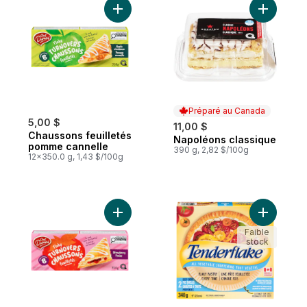
Ajouter Chaussons feuilletés pomme canne
Ajouter N
Préparé au Canada
5,00 $
11,00 $
Chaussons feuilletés
Napoléons classique
Préparé au Canada
pomme cannelle
390 g, 2,82 $/100g
12x350.0 g, 1,43 $/100g
Ajouter Chaussons feuilletés fraise au pan
Ajouter C
Faible
stock