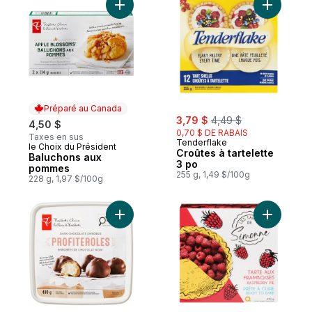
Ajouter Baluchons aux pommes au panier
Ajouter Cr
Préparé au Canada
sale:
, formerly:
3,79 $
4,49 $
4,50 $
0,70 $ DE RABAIS
Taxes en sus
Tenderflake
le Choix du Président
Préparé au Canada
Croûtes à tartelette
Baluchons aux
3 po
pommes
255 g, 1,49 $/100g
228 g, 1,97 $/100g
Ajouter Profiteroles enrobées de chocolat
Ajouter T