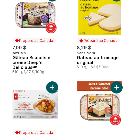
Préparé au Canada
Préparé au Canada
7,00 $
8,29 $
McCain
Sans Nom
Préparé au Canada
Préparé au Canada
Gâteau Biscuits et
Gâteau au fromage
crème Deep’n
original
Deliciousᴹᴰ
510 g, 1,63 $/100g
510 g, 1,37 $/100g
Ajouter Baluchons aux pommes et au cara
Ajouter G
Préparé au Canada