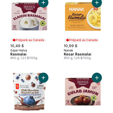
Ajouter Rasmalai au panier
Préparé au Canada
Préparé au Canada
10,49 $
10,99 $
Gajar Halva
Nanak
Préparé au Canada
Préparé au Canada
Rasmalai
Kesar Rasmalai
850 g, 1,23 $/100g
850 g, 1,29 $/100g
Ajouter Bleuets enrobés de chocolat au la
Ajouter G