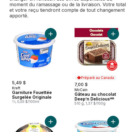
moment du ramassage ou de la livraison. Votre total
et votre reçu tiendront compte de tout changement
apporté.
Ajouter Garniture Fouettée Surgelée Origi
Ajouter G
Préparé au Canada
5,49 $
7,00 $
Kraft
McCain
Préparé au Canada
Garniture Fouettée
Gâteau au chocolat
Surgelée Originale
Deep’n Deliciousᴹᴰ
1 l, 0,55 $/100ml
510 g, 1,37 $/100g
Ajouter Tarte au citron meringuée au pani
Ajouter G