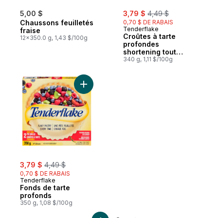
sale:
, formerly:
5,00 $
3,79 $
4,49 $
Chaussons feuilletés
0,70 $ DE RABAIS
Tenderflake
fraise
Croûtes à tarte
12x350.0 g, 1,43 $/100g
profondes
shortening tout
végétal
340 g, 1,11 $/100g
Ajouter Fonds de tarte profonds au panie
sale:
, formerly:
3,79 $
4,49 $
0,70 $ DE RABAIS
Tenderflake
Fonds de tarte
profonds
350 g, 1,08 $/100g