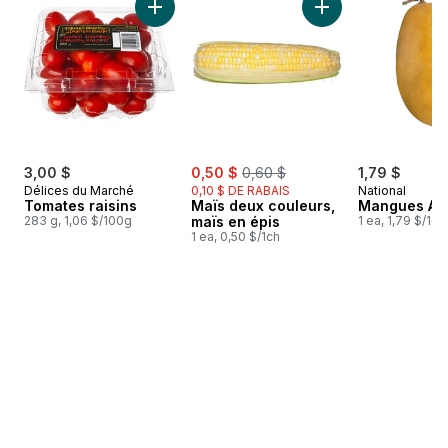
Ajouter Tomates raisins au panier
Ajouter Maïs deux 
sale:
, formerly:
3,00 $
0,50 $
0,60 $
1,79 $
Délices du Marché
0,10 $ DE RABAIS
National
Tomates raisins
Maïs deux couleurs,
Mangues Ata
283 g, 1,06 $/100g
maïs en épis
1 ea, 1,79 $/1ch
1 ea, 0,50 $/1ch