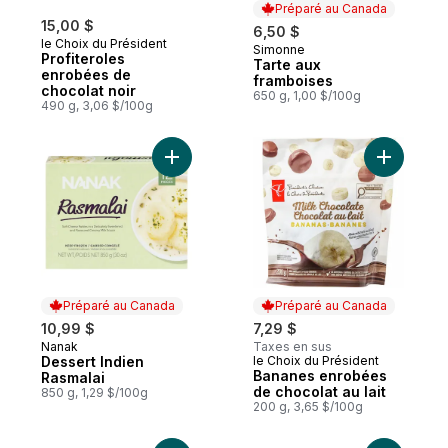
Préparé au Canada
15,00 $
6,50 $
le Choix du Président
Simonne
Préparé au Canada
Profiteroles
Tarte aux
enrobées de
framboises
chocolat noir
650 g, 1,00 $/100g
490 g, 3,06 $/100g
Ajouter Dessert Indien Rasmalai au panier
Ajouter B
Préparé au Canada
Préparé au Canada
10,99 $
7,29 $
Nanak
Taxes en sus
Préparé au Canada
Dessert Indien
le Choix du Président
Préparé au Canada
Bananes enrobées
Rasmalai
de chocolat au lait
850 g, 1,29 $/100g
200 g, 3,65 $/100g