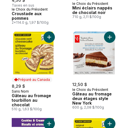
4,50 $
le Choix du Président
Taxes en sus
Mini éclairs nappés
le Choix du Président
Préparé au Canada
de chocolat noir
Croustade aux
710 g, 2,11 $/100g
pommes
2x114.0 g, 1,97 $/100g
Ajouter Gâteau au fromage tourbillon au c
Ajouter G
Préparé au Canada
12,50 $
8,29 $
le Choix du Président
Sans Nom
Préparé au Canada
Gâteau au fromage
Gâteau au fromage
deux étages style
tourbillon au
New York
chocolat
600 g, 2,08 $/100g
510 g, 1,63 $/100g
Ajouter Gâteau Biscuits et crème Deep’n D
Ajouter G