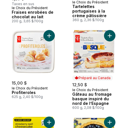
le Choix du Président
Taxes en sus
Tartelettes
le Choix du Président
Préparé au Canada
portugaises à la
Fraises enrobées de
crème pâtissière
chocolat au lait
360 g, 2,36 $/100g
200 g, 3,65 $/100g
Ajouter Profiteroles au panier
Ajouter G
Préparé au Canada
15,00 $
12,50 $
le Choix du Président
le Choix du Président
Préparé au Canada
Profiteroles
Gâteau au fromage
625 g, 2,40 $/100g
basque inspiré du
nord de l’Espagne
600 g, 2,08 $/100g
Ajouter Gâteau au fromage tourbillon à la 
Ajouter Cr