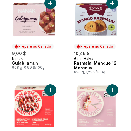
Ajouter Gulab jamun au panier
Ajouter R
Préparé au Canada
Préparé au Canada
9,00 $
10,49 $
Nanak
Gajar Halva
Préparé au Canada
Préparé au Canada
Gulab jamun
Rasmalai Mangue 12
908 g, 0,99 $/100g
Morceux
850 g, 1,23 $/100g
Ajouter Gâteau style shortcake aux fraise
Ajouter G