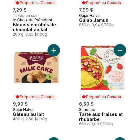
Préparé au Canada
Préparé au Canada
7,29 $
7,99 $
Taxes en sus
Gajar Halva
Préparé au Canada
le Choix du Président
Gulab Jamun
Préparé au Canada
Bleuets enrobés de
850 g, 0,94 $/100g
chocolat au lait
200 g, 3,65 $/100g
Ajouter Gâteau au lait au panier
Ajouter T
Préparé au Canada
Préparé au Canada
9,99 $
6,50 $
Gajar Halva
Simonne
Préparé au Canada
Préparé au Canada
Gâteau au lait
Tarte aux fraises et
400 g, 2,50 $/100g
rhubarbe
650 g, 1,00 $/100g