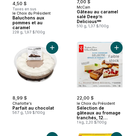
7,00 $
4,50 $
McCain
Taxes en sus
Gâteau au caramel
le Choix du Président
Préparé au Canada
salé Deep’n
Baluchons aux
Deliciousᴹᴰ
pommes et au
510 g, 1,37 $/100g
caramel
228 g, 1,97 $/100g
Ajouter Parfait au chocolat au panier
Ajouter S
Faible
stock
8,99 $
22,00 $
Charlotte's
le Choix du Président
Parfait au chocolat
Sélection de
567 g, 1,59 $/100g
gâteaux au fromage
tranchés, 12
tranches
1 kg, 2,20 $/100g