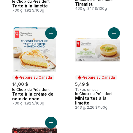
le Choix du Président
Préparé au Canada
Tiramisu
Tarte à la limette
460 g, 2,17 $/100g
730 g, 1,92 $/100g
Ajouter Tarte à la crème de noix de coco
Ajouter Mi
Préparé au Canada
Préparé au Canada
14,00 $
5,49 $
le Choix du Président
Taxes en sus
Préparé au Canada
Tarte à la crème de
le Choix du Président
Préparé au Canada
Mini tartes à la
noix de coco
limette
730 g, 1,92 $/100g
243 g, 2,26 $/100g
Ajouter Gâteaux au chocolat fondant Le 