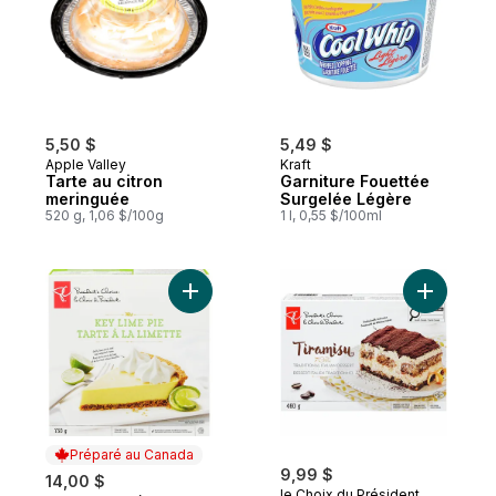
5,50 $
5,49 $
Apple Valley
Kraft
Tarte au citron
Garniture Fouettée
meringuée
Surgelée Légère
520 g, 1,06 $/100g
1 l, 0,55 $/100ml
Ajouter Tarte à la limette au panier
Ajouter T
Préparé au Canada
9,99 $
14,00 $
le Choix du Président