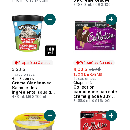
De Crème Glacée
1410 ml, 0,35 $/100ml
3x88.0 ml, 2,08 $/100ml
Ajouter Crème Glacéeavec Sammie des ing
Ajouter C
Préparé au Canada
Préparé au Canada
sale:
, formerly:
5,50 $
4,00 $
5,50 $
Taxes en sus
1,50 $ DE RABAIS
Ben & Jerry’s
Taxes en sus
Préparé au Canada
Crème Glacéeavec
Chapman’s
Préparé au Canada
Collection
Sammie des
canadienne barre de
ingrédients issus du
crème glacée aux
commerce équitable
473 ml, 1,16 $/100ml
biscuits et crème et
8x55.0 ml, 0,91 $/100ml
chocolat au lait
Ajouter Lait glacé, chocolat au panier
Ajouter C