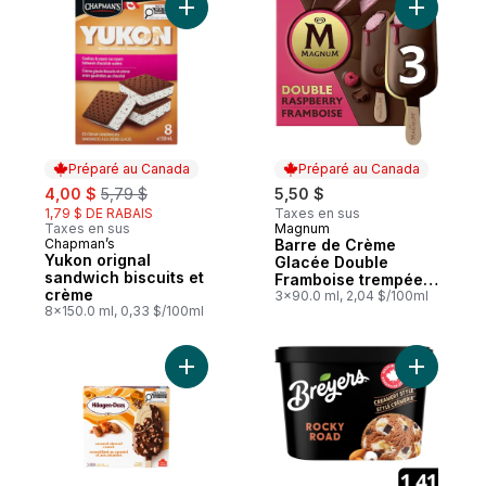
Ajouter Yukon orignal sandwich biscuits e
Ajouter B
Préparé au Canada
Préparé au Canada
sale:
, formerly:
4,00 $
5,79 $
5,50 $
1,79 $ DE RABAIS
Taxes en sus
Taxes en sus
Magnum
Préparé au Canada
Chapman’s
Barre de Crème
Préparé au Canada
Yukon orignal
Glacée Double
sandwich biscuits et
Framboise trempée
crème
dans un enrobage
3x90.0 ml, 2,04 $/100ml
8x150.0 ml, 0,33 $/100ml
chocolaté
Ajouter Barre crème glacée Croust. caram