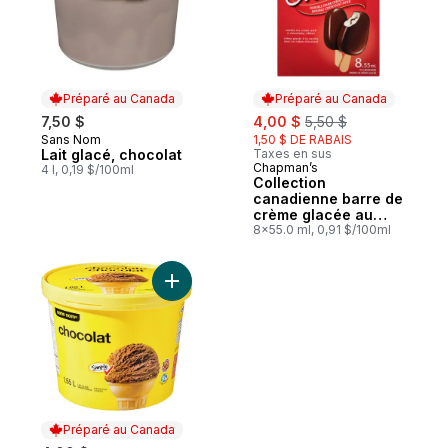
Préparé au Canada
Préparé au Canada
sale:
, formerly:
7,50 $
4,00 $
5,50 $
Sans Nom
1,50 $ DE RABAIS
Préparé au Canada
Lait glacé, chocolat
Taxes en sus
Chapman’s
Préparé au Canada
4 l, 0,19 $/100ml
Collection
canadienne barre de
crème glacée au
double chocolat noir
8x55.0 ml, 0,91 $/100ml
Ajouter Lait glacé au chocolat au panier
Préparé au Canada