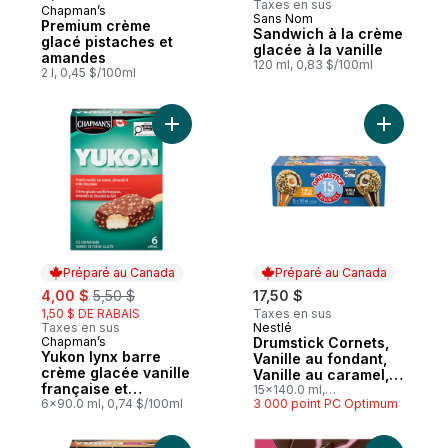
Taxes en sus
Chapman’s
Préparé au Canada
Sans Nom
Premium crème
Sandwich à la crème
glacé pistaches et
glacée à la vanille
amandes
120 ml, 0,83 $/100ml
2 l, 0,45 $/100ml
Ajouter Yukon lynx barre crèm
Ajouter Dr
Préparé au Canada
Préparé au Canada
sale:
, formerly:
4,00 $
5,50 $
17,50 $
1,50 $ DE RABAIS
Taxes en sus
Taxes en sus
Nestlé
Préparé au Canada
Chapman’s
Drumstick Cornets,
Préparé au Canada
Yukon lynx barre
Vanille au fondant,
crème glacée vanille
Vanille au caramel,
française et
assortiment
15x140.0 ml,
amandes
6x90.0 ml, 0,74 $/100ml
0,83 $/100ml
3 000 point PC Optimum