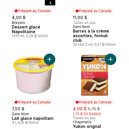
Préparé au Canada
Préparé au Canada
4,00 $
11,00 $
Breyers
Taxes en sus
Préparé au Canada
Dessert glacé
Sans Nom
Préparé au Canada
Barres à la crème
Napolitaine
assorties, format
1410 ml, 0,28 $/100ml
club
30x60.0 ml, 0,61 $/100ml
Ajouter Lait glacé napolitain au panier
Ajouter Y
Préparé au Canada
Préparé au Canada
sale:
, formerly:
7,50 $
4,00 $
5,75 $
Sans Nom
1,75 $ DE RABAIS
Préparé au Canada
Lait glacé napolitain
Taxes en sus
Chapman’s
Préparé au Canada
4 l, 0,19 $/100ml
Yukon orignal