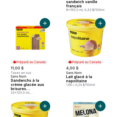
sandwich vanille
français
8x150.0 ml, 0,33 $/100ml
Ajouter Sandwichs à la crème glacée aux 
Ajouter La
Préparé au Canada
Préparé au Canada
11,00 $
4,00 $
Taxes en sus
Sans Nom
Préparé au Canada
Sans Nom
Lait glacé à la
Préparé au Canada
Sandwichs à la
napolitaine
crème glacée aux
1.65 l, 0,24 $/100ml
brisures
chocolatées, format
24x120.0 ml,
0,38 $/100ml
club
Ajouter Lait glacé à la vanille au panier
Ajouter M