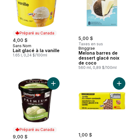
Préparé au Canada
5,00 $
4,00 $
Taxes en sus
Sans Nom
Préparé au Canada
Binggrae
Lait glacé à la vanille
Melona barres de
1.65 l, 0,24 $/100ml
dessert glacé noix
de coco
560 ml, 0,89 $/100ml
Ajouter Premium crème glacé pistaches e
Ajouter S
Préparé au Canada
1,00 $
9,00 $