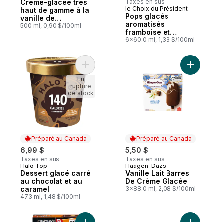
Crème-glacée très
Taxes en sus
le Choix du Président
Préparé au Canada
haut de gamme à la
Pops glacés
vanille de
aromatisés
Madagascar
500 ml, 0,90 $/100ml
framboise et
hibiscus
6x60.0 ml, 1,33 $/100ml
Ajouter Dessert glacé carré au chocolat e
Ajouter V
En
rupture
de stock
Préparé au Canada
Préparé au Canada
6,99 $
5,50 $
Taxes en sus
Taxes en sus
Halo Top
Häagen-Dazs
Préparé au Canada
Préparé au Canada
Dessert glacé carré
Vanille Lait Barres
au chocolat et au
De Crème Glacée
caramel
3x88.0 ml, 2,08 $/100ml
473 ml, 1,48 $/100ml