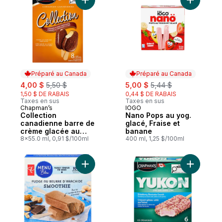
Ajouter Collection canadienne barre de cr
Ajouter N
Préparé au Canada
Préparé au Canada
sale:
, formerly:
sale:
, formerly:
4,00 $
5,50 $
5,00 $
5,44 $
1,50 $ DE RABAIS
0,44 $ DE RABAIS
Taxes en sus
Taxes en sus
Chapman’s
IÖGO
Préparé au Canada
Préparé au Canada
Collection
Nano Pops au yog.
canadienne barre de
glacé, Fraise et
crème glacée au
banane
caramel et chocolat
8x55.0 ml, 0,91 $/100ml
400 ml, 1,25 $/100ml
au lait
Ajouter Barres glacées au smoothie au fu