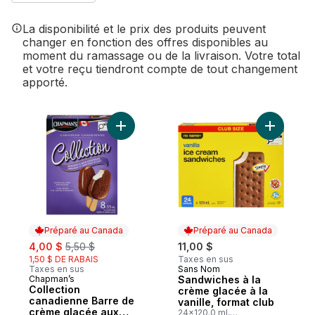
La disponibilité et le prix des produits peuvent
changer en fonction des offres disponibles au
moment du ramassage ou de la livraison. Votre total
et votre reçu tiendront compte de tout changement
apporté.
Ajouter Collection canadienne Barre de c
Ajouter S
Préparé au Canada
Préparé au Canada
sale:
, formerly:
4,00 $
5,50 $
11,00 $
1,50 $ DE RABAIS
Taxes en sus
Taxes en sus
Sans Nom
Préparé au Canada
Chapman’s
Sandwiches à la
Préparé au Canada
Collection
crème glacée à la
canadienne Barre de
vanille, format club
crème glacée aux
24x120.0 ml,