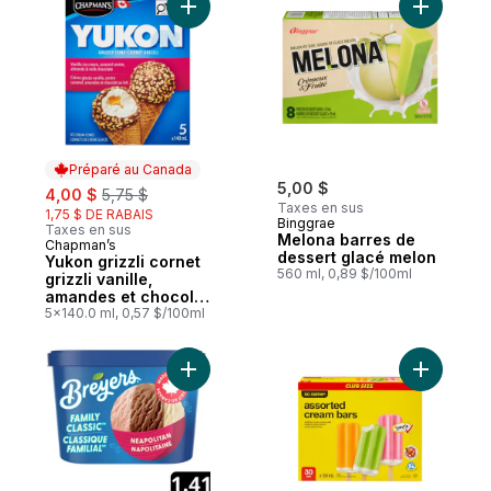
Ajouter Yukon grizzli cornet grizzli vanill
Ajouter M
Préparé au Canada
sale:
, formerly:
5,00 $
4,00 $
5,75 $
Taxes en sus
1,75 $ DE RABAIS
Binggrae
Taxes en sus
Melona barres de
Chapman’s
Préparé au Canada
dessert glacé melon
Yukon grizzli cornet
560 ml, 0,89 $/100ml
grizzli vanille,
amandes et chocolat
au lait
5x140.0 ml, 0,57 $/100ml
Ajouter Ba
Ajouter Dessert glacé Napolitaine au