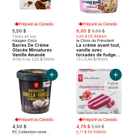
Préparé au Canada
Préparé au Canada
sale:
, formerly:
5,50 $
6,00 $
6,50 $
Taxes en sus
0,50 $ DE RABAIS
Häagen-Dazs
le Choix du Président
Préparé au Canada
Préparé au Canada
Barres De Crème
La crème avant tout,
Glacée Miniatures
vanille avec
Vanille Amande
torsades de fudge
4x55.0 ml, 2,50 $/100ml
au chocolat
1.5 l, 0,40 $/100ml
Ajouter Crème-glacée très haut de gamme
Ajouter P
Faible
stock
Préparé au Canada
Préparé au Canada
sale:
, formerly:
4,50 $
4,79 $
5,50 $
PC Collection noire
0,71 $ DE RABAIS
Préparé au Canada