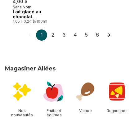
4,00 $
Sans Nom
Préparé au Canada
Lait glacé au
chocolat
1.65 l, 0,24 $/100ml
1
2
3
4
5
6
Magasiner Allées
sauter Magasiner Allées
Nos
Fruits et
Viande
Grignotines
nouveautés
légumes