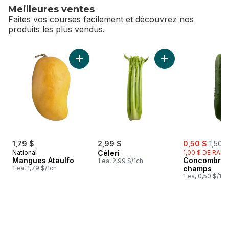
Meilleures ventes
Faites vos courses facilement et découvrez nos
produits les plus vendus.
sauter Meilleures ventes
Ajouter Mangues Ataulfo au panier
Ajouter Céleri au p
sale:
, form
1,79 $
2,99 $
0,50 $
1,50 $
National
Céleri
1,00 $ DE RABA
Mangues Ataulfo
Concombres
1 ea, 2,99 $/1ch
1 ea, 1,79 $/1ch
champs
1 ea, 0,50 $/1ch