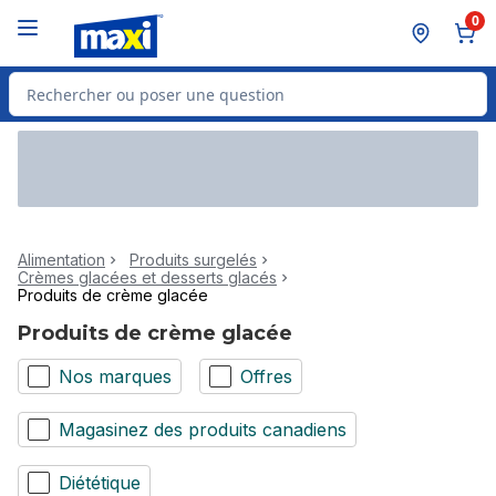
Passer au contenu principal
Passer au pied de page
0
Rechercher des produits
Alimentation
Produits surgelés
Crèmes glacées et desserts glacés
Produits de crème glacée
Produits de crème glacée
Nos marques
Offres
Magasinez des produits canadiens
Diététique