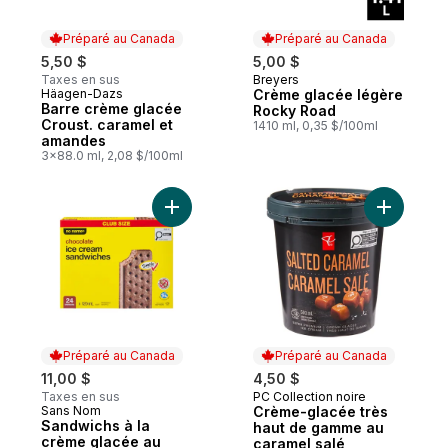
Préparé au Canada
Préparé au Canada
5,50 $
5,00 $
Taxes en sus
Breyers
Préparé au Canada
Häagen-Dazs
Crème glacée légère
Préparé au Canada
Barre crème glacée
Rocky Road
Croust. caramel et
1410 ml, 0,35 $/100ml
amandes
3x88.0 ml, 2,08 $/100ml
Ajouter Sandwichs à la crème glacée au c
Ajouter C
Préparé au Canada
Préparé au Canada
11,00 $
4,50 $
Taxes en sus
PC Collection noire
Préparé au Canada
Sans Nom
Crème-glacée très
Préparé au Canada
Sandwichs à la
haut de gamme au
crème glacée au
caramel salé