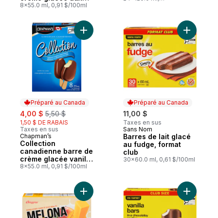
amandes et chocolat
8x55.0 ml, 0,91 $/100ml
0,38 $/100ml
au lait
Ajouter Collection canadienne barre de cr
Ajouter Ba
Préparé au Canada
Préparé au Canada
sale:
, formerly:
4,00 $
5,50 $
11,00 $
1,50 $ DE RABAIS
Taxes en sus
Taxes en sus
Sans Nom
Préparé au Canada
Chapman’s
Barres de lait glacé
Préparé au Canada
Collection
au fudge, format
canadienne barre de
club
crème glacée vanille
30x60.0 ml, 0,61 $/100ml
et chocolat au lait
8x55.0 ml, 0,91 $/100ml
Ajouter Melona barres de dessert glacé 
Ajouter Ba