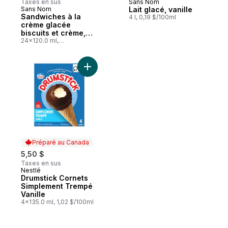
Taxes en sus
Sans Nom
Préparé au Canada
Sans Nom
Lait glacé, vanille
Préparé au Canada
Sandwiches à la
4 l, 0,19 $/100ml
crème glacée
biscuits et crème,
format club
24x120.0 ml,
0,38 $/100ml
Ajouter Drumstick Cornets Simplement Tre
Préparé au Canada
5,50 $
Taxes en sus
Nestlé
Préparé au Canada
Drumstick Cornets
Simplement Trempé
Vanille
4x135.0 ml, 1,02 $/100ml