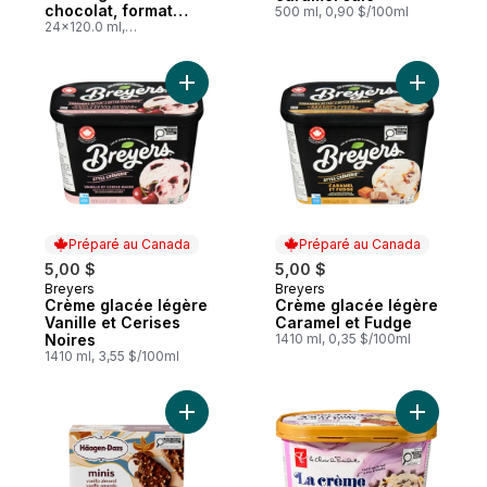
chocolat, format
500 ml, 0,90 $/100ml
club
24x120.0 ml,
0,38 $/100ml
Préparé au Canada
Préparé au Canada
5,00 $
5,00 $
Breyers
Breyers
Préparé au Canada
Préparé au Canada
Crème glacée légère
Crème glacée légère
Vanille et Cerises
Caramel et Fudge
Noires
1410 ml, 0,35 $/100ml
1410 ml, 3,55 $/100ml
Ajouter Barres De Crème Glacée Miniatur
Ajouter L