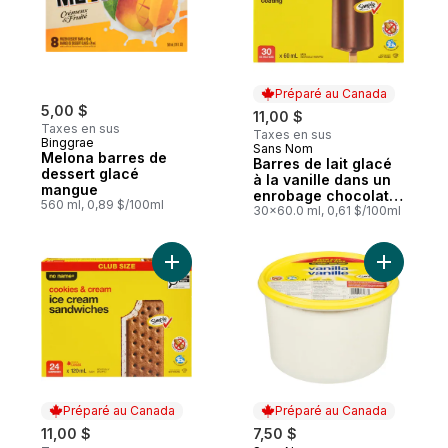
Préparé au Canada
5,00 $
11,00 $
Taxes en sus
Taxes en sus
Binggrae
Sans Nom
Préparé au Canada
Melona barres de
Barres de lait glacé
dessert glacé
à la vanille dans un
mangue
enrobage chocolaté,
560 ml, 0,89 $/100ml
format club
30x60.0 ml, 0,61 $/100ml
Ajouter Sandwiches à la crème glacée bisc
Ajouter La
Préparé au Canada
Préparé au Canada
11,00 $
7,50 $