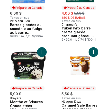
Préparé au Canada
Préparé au Canada
sale:
, formerly:
6,00 $
4,00 $
5,50 $
Taxes en sus
1,50 $ DE RABAIS
PC Menu Bleu
Taxes en sus
Préparé au Canada
Barres glacées au
Chapman’s
Préparé au Canada
Yukon lynx barre
smoothie au fudge
crème glacée
au beurre
croquant gâteau
d’arachides
6x80.0 ml, 1,25 $/100ml
sablé aux fraises
6x90.0 ml, 0,74 $/100ml
Ajouter C
Ajouter 
Préparé au Canada
Préparé au Canada
5,00 $
5,50 $
Breyers
Taxes en sus
Préparé au Canada
Menthe et Brisures
Häagen-Dazs
Préparé au Canada
Caramel Salé Barres
Chocolatées