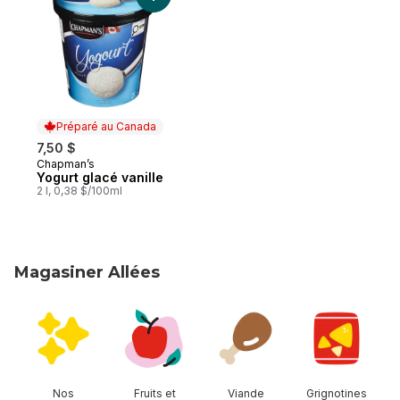
Préparé au Canada
7,50 $
Chapman’s
Préparé au Canada
Yogurt glacé vanille
2 l, 0,38 $/100ml
Magasiner Allées
sauter Magasiner Allées
Nos
Fruits et
Viande
Grignotines