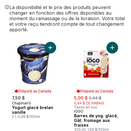
La disponibilité et le prix des produits peuvent
changer en fonction des offres disponibles au
moment du ramassage ou de la livraison. Votre total
et votre reçu tiendront compte de tout changement
apporté.
Ajouter Yogurt glacé brelan vanille au pan
Ajouter B
Préparé au Canada
Préparé au Canada
sale:
, formerly:
7,50 $
5,00 $
5,44 $
Chapman’s
0,44 $ DE RABAIS
Préparé au Canada
Yogurt glacé brelan
Taxes en sus
IÖGO
Préparé au Canada
vanille
Barres de yog. glacé,
2 l, 0,38 $/100ml
Gât. fromage aux
fraises
320 ml, 1,56 $/100ml