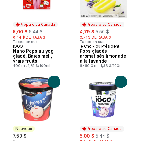
Préparé au Canada
Préparé au Canada
sale:
, formerly:
sale:
, formerly:
5,00 $
5,44 $
4,79 $
5,50 $
0,44 $ DE RABAIS
0,71 $ DE RABAIS
Taxes en sus
Taxes en sus
IÖGO
le Choix du Président
Préparé au Canada
Préparé au Canada
Nano Pops au yog.
Pops glacés
glacé, Baies mél.,
aromatisés limonade
vrais fruits
à la lavande
400 ml, 1,25 $/100ml
6x60.0 ml, 1,33 $/100ml
Ajouter Yaourt glacé fraise au panier
Ajouter Yo
Nouveau
Préparé au Canada
sale:
, formerly:
7,50 $
5,00 $
5,44 $