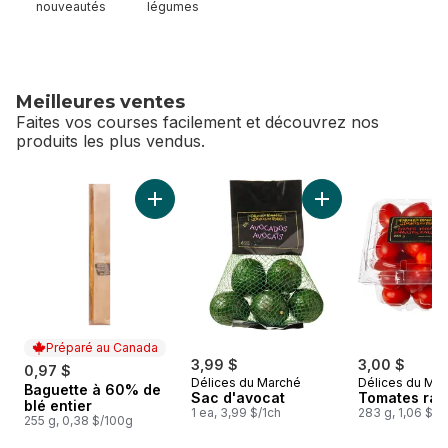
nouveautés
légumes
Meilleures ventes
Faites vos courses facilement et découvrez nos
produits les plus vendus.
sauter Meilleures ventes
Ajouter Baguette à 60% de blé entier au pan
Ajouter Sac d'avoc
Préparé au Canada
3,99 $
3,00 $
0,97 $
Délices du Marché
Délices du Ma
Baguette à 60% de
Préparé au Canada
Sac d'avocat
Tomates rai
blé entier
1 ea, 3,99 $/1ch
283 g, 1,06 $/1
255 g, 0,38 $/100g