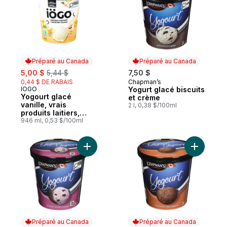
Préparé au Canada
Préparé au Canada
sale:
, formerly:
5,00 $
5,44 $
7,50 $
0,44 $ DE RABAIS
Chapman’s
Préparé au Canada
IÖGO
Yogurt glacé biscuits
Préparé au Canada
Yogourt glacé
et crème
vanille, vrais
2 l, 0,38 $/100ml
produits laitiers,
cont.
946 ml, 0,53 $/100ml
Ajouter Yogurt glacé cerises noires casin
Ajouter Y
Préparé au Canada
Préparé au Canada