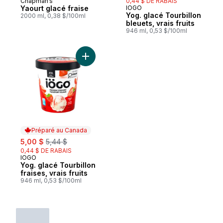
Chapman’s
0,44 $ DE RABAIS
Nouveau
Yaourt glacé fraise
IÖGO
Préparé au Canada
Yog. glacé Tourbillon
2000 ml, 0,38 $/100ml
bleuets, vrais fruits
946 ml, 0,53 $/100ml
Ajouter Yog. glacé Tourbillon fraises, vrais
Préparé au Canada
sale:
, formerly:
5,00 $
5,44 $
0,44 $ DE RABAIS
IÖGO
Préparé au Canada
Yog. glacé Tourbillon
fraises, vrais fruits
946 ml, 0,53 $/100ml