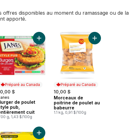
des offres disponibles au moment du ramassage ou de la
ent apporté.
 panier
, entièrement cuites au panier
Lanières de poulet au panier
Ajouter Burger de poulet style pub, entièrement c
Ajouter Morceaux de p
Préparé au Canada
Préparé au Canada
10,00 $
10,00 $
Janes
Morceaux de
Préparé au Canada
Préparé au Canada
Burger de poulet
poitrine de poulet au
style pub,
babeurre
entièrement cuit
1.1 kg, 0,91 $/100g
700 g, 1,43 $/100g
 viande blanche panée dino au panier
Pépites de poulet au panier
Ajouter Lanières de poulet pané entièrement cuit