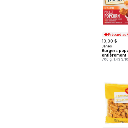
Préparé au
10,00 $
Janes
Préparé au
Burgers pop
entièrement 
700 g, 1,43 $/1