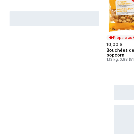
Préparé au
10,00 $
Bouchées de
Préparé au
popcorn
1.13 kg, 0,88 $/