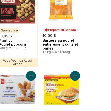
Préparé au Canada
Sponsorisé
10,00 $
13,99 $
Burgers au poulet
Préparé au Canada
Flamingo
Sponsorisé
Poulet popcorn
entièrement cuits et
680 g, 2,06 $/100g
panés
1.5 kg, 0,67 $/100g
Vous Pourriez Aussi
Aimer
t pané, entièrement cuites au panier
Frites de poulet style pub, entièrement cuites au panier
Ajouter Recette Pub Lanieres Poulet, entièrement
Ajouter Burgers de po