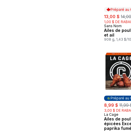
Préparé au
sale:
, form
13,00 $
14,00
1,00 $ DE RABA
Sans Nom
Préparé au
Ailes de poul
et ail
908 g, 1,43 $/1
Préparé au
sale:
, form
8,99 $
11,99 
3,00 $ DE RABA
La Cage
Préparé au
Ailes de poul
épicées Exc
paprika fumé