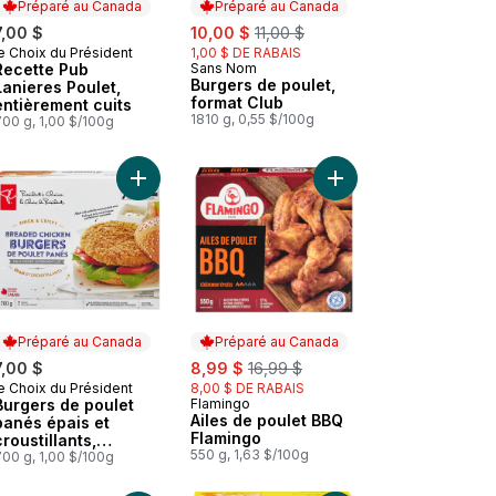
Préparé au Canada
Préparé au Canada
sale:
, formerly:
7,00 $
10,00 $
11,00 $
e Choix du Président
1,00 $ DE RABAIS
Préparé au Canada
Recette Pub
Sans Nom
Préparé au Canada
Burgers de poulet,
Lanieres Poulet,
format Club
entièrement cuits
1810 g, 0,55 $/100g
700 g, 1,00 $/100g
Club au panier
Ailes de dinde sel et poivre au panier
Ajouter Burgers de poulet panés épais et croustil
Ajouter Ailes de poul
Préparé au Canada
Préparé au Canada
sale:
, formerly:
7,00 $
8,99 $
16,99 $
e Choix du Président
8,00 $ DE RABAIS
Préparé au Canada
Burgers de poulet
Flamingo
Préparé au Canada
Ailes de poulet BBQ
panés épais et
Flamingo
croustillants,
550 g, 1,63 $/100g
entièrement cuits
700 g, 1,00 $/100g