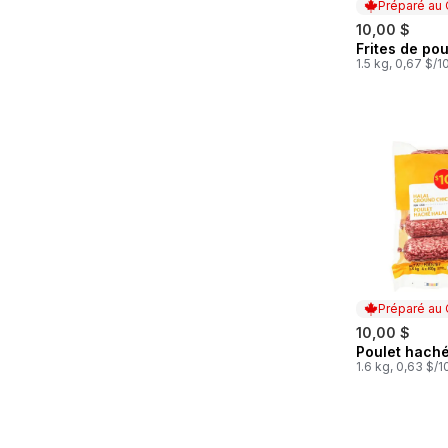
Préparé au
10,00 $
Frites de pou
Préparé au
1.5 kg, 0,67 $/
Préparé au
10,00 $
Poulet haché
Préparé au
1.6 kg, 0,63 $/