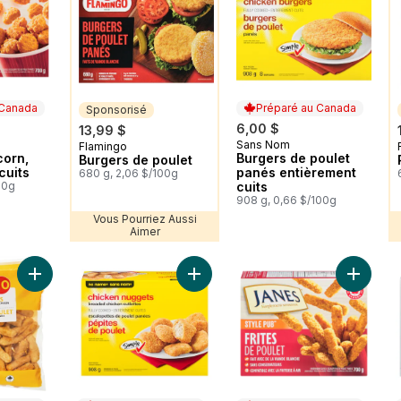
 Canada
Préparé au Canada
Sponsorisé
6,00 $
13,99 $
Sans Nom
 Canada
Préparé au Canada
Flamingo
Sponsorisé
corn,
Burgers de poulet
Burgers de poulet
cuits
panés entièrement
680 g, 2,06 $/100g
00g
cuits
908 g, 0,66 $/100g
Vous Pourriez Aussi
Aimer
Ajouter Frites de poulet au panier
Ajouter Bouchées pépites de poule
Ajouter 