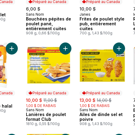
 Canada
Préparé au Canada
Préparé au Canada
6,00 $
10,00 $
let
Sans Nom
Janes
l
 Canada
Préparé au Canada
Préparé au Canada
Bouchées pépites de
Frites de poulet style
100g
poulet pané,
pub, entièrement
entièrement cuites
cuites
908 g, 0,66 $/100g
700 g, 1,43 $/100g
Ajouter Poulet haché halal au panier
Ajouter Lanières de poulet format 
Ajouter 
 Canada
Préparé au Canada
Préparé au Canada
sale:
, formerly:
sale:
, formerly:
10,00 $
11,00 $
13,00 $
14,00 $
 halal
1,00 $ DE RABAIS
1,00 $ DE RABAIS
l
 Canada
Sans Nom
Sans Nom
Préparé au Canada
Préparé au Canada
100g
Lanières de poulet
Ailes de dinde sel et
format Club
poivre
1810 g, 0,55 $/100g
908 g, 1,43 $/100g