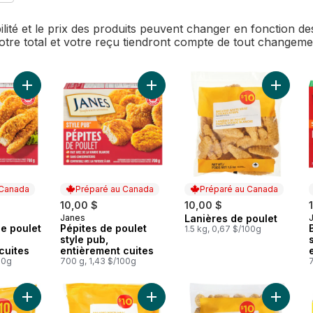
bilité et le prix des produits peuvent changer en fonction 
Votre total et votre reçu tiendront compte de tout changem
Ajouter Languettes de poulet style pub, entièrement cuites au
Ajouter Pépites de poulet style pub
Ajouter 
 Canada
Préparé au Canada
Préparé au Canada
10,00 $
10,00 $
Janes
Lanières de poulet
 Canada
Préparé au Canada
Préparé au Canada
e poulet
Pépites de poulet
1.5 kg, 0,67 $/100g
style pub,
cuites
entièrement cuites
00g
700 g, 1,43 $/100g
Ajouter Bouchées de poulet popcorn au panier
Ajouter Croquettes de poulet à la
Ajouter 