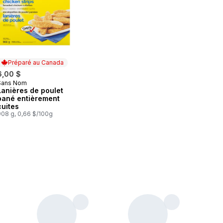
Préparé au Canada
6,00 $
Sans Nom
Préparé au Canada
Lanières de poulet
pané entièrement
cuites
908 g, 0,66 $/100g