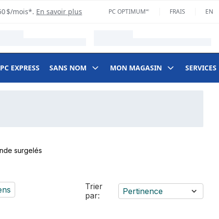
50 $/mois*.
En savoir plus
PC OPTIMUM🅪
FRAIS
EN
 PC EXPRESS
SANS NOM
MON MAGASIN
SERVICES
inde surgelés
Trier
ens
Pertinence
par: