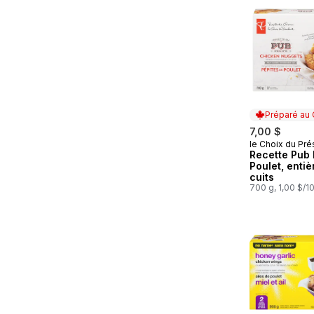
Préparé au
7,00 $
le Choix du Pré
Préparé au
Recette Pub 
Poulet, enti
cuits
700 g, 1,00 $/1