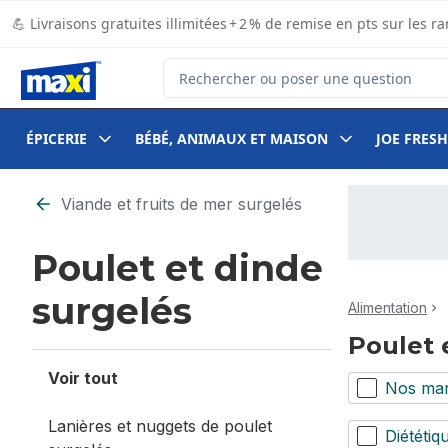
Passer au contenu principal
Passer au pied de page
💪 Livraisons gratuites illimitées + 2 % de remise en pts sur le
Rechercher des produits
ÉPICERIE
BÉBÉ, ANIMAUX ET MAISON
JOE FRESH
Passer au filtrage du contenu
Viande et fruits de mer surgelés
Poulet et dinde
surgelés
Alimentation
Poulet 
Voir tout
Nos ma
Lanières et nuggets de poulet
Diététiq