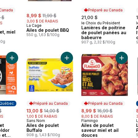
 Canada
Préparé au Canada
sale:
, formerly:
erly:
8,99 $
11,99 $
 $
21,00 $
3,00 $ DE RABAIS
IS
le Choix du Président
l
Préparé au Canada
La Cage
Lanières de poitrine
 Canada
Ailes de poulet BBQ
et, miel
de poulet panées au
550 g, 1,63 $/100g
babeurre
00g
907 g, 2,32 $/100g
Ajouter Ailes de poulet épicées Exceldor paprika fumé et éra
Ajouter Ailes de poulet Buffalo au 
Ajouter 
 Québec
Préparé au Canada
Préparé au Canada
erly:
sale:
, formerly:
sale:
, formerly:
s
$
13,00 $
14,00 $
8,99 $
16,99 $
IS
1,00 $ DE RABAIS
8,00 $ DE RABAIS
Sans Nom
Flamingo
 Québec
Préparé au Canada
Préparé au Canada
et
Ailes de poulet
Ailes de poulet
eldor
Buffalo
saveur miel et ail
 et
908 g, 1,43 $/100g
douces
5