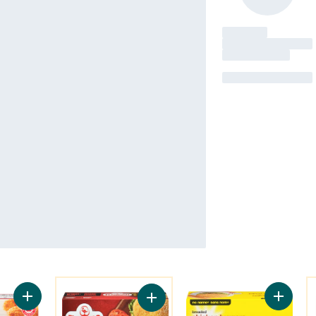
Vous Pourriez Aussi Aimer
V
Ajouter Burgers popcorn, entièrement cuits au panier
Ajouter 
Ajouter Burgers de poulet au panie