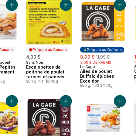
Ajouter Recette Pub Pepites Poulet, entièrement cuits au pani
Ajouter Escalopettes de poitrine d
Ajouter 
 Canada
Préparé au Canada
Préparé au Québec
sale:
, formerly:
s
4,00 $
8,99 $
11,99 $
sident
Sans Nom
3,00 $ DE RABAIS
 Canada
Préparé au Canada
Pepites
Escalopettes de
La Cage
Préparé au Québec
Ailes de poulet
èrement
poitrine de poulet
Buffalo épicées
farcies et panées
Exceldor
1
00g
non cuites, jambon
284 g, 1,41 $/100g
550 g, 1,63 $/100g
et fromage
Ajouter Ailes de poulet, miel et ail au panier
Ajouter Ailes de poulet BBQ au pan
Ajouter