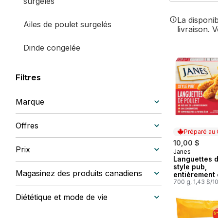
surgelés
La disponi
Ailes de poulet surgelés
livraison. 
Dinde congelée
Filtres
Marque
Offres
Préparé au
10,00 $
Prix
Janes
Préparé au
Languettes d
style pub,
Magasinez des produits canadiens
entièrement 
700 g, 1,43 $/1
Diététique et mode de vie