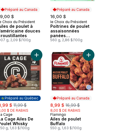
Préparé au Canada
Préparé au Canada
19,00 $
16,00 $
e Choix du Président
le Choix du Président
Préparé au Canada
Préparé au Canada
Ailes de poulet à
Poitrines de poulet
l’américaine douces
assaisonnées
croustillantes
panées
907 g, 2,09 $/100g
croustillantes au
560 g, 2,86 $/100g
babeurre style
maison
ble au panier
panier
Ailes de poulet saveur miel et ail douces au panier
Ajouter La Cage Ailes De Poulet Whisky au panie
Ajouter Ailes de poule
Préparé au Québec
Préparé au Canada
ale:
, formerly:
sale:
, formerly:
8,99 $
11,99 $
8,99 $
16,99 $
3,00 $ DE RABAIS
8,00 $ DE RABAIS
La Cage
Flamingo
Préparé au Québec
Préparé au Canada
La Cage Ailes De
Ailes de poulet
Poulet Whisky
Buffalo
50 g, 1,63 $/100g
550 g, 1,63 $/100g