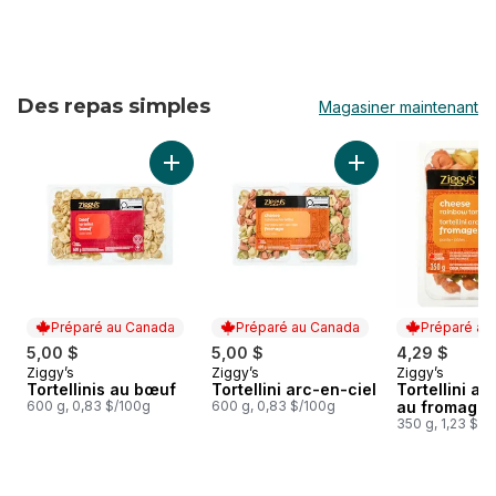
Des repas simples
Magasiner maintenant
sauter Des repas simples
Ajouter Tortellini a
Ajouter Tortellinis au bœuf au panier
Préparé au Canada
Préparé au Canada
Préparé au
5,00 $
5,00 $
4,29 $
Ziggy’s
Ziggy’s
Ziggy’s
Préparé au Canada
Préparé au Canada
Préparé au
Tortellinis au bœuf
Tortellini arc-en-ciel
Tortellini ar
600 g, 0,83 $/100g
600 g, 0,83 $/100g
au fromage
350 g, 1,23 $/1