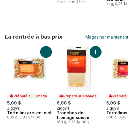
12 ea, 0,39 $/1ch
1 kg, 0,45 $/10
La rentrée à bas prix
Magasiner maintenant
sauter La rentrée à bas prix
Ajouter Tortellini arc-en-ciel au panier
Ajouter Tranches d
Préparé au Canada
Préparé au Canada
Préparé au
5,00 $
6,00 $
5,00 $
Ziggy’s
Ziggy’s
Ziggy’s
Préparé au Canada
Préparé au Canada
Préparé au
Tortellini arc-en-ciel
Tranches de
Tortellinis 
600 g, 0,83 $/100g
fromage suisse
600 g, 0,83 $/
160 g, 3,75 $/100g