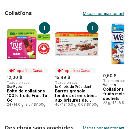
Collations
Magasiner maintenant
sauter Collations
Ajouter Boîte de collations 100% fruits Fruit
Ajouter Barres gra
Préparé au Canada
Préparé au Canada
9,50 $
12,00 $
15,49 $
Taxes en sus
Taxes en sus
Taxes en sus
Welch’s
SunRype
le Choix du Président
Préparé au Canada
Préparé au Canada
Collations au
Boîte de collations
Barres granola
fruits mélan
100% fruits Fruit To
tendres et enrobées
sachets
Go
aux brisures de
22 g, 43,18 $/1
24x14.0 g, 3,57 $/100g
chocolat, format
40x1240.0 g, 0,03 $/100g
club
Des choix sans arachides
Magasiner maintenant