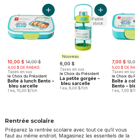
sauter Papeterie, fournitures scolaires et vêtements
Ajouter Boîte à lunch Bento – bleu sarcelle a
Ajouter La petite g
Faible
stock
Nouveau
sale:
, formerly:
sale:
, forme
10,00 $
14,00 $
7,00 $
12,00
6,00 $
4,00 $ DE RABAIS
5,00 $ DE RABA
Taxes en sus
Taxes en sus
Taxes en sus
le Choix du Président
Nouveau
le Choix du Président
le Choix du Pré
La petite gorgée –
Boîte à lunch Bento –
Boîte à colla
bleu sarcelle
bleu sarcelle
Bento – bleu
1 ea, 6,00 $/1ch
1 ea, 10,00 $/1ch
1 ea, 7,00 $/1ch
Rentrée scolaire
Préparez la rentrée scolaire avec tout ce qu’il vous
faut au même endroit. Magasinez les essentiels de la