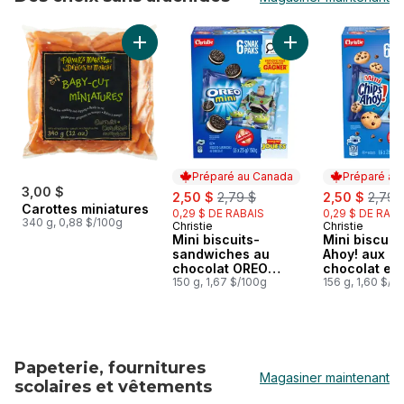
sauter Des choix sans arachides
Ajouter Carottes miniatures au panier
Ajouter Mini biscui
Préparé au Canada
Préparé au
3,00 $
sale:
, formerly:
sale:
, form
2,50 $
2,79 $
2,50 $
2,79 
Carottes miniatures
0,29 $ DE RABAIS
0,29 $ DE RABA
340 g, 0,88 $/100g
Christie
Christie
Préparé au Canada
Préparé au
Mini biscuits-
Mini biscuit
sandwiches au
Ahoy! aux pé
chocolat OREO
chocolat en
L’original
150 g, 1,67 $/100g
Snak Paks
156 g, 1,60 $/1
Papeterie, fournitures
Magasiner maintenant
scolaires et vêtements