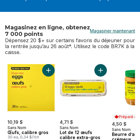
Magasinez en ligne, obtenez
Magasiner maintenant
7 000 points
Dépensez 20 $+ sur certains favoris du déjeuner pour
la rentrée jusqu’au 26 août*. Utilisez le code BR7K à la
caisse.
sauter Magasinez en ligne, obtenez 7 000 points
Ajouter Œufs, calibre gros au panier
Ajouter Lot de 12 œ
Préparé au
10,19 $
4,71 $
4,50 $
Sans Nom
Sans Nom
Sans Nom
Préparé au
Œufs, calibre gros
Lot de 12 œufs
Beurre d’ar
30 ea, 0,34 $/1ch
calibre extra-gros
crémeux