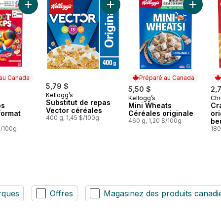
pies goût original au panier
Ajouter Froot Loops Céréales format familial au panier
Ajouter Substitut de repas Vector
Ajouter 
 au Canada
Préparé au Canada
5,79 $
5,50 $
2,
Kellogg’s
Kellogg’s
Chr
au Canada
Préparé au Canada
Pr
Substitut de repas
ps
Mini Wheats
Cr
Vector céréales
format
Céréales originale
or
400 g, 1,45 $/100g
460 g, 1,20 $/100g
beu
$/100g
cr
180
bo
rques
Offres
Magasinez des produits canadi