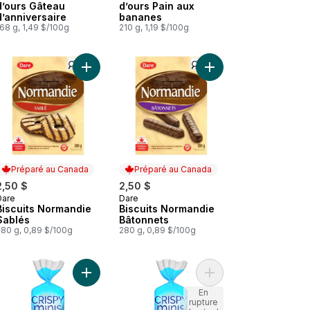
d’ours Gâteau
d’ours Pain aux
d’anniversaire
bananes
68 g, 1,49 $/100g
210 g, 1,19 $/100g
amboises au panier
Biscuits Maxi Fruits aux Dattes au panier
Ajouter Biscuits Normandie Sablés au panier
Ajouter Biscuits Norm
Préparé au Canada
Préparé au Canada
2,50 $
2,50 $
Dare
Dare
Préparé au Canada
Préparé au Canada
Biscuits Normandie
Biscuits Normandie
Sablés
Bâtonnets
280 g, 0,89 $/100g
280 g, 0,89 $/100g
au panier
Biscuits Meteo aux Fraises au panier
Ajouter Crispy Minis Galettes de riz brun Nature 
Ajouter Crispy Minis G
En
rupture