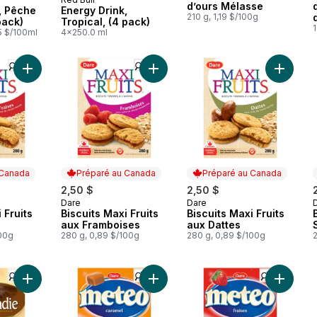
d’ours Mélasse
, Pêche
Energy Drink,
210 g, 1,19 $/100g
pack)
Tropical, (4 pack)
1
5 $/100ml
4x250.0 ml
Ajouter Biscuits Maxi Fruits aux Fraises au panier
Ajouter Biscuits Maxi Fruits aux Fr
Ajouter 
 Canada
Préparé au Canada
Préparé au Canada
2,50 $
2,50 $
Dare
Dare
 Canada
Préparé au Canada
Préparé au Canada
 Fruits
Biscuits Maxi Fruits
Biscuits Maxi Fruits
aux Framboises
aux Dattes
100g
280 g, 0,89 $/100g
280 g, 0,89 $/100g
Ajouter Biscuits Normandie Graham au panier
Ajouter Biscuits Meteo au Caramel 
Ajouter 