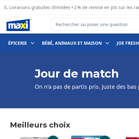
Passer au contenu principal
Passer au pied de page
💪 Livraisons gratuites illimitées + 2 % de remise en pts sur le
Rechercher des produits
ÉPICERIE
BÉBÉ, ANIMAUX ET MAISON
JOE FRESH
Jour de match
On n'a pas de partis pris. Juste des bas 
Meilleurs choix
sauter Meilleurs choix