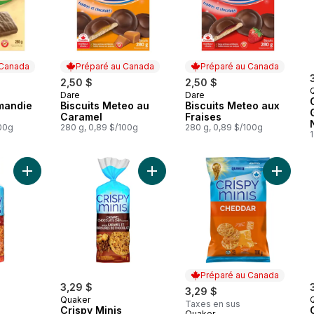
 Canada
Préparé au Canada
Préparé au Canada
2,50 $
2,50 $
Dare
Dare
 Canada
Préparé au Canada
Préparé au Canada
mandie
Biscuits Meteo au
Biscuits Meteo aux
Caramel
Fraises
100g
280 g, 0,89 $/100g
280 g, 0,89 $/100g
1
Ajouter Crispy Minis Galettes de riz brun Saveur Tomate savou
Ajouter Crispy Minis Galettes de ri
Ajouter 
Préparé au Canada
3,29 $
3,29 $
Quaker
Taxes en sus
Crispy Minis
Quaker