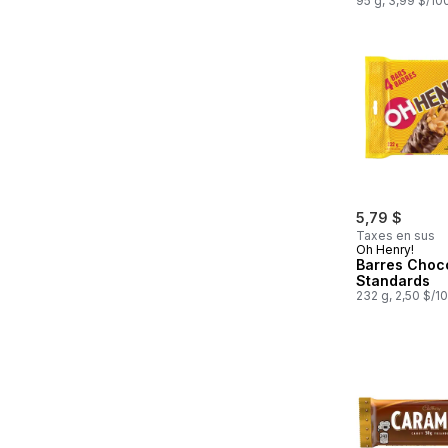
biscuits et 
95 g, 3,99 $/10
5,79 $
Taxes en sus
Oh Henry!
Barres Choc
Standards
232 g, 2,50 $/1