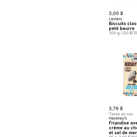
3,00 $
Leclerc
Biscuits cla
petit beurre
300 g, 1,00 $/1
3,79 $
Taxes en sus
Hershey’s
Friandise av
crème au ch
et sel de me