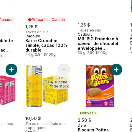
 Canada
Préparé au Canada
1,25 $
1,25 $
Taxes en sus
T
Taxes en sus
Cadbury
s
Cadbury
 Canada
Préparé au Canada
MR. BIG Friandise à
R
blette
Barre Crunchie
saveur de chocolat,
simple, cacao 100%
enveloppée
cao
durable
individuellement,
50 g, 2,50 $/100g
e
0g
44 g, 2,84 $/100g
gâterie sucrée
Ajouter Energy Drink, Pêche blanche, (4 pack) au panier
Ajouter Energy Drink, Tropical, (4 
Ajouter 
En
rupture
de stock
Nouveau
10,50 $
2,50 $
rais éco
Taxes en sus, frais éco
Dare
Nouveau
s’appliquent
Biscuits Pattes
Red Bull