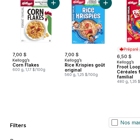
Ajouter Corn Flakes au panier
Ajouter Rice Kris
Préparé
7,00 $
7,00 $
6,50 $
Kellogg’s
Kellogg’s
Kellogg’s
Préparé 
Corn Flakes
Rice Krispies goût
Froot Loo
600 g, 1,17 $/100g
original
Céréales 
560 g, 1,25 $/100g
familial
480 g, 1,35 
Nos ma
Filters