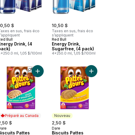
10,50 $
10,50 $
axes en sus, frais éco
Taxes en sus, frais éco
’appliquent
s’appliquent
ed Bull
Red Bull
Energy Drink, (4
Energy Drink,
pack)
Sugarfree, (4 pack)
4x250.0 ml, 1,05 $/100ml
4x250.0 ml, 1,05 $/100ml
pack) au panier
Biscuits Pattes d’ours Mélasse au panier
Ajouter Biscuits Pattes d’ours Gâteau d’anniversa
Ajouter Biscuits Patte
Préparé au Canada
Nouveau
2,50 $
2,50 $
Dare
Dare
Préparé au Canada
Nouveau
Biscuits Pattes
Biscuits Pattes