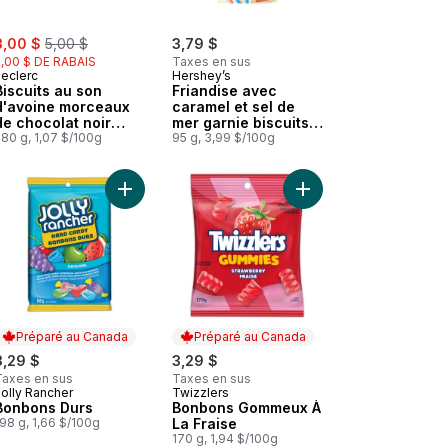
ale:
, formerly:
3,00 $
5,00 $
3,79 $
2,00 $ DE RABAIS
Taxes en sus
Leclerc
Hershey’s
Biscuits au son
Friandise avec
d'avoine morceaux
caramel et sel de
de chocolat noir
mer garnie biscuits
70%
80 g, 1,07 $/100g
et crème
95 g, 3,99 $/100g
 biscuits et crème au panier
Crémeux Format Familial au panier
Barre De Friandise Format Familial Cookies 'N' Crème De au panier
Ajouter Bonbons Durs au panier
Ajouter Bonbons Gomm
Préparé au Canada
Préparé au Canada
3,29 $
3,29 $
Taxes en sus
Taxes en sus
Jolly Rancher
Twizzlers
Préparé au Canada
Préparé au Canada
Bonbons Durs
Bonbons Gommeux À
98 g, 1,66 $/100g
La Fraise
170 g, 1,94 $/100g