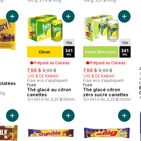
crème
0g
100 g, 3,79 $/100g
De
108 g, 3,51 $/100g
Ajouter Barres Chocolatées Standards au panier
Ajouter Thé glacé au citron canett
Ajouter 
Préparé au Canada
Préparé au Canada
sale:
, formerly:
sale:
, formerly:
7,99 $
8,99 $
7,99 $
8,99 $
T
1,00 $ DE RABAIS
1,00 $ DE RABAIS
s
Frais éco s’appliquent
Frais éco s’appliquent
olatées
Fuze
Fuze
Préparé au Canada
Préparé au Canada
Thé glacé au citron
Thé glacé citron
00g
canettes
zéro sucre canettes
12x341.0 ml, 0,20 $/100ml
12x341.0 ml, 0,20 $/100ml
Ajouter CARAMILK, tablette individuelle, caramel, cacao 100%
Ajouter Barre Crunchie simple, ca
Ajouter 