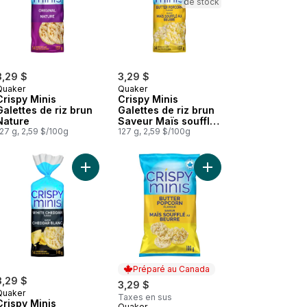
de stock
3,29 $
3,29 $
Quaker
Quaker
Crispy Minis
Crispy Minis
Galettes de riz brun
Galettes de riz brun
Nature
Saveur Maïs soufflé
27 g, 2,59 $/100g
au beurre
127 g, 2,59 $/100g
reuse et basilic au panier
z brun Saveur Caramel et brisures de chocolat au panier
Galettes de riz brun Crispy Minis Cheddar au panier
Ajouter Crispy Minis Galettes de riz brun Saveur
Ajouter Galettes de ri
Préparé au Canada
3,29 $
3,29 $
Quaker
Taxes en sus
Crispy Minis
Quaker