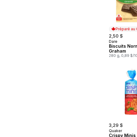
Préparé au
2,50 $
Dare
Préparé au
Biscuits Nor
Graham
280 g, 0,89 $/
3,29 $
Quaker
Crispy Minis