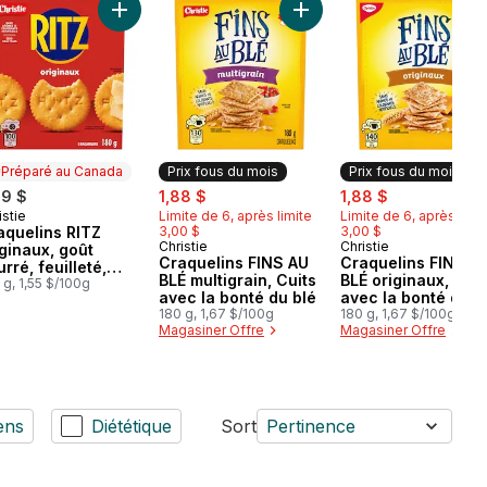
 céréales au panier
Mini Wheats Céréales originale au panier
Ajouter Craquelins RITZ originaux, goût beurré, feu
Ajouter Craquelins FINS AU
Préparé au Canada
Prix fous du mois
Prix fous du mois
sale:
, formerly:
sale:
, formerly:
79 $
1,88 $
1,88 $
istie
Limite de 6, après limite
Limite de 6, après limi
éparé au Canada
aquelins RITZ
3,00 $
3,00 $
Christie
Christie
Prix fous du mois
Prix fous du mois
iginaux, goût
Craquelins FINS AU
Craquelins FINS A
rré, feuilleté,
BLÉ multigrain, Cuits
BLÉ originaux, Cuit
aquelin fondant en
 g, 1,55 $/100g
avec la bonté du blé
avec la bonté du b
uche
180 g, 1,67 $/100g
180 g, 1,67 $/100g
Magasiner Offre
Magasiner Offre
ens
Diététique
Sort
Pertinence