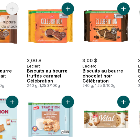
Ajouter Biscuits au beurre chocolat au lait Célébration au pani
Ajouter Biscuits au beurre truffés 
Ajouter 
En
rupture
de stock
3,00 $
3,00 $
Leclerc
Leclerc
beurre
Biscuits au beurre
Biscuits au beurre
ait
truffés caramel
chocolat noir
Célébration
Célébration
00g
240 g, 1,25 $/100g
240 g, 1,25 $/100g
2
Ajouter Biscuits classiques petit beurre au panier
Ajouter Biscuits classiques feuille 
Ajouter