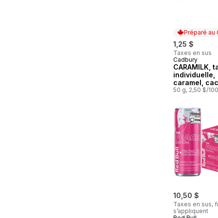
Préparé au
1,25 $
Taxes en sus
Cadbury
Préparé au
CARAMILK, ta
individuelle,
caramel, ca
100% durabl
50 g, 2,50 $/10
10,50 $
Taxes en sus, f
s’appliquent
Red Bull