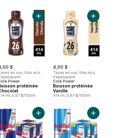
es au panier
Thé glacé citron zéro sucre canettes au panier
Ajouter Boisson protéinée Chocolat au panier
Ajouter Boisson protéi
4,00 $
4,00 $
axes en sus, frais éco
Taxes en sus, frais éco
’appliquent
s’appliquent
Core Power
Core Power
Boisson protéinée
Boisson protéinée
Chocolat
Vanille
414 ml, 0,97 $/100ml
414 ml, 0,97 $/100ml
 durable au panier
cao 100% durable au panier
MR. BIG Friandise à saveur de chocolat, enveloppée individuellemen
Ajouter Energy Drink, (4 pack) au panier
Ajouter Energy Drink,