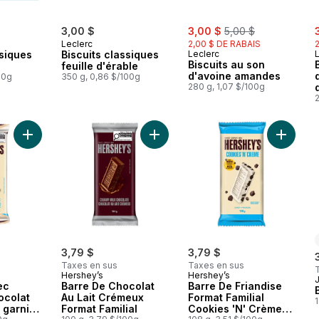
sale:
, formerly:
s
3,00 $
3,00 $
5,00 $
Leclerc
2,00 $ DE RABAIS
ssiques
Biscuits classiques
Leclerc
Biscuits au son
feuille d'érable
d'avoine amandes
00g
350 g, 0,86 $/100g
280 g, 1,07 $/100g
2
Ajouter Friandise avec crème au chocolat et sel de mer garnie
Ajouter Barre De Chocolat Au Lait 
Ajouter 
3,79 $
3,79 $
Taxes en sus
Taxes en sus
Hershey’s
Hershey’s
ec
Barre De Chocolat
Barre De Friandise
ocolat
Au Lait Crémeux
Format Familial
1
r garnie
Format Familial
Cookies 'N' Crème