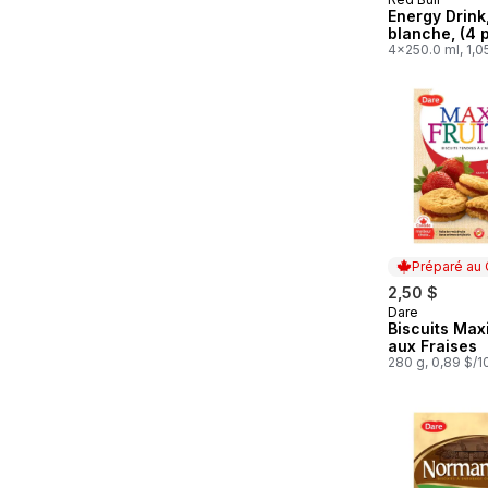
Energy Drink
blanche, (4 
4x250.0 ml, 1,0
Préparé au
2,50 $
Dare
Préparé au
Biscuits Maxi
aux Fraises
280 g, 0,89 $/