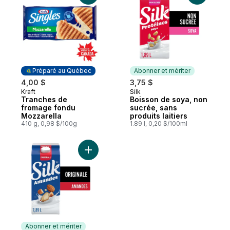
Préparé au Québec
Abonner et mériter
4,00 $
3,75 $
Kraft
Silk
Préparé au Québec
Abonner et mériter
Tranches de
Boisson de soya, non
fromage fondu
sucrée, sans
Mozzarella
produits laitiers
410 g, 0,98 $/100g
1.89 l, 0,20 $/100ml
Ajouter Boisson aux amandes , originale, s
Abonner et mériter