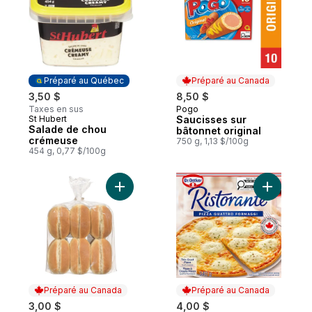
Préparé au Québec
Préparé au Canada
3,50 $
8,50 $
Taxes en sus
Pogo
Préparé au Canada
St Hubert
Saucisses sur
Préparé au Québec
Salade de chou
bâtonnet original
crémeuse
750 g, 1,13 $/100g
454 g, 0,77 $/100g
Ajouter Pains panini au panier
Ajouter R
Préparé au Canada
Préparé au Canada
3,00 $
4,00 $