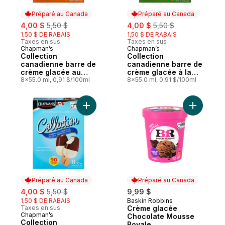
Préparé au Canada
Préparé au Canada
sale:
, formerly:
sale:
, formerly:
4,00 $
5,50 $
4,00 $
5,50 $
1,50 $ DE RABAIS
1,50 $ DE RABAIS
Taxes en sus
Taxes en sus
Chapman’s
Chapman’s
Préparé au Canada
Préparé au Canada
Collection
Collection
canadienne barre de
canadienne barre de
crème glacée au
crème glacée à la
caramel et chocolat
8x55.0 ml, 0,91 $/100ml
pistache et chocolat
8x55.0 ml, 0,91 $/100ml
au lait
noir
Ajouter Collection canadienne barre de yog
Ajouter C
Préparé au Canada
Préparé au Canada
sale:
, formerly:
4,00 $
5,50 $
9,99 $
1,50 $ DE RABAIS
Baskin Robbins
Préparé au Canada
Taxes en sus
Crème glacée
Chapman’s
Préparé au Canada
Chocolate Mousse
Collection
Royale