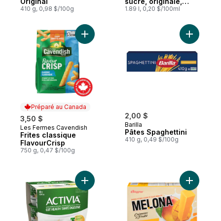
Original
sucre, originale,
410 g, 0,98 $/100g
sans produits laitiers
1.89 l, 0,20 $/100ml
Ajouter Frites classique FlavourCrisp au p
Ajouter P
Préparé au Canada
2,00 $
3,50 $
Barilla
Les Fermes Cavendish
Préparé au Canada
Pâtes Spaghettini
Frites classique
410 g, 0,49 $/100g
FlavourCrisp
750 g, 0,47 $/100g
Ajouter Yogourt probiotique, saveur vanill
Ajouter M