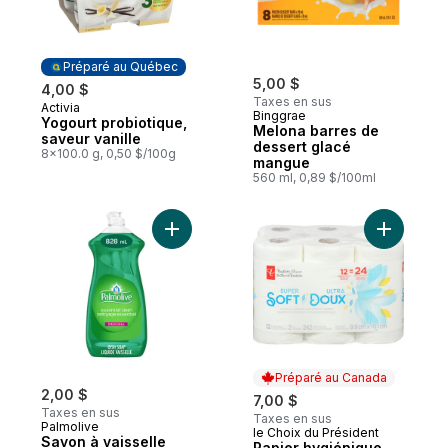
Préparé au Québec
5,00 $
4,00 $
Taxes en sus
Activia
Préparé au Québec
Binggrae
Yogourt probiotique,
Melona barres de
saveur vanille
dessert glacé
8x100.0 g, 0,50 $/100g
mangue
560 ml, 0,89 $/100ml
Ajouter Savon à vaisselle liquide Essentia
Ajouter P
Préparé au Canada
2,00 $
7,00 $
Taxes en sus
Taxes en sus
Palmolive
le Choix du Président
Préparé au Canada
Savon à vaisselle
Papier hygiénique