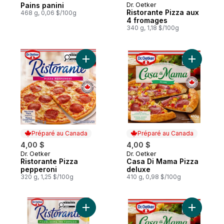
Pains panini
Dr. Oetker
Préparé au Canada
Préparé au Canada
Ristorante Pizza aux
468 g, 0,06 $/100g
4 fromages
340 g, 1,18 $/100g
Ajouter Ristorante Pizza pepperoni au pan
Ajouter C
Préparé au Canada
Préparé au Canada
4,00 $
4,00 $
Dr. Oetker
Dr. Oetker
Préparé au Canada
Préparé au Canada
Ristorante Pizza
Casa Di Mama Pizza
pepperoni
deluxe
320 g, 1,25 $/100g
410 g, 0,98 $/100g
Ajouter Ristorante Mini-pizzas trois froma
Ajouter C