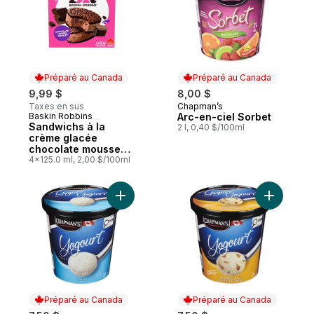
Préparé au Canada
Préparé au Canada
9,99 $
8,00 $
Taxes en sus
Chapman’s
Préparé au Canada
Baskin Robbins
Arc-en-ciel Sorbet
Préparé au Canada
Sandwichs à la
2 l, 0,40 $/100ml
crème glacée
chocolate mousse
royale
4x125.0 ml, 2,00 $/100ml
Ajouter Yogurt glacé vanille au panier
Ajouter Y
Préparé au Canada
Préparé au Canada