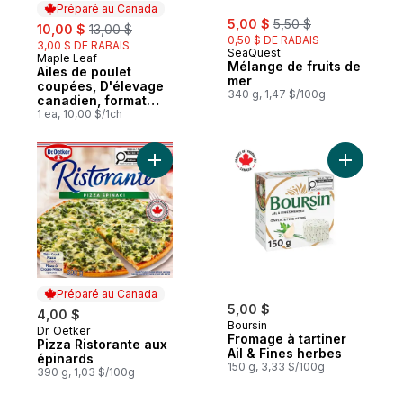
Préparé au Canada
sale:
, formerly:
sale:
, formerly:
5,00 $
5,50 $
10,00 $
13,00 $
0,50 $ DE RABAIS
3,00 $ DE RABAIS
SeaQuest
Maple Leaf
Préparé au Canada
Mélange de fruits de
Ailes de poulet
mer
coupées, D'élevage
340 g, 1,47 $/100g
canadien, format
économique
1 ea, 10,00 $/1ch
Ajouter Pizza Ristorante aux épinards au 
Ajouter Fr
Préparé au Canada
5,00 $
4,00 $
Boursin
Dr. Oetker
Préparé au Canada
Fromage à tartiner
Pizza Ristorante aux
Ail & Fines herbes
épinards
150 g, 3,33 $/100g
390 g, 1,03 $/100g