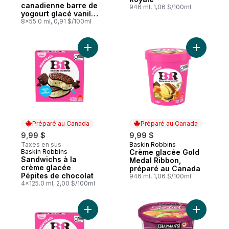
canadienne barre de
946 ml, 1,06 $/100ml
yogourt glacé vanille
et chocolat au lait
8x55.0 ml, 0,91 $/100ml
Ajouter Sandwichs à la crème glacée Pépi
Ajouter C
Préparé au Canada
Préparé au Canada
9,99 $
9,99 $
Taxes en sus
Baskin Robbins
Préparé au Canada
Baskin Robbins
Crème glacée Gold
Préparé au Canada
Sandwichs à la
Medal Ribbon,
crème glacée
préparé au Canada
Pépites de chocolat
946 ml, 1,06 $/100ml
4x125.0 ml, 2,00 $/100ml
Ajouter Sandwichs à la crème glacée cho
Ajouter A