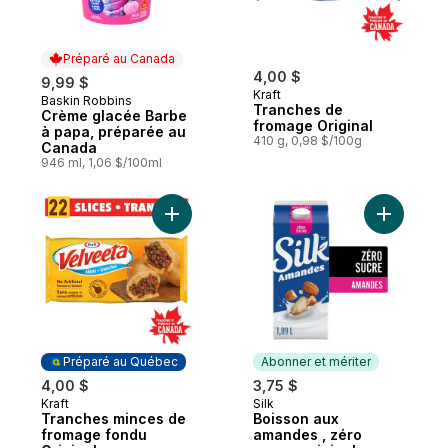
Préparé au Canada
4,00 $
9,99 $
Kraft
Baskin Robbins
Préparé au Canada
Tranches de
Crème glacée Barbe
fromage Original
à papa, préparée au
410 g, 0,98 $/100g
Canada
946 ml, 1,06 $/100ml
Ajouter Tranches minces de fromage fondu
Ajouter Bo
Préparé au Québec
Abonner et mériter
4,00 $
3,75 $
Kraft
Silk
Préparé au Québec
Abonner et mériter
Tranches minces de
Boisson aux
fromage fondu
amandes , zéro