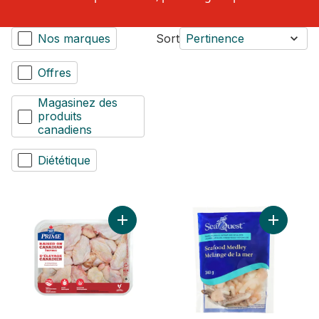
Nos marques
Sort
Pertinence
Offres
Magasinez des
produits
canadiens
Diététique
Ajouter Ailes de poulet coupées, D'élev
Ajouter M