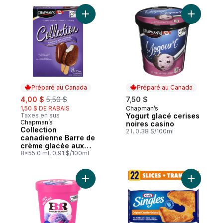
Ajouter Collection canadienne Barre de c
Ajouter Y
Préparé au Canada
Préparé au Canada
sale:
, formerly:
4,00 $
5,50 $
7,50 $
1,50 $ DE RABAIS
Chapman’s
Préparé au Canada
Taxes en sus
Yogurt glacé cerises
Chapman’s
Préparé au Canada
noires casino
Collection
2 l, 0,38 $/100ml
canadienne Barre de
crème glacée aux
amandes et chocolat
8x55.0 ml, 0,91 $/100ml
au lait
Ajouter Crème glacée Barbe à papa, pré
Ajouter T