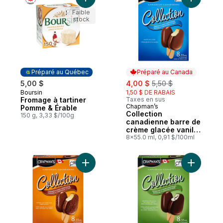
Ajouter Fromage à tartiner Pomme & Érabl
Ajouter C
Faible
stock
Préparé au Québec
Préparé au Canada
sale:
, formerly:
5,00 $
4,00 $
5,50 $
Boursin
1,50 $ DE RABAIS
Préparé au Québec
Fromage à tartiner
Taxes en sus
Chapman’s
Préparé au Canada
Pomme & Érable
Collection
150 g, 3,33 $/100g
canadienne barre de
crème glacée vanille
et chocolat au lait
8x55.0 ml, 0,91 $/100ml
Ajouter Collection canadienne barre de cr
Ajouter C