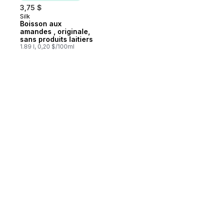
3,75 $
Silk
Abonner et mériter
Boisson aux
amandes , originale,
sans produits laitiers
1.89 l, 0,20 $/100ml