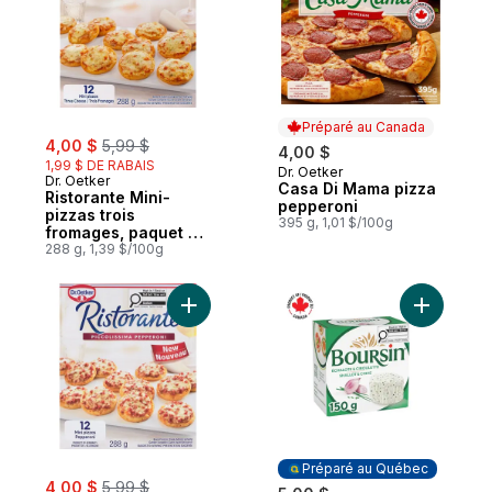
Préparé au Canada
sale:
, formerly:
4,00 $
5,99 $
4,00 $
1,99 $ DE RABAIS
Dr. Oetker
Préparé au Canada
Dr. Oetker
Casa Di Mama pizza
Ristorante Mini-
pepperoni
pizzas trois
395 g, 1,01 $/100g
fromages, paquet de
12
288 g, 1,39 $/100g
Ajouter Mini-pizzas pepperoni Piccolissim
Ajouter F
Préparé au Québec
sale:
, formerly:
4,00 $
5,99 $