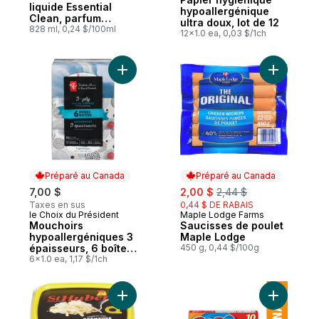
liquide Essential
hypoallergénique
Clean, parfum
ultra doux, lot de 12
Original
828 ml, 0,24 $/100ml
12x1.0 ea, 0,03 $/1ch
Ajouter Mouchoirs hypoallergéniques 3 ép
Ajouter S
Préparé au Canada
Préparé au Canada
sale:
, formerly:
7,00 $
2,00 $
2,44 $
Taxes en sus
0,44 $ DE RABAIS
le Choix du Président
Maple Lodge Farms
Préparé au Canada
Préparé au Canada
Mouchoirs
Saucisses de poulet
hypoallergéniques 3
Maple Lodge
épaisseurs, 6 boîtes
450 g, 0,44 $/100g
de 78 feuilles
6x1.0 ea, 1,17 $/1ch
chacune
Ajouter Salade de chou crémeuse au pan
Ajouter S