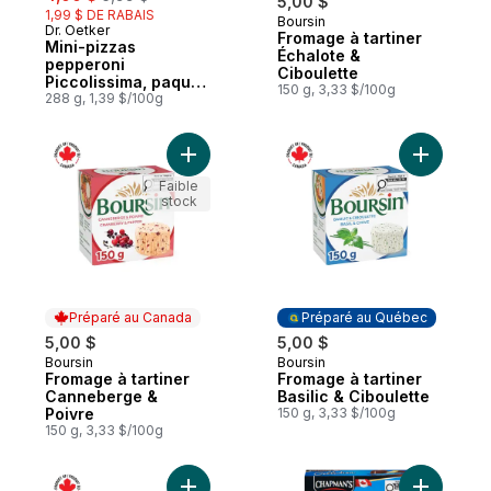
5,00 $
1,99 $ DE RABAIS
Boursin
Préparé au Québec
Dr. Oetker
Fromage à tartiner
Mini-pizzas
Échalote &
pepperoni
Ciboulette
Piccolissima, paquet
150 g, 3,33 $/100g
de 12
288 g, 1,39 $/100g
Ajouter Fromage à tartiner Canneberge & 
Ajouter Fr
Faible
stock
Préparé au Canada
Préparé au Québec
5,00 $
5,00 $
Boursin
Boursin
Préparé au Canada
Préparé au Québec
Fromage à tartiner
Fromage à tartiner
Canneberge &
Basilic & Ciboulette
Poivre
150 g, 3,33 $/100g
150 g, 3,33 $/100g