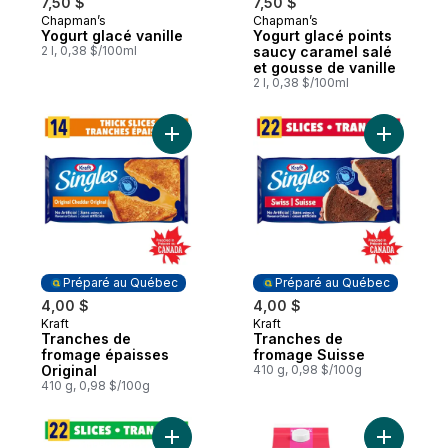
7,50 $
7,50 $
Chapman’s
Chapman’s
Préparé au Canada
Préparé au Canada
Yogurt glacé vanille
Yogurt glacé points
2 l, 0,38 $/100ml
saucy caramel salé
et gousse de vanille
2 l, 0,38 $/100ml
Ajouter Tranches de fromage épaisses Ori
Ajouter T
Préparé au Québec
Préparé au Québec
4,00 $
4,00 $
Kraft
Kraft
Préparé au Québec
Préparé au Québec
Tranches de
Tranches de
fromage épaisses
fromage Suisse
Original
410 g, 0,98 $/100g
410 g, 0,98 $/100g
Ajouter Tranches de fromage fondu Mozza
Ajouter B