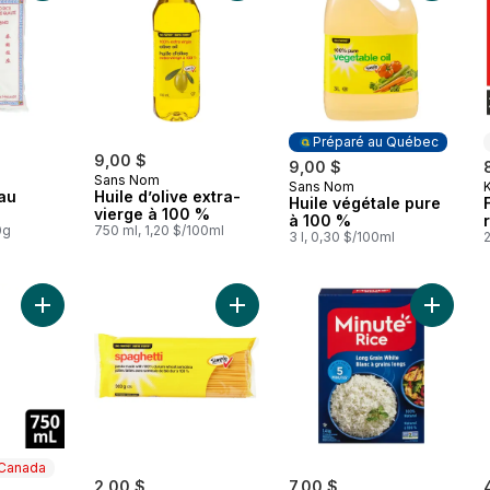
Préparé au Québec
9,00 $
9,00 $
Sans Nom
Sans Nom
K
Préparé au Québec
au
Huile d’olive extra-
Huile végétale pure
vierge à 100 %
à 100 %
0g
750 ml, 1,20 $/100ml
3 l, 0,30 $/100ml
Ajouter Mayonnaise sans gluten au panier
Ajouter Spaghetti au panier
Ajouter 
 Canada
2,00 $
7,00 $