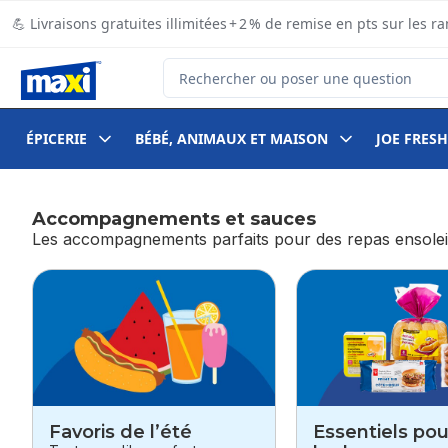
Passer au contenu principal
Passer au pied de page
💪 Livraisons gratuites illimitées + 2 % de remise en pts sur le
Rechercher des produits
ÉPICERIE
BÉBÉ, ANIMAUX ET MAISON
JOE FRESH
Accompagnements et sauces
Les accompagnements parfaits pour des repas ensoleil
sauter Accompagnements et sauces
Favoris de l’été
Essentiels pou