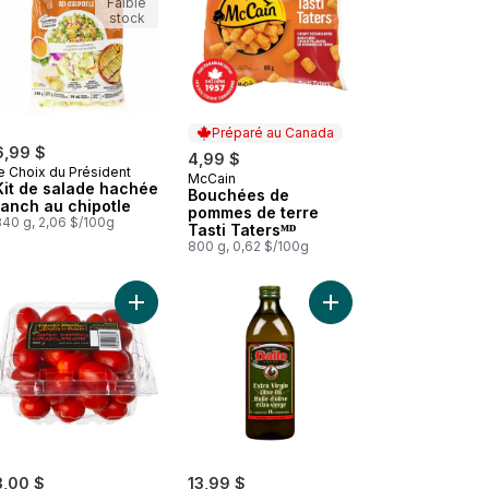
Faible
stock
Préparé au Canada
6,99 $
4,99 $
e Choix du Président
McCain
Préparé au Canada
Kit de salade hachée
Bouchées de
ranch au chipotle
pommes de terre
340 g, 2,06 $/100g
Tasti Tatersᴹᴰ
800 g, 0,62 $/100g
sp au panier
Trempette au yogourt tzatziki traditionnel au panier
Ajouter Tomates raisins au panier
Ajouter Huile d’olive 
3,00 $
13,99 $