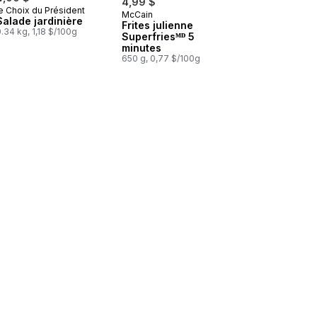
4,99 $
e Choix du Président
McCain
Préparé au Canada
Salade jardinière
Frites julienne
.34 kg, 1,18 $/100g
Superfriesᴹᴰ 5
minutes
650 g, 0,77 $/100g