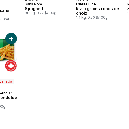
Sans Nom
Minute Rice
l
 Canada
Spaghetti
Riz à grains ronds de
sans
900 g, 0,22 $/100g
choix
0
1.4 kg, 0,50 $/100g
/100ml
Ajouter Frites coupe ondulée Classique au panier
 Canada
vendish
 Canada
 ondulée
100g