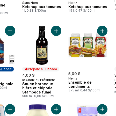
Sans Nom
Heinz
Préparé au Canada
Préparé au Canada
une
Ketchup aux tomates
Ketchup aux tomates
1 l, 0,38 $/100ml
1.5 l, 0,47 $/100ml
/100ml
Ajouter Sauce bbq originale au panier
Ajouter Sauce barbecue bière et c
Ajouter
 Québec
Préparé au Canada
5,00 $
4,00 $
Heinz
le Choix du Président
 Québec
Préparé au Canada
Ensemble de
iginale
Sauce barbecue
condiments
100ml
bière et chipotle
375 ml, 0,44 $/100ml
Stampede fumé
500 ml, 0,80 $/100ml
Ajouter Tartinade pour sandwich, mayo chipotle au panier
Ajouter Mayonnaise Vraie au panie
Ajouter