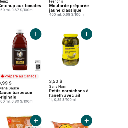
Heinz
French’s
Ketchup aux tomates
Moutarde préparée
750 ml, 0,67 $/100ml
jaune classique
400 ml, 0,68 $/100ml
hipotle Stampede fumé au panier
 Ensemble de condiments au panier
Ajouter Sauce barbecue originale au panier
Ajouter Petits cornich
Préparé au Canada
3,50 $
3,99 $
Sans Nom
Diana Sauce
Préparé au Canada
Petits cornichons à
Sauce barbecue
l’aneth avec ail
originale
1 l, 0,35 $/100ml
500 ml, 0,80 $/100ml
r
 Kit de salade hachée César croquante au panier
Ajouter Kit de salade hachée ranch au chipotle a
Ajouter Bouchées de 