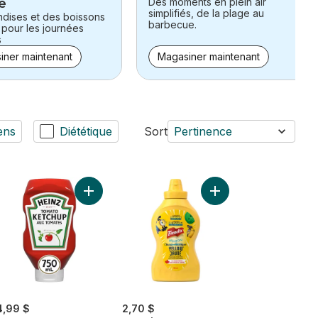
e
Des moments en plein air
simplifiés, de la plage au
ndises et des boissons
barbecue.
 pour les journées
s
iner maintenant
Magasiner maintenant
ens
Diététique
Sort
Pertinence
 Ketchup aux tomates au panier
ates au panier
Ajouter Ketchup aux tomates au panier
Ajouter Moutarde prép
4,99 $
2,70 $