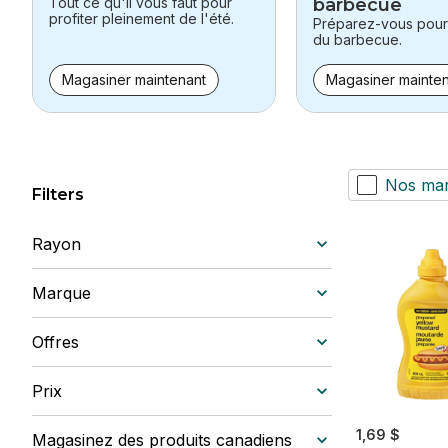
Tout ce qu'il vous faut pour
barbecue
profiter pleinement de l'été.
Préparez-vous pour 
du barbecue.
Magasiner maintenant
Magasiner mainte
Nos ma
Filters
Rayon
Marque
Offres
Prix
1,69 $
Magasinez des produits canadiens