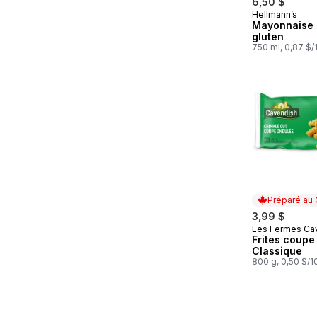
6,50 $
Hellmann’s
Préparé au
Mayonnaise 
gluten
750 ml, 0,87 $
Préparé au
3,99 $
Les Fermes Ca
Préparé au
Frites coupe
Classique
800 g, 0,50 $/