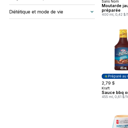
Sans Nom
Moutarde ja
préparée
Diététique et mode de vie
400 ml, 0,42 $
Préparé au
2,79 $
Kraft
Préparé au
Sauce bbq or
455 ml, 0,61 $/