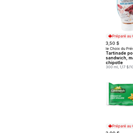
Préparé au
3,50 $
le Choix du Pré
Préparé au
Tartinade po
sandwich, m
chipotle
300 ml, 1,17 $/
Préparé au