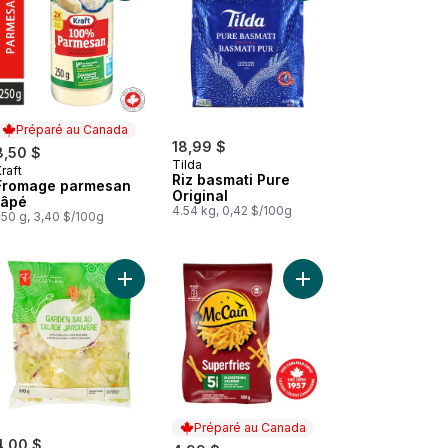
Préparé au Canada
18,99 $
8,50 $
Tilda
raft
Préparé au Canada
Riz basmati Pure
Fromage parmesan
Original
râpé
4.54 kg, 0,42 $/100g
250 g, 3,40 $/100g
Riz à grains ronds de choix au panier
Ajouter Salade jardinière au panier
Ajouter Frites julienn
Préparé au Canada
4,00 $