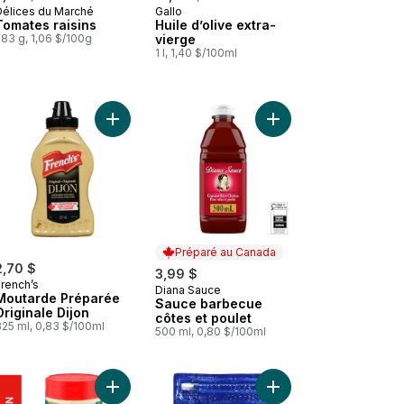
Délices du Marché
Gallo
Tomates raisins
Huile d’olive extra-
83 g, 1,06 $/100g
vierge
1 l, 1,40 $/100ml
nier
 Salade de chou au panier
Ajouter Moutarde Préparée Originale Dijon au pa
Ajouter Sauce barbecu
Préparé au Canada
2,70 $
3,99 $
French’s
Diana Sauce
Préparé au Canada
Moutarde Préparée
Sauce barbecue
Originale Dijon
côtes et poulet
325 ml, 0,83 $/100ml
500 ml, 0,80 $/100ml
à 100 % au panier
Huile végétale pure à 100 % au panier
Ajouter Fromage parmesan râpé au panier
Ajouter Riz basmati Pu