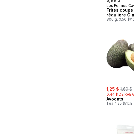
3,99 $
Les Fermes Ca
Préparé au
Frites coupe
régulière Cl
800 g, 0,50 $/
sale:
, forme
1,25 $
1,69 $
0,44 $ DE RABA
Avocats
1 ea, 1,25 $/1ch