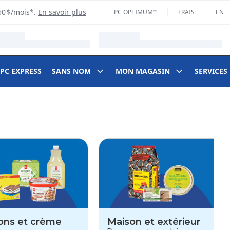
50 $/mois*.
En savoir plus
PC OPTIMUM🅪
FRAIS
EN
 PC EXPRESS
SANS NOM
MON MAGASIN
SERVICES
ons et crème
Maison et extérieur