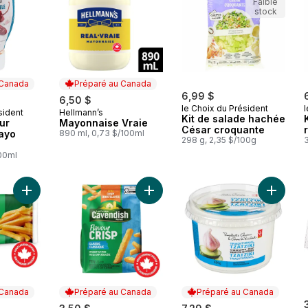
Faible
stock
 Canada
Préparé au Canada
6,99 $
6,50 $
le Choix du Président
l
sident
Hellmann’s
 Canada
Préparé au Canada
Kit de salade hachée
ur
Mayonnaise Vraie
César croquante
ayo
890 ml, 0,73 $/100ml
298 g, 2,35 $/100g
100ml
Ajouter Frites classique FlavourCri
Ajouter Frites coupe régulière Classique au panier
Ajouter 
 Canada
Préparé au Canada
Préparé au Canada