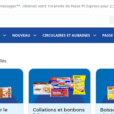
s ramassages**. Obtenez votre 1re année de Passe PC Express pour 2,
NOUVEAU
CIRCULAIRES ET AUBAINES
PASSE
lés.
r le
Collations et bonbons
Boiss