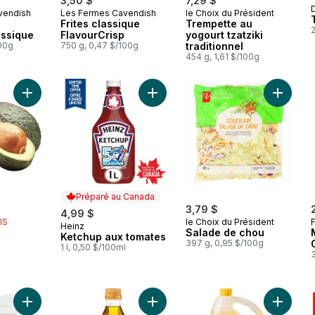
3,50 $
7,29 $
vendish
Les Fermes Cavendish
le Choix du Président
 Canada
Préparé au Canada
Préparé au Canada
Frites classique
Trempette au
2
assique
FlavourCrisp
yogourt tzatziki
100g
750 g, 0,47 $/100g
traditionnel
454 g, 1,61 $/100g
Ajouter Avocats au panier
Ajouter Ketchup aux tomates au pa
Ajouter
Préparé au Canada
rly:
3,79 $
4,99 $
IS
le Choix du Président
Heinz
Préparé au Canada
Salade de chou
Ketchup aux tomates
397 g, 0,95 $/100g
1 l, 0,50 $/100ml
Ajouter Riz parfumé au jasmin au panier
Ajouter Huile d’olive extra-vierge 
Ajouter 