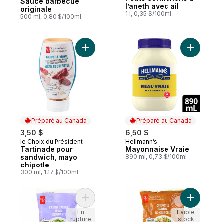
Sauce barbecue
l’aneth avec ail
originale
1 l, 0,35 $/100ml
500 ml, 0,80 $/100ml
Ajouter Tartinade pour sandwich, mayo ch
Ajouter M
Préparé au Canada
Préparé au Canada
3,50 $
6,50 $
le Choix du Président
Hellmann’s
Préparé au Canada
Préparé au Canada
Tartinade pour
Mayonnaise Vraie
sandwich, mayo
890 ml, 0,73 $/100ml
chipotle
300 ml, 1,17 $/100ml
Ajouter Kit de salade hachée César croqu
Ajouter K
En
Faible
rupture
stock