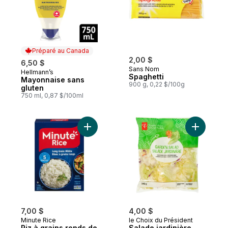
Préparé au Canada
2,00 $
6,50 $
Sans Nom
Hellmann’s
Préparé au Canada
Spaghetti
Mayonnaise sans
900 g, 0,22 $/100g
gluten
750 ml, 0,87 $/100ml
Ajouter Riz à grains ronds de choix au pan
Ajouter Sa
7,00 $
4,00 $
Minute Rice
le Choix du Président
Riz à grains ronds de
Salade jardinière