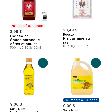
Préparé au Canada
20,49 $
3,99 $
Rooster
Diana Sauce
Préparé au Canada
Riz parfumé au
Sauce barbecue
jasmin
côtes et poulet
8 kg, 0,26 $/100g
500 ml, 0,80 $/100ml
Ajouter Huile d’olive extra-vierge à 100 %
Ajouter H
Préparé au Québec
9,00 $
9,00 $
Sans Nom
Sans Nom
Préparé au Québec