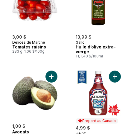
3,00 $
13,99 $
Délices du Marché
Gallo
Tomates raisins
Huile d’olive extra-
283 g, 1,06 $/100g
vierge
1 l, 1,40 $/100ml
Ajouter Avocats au panier
Ajouter K
Préparé au Canada
1,00 $
4,99 $
Avocats
Heinz