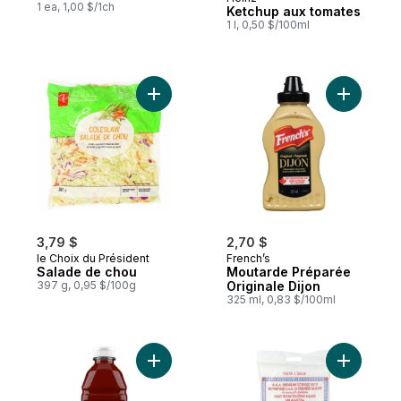
Préparé au Canada
1 ea, 1,00 $/1ch
Ketchup aux tomates
1 l, 0,50 $/100ml
Ajouter Salade de chou au panier
Ajouter M
3,79 $
2,70 $
le Choix du Président
French’s
Salade de chou
Moutarde Préparée
397 g, 0,95 $/100g
Originale Dijon
325 ml, 0,83 $/100ml
Ajouter Sauce barbecue côtes et poulet a
Ajouter R