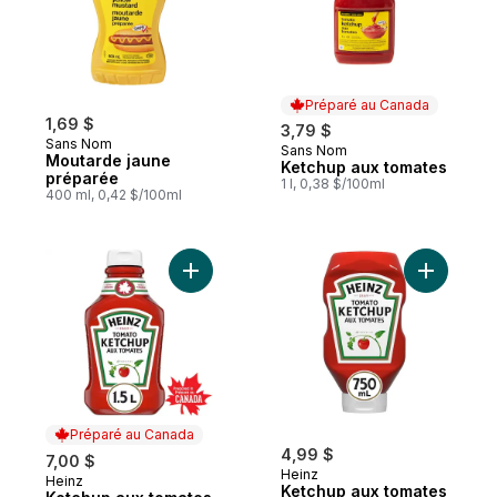
Préparé au Canada
1,69 $
3,79 $
Sans Nom
Sans Nom
Préparé au Canada
Moutarde jaune
Ketchup aux tomates
préparée
1 l, 0,38 $/100ml
400 ml, 0,42 $/100ml
Ajouter Ketchup aux tomates au panier
Ajouter K
Préparé au Canada
4,99 $
7,00 $
Heinz
Heinz
Préparé au Canada
Ketchup aux tomates