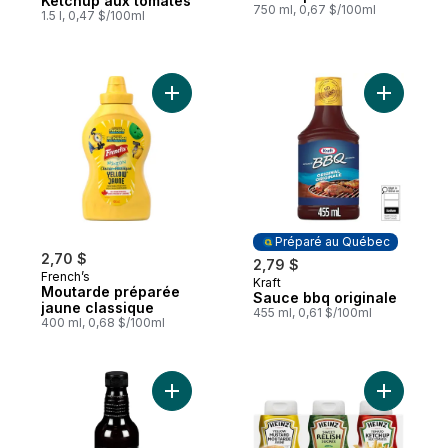
Ketchup aux tomates
750 ml, 0,67 $/100ml
1.5 l, 0,47 $/100ml
Ajouter Moutarde préparée jaune classiq
Ajouter S
Préparé au Québec
2,70 $
2,79 $
French’s
Kraft
Préparé au Québec
Moutarde préparée
Sauce bbq originale
jaune classique
455 ml, 0,61 $/100ml
400 ml, 0,68 $/100ml
Ajouter Sauce barbecue bière et chipotl
Ajouter E