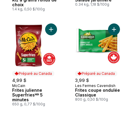
choix
0.34 kg, 1,18 $/100g
1.4 kg, 0,50 $/100g
Ajouter Frites julienne Superfriesᴹᴰ 5 minu
Préparé au Canada
Préparé au Canada
4,99 $
3,99 $
McCain
Les Fermes Cavendish
Préparé au Canada
Préparé au Canada
Frites julienne
Frites coupe ondulée
Superfriesᴹᴰ 5
Classique
minutes
800 g, 0,50 $/100g
650 g, 0,77 $/100g