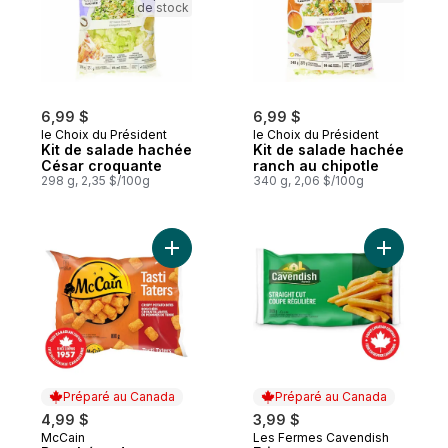
de stock
6,99 $
6,99 $
le Choix du Président
le Choix du Président
Kit de salade hachée
Kit de salade hachée
César croquante
ranch au chipotle
298 g, 2,35 $/100g
340 g, 2,06 $/100g
Ajouter Bouchées de pommes de terre Tas
Préparé au Canada
Préparé au Canada
4,99 $
3,99 $
McCain
Les Fermes Cavendish
Préparé au Canada
Préparé au Canada