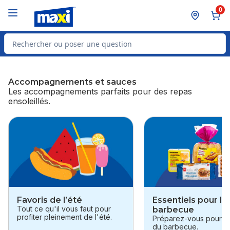
Passer au contenu principal
Passer au pied de page
0
Rechercher des produits
Accompagnements et sauces
Les accompagnements parfaits pour des repas
ensoleillés.
sauter Accompagnements et sauces
Favoris de l’été
Essentiels pour le
Tout ce qu'il vous faut pour
barbecue
profiter pleinement de l'été.
Préparez-vous pour la
du barbecue.