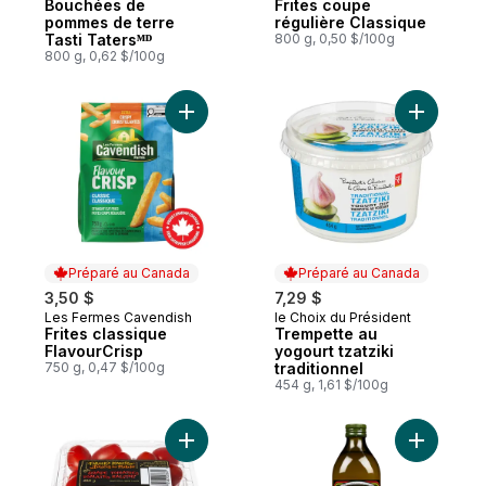
Bouchées de
Frites coupe
pommes de terre
régulière Classique
Tasti Tatersᴹᴰ
800 g, 0,50 $/100g
800 g, 0,62 $/100g
Ajouter Frites classique FlavourCrisp au p
Ajouter Tr
Préparé au Canada
Préparé au Canada
3,50 $
7,29 $
Les Fermes Cavendish
le Choix du Président
Préparé au Canada
Préparé au Canada
Frites classique
Trempette au
FlavourCrisp
yogourt tzatziki
750 g, 0,47 $/100g
traditionnel
454 g, 1,61 $/100g
Ajouter Tomates raisins au panier
Ajouter Hu