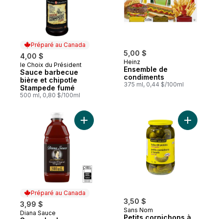
Préparé au Canada
5,00 $
4,00 $
Heinz
le Choix du Président
Préparé au Canada
Ensemble de
Sauce barbecue
condiments
bière et chipotle
375 ml, 0,44 $/100ml
Stampede fumé
500 ml, 0,80 $/100ml
Ajouter Sauce barbecue originale au pani
Ajouter Pe
Préparé au Canada
3,50 $
3,99 $
Sans Nom
Diana Sauce
Préparé au Canada
Petits cornichons à