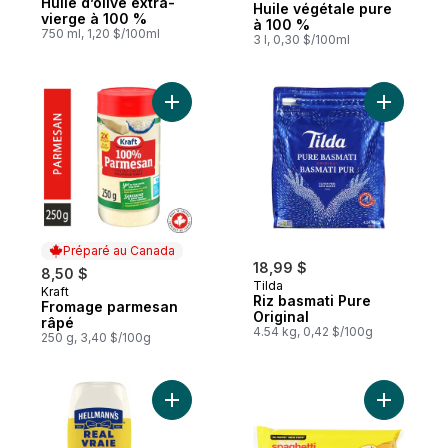
Huile d’olive extra-
Huile végétale pure
vierge à 100 %
à 100 %
750 ml, 1,20 $/100ml
3 l, 0,30 $/100ml
Ajouter Fromage parmesan râpé au panie
Ajouter Ri
Préparé au Canada
18,99 $
8,50 $
Tilda
Kraft
Préparé au Canada
Riz basmati Pure
Fromage parmesan
Original
râpé
4.54 kg, 0,42 $/100g
250 g, 3,40 $/100g
Ajouter Mayonnaise sans gluten au panier
Ajouter S