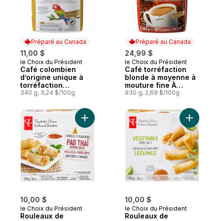
Préparé au Canada
Préparé au Canada
11,00 $
24,99 $
le Choix du Président
le Choix du Président
Préparé au Canada
Préparé au Canada
Café colombien
Café torréfaction
d’origine unique à
blonde à moyenne à
torréfaction
mouture fine À
moyenne et à
340 g, 3,24 $/100g
saveur du pays
930 g, 2,69 $/100g
mouture fine
Ajouter Rouleaux de printemps Saveurs 
Ajouter R
10,00 $
10,00 $
le Choix du Président
le Choix du Président
Rouleaux de
Rouleaux de