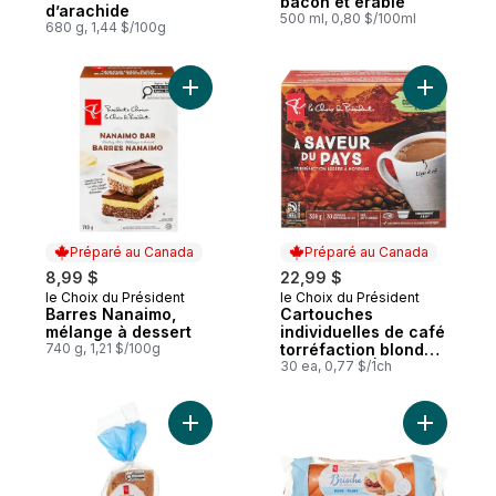
bacon et érable
d’arachide
500 ml, 0,80 $/100ml
680 g, 1,44 $/100g
Ajouter Barres Nanaimo, mélange à desser
Ajouter C
Préparé au Canada
Préparé au Canada
8,99 $
22,99 $
le Choix du Président
le Choix du Président
Préparé au Canada
Préparé au Canada
Barres Nanaimo,
Cartouches
mélange à dessert
individuelles de café
740 g, 1,21 $/100g
torréfaction blonde
à moyenne À saveur
30 ea, 0,77 $/1ch
du pays
Ajouter Miche Brioche pur beurre au pani
Ajouter P