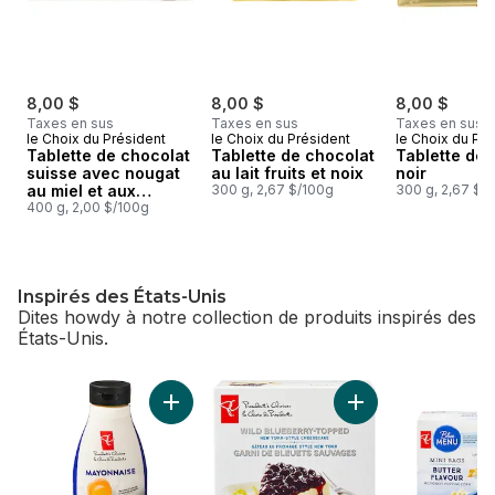
8,00 $
8,00 $
8,00 $
Taxes en sus
Taxes en sus
Taxes en sus
le Choix du Président
le Choix du Président
le Choix du Pré
Tablette de chocolat
Tablette de chocolat
Tablette de 
suisse avec nougat
au lait fruits et noix
noir
au miel et aux
300 g, 2,67 $/100g
300 g, 2,67 $/
amandes
400 g, 2,00 $/100g
Inspirés des États-Unis
Dites howdy à notre collection de produits inspirés des
États-Unis.
sauter Inspirés des États-Unis
Ajouter Mayonnaise au panier
Ajouter Gâteau au 