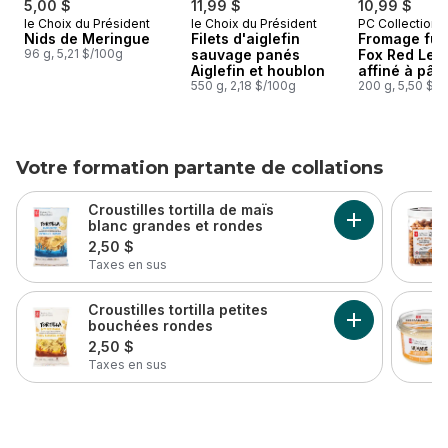
5,00 $
11,99 $
10,99 $
le Choix du Président
le Choix du Président
PC Collection n
Nids de Meringue
Filets d'aiglefin
Fromage fu
96 g, 5,21 $/100g
sauvage panés
Fox Red Leic
Aiglefin et houblon
affiné à pât
550 g, 2,18 $/100g
200 g, 5,50 $/
Votre formation partante de collations
sauter Votre formation partante de collations
Croustilles tortilla de maïs
blanc grandes et rondes
2,50 $
Taxes en sus
Croustilles tortilla petites
bouchées rondes
Ajouter Croust
2,50 $
Taxes en sus