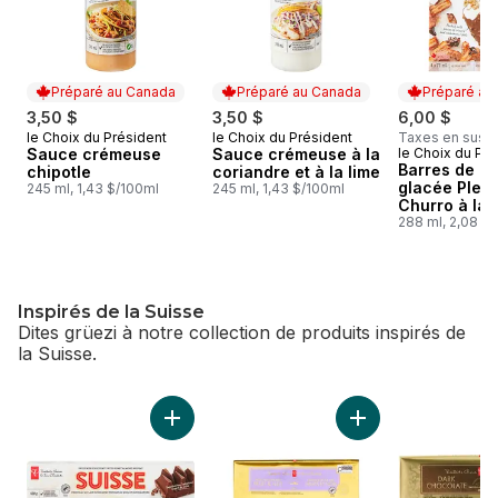
Préparé au Canada
Préparé au Canada
Préparé au
3,50 $
3,50 $
6,00 $
le Choix du Président
le Choix du Président
Taxes en sus
Préparé au Canada
Préparé au Canada
Sauce crémeuse
Sauce crémeuse à la
le Choix du Pré
Préparé au
Barres de c
chipotle
coriandre et à la lime
glacée Plein
245 ml, 1,43 $/100ml
245 ml, 1,43 $/100ml
Churro à la 
288 ml, 2,08 $
Inspirés de la Suisse
Dites grüezi à notre collection de produits inspirés de
la Suisse.
sauter Inspirés de la Suisse
Ajouter Tablette de 