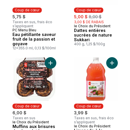
Coup de cœur
Coup de cœur
sale:
, formerly:
5,75 $
5,00 $
8,00 $
Taxes en sus, frais éco
3,00 $ DE RABAIS
s’appliquent
le Choix du Président
Coup de cœur
PC Menu Bleu
Dattes entières
Coup de cœur
Eau pétillante saveur
sucrées de nature
fruit de la passion et
Sukkari
goyave
400 g, 1,25 $/100g
12x355.0 ml, 0,13 $/100ml
Ajouter Muffins aux brisures de chocolat
Ajouter L
Coup de cœur
Coup de cœur
6,00 $
3,99 $
Taxes en sus
Taxes en sus, frais éco
le Choix du Président
s’appliquent
Coup de cœur
Muffins aux brisures
le Choix du Président
Coup de cœur