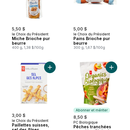
5,50 $
5,00 $
le Choix du Président
le Choix du Président
Miche Brioche pur
Pains Brioche pur
beurre
beurre
400 g, 1,38 $/100g
300 g, 1,67 $/100g
Ajouter Paillettes suisses, sel des Alpes a
Ajouter P
Abonner et mériter
3,00 $
8,50 $
le Choix du Président
PC Biologique
Abonner et mériter
Paillettes suisses,
Pêches tranchées
sel des Alpes