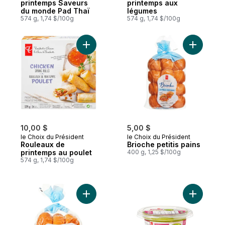
printemps Saveurs
printemps aux
du monde Pad Thaï
légumes
574 g, 1,74 $/100g
574 g, 1,74 $/100g
Ajouter Rouleaux de printemps au poulet 
Ajouter Br
10,00 $
5,00 $
le Choix du Président
le Choix du Président
Rouleaux de
Brioche petitis pains
printemps au poulet
400 g, 1,25 $/100g
574 g, 1,74 $/100g
Ajouter Brioche pur beurre, pains à hot-d
Ajouter G