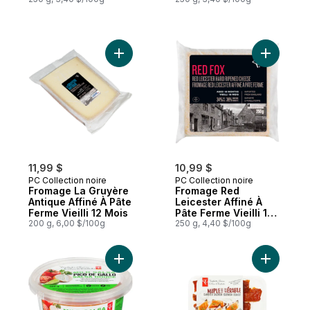
Ajouter Fromage La Gruyère Antique Affiné
Ajouter F
11,99 $
10,99 $
PC Collection noire
PC Collection noire
Fromage La Gruyère
Fromage Red
Antique Affiné À Pâte
Leicester Affiné À
Ferme Vieilli 12 Mois
Pâte Ferme Vieilli 18
200 g, 6,00 $/100g
Mois
250 g, 4,40 $/100g
Ajouter Salsa Douce Pico De Gallo au pan
Ajouter L