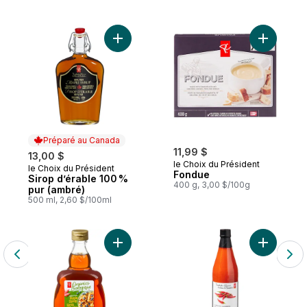
Ajouter Sirop d’érable 100 % pur (ambré) 
Préparé au Canada
11,99 $
13,00 $
le Choix du Président
le Choix du Président
Préparé au Canada
Fondue
Sirop d’érable 100 %
400 g, 3,00 $/100g
pur (ambré)
500 ml, 2,60 $/100ml
Ajouter Sirop d’érable pur à 100 % Biolog