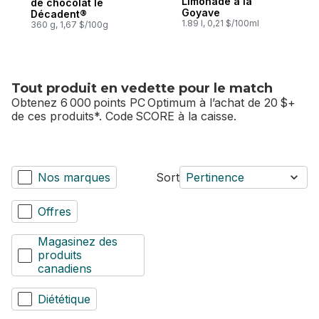
Limonade à la
de chocolat le
Goyave
Décadent®
1.89 l, 0,21 $/100ml
360 g, 1,67 $/100g
Tout produit en vedette pour le match
Obtenez 6 000 points PC Optimum à l’achat de 20 $+
de ces produits*. Code SCORE à la caisse.
Nos marques
Sort
Pertinence
Offres
Magasinez des
produits
canadiens
Diététique