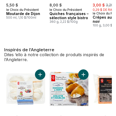
sale:
, form
5,50 $
8,00 $
3,00 $
3,29 
le Choix du Président
le Choix du Président
0,29 $ DE RABA
Moutarde de Dijon
Quiches françaises –
le Choix du Pré
Crêpes au c
500 ml, 1,10 $/100ml
sélection style bistro
noir
360 g, 2,22 $/100g
100 g, 3,00 $/
Inspirés de l’Angleterre
Dites ‘ello à notre collection de produits inspirés de
l’Angleterre.
sauter Inspirés de l’Angleterre
Ajouter Filets d'ai
Ajouter Nids de Meringue au panier