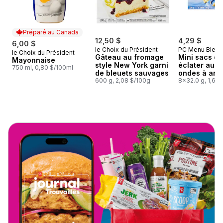
Préparé au Canada
12,50 $
4,29 $
6,00 $
le Choix du Président
PC Menu Bleu
le Choix du Président
Préparé au Canada
Gâteau au fromage
Mini sacs de
Mayonnaise
style New York garni
éclater au m
750 ml, 0,80 $/100ml
de bleuets sauvages
ondes à arôme de
600 g, 2,08 $/100g
beurre
8x32.0 g, 1,68
Skip