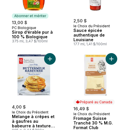
Abonner et mériter
2,50 $
13,00 $
le Choix du Président
PC Biologique
Abonner et mériter
Sauce épicée
Sirop d’érable pur à
authentique de
100 % Biologique
Louisiane
375 ml, 3,47 $/100ml
177 ml, 1,41 $/100ml
Ajouter Mélange à crêpes et à gaufres au 
Ajouter F
Préparé au Canada
4,00 $
16,49 $
le Choix du Président
le Choix du Président
Préparé au Canada
Mélange à crêpes et
Fromage Suisse
à gaufres au
Tranché 30 % M.G.
babeurre à texture
Format Club