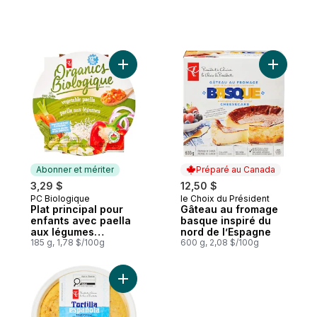
Ajouter Plat principal pour enfants avec 
Ajouter G
Abonner et mériter
Préparé au Canada
3,29 $
12,50 $
PC Biologique
le Choix du Président
Abonner et mériter
Préparé au Canada
Plat principal pour
Gâteau au fromage
enfants avec paella
basque inspiré du
aux légumes
nord de l’Espagne
Biologique
185 g, 1,78 $/100g
600 g, 2,08 $/100g
Ajouter Omelette espagnole traditionnell