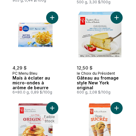
très légère
905 g, 0,44 $/100g
500 g, 3,30 $/100g
Ajouter Maïs à éclater au micro-ondes à 
Ajouter G
4,29 $
12,50 $
PC Menu Bleu
le Choix du Président
Maïs à éclater au
Gâteau au fromage
micro-ondes à
style New York
arôme de beurre
original
6x80.0 g, 0,89 $/100g
600 g, 2,08 $/100g
Ajouter Mélange à crêpes et à gaufres ori
Ajouter C
Faible
stock