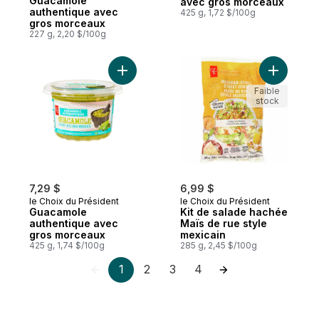
Guacamole
avec gros morceaux
authentique avec
425 g, 1,72 $/100g
gros morceaux
227 g, 2,20 $/100g
Ajouter Guacamole authentique avec gro
Ajouter K
Faible
stock
7,29 $
6,99 $
le Choix du Président
le Choix du Président
Guacamole
Kit de salade hachée
authentique avec
Maïs de rue style
gros morceaux
mexicain
425 g, 1,74 $/100g
285 g, 2,45 $/100g
1
2
3
4