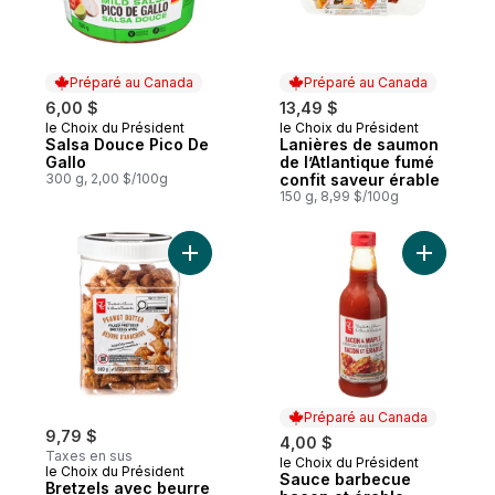
Préparé au Canada
Préparé au Canada
6,00 $
13,49 $
le Choix du Président
le Choix du Président
Préparé au Canada
Préparé au Canada
Salsa Douce Pico De
Lanières de saumon
Gallo
de l’Atlantique fumé
300 g, 2,00 $/100g
confit saveur érable
150 g, 8,99 $/100g
Ajouter Bretzels avec beurre d’arachide a
Ajouter S
Préparé au Canada
9,79 $
4,00 $
Taxes en sus
le Choix du Président
Préparé au Canada
le Choix du Président
Sauce barbecue
Bretzels avec beurre