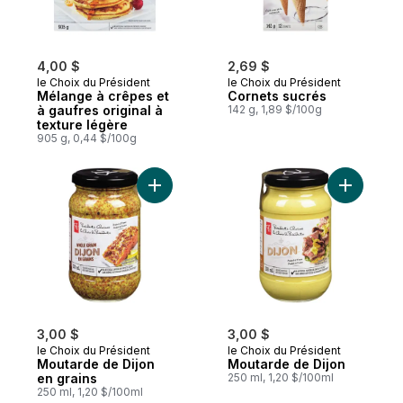
4,00 $
2,69 $
le Choix du Président
le Choix du Président
Mélange à crêpes et
Cornets sucrés
à gaufres original à
142 g, 1,89 $/100g
texture légère
905 g, 0,44 $/100g
Ajouter Moutarde de Dijon en grains au p
Ajouter M
3,00 $
3,00 $
le Choix du Président
le Choix du Président
Moutarde de Dijon
Moutarde de Dijon
en grains
250 ml, 1,20 $/100ml
250 ml, 1,20 $/100ml