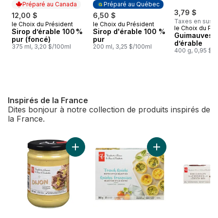
Préparé au Canada
Préparé au Québec
3,79 $
12,00 $
6,50 $
Taxes en sus
le Choix du Président
le Choix du Président
Préparé au Canada
Préparé au Québec
le Choix du Pré
Sirop d’érable 100 %
Sirop d'érable 100 %
Guimauves à
pur (foncé)
pur
d’érable
375 ml, 3,20 $/100ml
200 ml, 3,25 $/100ml
400 g, 0,95 $/
Inspirés de la France
Dites bonjour à notre collection de produits inspirés de
la France.
sauter Inspirés de la France
Ajouter Moutarde de Dijon au panier
Ajouter Quiches fra