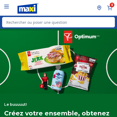
Passer au contenu principal
Passer au pied de page
0
Rechercher des produits
Le buuuuut!
Créez votre ensemble, obtenez