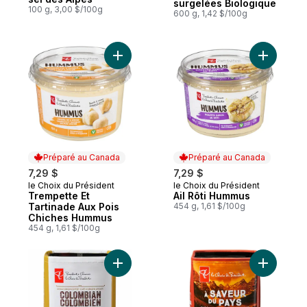
surgelées Biologique
100 g, 3,00 $/100g
600 g, 1,42 $/100g
Ajouter Trempette Et Tartinade Aux Pois
Ajouter A
Préparé au Canada
Préparé au Canada
7,29 $
7,29 $
le Choix du Président
le Choix du Président
Préparé au Canada
Préparé au Canada
Trempette Et
Ail Rôti Hummus
Tartinade Aux Pois
454 g, 1,61 $/100g
Chiches Hummus
454 g, 1,61 $/100g
Ajouter Café colombien d’origine unique à
Ajouter C