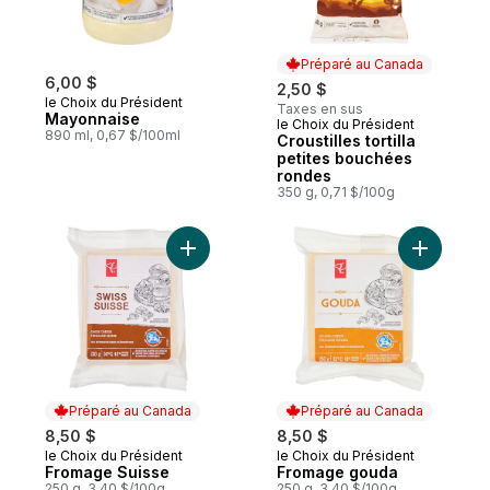
Préparé au Canada
6,00 $
2,50 $
le Choix du Président
Taxes en sus
Mayonnaise
le Choix du Président
Préparé au Canada
890 ml, 0,67 $/100ml
Croustilles tortilla
petites bouchées
rondes
350 g, 0,71 $/100g
Ajouter Fromage Suisse au panier
Ajouter F
Préparé au Canada
Préparé au Canada
8,50 $
8,50 $
le Choix du Président
le Choix du Président
Préparé au Canada
Préparé au Canada
Fromage Suisse
Fromage gouda
250 g, 3,40 $/100g
250 g, 3,40 $/100g