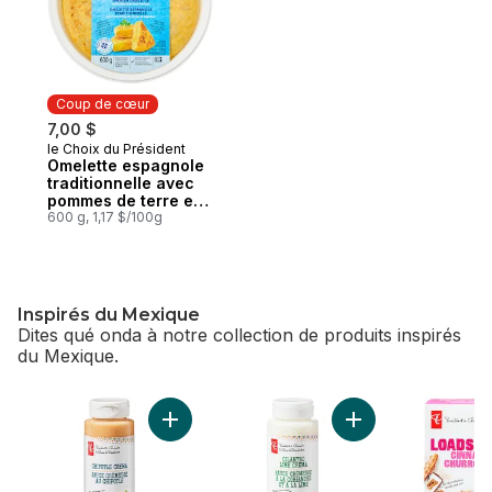
Coup de cœur
7,00 $
le Choix du Président
Coup de cœur
Omelette espagnole
traditionnelle avec
pommes de terre et
oignons
600 g, 1,17 $/100g
Inspirés du Mexique
Dites qué onda à notre collection de produits inspirés
du Mexique.
sauter Inspirés du Mexique
Ajouter Sauce crémeuse chipotle au panier
Ajouter Sauce créme