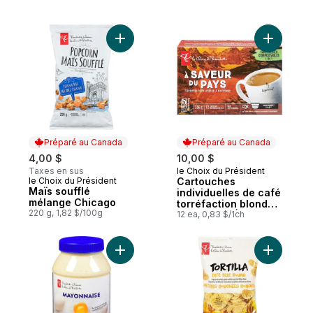
Ajouter Maïs soufflé mélange Chicago au 
Ajouter C
Préparé au Canada
Préparé au Canada
4,00 $
10,00 $
Taxes en sus
le Choix du Président
Préparé au Canada
le Choix du Président
Cartouches
Préparé au Canada
Maïs soufflé
individuelles de café
mélange Chicago
torréfaction blonde
220 g, 1,82 $/100g
à moyenne À saveur
12 ea, 0,83 $/1ch
du pays
Ajouter Mayonnaise au panier
Ajouter Cr