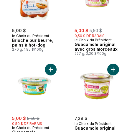
sale:
, formerly:
5,00 $
5,00 $
5,50 $
le Choix du Président
0,50 $ DE RABAIS
Brioche pur beurre,
le Choix du Président
Guacamole original
pains à hot-dog
avec gros morceaux
270 g, 1,85 $/100g
227 g, 2,20 $/100g
Ajouter Guacamole authentique avec gro
Ajouter G
sale:
, formerly:
5,00 $
5,50 $
7,29 $
0,50 $ DE RABAIS
le Choix du Président
le Choix du Président
Guacamole original