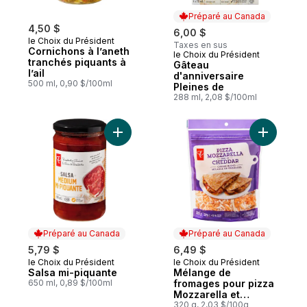
Préparé au Canada
4,50 $
6,00 $
le Choix du Président
Taxes en sus
Cornichons à l’aneth
le Choix du Président
Préparé au Canada
tranchés piquants à
Gâteau
l’ail
d'anniversaire
500 ml, 0,90 $/100ml
Pleines de
288 ml, 2,08 $/100ml
Ajouter Salsa mi-piquante au panier
Ajouter M
Préparé au Canada
Préparé au Canada
5,79 $
6,49 $
le Choix du Président
le Choix du Président
Préparé au Canada
Préparé au Canada
Salsa mi-piquante
Mélange de
650 ml, 0,89 $/100ml
fromages pour pizza
Mozzarella et
cheddar
320 g, 2,03 $/100g