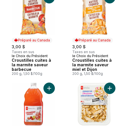
Préparé au Canada
Préparé au Canada
3,00 $
3,00 $
Taxes en sus
Taxes en sus
le Choix du Président
le Choix du Président
Préparé au Canada
Préparé au Canada
Croustilles cuites à
Croustilles cuites à
la marmite saveur
la marmite saveur
barbecue
miel et Dijon
200 g, 1,50 $/100g
200 g, 1,50 $/100g
Ajouter Limonade à la fraise au panier
Ajouter L