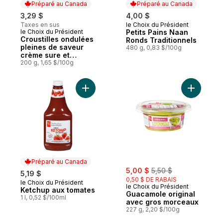
Préparé au Canada
Préparé au Canada
3,29 $
4,00 $
Taxes en sus
le Choix du Président
Préparé au Canada
le Choix du Président
Petits Pains Naan
Préparé au Canada
Croustilles ondulées
Ronds Traditionnels
pleines de saveur
480 g, 0,83 $/100g
crème sure et
oignon
200 g, 1,65 $/100g
Ajouter Ketchup aux tomates au panier
Ajouter G
Préparé au Canada
sale:
, formerly:
5,00 $
5,50 $
5,19 $
0,50 $ DE RABAIS
le Choix du Président
Préparé au Canada
le Choix du Président
Ketchup aux tomates
Guacamole original
1 l, 0,52 $/100ml
avec gros morceaux
227 g, 2,20 $/100g