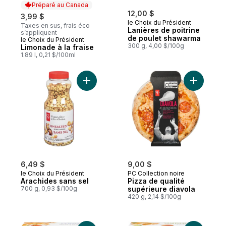
Préparé au Canada
12,00 $
3,99 $
le Choix du Président
Taxes en sus, frais éco
Lanières de poitrine
s’appliquent
de poulet shawarma
le Choix du Président
Préparé au Canada
300 g, 4,00 $/100g
Limonade à la fraise
1.89 l, 0,21 $/100ml
Ajouter Arachides sans sel au panier
Ajouter P
6,49 $
9,00 $
le Choix du Président
PC Collection noire
Arachides sans sel
Pizza de qualité
700 g, 0,93 $/100g
supérieure diavola
420 g, 2,14 $/100g