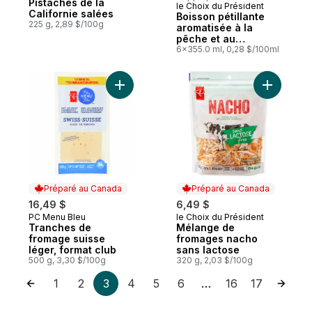
Pistaches de la
le Choix du Président
Préparé au Canada
Californie salées
Boisson pétillante
225 g, 2,89 $/100g
aromatisée à la
pêche et au
gingembre avec
6x355.0 ml, 0,28 $/100ml
fibres pour la santé
intestinale
Ajouter Tranches de fromage suisse léger,
Ajouter M
Préparé au Canada
Préparé au Canada
16,49 $
6,49 $
PC Menu Bleu
le Choix du Président
Préparé au Canada
Préparé au Canada
Tranches de
Mélange de
fromage suisse
fromages nacho
léger, format club
sans lactose
500 g, 3,30 $/100g
320 g, 2,03 $/100g
1
2
3
4
5
6
16
17
…