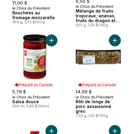
6,50 $
11,00 $
le Choix du Président
le Choix du Président
Préparé au Canada
Mélange de fruits
Bouchées au
tropicaux, ananas,
fromage mozzarella
fruits du dragon et
454 g, 2,42 $/100g
fruits de la passion
500 g, 1,30 $/100g
Ajouter Salsa douce au panier
Ajouter R
Préparé au Canada
Préparé au Canada
5,79 $
14,00 $
le Choix du Président
le Choix du Président
Préparé au Canada
Préparé au Canada
Salsa douce
Rôti de longe de
650 ml, 0,89 $/100ml
porc assaisonné
grec
730 g, 1,92 $/100g
Ajouter Arachides rôties au miel au panier
Ajouter F