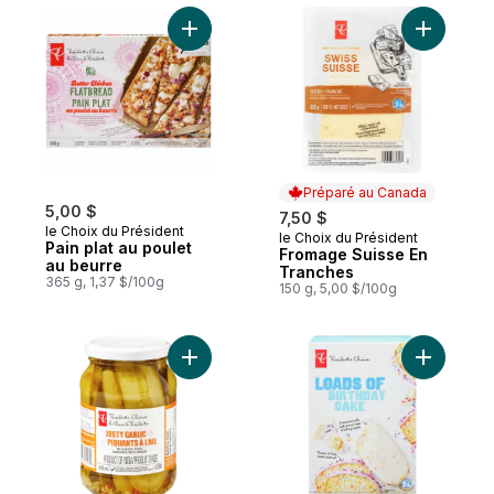
Ajouter Pain plat au poulet au beurre au p
Ajouter F
Préparé au Canada
5,00 $
7,50 $
le Choix du Président
le Choix du Président
Préparé au Canada
Pain plat au poulet
Fromage Suisse En
au beurre
Tranches
365 g, 1,37 $/100g
150 g, 5,00 $/100g
Ajouter Cornichons à l’aneth tranchés piqua
Ajouter G