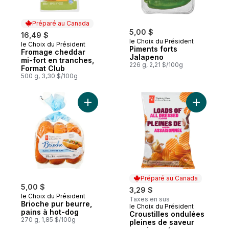
Préparé au Canada
5,00 $
16,49 $
le Choix du Président
le Choix du Président
Préparé au Canada
Piments forts
Fromage cheddar
Jalapeno
mi-fort en tranches,
226 g, 2,21 $/100g
Format Club
500 g, 3,30 $/100g
Ajouter Brioche pur beurre, pains à hot-d
Ajouter C
Préparé au Canada
5,00 $
3,29 $
le Choix du Président
Taxes en sus
Brioche pur beurre,
le Choix du Président
Préparé au Canada
pains à hot-dog
Croustilles ondulées
270 g, 1,85 $/100g
pleines de saveur