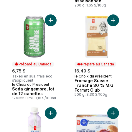
assaisonnée
200 g, 1,65 $/100g
Ajouter Soda gingembre, lot de 12 canett
Ajouter F
Préparé au Canada
Préparé au Canada
6,75 $
16,49 $
Taxes en sus, frais éco
le Choix du Président
Préparé au Canada
s’appliquent
Fromage Suisse
le Choix du Président
Préparé au Canada
Tranché 30 % M.G.
Soda gingembre, lot
Format Club
de 12 canettes
500 g, 3,30 $/100g
12x355.0 ml, 0,16 $/100ml
Ajouter Lait fermenté probiotique Kéfir na
Ajouter B