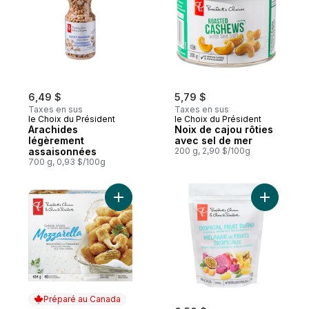
6,49 $
5,79 $
Taxes en sus
Taxes en sus
le Choix du Président
le Choix du Président
Arachides
Noix de cajou rôties
légèrement
avec sel de mer
assaisonnées
200 g, 2,90 $/100g
700 g, 0,93 $/100g
Ajouter Bouchées au fromage mozzarella 
Ajouter Mé
Préparé au Canada