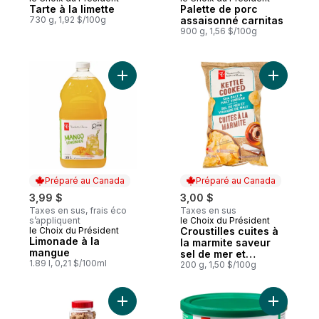
Préparé au Canada
Préparé au Canada
Tarte à la limette
Palette de porc
730 g, 1,92 $/100g
assaisonné carnitas
900 g, 1,56 $/100g
Ajouter Limonade à la mangue au panier
Ajouter Cr
Préparé au Canada
Préparé au Canada
3,99 $
3,00 $
Taxes en sus, frais éco
Taxes en sus
s’appliquent
le Choix du Président
Préparé au Canada
le Choix du Président
Croustilles cuites à
Préparé au Canada
Limonade à la
la marmite saveur
mangue
sel de mer et
1.89 l, 0,21 $/100ml
vinaigre de malt
200 g, 1,50 $/100g
Ajouter Arachides légèrement assaisonné
Ajouter N