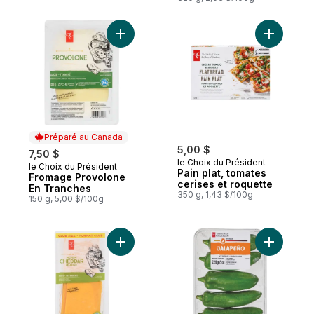
Ajouter Fromage Provolone En Tranches 
Ajouter Pa
Préparé au Canada
5,00 $
7,50 $
le Choix du Président
le Choix du Président
Préparé au Canada
Pain plat, tomates
Fromage Provolone
cerises et roquette
En Tranches
350 g, 1,43 $/100g
150 g, 5,00 $/100g
Ajouter Fromage cheddar mi-fort en tranc
Ajouter P