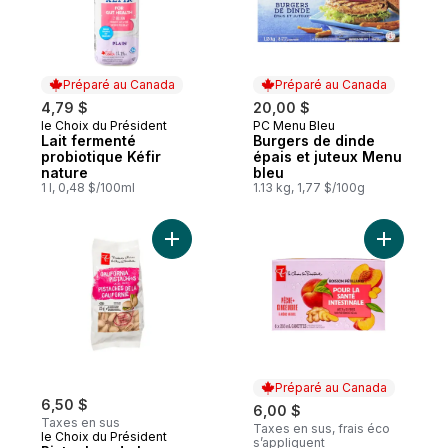
Préparé au Canada
Préparé au Canada
4,79 $
20,00 $
le Choix du Président
PC Menu Bleu
Préparé au Canada
Préparé au Canada
Lait fermenté
Burgers de dinde
probiotique Kéfir
épais et juteux Menu
nature
bleu
1 l, 0,48 $/100ml
1.13 kg, 1,77 $/100g
Ajouter Pistaches de la Californie salées 
Ajouter B
Préparé au Canada
6,50 $
6,00 $
Taxes en sus
Taxes en sus, frais éco
le Choix du Président
s’appliquent