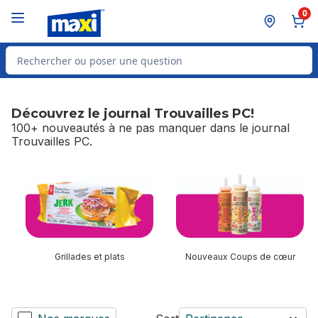
Passer au contenu principal
Passer au pied de page
0
Rechercher des produits
Découvrez le journal Trouvailles PC!
100+ nouveautés à ne pas manquer dans le journal
Trouvailles PC.
sauter Découvrez le journal Trouvailles PC!
Grillades et plats
Nouveaux Coups de cœur