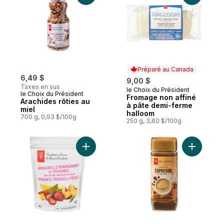
Préparé au Canada
6,49 $
9,00 $
Taxes en sus
le Choix du Président
Préparé au Canada
le Choix du Président
Fromage non affiné
Arachides rôties au
à pâte demi-ferme
miel
halloom
700 g, 0,93 $/100g
250 g, 3,60 $/100g
Ajouter C