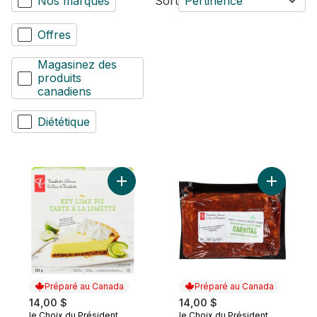
Nos marques
Sort
Pertinence
Offres
Magasinez des
produits
canadiens
Diététique
Ajouter Tarte à la limette au panier
Ajouter P
Préparé au Canada
Préparé au Canada
14,00 $
14,00 $
le Choix du Président
le Choix du Président