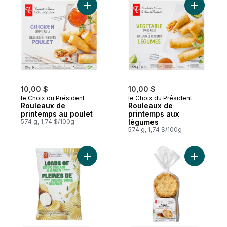
Ajouter Rouleaux de printemps au poulet 
Ajouter R
10,00 $
10,00 $
le Choix du Président
le Choix du Président
Rouleaux de
Rouleaux de
printemps au poulet
printemps aux
574 g, 1,74 $/100g
légumes
574 g, 1,74 $/100g
Ajouter Croustilles ondulées pleines de s
Ajouter P