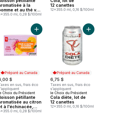
Boisson pétillante
Cola, lot de
aromatisée à la
12 canettes
pomme et au thé vert
12x355.0 ml, 0,16 $/100ml
avec vitamine B12
6x355.0 ml, 0,28 $/100ml
pour le métabolisme
énergétique
r
 et sans caféine au panier
Soda pétillant à saveur de litchi au panier
Ajouter Cola diète, lo
Préparé au Canada
Préparé au Canada
6,00 $
6,75 $
axes en sus, frais éco
Taxes en sus, frais éco
’appliquent
s’appliquent
e Choix du Président
le Choix du Président
Préparé au Canada
Préparé au Canada
Boisson pétillante
Cola diète, lot de
aromatisée au citron
12 canettes
et à l'échinacée,
12x355.0 ml, 0,16 $/100ml
vec du zinc pour le
6x355.0 ml, 0,28 $/100ml
soutien immunitaire
 au panier