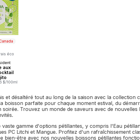
 Canada
rais éco
sident
 Canada
e aux
cktail
ito
26 $/100ml
is et désaltéré tout au long de la saison avec la collectio
a boisson parfaite pour chaque moment estival, du démarra
n soirée. Trouvez un monde de saveurs avec de nouvelles 
nvités.
vaste gamme d'options pétillantes, y compris l'Eau pétillant
ues PC Litchi et Mangue. Profitez d'un rafraîchissement cl
re bien-être avec nos nouvelles boissons pétillantes fonct