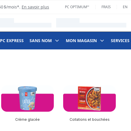
50 $/mois*.
En savoir plus
PC OPTIMUM🅪
FRAIS
EN
 PC EXPRESS
SANS NOM
MON MAGASIN
SERVICES
Crème glacée
Collations et bouchées
F