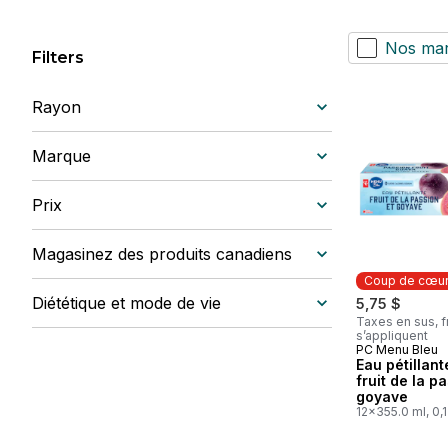
Nos ma
Filters
Rayon
Marque
Prix
Magasinez des produits canadiens
Coup de cœu
Diététique et mode de vie
5,75 $
Taxes en sus, f
s’appliquent
PC Menu Bleu
Coup de cœ
Eau pétillan
fruit de la p
goyave
12x355.0 ml, 0,