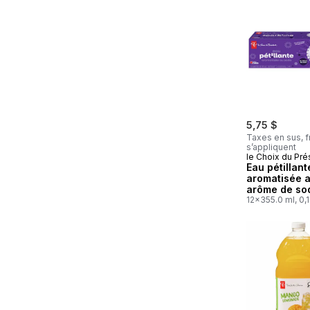
5,75 $
Taxes en sus, f
s’appliquent
le Choix du Pré
Eau pétillant
aromatisée a
arôme de so
raisin, 12 ca
12x355.0 ml, 0,