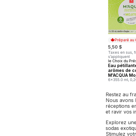
Préparé au
5,50 $
Taxes en sus, f
s’appliquent
le Choix du Pré
Préparé au
Eau pétillant
arômes de co
M'ACQUA Moj
6x355.0 ml, 0,
Restez au fra
Nous avons l
réceptions e
et ravir vos i
Explorez une 
sodas exotiq
Stimulez vot