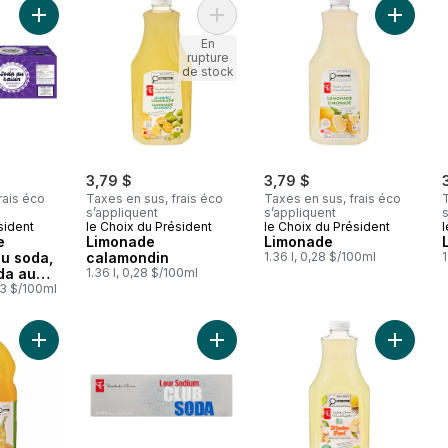
Ajouter Eau pétillante aromatisée au soda, arôme de soda au ra
Ajouter
Ajouter Limonade cal
En
rupture
de stock
3,79 $
3,79 $
rais éco
Taxes en sus, frais éco
Taxes en sus, frais éco
T
s’appliquent
s’appliquent
s
sident
le Choix du Président
le Choix du Président
l
e
Limonade
Limonade
u soda,
calamondin
1.36 l, 0,28 $/100ml
1
da au
1.36 l, 0,28 $/100ml
nettes
13 $/100ml
Ajouter Limonade à la mangue au panier
Ajouter Soda club faible en sodium
Ajouter