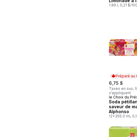
Limonade à l
1.89 l, 0,21 $/1
Préparé au
6,75 $
Taxes en sus, f
s’appliquent
le Choix du Pré
Préparé au
Soda pétillan
saveur de m
Alphonso
12x355.0 ml, 0,