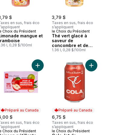
3,79 $
3,79 $
axes en sus, frais éco
Taxes en sus, frais éco
’appliquent
s’appliquent
e Choix du Président
le Choix du Président
Limonade mangue et
Thé vert glacé à
framboise
saveur de
.36 l, 0,28 $/100ml
concombre et de
menthe
1.36 l, 0,28 $/100ml
canettes au panier
 Soda au gingembre diète, 12 canettes au panier
Ajouter Boisson pétillante aromatisée à la pomme
Ajouter Cola, lot de 1
Préparé au Canada
Préparé au Canada
6,00 $
6,75 $
axes en sus, frais éco
Taxes en sus, frais éco
’appliquent
s’appliquent
e Choix du Président
le Choix du Président
Préparé au Canada
Préparé au Canada