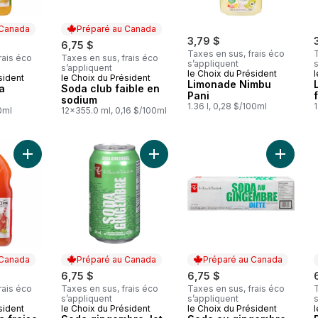
 Canada
Préparé au Canada
3,79 $
6,75 $
Taxes en sus, frais éco
T
rais éco
Taxes en sus, frais éco
s’appliquent
s
s’appliquent
le Choix du Président
l
sident
le Choix du Président
 Canada
Préparé au Canada
Limonade Nimbu
a
Soda club faible en
Pani
sodium
1.36 l, 0,28 $/100ml
1
00ml
12x355.0 ml, 0,16 $/100ml
Ajouter Limonade à la fraise au panier
Ajouter Soda gingembre, lot de 12 
Ajouter
 Canada
Préparé au Canada
Préparé au Canada
6,75 $
6,75 $
rais éco
Taxes en sus, frais éco
Taxes en sus, frais éco
T
s’appliquent
s’appliquent
s
sident
le Choix du Président
le Choix du Président
l
 Canada
Préparé au Canada
Préparé au Canada