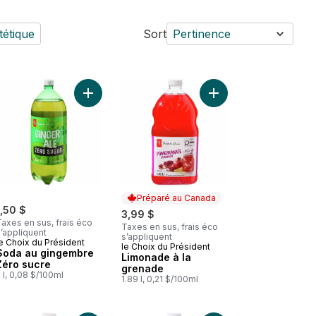
tétique
Sort
Pertinence
anier
Cola Zéro sucre au panier
r fruit de la passion et goyave au panier
Ajouter Soda au gingembre Zéro sucre au panie
Ajouter Limonade à la
Préparé au Canada
1,50 $
3,99 $
axes en sus, frais éco
Taxes en sus, frais éco
’appliquent
s’appliquent
e Choix du Président
le Choix du Président
Préparé au Canada
Soda au gingembre
Limonade à la
Zéro sucre
grenade
 l, 0,08 $/100ml
1.89 l, 0,21 $/100ml