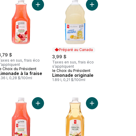
isin, 12 canettes au panier
 Limonade au panier
amondin au panier
Ajouter Limonade à la fraise au panier
Ajouter Limonade orig
Préparé au Canada
3,79 $
3,99 $
axes en sus, frais éco
Taxes en sus, frais éco
’appliquent
s’appliquent
e Choix du Président
le Choix du Président
Préparé au Canada
Limonade à la fraise
Limonade originale
.36 l, 0,28 $/100ml
1.89 l, 0,21 $/100ml
 au panier
 Limonade Nimbu Pani au panier
Ajouter Limonade mangue et framboise au panie
Ajouter Thé vert gla