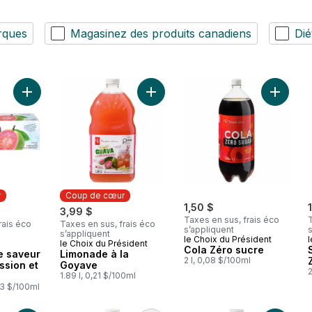
rques
Magasinez des produits canadiens
Dié
Ajouter Limonade à la Goyave au p
Ajouter 
Ajouter Eau pétillante saveu
r
Coup de cœur
1,50 $
3,99 $
Taxes en sus, frais éco
T
rais éco
Taxes en sus, frais éco
s’appliquent
s
s’appliquent
le Choix du Président
l
le Choix du Président
ur
Coup de cœur
Cola Zéro sucre
te saveur
Limonade à la
2 l, 0,08 $/100ml
assion et
Goyave
2
1.89 l, 0,21 $/100ml
13 $/100ml