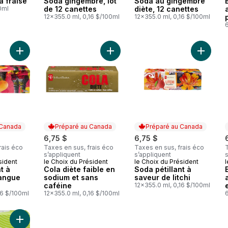
a fraise
Soda gingembre, lot
Soda au gingembre
00ml
de 12 canettes
diète, 12 canettes
12x355.0 ml, 0,16 $/100ml
12x355.0 ml, 0,16 $/100ml
Ajouter Soda pétillant à saveur de mangue Alphonso au panie
Ajouter Cola diète faible en sodium
Ajouter 
 Canada
Préparé au Canada
Préparé au Canada
6,75 $
6,75 $
rais éco
Taxes en sus, frais éco
Taxes en sus, frais éco
T
s’appliquent
s’appliquent
s
sident
le Choix du Président
le Choix du Président
l
 Canada
Préparé au Canada
Préparé au Canada
t à
Cola diète faible en
Soda pétillant à
angue
sodium et sans
saveur de litchi
caféine
12x355.0 ml, 0,16 $/100ml
16 $/100ml
12x355.0 ml, 0,16 $/100ml
a
Ajouter Eau pétillante aux arômes de cocktail M'ACQUA Mojito